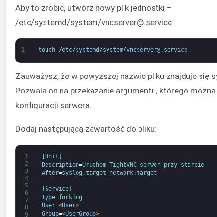
Aby to zrobić, utwórz nowy plik jednostki –
/etc/systemd/system/vncserver@.service.
1
touch
/
etc
/
systemd
/
system
/
vncserver
@
.
service
Zauważysz, że w powyższej nazwie pliku znajduje się s
Pozwala on na przekazanie argumentu, którego można
konfiguracji serwera.
Dodaj następującą zawartość do pliku:
1
[
Unit
]
2
Description
=
Uruchom 
TightVNC 
serwer 
przy 
starcie
3
After
=
syslog
.
target 
network
.
target
4
5
[
Service
]
6
Type
=
forking
7
User
=
<
User
>
8
Group
=
<
UserGroup
>
9