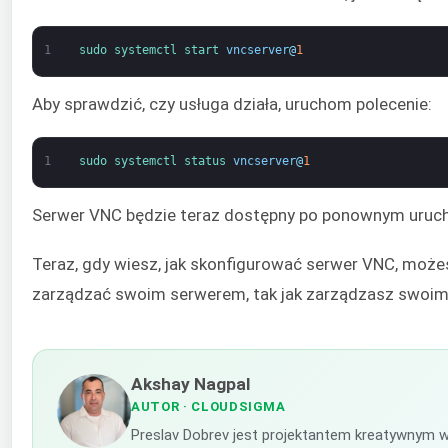
1
sudo 
systemctl 
start 
vncserver
@
1
Aby sprawdzić, czy usługa działa, uruchom polecenie:
1
sudo 
systemctl 
status 
vncserver
@
1
Serwer VNC będzie teraz dostępny po ponownym uruch
Teraz, gdy wiesz, jak skonfigurować serwer VNC, może
zarządzać swoim serwerem, tak jak zarządzasz swoi
Akshay Nagpal
AUTOR
· CLOUDSIGMA
Preslav Dobrev jest projektantem kreatywnym 