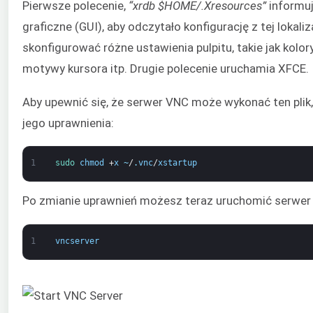
Pierwsze polecenie,
“xrdb $HOME/.Xresources”
informu
graficzne (GUI), aby odczytało konfigurację z tej lokali
skonfigurować różne ustawienia pulpitu, takie jak kolor
motywy kursora itp. Drugie polecenie uruchamia XFCE.
Aby upewnić się, że serwer VNC może wykonać ten plik
jego uprawnienia:
1
sudo 
chmod
+
x
~
/
.
vnc
/
xstartup
Po zmianie uprawnień możesz teraz uruchomić serwer
1
vncserver