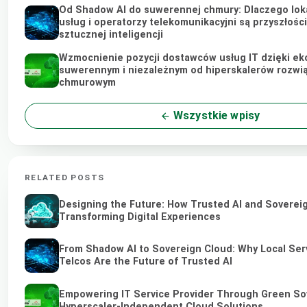
Od Shadow AI do suwerennej chmury: Dlaczego lok
usług i operatorzy telekomunikacyjni są przyszłośc
sztucznej inteligencji
Wzmocnienie pozycji dostawców usług IT dzięki ek
suwerennym i niezależnym od hiperskalerów rozwi
chmurowym
Wszystkie wpisy
RELATED POSTS
Designing the Future: How Trusted AI and Soverei
Transforming Digital Experiences
From Shadow AI to Sovereign Cloud: Why Local Ser
Telcos Are the Future of Trusted AI
Empowering IT Service Provider Through Green So
Hyperscaler-Independent Cloud Solutions