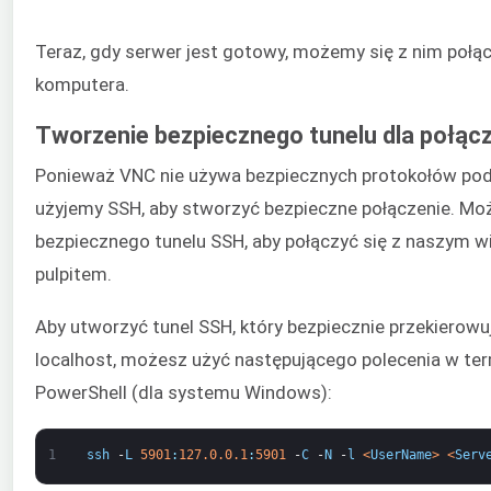
Teraz, gdy serwer jest gotowy, możemy się z nim połą
komputera.
Tworzenie bezpiecznego tunelu dla połąc
Ponieważ VNC nie używa bezpiecznych protokołów pod
użyjemy SSH, aby stworzyć bezpieczne połączenie. M
bezpiecznego tunelu SSH, aby połączyć się z naszym w
pulpitem.
Aby utworzyć tunel SSH, który bezpiecznie przekierowu
localhost, możesz użyć następującego polecenia w ter
PowerShell (dla systemu Windows):
1
ssh
-
L
5901
:
127.0.0.1
:
5901
-
C
-
N
-
l
<
UserName
>
<
Serv