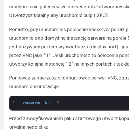
uruchomieniu polecenia vncserver został utworzony sk
Utworzysz kolejny, aby uruchomić pulpit XFCE.
Ponadto, gdy uruchomiłeś polecenie vncserver po raz p
uruchomiło ono domyślną instancję serwera na porcie 
jest nazywany portem wyświetlacza (display port) i je
przez VNC jako “:1”. Jeśli uruchomisz to polecenie po
utworzy kolejną instancję “:2” na innych portach i tak da
Ponieważ zamierzasz skonfigurować serwer VNC, zatr
uruchomione instancje:
1
vncserver
-
kill
:
1
Przed zmodyfikowaniem pliku startowego utwórz kop
oryginalnego pliku: