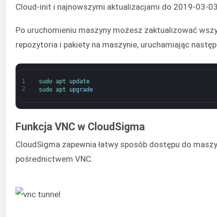
Cloud-init i najnowszymi aktualizacjami do 2019-03-03
Po uruchomieniu maszyny możesz zaktualizować wszys
repozytoria i pakiety na maszynie, uruchamiając następ
1
sudo 
apt 
update
2
sudo 
apt 
upgrade
Funkcja VNC w CloudSigma
CloudSigma zapewnia łatwy sposób dostępu do maszy
pośrednictwem VNC.