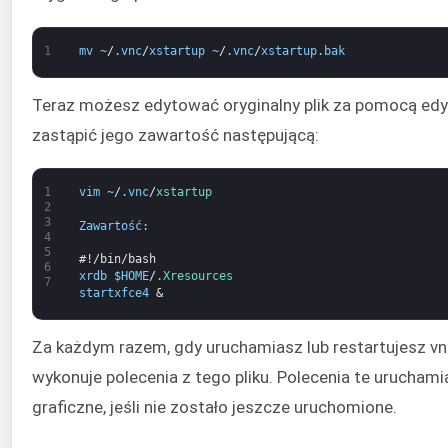
1
mv
~
/
.
vnc
/
xstartup
~
/
.
vnc
/
xstartup
.
bak
Teraz możesz edytować oryginalny plik za pomocą edyt
zastąpić jego zawartość następującą:
1
vim
~
/
.
vnc
/
xstartup
2
3
Zawartość
:
4
5
#!/bin/bash
6
xrdb
$
HOME
/
.
Xresources
7
startxfce4
&
Za każdym razem, gdy uruchamiasz lub restartujesz vn
wykonuje polecenia z tego pliku. Polecenia te urucham
graficzne, jeśli nie zostało jeszcze uruchomione.