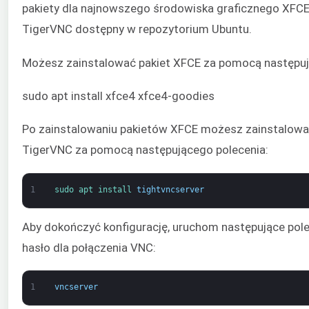
pakiety dla najnowszego środowiska graficznego XFCE
TigerVNC dostępny w repozytorium Ubuntu.
Możesz zainstalować pakiet XFCE za pomocą następuj
sudo apt install xfce4 xfce4-goodies
Po zainstalowaniu pakietów XFCE możesz zainstalowa
TigerVNC za pomocą następującego polecenia:
1
sudo 
apt 
install 
tightvncserver
Aby dokończyć konfigurację, uruchom następujące pole
hasło dla połączenia VNC:
1
vncserver