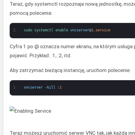
Teraz, gdy systemctl rozpoznaje nową jednostkę, może
pomocą polecenia:
1
sudo 
systemctl 
enable 
vncserver
@
1.service
Cyfra 1 po @ oznacza numer ekranu, na którym usługa 
pojawić. Przykład: :1, :2, itd.
Aby zatrzymać bieżącą instancję, uruchom polecenie:
1
vncserver
-
kill
:
1
Teraz możesz uruchomić serwer VNC tak, jak każdą inn