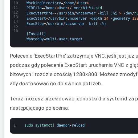
WorkingDirectory
=/
home
/
<
User
>
10
11
PIDFile
=/
home
/
<
User
>
/
.
vnc
/
%
H
:
%
i
.
pid
12
ExecStartPre
=-/
usr
/
bin
/
vncserver
-
kill
:
%
i
>
/
dev
/
n
13
ExecStart
=/
usr
/
bin
/
vncserver
-
depth
24
-
geometry
12
14
ExecStop
=/
usr
/
bin
/
vncserver
-
kill
:
%
i
15
16
[
Install
]
WantedBy
=
multi
-
user
.
target
Polecenie ‘ExecStartPre’ zatrzymuje VNC, jeśli jest już
podczas gdy polecenie ExecStart uruchamia VNC z głęb
bitowych i rozdzielczością 1280×800. Możesz zmodyfik
aby dostosować go do swoich potrzeb.
Teraz możesz przeładować jednostki dla systemd za
następującego polecenia:
1
sudo 
systemctl 
daemon
-
reload