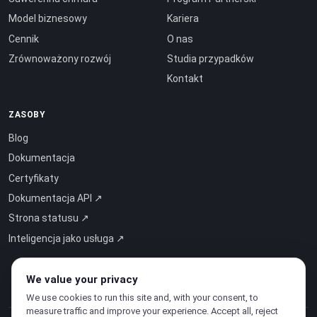
Model biznesowy
Kariera
Cennik
O nas
Zrównoważony rozwój
Studia przypadków
Kontakt
ZASOBY
Blog
Dokumentacja
Certyfikaty
Dokumentacja API ↗
Strona statusu ↗
Inteligencja jako usługa ↗
We value your privacy
We use cookies to run this site and, with your consent, to
measure traffic and improve your experience. Accept all, reject