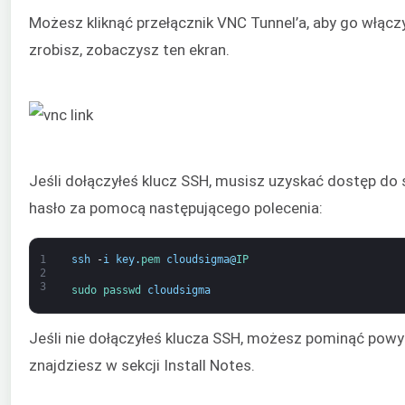
Możesz kliknąć przełącznik VNC Tunnel’a, aby go włącz
zrobisz, zobaczysz ten ekran.
Jeśli dołączyłeś klucz SSH, musisz uzyskać dostęp do 
hasło za pomocą następującego polecenia:
1
ssh
-
i
key
.
pem 
cloudsigma
@
IP
2
3
sudo 
passwd 
cloudsigma
Jeśli nie dołączyłeś klucza SSH, możesz pominąć powy
znajdziesz w sekcji Install Notes.