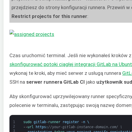
przejdziesz do strony konfiguracji runnera. Przewiń w 
Restrict projects for this runner
:
Czas uruchomić terminal. Jeśli nie wykonałeś krokó
skonfigurować potoki ciągłej integracji GitLab na Ubun
wykonaj te kroki, aby mieć serwer z usługą runnera
GitL
SSH na
serwer runnera GitLab CI
jako
użytkownik su
Aby skonfigurować uprzywilejowany runner specyficzny
polecenie w terminalu, zastępując swoją nazwę domeny
1
sudo 
gitlab
-
runner 
register
-
n
\
2
--
url 
https
:
//your-gitlab-instance-domain.com/ \
3
--
registration
-
token 
your
-
project
-
specifc
-
registrati