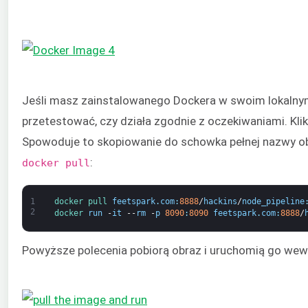
Jeśli masz zainstalowanego Dockera w swoim lokalny
przetestować, czy działa zgodnie z oczekiwaniami. Klik
Spowoduje to skopiowanie do schowka pełnej nazwy ob
:
docker pull
1
docker 
pull 
feetspark
.
com
:
8888
/
hackins
/
node_pipeline
2
docker 
run
-
it
--
rm
-
p
8090
:
8090
feetspark
.
com
:
8888
/
Powyższe polecenia pobiorą obraz i uruchomią go wew