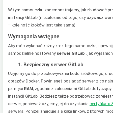
W tym samouczku zademonstrujemy, jak zbudować pros
instancji GitLab (niezależnie od tego, czy używasz wers
– kolejność kroków jest taka sama).
Wymagania wstępne
Aby móc wykonać każdy krok tego samouczka, upewnij 
samodzielnie hostowany
serwer GitLab
, jak wyjaśnion
1. Bezpieczny serwer GitLab
Użyjemy go do przechowywania kodu źródłowego, uruch
obrazów Docker. Powinieneś posiadać serwer z co naj
pamięci
RAM
, zgodnie z zaleceniami GitLab dotyczącym
instancji GitLab. Będziesz także potrzebować zareje
serwer, ponieważ użyjemy jej do uzyskania
certyfikatu 
serwera. Poniżej znajduje się kilka linków, z których 