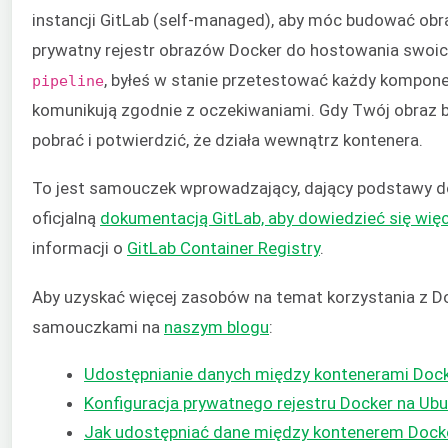
instancji GitLab (self-managed), aby móc budować obr
prywatny rejestr obrazów Docker do hostowania swoic
, byłeś w stanie przetestować każdy komponent 
pipeline
komunikują zgodnie z oczekiwaniami. Gdy Twój obraz b
pobrać i potwierdzić, że działa wewnątrz kontenera.
To jest samouczek wprowadzający, dający podstawy do
oficjalną
dokumentacją GitLab, aby dowiedzieć się więc
informacji o
GitLab Container Registry
.
Aby uzyskać więcej zasobów na temat korzystania z D
samouczkami na
naszym blogu
:
Udostępnianie danych między kontenerami Doc
Konfiguracja prywatnego rejestru Docker na Ub
Jak udostępniać dane między kontenerem Dock