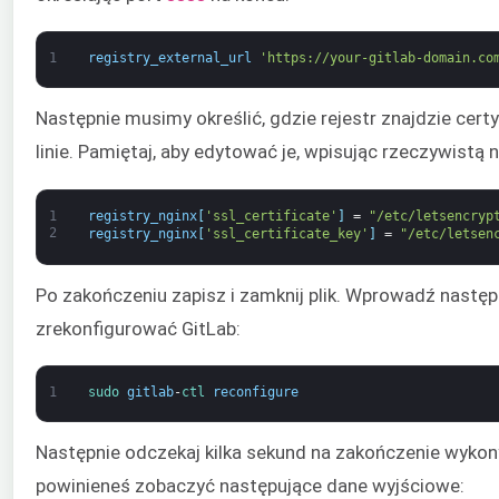
1
registry_external_url
'https://your-gitlab-domain.co
Następnie musimy określić, gdzie rejestr znajdzie certy
linie. Pamiętaj, aby edytować je, wpisując rzeczywistą
1
registry_nginx
[
'ssl_certificate'
]
=
"/etc/letsencryp
2
registry_nginx
[
'ssl_certificate_key'
]
=
"/etc/letsen
Po zakończeniu zapisz i zamknij plik. Wprowadź następ
zrekonfigurować GitLab:
1
sudo 
gitlab
-
ctl 
reconfigure
Następnie odczekaj kilka sekund na zakończenie wyko
powinieneś zobaczyć następujące dane wyjściowe: