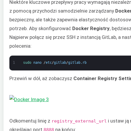
Niektóre kluczowe przepływy pracy wymagają niezależ
z pomocą przychodzi samodzielnie zarządzany
Docker
bezpieczny, ale także zapewnia elastyczność dostoso
potrzeb. Aby skonfigurować
Docker
Registry
, będzies
Najpierw połącz się przez SSH z instancją GitLab, a n
polecenia:
1
sudo 
nano
/
etc
/
gitlab
/
gitlab
.
rb
Przewiń w dół, aż zobaczysz
Container Registry Sett
Odkomentuj linię z
i ustaw ją
registry_external_url
określając port
na końcu:
8888