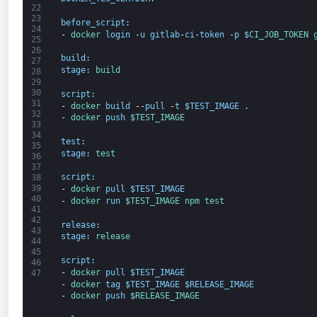
22
23
before_script
:
24
-
docker 
login
-
u
gitlab
-
ci
-
token
-
p
$
CI_JOB_TOKEN 
25
26
build
:
27
stage
:
build
28
29
30
script
:
31
-
docker 
build
--
pull
-
t
$
TEST_IMAGE
.
32
-
docker 
push
$
TEST_IMAGE
33
34
test
:
35
stage
:
test
36
37
script
:
38
39
-
docker 
pull
$
TEST_IMAGE
40
-
docker 
run
$
TEST_IMAGE 
npm 
test
41
42
release
:
43
stage
:
release
44
45
script
:
46
-
docker 
pull
$
TEST_IMAGE
47
-
docker 
tag
$
TEST_IMAGE
$
RELEASE_IMAGE
-
docker 
push
$
RELEASE_IMAGE