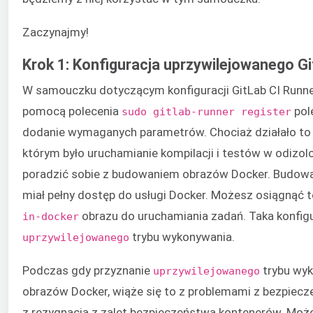
Zaczynajmy!
Krok 1: Konfiguracja uprzywilejowanego G
W samouczku dotyczącym konfiguracji GitLab CI Runne
pomocą polecenia
pol
sudo gitlab-runner register
dodanie wymaganych parametrów. Chociaż działało to
którym było uruchamianie kompilacji i testów w odizo
poradzić sobie z budowaniem obrazów Docker. Budowa
miał pełny dostęp do usługi Docker. Możesz osiągnąć t
obrazu do uruchamiania zadań. Taka konfigu
in-docker
trybu wykonywania.
uprzywilejowanego
Podczas gdy przyznanie
trybu wyk
uprzywilejowanego
obrazów Docker, wiąże się to z problemami z bezpiecze
z rezygnacją z zalet bezpieczeństwa kontenerów. Może