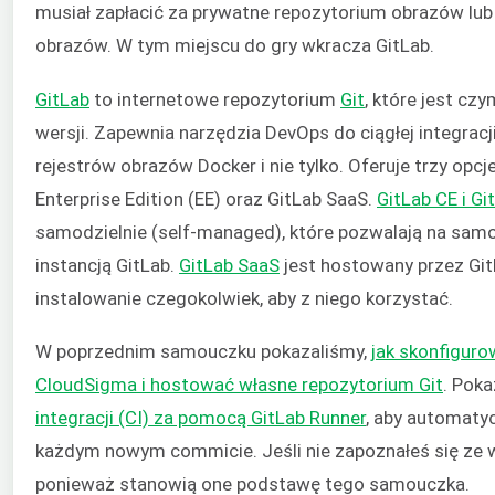
musiał zapłacić za prywatne repozytorium obrazów lu
obrazów. W tym miejscu do gry wkracza GitLab.
GitLab
to internetowe repozytorium
Git
, które jest cz
wersji. Zapewnia narzędzia DevOps do ciągłej integracj
rejestrów obrazów Docker i nie tylko. Oferuje trzy opcj
Enterprise Edition (EE) oraz GitLab SaaS.
GitLab CE i Gi
samodzielnie (self-managed), które pozwalają na samod
instancją GitLab.
GitLab SaaS
jest hostowany przez GitL
instalowanie czegokolwiek, aby z niego korzystać.
W poprzednim samouczku pokazaliśmy,
jak skonfiguro
CloudSigma i hostować własne repozytorium Git
. Pok
integracji (CI) za pomocą GitLab Runner
, aby automaty
każdym nowym commicie. Jeśli nie zapoznałeś się ze
ponieważ stanowią one podstawę tego samouczka.