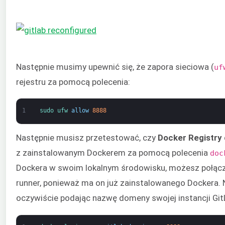
Następnie musimy upewnić się, że zapora sieciowa (
uf
rejestru za pomocą polecenia:
1
sudo 
ufw 
allow
8888
Następnie musisz przetestować, czy
Docker Registry
z zainstalowanym Dockerem za pomocą polecenia
doc
Dockera w swoim lokalnym środowisku, możesz połączy
runner, ponieważ ma on już zainstalowanego Dockera. 
oczywiście podając nazwę domeny swojej instancji Git