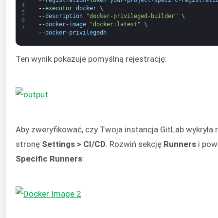
4
--
executor 
docker
\
5
--
description
"docker-privileged-builder"
\
6
--
docker
-
image
"docker:latest"
\
7
--
docker
-
privilegedh
Ten wynik pokazuje pomyślną rejestrację:
Aby zweryfikować, czy Twoja instancja GitLab wykryła r
stronę
Settings > CI/CD
. Rozwiń sekcję
Runners
i pow
Specific Runners
: