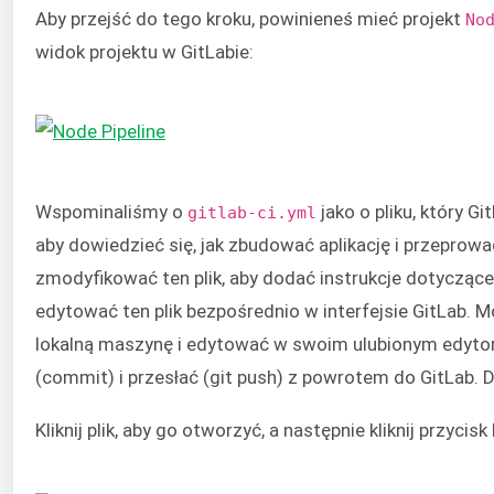
Aby przejść do tego kroku, powinieneś mieć projekt
No
widok projektu w GitLabie:
Wspominaliśmy o
jako o pliku, który G
gitlab-ci.yml
aby dowiedzieć się, jak zbudować aplikację i przepro
zmodyfikować ten plik, aby dodać instrukcje dotyczą
edytować ten plik bezpośrednio w interfejsie GitLab.
lokalną maszynę i edytować w swoim ulubionym edytor
(commit) i przesłać (git push) z powrotem do GitLab. D
Kliknij plik, aby go otworzyć, a następnie kliknij przycisk