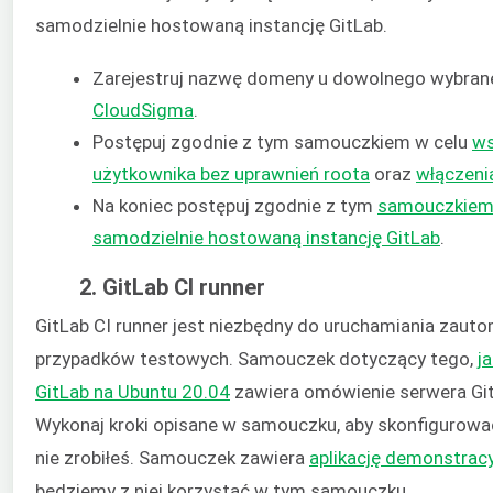
samodzielnie hostowaną instancję GitLab.
Zarejestruj nazwę domeny u dowolnego wybrane
CloudSigma
.
Postępuj zgodnie z tym samouczkiem w celu
ws
użytkownika bez uprawnień roota
oraz
włączeni
Na koniec postępuj zgodnie z tym
samouczkiem,
samodzielnie hostowaną instancję GitLab
.
2. GitLab CI runner
GitLab CI runner jest niezbędny do uruchamiania zau
przypadków testowych. Samouczek dotyczący tego,
j
GitLab na Ubuntu 20.04
zawiera omówienie serwera GitL
Wykonaj kroki opisane w samouczku, aby skonfigurować 
nie zrobiłeś. Samouczek zawiera
aplikację demonstracy
będziemy z niej korzystać w tym samouczku.