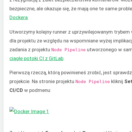
bezpieczne, ale okazuje się, że mają one te same probl
Dockera
.
Utworzymy kolejny runner z uprzywilejowanym trybem 
dla projektu ze względu na wspomniane wyżej implikac
zadania z projektu
utworzonego w sa
Node Pipeline
ciągłe potoki CI z GitLab
.
Pierwszą rzeczą, którą powinieneś zrobić, jest sprawdz
projekcie. Na stronie projektu
kliknij
Set
Node Pipeline
CI/CD
w podmenu: