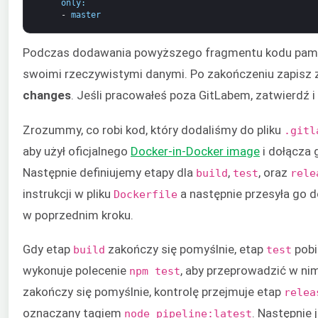
only
:
-
master
Podczas dodawania powyższego fragmentu kodu pamięt
swoimi rzeczywistymi danymi. Po zakończeniu zapisz z
changes
. Jeśli pracowałeś poza GitLabem, zatwierdź i
Zrozummy, co robi kod, który dodaliśmy do pliku
.gitl
aby użył oficjalnego
Docker-in-Docker image
i dołącza 
Następnie definiujemy etapy dla
,
, oraz
build
test
rele
instrukcji w pliku
a następnie przesyła go 
Dockerfile
w poprzednim kroku.
Gdy etap
zakończy się pomyślnie, etap
pobi
build
test
wykonuje polecenie
, aby przeprowadzić w ni
npm test
zakończy się pomyślnie, kontrolę przejmuje etap
relea
oznaczany tagiem
. Następnie 
node_pipeline:latest