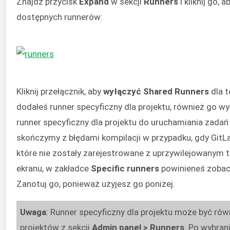
Znajdź przycisk
Expand
w sekcji
Runners
i kliknij go,
dostępnych runnerów:
Kliknij przełącznik, aby
wyłączyć Shared Runners
dla t
dodałeś runner specyficzny dla projektu, również go 
runner specyficzny dla projektu do uruchamiania zadań 
skończymy z błędami kompilacji w przypadku, gdy GitL
które nie zostały zarejestrowane z uprzywilejowanym
ekranu, w zakładce
Specific runners
powinieneś zoba
Zanotuj go, ponieważ użyjesz go poniżej.
Uwaga
: Runner specyficzny dla projektu może być rów
projektów z sekcji
Admin panel
> Runners
. Po wybrani