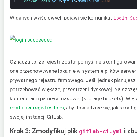
1
docker 
login 
your
-
gitlab
-
domain
.
com
:
8888
W danych wyjściowych pojawi się komunikat
Login Su
Oznacza to, że rejestr został pomyślnie skonfigurowan
one przechowywane lokalnie w systemie plików serwera
prywatnego rejestru firmowego. Jeśli jednak planujesz
potrzebować większej przestrzeni dyskowej. Na szczęśc
kontenerami pamięci masowej (storage buckets). Więcej
container registry docs
, aby dowiedzieć się, jak skon
swojej instancji GitLab.
Krok 3: Zmodyfikuj plik
i zb
gitlab-ci.yml