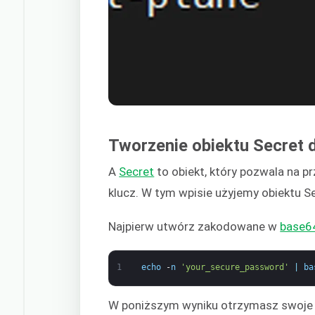
Tworzenie obiektu Secret
A
Secret
to obiekt, który pozwala na p
klucz. W tym wpisie użyjemy obiektu 
Najpierw utwórz zakodowane w
base6
1
echo
-
n
'your_secure_password'
|
ba
W poniższym wyniku otrzymasz swoje t