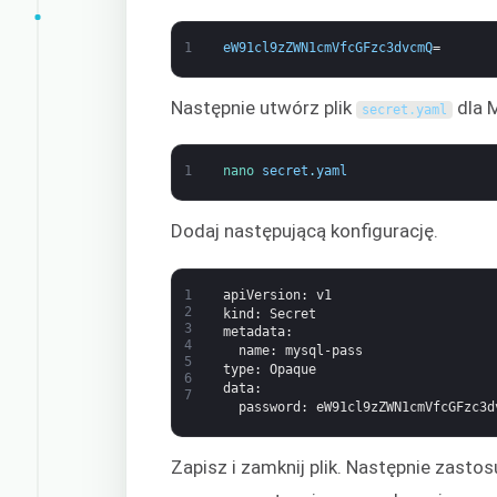
1
eW91cl9zZWN1cmVfcGFzc3dvcmQ
=
Następnie utwórz plik
dla 
secret
.
yaml
1
nano 
secret
.
yaml
Dodaj następującą konfigurację.
1
apiVersion
: v1
2
kind
: Secret
3
metadata
:
4
name
: mysql-pass
5
type
: Opaque
6
data
:
7
password
: eW91cl9zZWN1cmVfcGFzc3d
Zapisz i zamknij plik. Następnie zasto