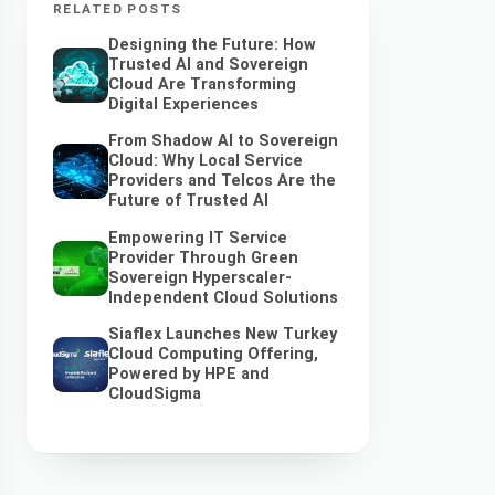
RELATED POSTS
Designing the Future: How
Trusted AI and Sovereign
Cloud Are Transforming
Digital Experiences
From Shadow AI to Sovereign
Cloud: Why Local Service
Providers and Telcos Are the
Future of Trusted AI
Empowering IT Service
Provider Through Green
Sovereign Hyperscaler-
Independent Cloud Solutions
Siaflex Launches New Turkey
Cloud Computing Offering,
Powered by HPE and
CloudSigma