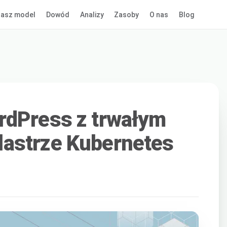
asz model
Dowód
Analizy
Zasoby
O nas
Blog
rdPress z trwałym
astrze Kubernetes