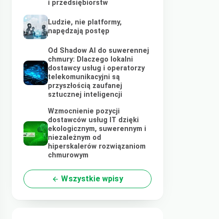
i przedsiębiorstw
Ludzie, nie platformy,
napędzają postęp
Od Shadow AI do suwerennej
chmury: Dlaczego lokalni
dostawcy usług i operatorzy
telekomunikacyjni są
przyszłością zaufanej
sztucznej inteligencji
Wzmocnienie pozycji
dostawców usług IT dzięki
ekologicznym, suwerennym i
niezależnym od
hiperskalerów rozwiązaniom
chmurowym
Wszystkie wpisy