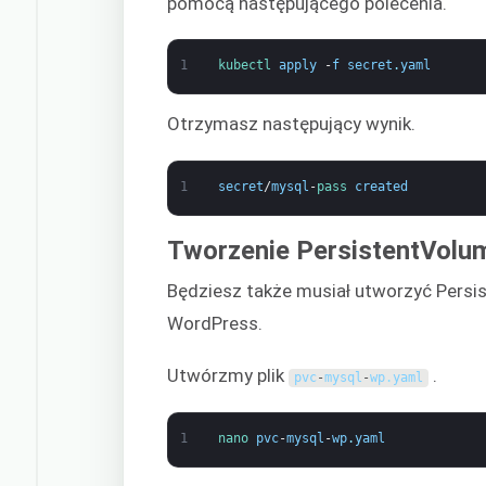
pomocą następującego polecenia.
1
kubectl 
apply
-
f
secret
.
yaml
Otrzymasz następujący wynik.
1
secret
/
mysql
-
pass 
created
Tworzenie PersistentVolu
Będziesz także musiał utworzyć Pers
WordPress.
Utwórzmy plik
.
pvc
-
mysql
-
wp
.
yaml
1
nano 
pvc
-
mysql
-
wp
.
yaml