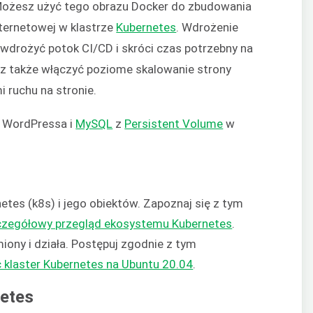
Możesz użyć tego obrazu Docker do zbudowania
nternetowej w klastrze
Kubernetes
. Wdrożenie
drożyć potok CI/CD i skróci czas potrzebny na
z także włączyć poziome skalowanie strony
 ruchu na stronie.
ć WordPressa i
MySQL
z
Persistent Volume
w
es (k8s) i jego obiektów. Zapoznaj się z tym
czegółowy przegląd ekosystemu Kubernetes
.
iony i działa. Postępuj zgodnie z tym
 klaster Kubernetes na Ubuntu 20.04
.
netes