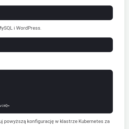
MySQL i WordPress.
vcmQ=
suj powyższą konfigurację w klastrze Kubernetes za