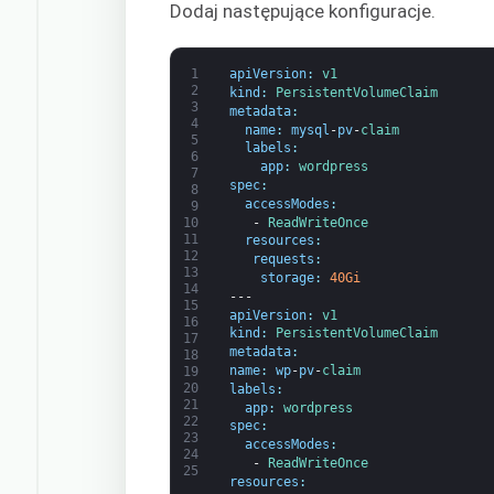
Dodaj następujące konfiguracje.
1
apiVersion
:
v1
2
kind
:
PersistentVolumeClaim
3
metadata
:
4
name
:
mysql
-
pv
-
claim
5
labels
:
6
app
:
wordpress
7
spec
:
8
accessModes
:
9
-
ReadWriteOnce
10
11
resources
:
12
requests
:
13
storage
:
40Gi
14
---
15
apiVersion
:
v1
16
kind
:
PersistentVolumeClaim
17
metadata
:
18
name
:
wp
-
pv
-
claim
19
20
labels
:
21
app
:
wordpress
22
spec
:
23
accessModes
:
24
-
ReadWriteOnce
25
resources
: