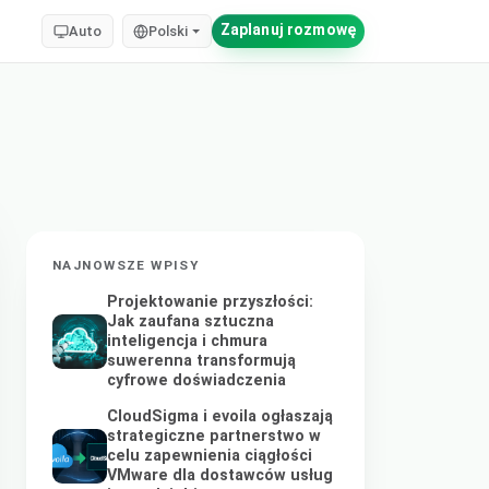
Zaplanuj rozmowę
Auto
Polski
NAJNOWSZE WPISY
Projektowanie przyszłości:
Jak zaufana sztuczna
inteligencja i chmura
suwerenna transformują
cyfrowe doświadczenia
CloudSigma i evoila ogłaszają
strategiczne partnerstwo w
celu zapewnienia ciągłości
VMware dla dostawców usług