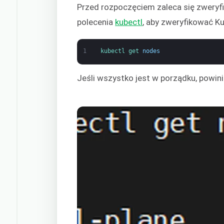
Przed rozpoczęciem zaleca się zweryf
polecenia
kubectl
, aby zweryfikować K
1
kubectl 
get 
nodes
Jeśli wszystko jest w porządku, powin