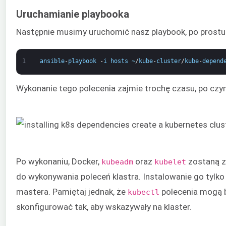
Uruchamianie playbooka
Następnie musimy uruchomić nasz playbook, po prostu
1
ansible
-
playbook
-
i
hosts
~
/
kube
-
cluster
/
kube
-
depend
Wykonanie tego polecenia zajmie trochę czasu, po cz
Po wykonaniu, Docker,
oraz
zostaną z
kubeadm
kubelet
do wykonywania poleceń klastra. Instalowanie go tylk
mastera. Pamiętaj jednak, że
polecenia mogą b
kubectl
skonfigurować tak, aby wskazywały na klaster.