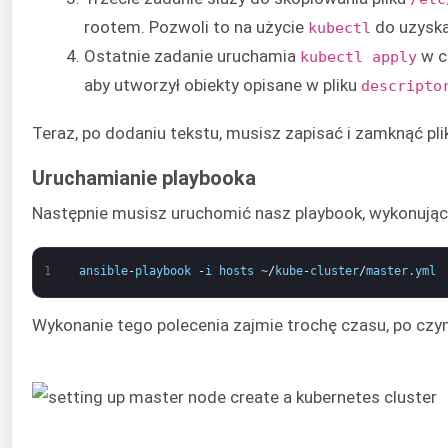
rootem. Pozwoli to na użycie
do uzyska
kubectl
Ostatnie zadanie uruchamia
w c
kubectl apply
aby utworzył obiekty opisane w pliku
descripto
Teraz, po dodaniu tekstu, musisz zapisać i zamknąć pli
Uruchamianie playbooka
Następnie musisz uruchomić nasz playbook, wykonując 
1
ansible
-
playbook
-
i
hosts
~
/
kube
-
cluster
/
master
.
yml
Wykonanie tego polecenia zajmie trochę czasu, po czy