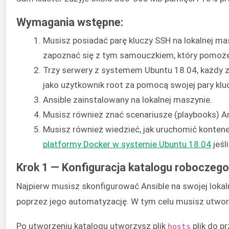
Wymagania wstępne:
Musisz posiadać parę kluczy SSH na lokalnej mas
zapoznać się z tym samouczkiem, który pomoż
Trzy serwery z systemem Ubuntu 18.04, każdy z
jako użytkownik root za pomocą swojej pary klu
Ansible zainstalowany na lokalnej maszynie.
Musisz również znać scenariusze (playbooks) An
Musisz również wiedzieć, jak uruchomić konten
platformy Docker w systemie Ubuntu 18.04
jeśl
Krok 1 — Konfiguracja katalogu roboczego 
Najpierw musisz skonfigurować Ansible na swojej loka
poprzez jego automatyzację. W tym celu musisz utworz
Po utworzeniu katalogu utworzysz plik
plik do p
hosts