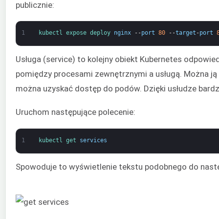
publicznie:
1
kubectl 
expose 
deploy 
nginx
--
port
80
--
target
-
port
Usługa (service) to kolejny obiekt Kubernetes odpowied
pomiędzy procesami zewnętrznymi a usługą. Można ją z
można uzyskać dostęp do podów. Dzięki usłudze bardzo
Uruchom następujące polecenie:
1
kubectl 
get 
services
Spowoduje to wyświetlenie tekstu podobnego do nast