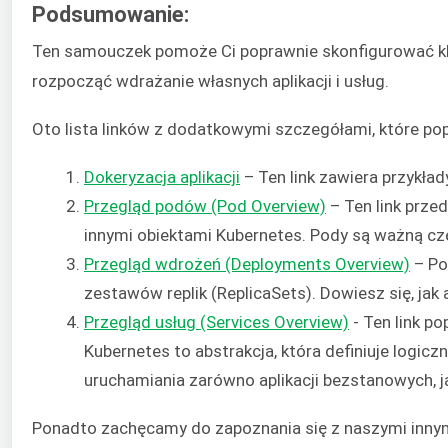
Podsumowanie:
Ten samouczek pomoże Ci poprawnie skonfigurować klas
rozpocząć wdrażanie własnych aplikacji i usług.
Oto lista linków z dodatkowymi szczegółami, które po
Dokeryzacja aplikacji
– Ten link zawiera przykład
Przegląd podów (Pod Overview)
– Ten link prze
innymi obiektami Kubernetes. Pody są ważną czę
Przegląd wdrożeń (Deployments Overview)
– Po
zestawów replik (ReplicaSets). Dowiesz się, ja
Przegląd usług (Services Overview)
- Ten link p
Kubernetes to abstrakcja, która definiuje logic
uruchamiania zarówno aplikacji bezstanowych, j
Ponadto zachęcamy do zapoznania się z naszymi innym