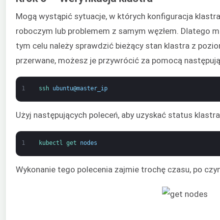
Mogą wystąpić sytuacje, w których konfiguracja kla
roboczym lub problemem z samym węzłem. Dlatego musi
tym celu należy sprawdzić bieżący stan klastra z pozi
przerwane, możesz je przywrócić za pomocą następują
1
ssh 
ubuntu
@
master_ip
Użyj następujących poleceń, aby uzyskać status klastra
1
kubectl 
get 
nodes
Wykonanie tego polecenia zajmie trochę czasu, po czy