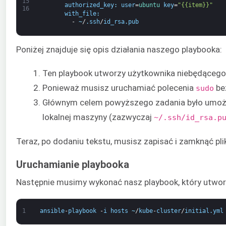
15
authorized_key
:
user
=
ubuntu 
key
=
"{{item}}"
16
with_file
:
-
~
/
.
ssh
/
id_rsa
.
pub
Poniżej znajduje się opis działania naszego playbooka:
Ten playbook utworzy użytkownika niebędąceg
Ponieważ musisz uruchamiać polecenia
bez
sudo
Głównym celem powyższego zadania było umożl
lokalnej maszyny (zazwyczaj
~/.ssh/id_rsa.p
Teraz, po dodaniu tekstu, musisz zapisać i zamknąć pli
Uruchamianie playbooka
Następnie musimy wykonać nasz playbook, który utwor
1
ansible
-
playbook
-
i
hosts
~
/
kube
-
cluster
/
initial
.
yml