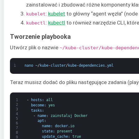
zainstalować i zbudować różne komponenty klas
:
kubelet
to główny “agent węzła” (node 
kubelet
:
kubectl
to również narzędzie CLI, któr
kubectl
Tworzenie playbooka
Utwórz plik o nazwie
~/kube-cluster/kube-dependen
1
nano
~
/
kube
-
cluster
/
kube
-
dependencies
.
yml
Teraz musisz dodać do pliku następujące zadania (play
1
-
hosts
:
all
2
become
:
yes
3
tasks
:
4
-
name
:
zainstaluj 
Docker
5
apt
:
6
name
:
docker
.
io
7
state
:
present
8
update_cache
:
true
9