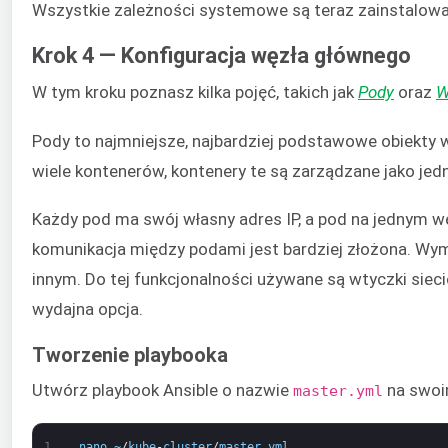
Wszystkie zależności systemowe są teraz zainstalowane
Krok 4 — Konfiguracja węzła głównego
W tym kroku poznasz kilka pojęć, takich jak
Pody
oraz
W
Pody to najmniejsze, najbardziej podstawowe obiekty w
wiele kontenerów, kontenery te są zarządzane jako jed
Każdy pod ma swój własny adres IP, a pod na jednym w
komunikacja między podami jest bardziej złożona. W
innym. Do tej funkcjonalności używane są wtyczki sie
wydajna opcja.
Tworzenie playbooka
Utwórz playbook Ansible o nazwie
na swoi
master.yml
1
nano
~
/
kube
-
cluster
/
master
.
yml