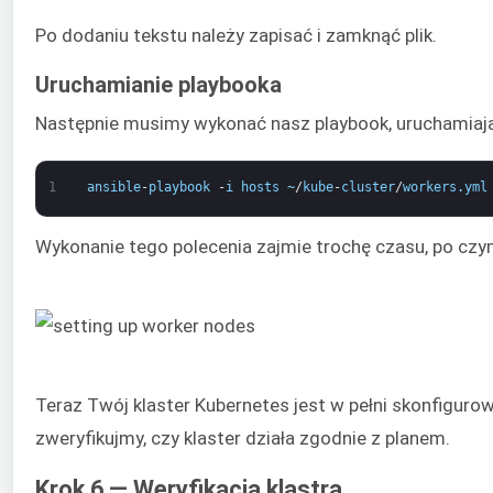
Po dodaniu tekstu należy zapisać i zamknąć plik.
Uruchamianie playbooka
Następnie musimy wykonać nasz playbook, uruchamiaj
1
ansible
-
playbook
-
i
hosts
~
/
kube
-
cluster
/
workers
.
yml
Wykonanie tego polecenia zajmie trochę czasu, po czy
Teraz Twój klaster Kubernetes jest w pełni skonfiguro
zweryfikujmy, czy klaster działa zgodnie z planem.
Krok 6 — Weryfikacja klastra