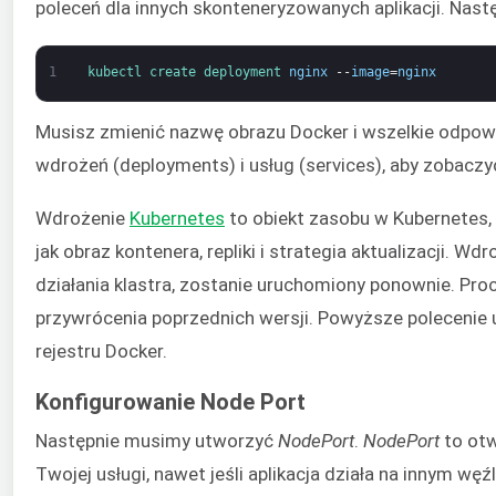
poleceń dla innych skonteneryzowanych aplikacji. Nas
1
kubectl 
create 
deployment 
nginx
--
image
=
nginx
Musisz zmienić nazwę obrazu Docker i wszelkie odpow
wdrożeń (deployments) i usług (services), aby zobaczyć
Wdrożenie
Kubernetes
to obiekt zasobu w Kubernetes, k
jak obraz kontenera, repliki i strategia aktualizacji. W
działania klastra, zostanie uruchomiony ponownie. Proc
przywrócenia poprzednich wersji. Powyższe polecenie
rejestru Docker.
Konfigurowanie Node Port
Następnie musimy utworzyć
NodePort
.
NodePort
to otw
Twojej usługi, nawet jeśli aplikacja działa na innym w