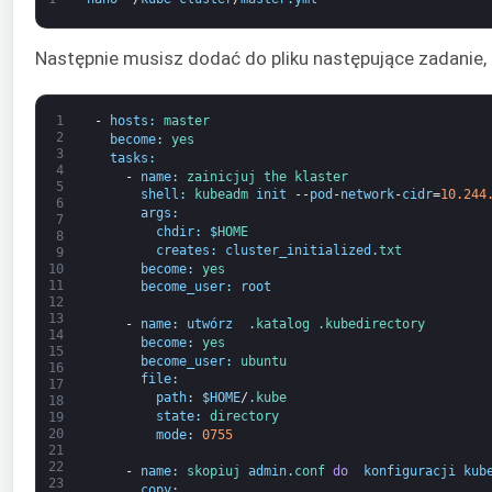
Następnie musisz dodać do pliku następujące zadanie, a
1
-
hosts
:
master
2
become
:
yes
3
tasks
:
4
-
name
:
zainicjuj 
the 
klaster
5
shell
:
kubeadm 
init
--
pod
-
network
-
cidr
=
10.244
6
args
:
7
chdir
:
$
HOME
8
creates
:
cluster_initialized
.
txt
9
become
:
yes
10
11
become_user
:
root
12
13
-
name
:
utwórz 
.
katalog .kube
directory
14
become
:
yes
15
become_user
:
ubuntu
16
file
:
17
path
:
$
HOME
/
.
kube
18
state
:
directory
19
20
mode
:
0755
21
22
-
name
:
skopiuj 
admin
.
conf 
do 
konfiguracji kub
23
copy
: