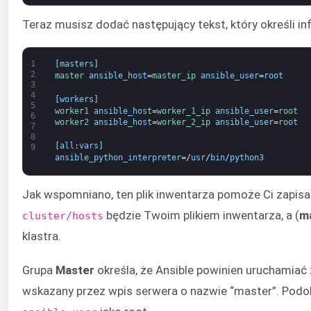
Teraz musisz dodać następujący tekst, który określi in
1
[
masters
]
2
master 
ansible_host
=
master_ip 
ansible_user
=
root
3
4
[
workers
]
5
worker1 
ansible_host
=
worker_1_ip 
ansible_user
=
root
6
worker2 
ansible_host
=
worker_2_ip 
ansible_user
=
root
7
8
[
all
:
vars
]
9
ansible_python_interpreter
=/
usr
/
bin
/
python3
Jak wspomniano, ten plik inwentarza pomoże Ci zapisa
będzie Twoim plikiem inwentarza, a (
m
cluster/hosts
klastra.
Grupa
Master
określa, że Ansible powinien uruchamiać 
wskazany przez wpis serwera o nazwie “master”. Podo