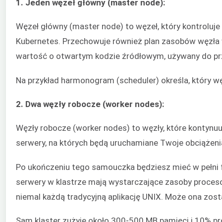
1. Jeden węzeł główny (master node):
Węzeł główny (master node) to węzeł, który kontrolu
Kubernetes. Przechowuje również plan zasobów węzła 
wartość o otwartym kodzie źródłowym, używany do prz
Na przykład harmonogram (scheduler) określa, który 
2. Dwa węzły robocze (worker nodes):
Węzły robocze (worker nodes) to węzły, które kontynuu
serwery, na których będą uruchamiane Twoje obciążenia
Po ukończeniu tego samouczka będziesz mieć w pełni fu
serwery w klastrze mają wystarczające zasoby proceso
niemal każdą tradycyjną aplikację UNIX. Może ona zost
Sam klaster zużyje około 300-500 MB pamięci i 10% p