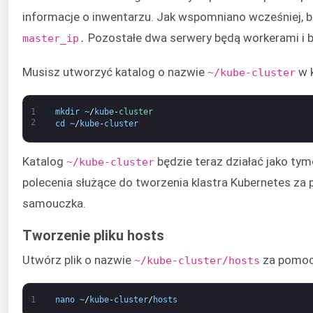
informacje o inwentarzu. Jak wspomniano wcześniej, b
Pozostałe dwa serwery będą workerami i b
master_ip.
Musisz utworzyć katalog o nazwie
w k
~/kube-cluster
1
mkdir
~
/
kube
-
cluster
2
cd
~
/
kube
-
cluster
Katalog
będzie teraz działać jako ty
~/kube-cluster
polecenia służące do tworzenia klastra Kubernetes za 
samouczka.
Tworzenie pliku hosts
Utwórz plik o nazwie
za pomo
~/kube-cluster/hosts
1
nano
~
/
kube
-
cluster
/
hosts