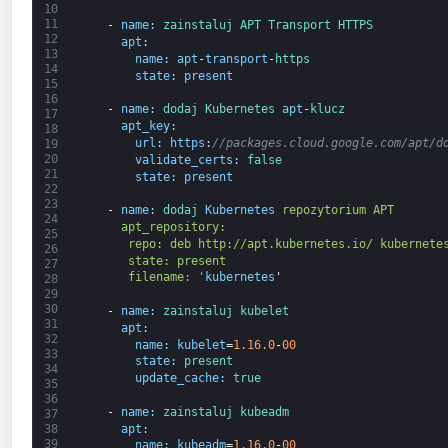
10
11
-
name
:
zainstaluj 
APT 
Transport 
HTTPS
12
apt
:
13
name
:
apt
-
transport
-
https
14
state
:
present
15
16
-
name
:
dodaj 
Kubernetes 
apt
-
klucz
17
apt_key
:
18
url
:
https
:
//packages.cloud.google.com/apt/d
19
20
validate_certs
:
false
21
state
:
present
22
23
-
name
:
dodaj 
Kubernetes
 repozytorium APT
24
     apt_repository:
25
      repo: deb http://apt.kubernetes.io/ kubernete
26
      state: present
27
      filename: '
kubernetes
'
28
29
30
-
name
:
zainstaluj 
kubelet
31
apt
:
32
name
:
kubelet
=
1.16.0
-
00
33
state
:
present
34
update_cache
:
true
35
36
-
name
:
zainstaluj 
kubeadm
37
apt
:
38
39
name
:
kubeadm
=
1.16.0
-
00