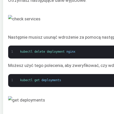
Otrzymasz następujące dane wyjściowe:
Następnie musisz usunąć wdrożenie za pomocą następ
1
kubectl 
delete 
deployment 
nginx
Możesz użyć tego polecenia, aby zweryfikować, czy wd
1
kubectl 
get 
deployments