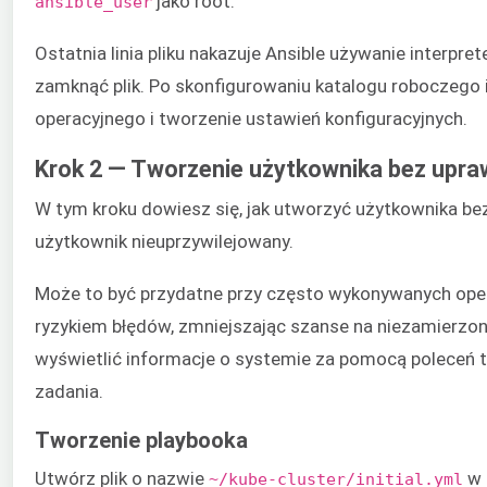
jako root.
ansible_user
Ostatnia linia pliku nakazuje Ansible używanie interpr
zamknąć plik. Po skonfigurowaniu katalogu roboczego i 
operacyjnego i tworzenie ustawień konfiguracyjnych.
Krok 2 — Tworzenie użytkownika bez upra
W tym kroku dowiesz się, jak utworzyć użytkownika be
użytkownik nieuprzywilejowany.
Może to być przydatne przy często wykonywanych oper
ryzykiem błędów, zmniejszając szanse na niezamierzoną
wyświetlić informacje o systemie za pomocą poleceń t
zadania.
Tworzenie playbooka
Utwórz plik o nazwie
w 
~/kube-cluster/initial.yml