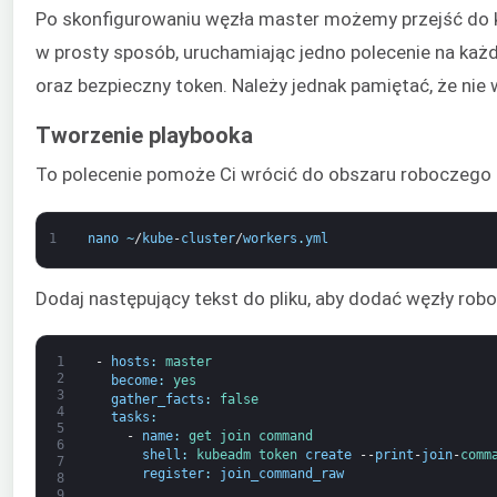
Po skonfigurowaniu węzła master możemy przejść do k
w prosty sposób, uruchamiając jedno polecenie na każd
oraz bezpieczny token. Należy jednak pamiętać, że nie 
Tworzenie playbooka
To polecenie pomoże Ci wrócić do obszaru roboczego 
1
nano
~
/
kube
-
cluster
/
workers
.
yml
Dodaj następujący tekst do pliku, aby dodać węzły robo
1
-
hosts
:
master
2
become
:
yes
3
gather_facts
:
false
4
tasks
:
5
-
name
:
get 
join 
command
6
shell
:
kubeadm 
token 
create
--
print
-
join
-
comm
7
register
:
join_command_raw
8
9