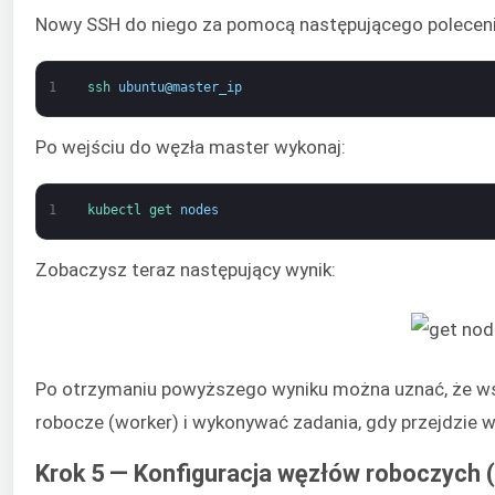
Nowy SSH do niego za pomocą następującego polecenia
1
ssh 
ubuntu
@
master_ip
Po wejściu do węzła master wykonaj:
1
kubectl 
get 
nodes
Zobaczysz teraz następujący wynik:
Po otrzymaniu powyższego wyniku można uznać, że wsz
robocze (worker) i wykonywać zadania, gdy przejdzie 
Krok 5 — Konfiguracja węzłów roboczych 