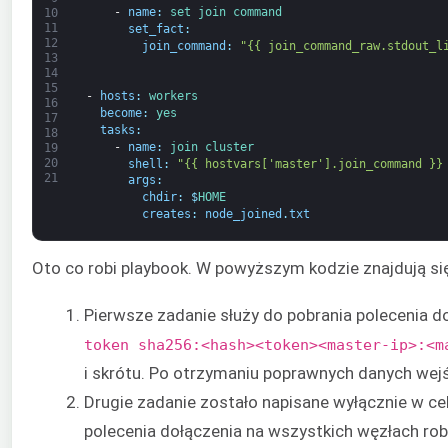
-
name
:
set 
join 
command
10
11
set_fact
:
12
join_command
:
"{{ join_command_raw.stdout_l
13
14
15
-
hosts
:
workers
16
become
:
yes
17
tasks
:
18
-
name
:
join 
cluster
19
20
shell
:
"{{ hostvars['master'].join_command }}
21
args
:
chdir
:
$
HOME
creates
:
node_joined
.
txt
Oto co robi playbook. W powyższym kodzie znajdują si
Pierwsze zadanie służy do pobrania polecenia d
token sha256:<hash><token><master-ip>:<m
i skrótu. Po otrzymaniu poprawnych danych wejśc
Drugie zadanie zostało napisane wyłącznie w c
polecenia dołączenia na wszystkich węzłach ro