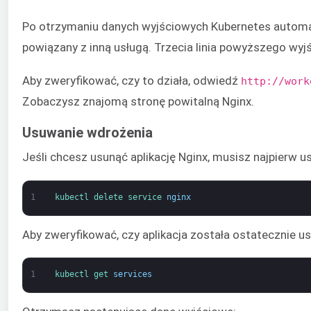
Po otrzymaniu danych wyjściowych Kubernetes automat
powiązany z inną usługą. Trzecia linia powyższego wyj
Aby zweryfikować, czy to działa, odwiedź
http://work
Zobaczysz znajomą stronę powitalną Nginx.
Usuwanie wdrożenia
Jeśli chcesz usunąć aplikację Nginx, musisz najpierw 
1
kubectl 
delete 
service 
nginx
Aby zweryfikować, czy aplikacja została ostatecznie u
1
kubectl 
get 
services