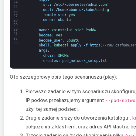
24
src
:
/
etc
/
kubernetes
/
admin
.
conf
25
dest
:
/
home
/
ubuntu
/
.
kube
/
config
26
remote_src
:
yes
27
owner
:
ubuntu
28
29
30
-
name
:
zainstaluj 
sieć 
Podów
31
become
:
yes
32
become_user
:
ubuntu
33
shell
:
kubectl 
apply
-
f
https
:
//raw.githubuse
args
:
chdir
:
$
HOME
creates
:
pod_network_setup
.
txt
Oto szczegółowy opis tego scenariusza (play):
Pierwsze zadanie w tym scenariuszu skonfiguru
IP podów, przekazujemy argument
--pod-netwo
użył tej samej podsieci.
Drugie zadanie służy do utworzenia katalogu
.k
połączenia z klastrem, oraz adres API klastra,
Trzecie zadanie służy do skopiowania pliku
/etc