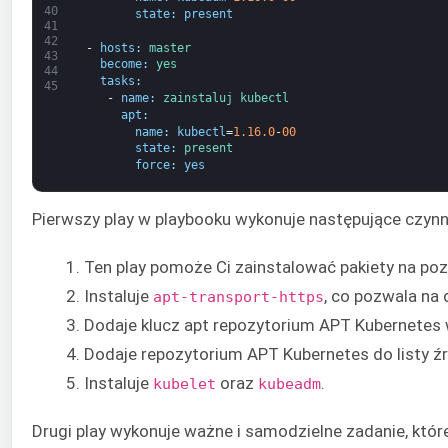
40
state
:
present
41
42
-
hosts
:
master
43
become
:
yes
44
tasks
:
45
-
name
:
zainstaluj 
kubectl
apt
:
name
:
kubectl
=
1.16.0
-
00
state
:
present
force
:
yes
Pierwszy play w playbooku wykonuje następujące czynn
Ten play pomoże Ci zainstalować pakiety na p
Instaluje
, co pozwala na
apt-transport-https
Dodaje klucz apt repozytorium APT Kubernetes w 
Dodaje repozytorium APT Kubernetes do listy ź
Instaluje
oraz
.
kubelet
kubeadm
Drugi play wykonuje ważne i samodzielne zadanie, któr