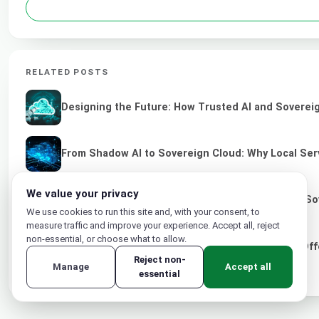
RELATED POSTS
Designing the Future: How Trusted AI and Sovereig
From Shadow AI to Sovereign Cloud: Why Local Serv
We value your privacy
Empowering IT Service Provider Through Green So
We use cookies to run this site and, with your consent, to
measure traffic and improve your experience. Accept all, reject
non-essential, or choose what to allow.
Siaflex Launches New Turkey Cloud Computing Off
Reject non-
Manage
Accept all
essential