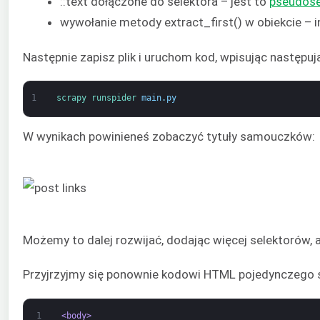
::text dołączone do selektora – jest to
pseudose
wywołanie metody extract_first() w obiekcie – i
Następnie zapisz plik i uruchom kod, wpisując następuj
1
scrapy 
runspider 
main
.
py
W wynikach powinieneś zobaczyć tytuły samouczków:
Możemy to dalej rozwijać, dodając więcej selektorów,
Przyjrzyjmy się ponownie kodowi HTML pojedynczego
1
<body>