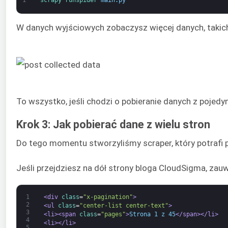
1
scrapy 
runspider 
main
.
py
W danych wyjściowych zobaczysz więcej danych, takich 
To wszystko, jeśli chodzi o pobieranie danych z pojed
Krok 3: Jak pobierać dane z wielu stron
Do tego momentu stworzyliśmy scraper, który potrafi p
Jeśli przejdziesz na dół strony bloga CloudSigma, zau
1
<div 
class
=
"x-pagination"
>
2
<ul 
class
=
"center-list center-text"
>
3
<li>
<span 
class
=
"pages"
>
Strona 1 z 45
</span>
</li>
4
<li>
</li>
5