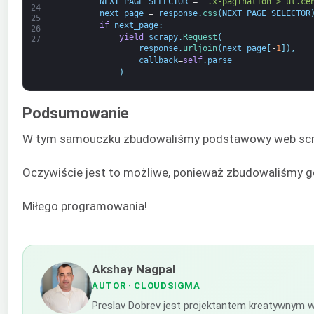
NEXT_PAGE_SELECTOR
=
'.x-pagination > ul.ce
24
next_page
=
response
.
css
(
NEXT_PAGE_SELECTOR
25
if
next_page
:
26
yield
scrapy
.
Request
(
27
response
.
urljoin
(
next_page
[
-
1
]
)
,
callback
=
self
.
parse
)
Podsumowanie
W tym samouczku zbudowaliśmy podstawowy web scra
Oczywiście jest to możliwe, ponieważ zbudowaliśmy go 
Miłego programowania!
Akshay Nagpal
AUTOR
· CLOUDSIGMA
Preslav Dobrev jest projektantem kreatywnym w