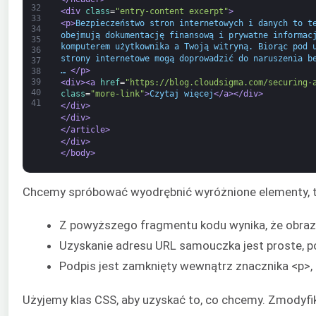
32
<div 
class
=
"entry-content excerpt"
>
33
<p>
Bezpieczeństwo stron internetowych i danych to t
34
obejmują dokumentację finansową i prywatne informac
35
komputerem użytkownika a Twoją witryną. Biorąc pod 
36
strony internetowe mogą doprowadzić do naruszenia b
37
… 
</p>
38
39
<div>
<a 
href
=
"https://blog.cloudsigma.com/securing-
40
class
=
"more-link"
>
Czytaj więcej
</a>
</div>
41
</div>
</div>
</article>
</div>
</body>
Chcemy spróbować wyodrębnić wyróżnione elementy, tj
Z powyższego fragmentu kodu wynika, że obraze
Uzyskanie adresu URL samouczka jest proste, 
Podpis jest zamknięty wewnątrz znacznika <p>, 
Użyjemy klas CSS, aby uzyskać to, co chcemy. Zmodyfik