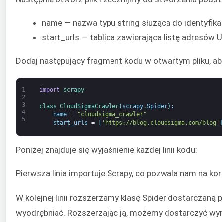
name — nazwa typu string służąca do identyfik
start_urls — tablica zawierająca listę adresów
Dodaj następujący fragment kodu w otwartym pliku, a
1
import
scrapy
2
3
class
CloudSigmaCrawler
(
scrapy
.
Spider
)
:
4
name
=
"cloudsigma_crawler"
5
start_urls
=
[
'https://blog.cloudsigma.com/blog'
Poniżej znajduje się wyjaśnienie każdej linii kodu:
Pierwsza linia importuje Scrapy, co pozwala nam na kor
W kolejnej linii rozszerzamy klasę Spider dostarczaną
wyodrębniać. Rozszerzając ją, możemy dostarczyć wyma