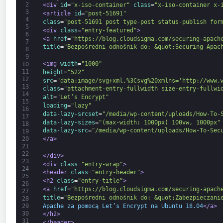
2
<div 
id
=
"x-iso-container"
class
=
"x-iso-container x-
3
<article 
id
=
"post-51691"
4
class
=
"post-51691 post type-post status-publish for
5
<div 
class
=
"entry-featured"
>
6
<a 
href
=
"https://blog.cloudsigma.com/securing-apach
7
title
=
"Bezpośredni odnośnik do: &quot;Securing Apac
8
9
<img 
width
=
"1000"
10
11
height
=
"522"
12
src
=
"data:image/svg+xml,%3Csvg%20xmlns='http://www.
13
class
=
"attachment-entry-fullwidth size-entry-fullwi
14
alt
=
"Let’s Encrypt"
15
loading
=
"lazy"
16
data-lazy-srcset
=
"/media/wp-content/uploads/How-To-
17
data-lazy-sizes
=
"(max-width: 1000px) 100vw, 1000px"
18
data-lazy-src
=
"/media/wp-content/uploads/How-To-Sec
19
20
</a>
21
22
</div>
23
<div 
class
=
"entry-wrap"
>
24
<header 
class
=
"entry-header"
>
25
<h2 
class
=
"entry-title"
>
26
<a 
href
=
"https://blog.cloudsigma.com/securing-apach
27
title
=
"Bezpośredni odnośnik do: &quot;Zabezpieczani
28
Apache za pomocą Let’s Encrypt na Ubuntu 18.04
</a>
29
30
</h2>
31
</header>