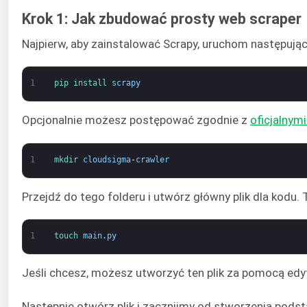
Krok 1: Jak zbudować prosty web scraper
Najpierw, aby zainstalować Scrapy, uruchom następując
1
pip 
install 
scrapy
Opcjonalnie możesz postępować zgodnie z
oficjalnymi
1
mkdir 
cloudsigma
-
crawler
Przejdź do tego folderu i utwórz główny plik dla kodu.
1
touch 
main
.
py
Jeśli chcesz, możesz utworzyć ten plik za pomocą edy
Następnie otwórz plik i zacznijmy od stworzenia pods