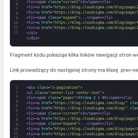
<li>
<span 
class
=
"current"
>
1
</span>
</li>
6
<li>
<a 
href
=
"https://blog.cloudsigma.com/blog/page/
7
<li>
<a 
href
=
"https://blog.cloudsigma.com/blog/page/
8
<li>
<span 
class
=
"expand"
>
...
</span>
</li>
9
<li>
<a 
href
=
"https://blog.cloudsigma.com/blog/page/
10
11
<li>
<a 
href
=
"https://blog.cloudsigma.com/blog/page/
12
</ul>
</div>
Fragment kodu pokazuje kilka linków nawigacji stron we
Link prowadzący do następnej strony ma klasę .prev-ne
1
<div 
class
=
"x-pagination"
>
2
<ul 
class
=
"center-list center-text"
>
3
<li>
<span 
class
=
"pages"
>
Strona 2 z 45
</span>
</li>
4
<li>
<a 
href
=
"https://blog.cloudsigma.com/blog/"
cla
5
<li>
<a 
href
=
"https://blog.cloudsigma.com/blog/"
cla
6
<li>
<span 
class
=
"current"
>
2
</span>
</li>
7
<li>
<a 
href
=
"https://blog.cloudsigma.com/blog/page/
8
<li>
<span 
class
=
"expand"
>
...
</span>
</li>
9
<li>
<a 
href
=
"https://blog.cloudsigma.com/blog/page/
10
11
<li>
<a 
href
=
"https://blog.cloudsigma.com/blog/page/