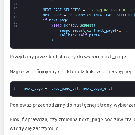
21
22
NEXT_PAGE_SELECTOR
=
'.x-pagination > ul.ce
23
next_page
=
response
.
css
(
NEXT_PAGE_SELECTOR
24
if
next_page
:
25
yield
scrapy
.
Request
(
26
response
.
urljoin
(
next_page
[
-
1
]
)
,
callback
=
self
.
parse
)
Przejdźmy przez kod służący do wyboru next_page.
Najpierw definiujemy selektor dla linków do następnej 
1
next_page
=
[
prev_page_url
,
next_page_url
]
Ponieważ przechodzimy do następnej strony, wybierzemy
Blok if sprawdza, czy zmienna next_page coś zawiera, 
wtedy się zatrzymuje.