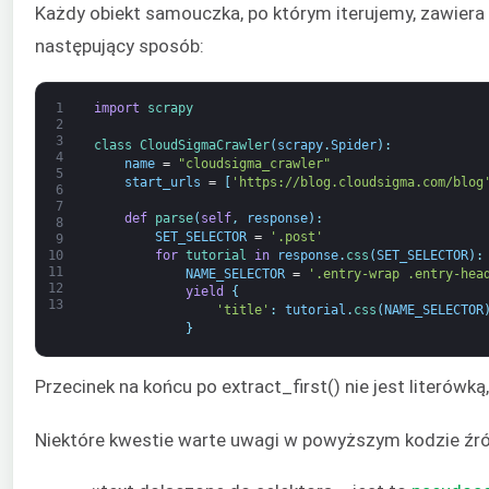
Każdy obiekt samouczka, po którym iterujemy, zawiera
następujący sposób:
1
import
scrapy
2
3
class
CloudSigmaCrawler
(
scrapy
.
Spider
)
:
4
name
=
"cloudsigma_crawler"
5
start_urls
=
[
'https://blog.cloudsigma.com/blog
6
7
def
parse
(
self
,
response
)
:
8
SET_SELECTOR
=
'.post'
9
for
tutorial 
in
response
.
css
(
SET_SELECTOR
)
:
10
11
NAME_SELECTOR
=
'.entry-wrap .entry-hea
12
yield
{
13
'title'
:
tutorial
.
css
(
NAME_SELECTOR
}
Przecinek na końcu po extract_first() nie jest literówk
Niektóre kwestie warte uwagi w powyższym kodzie źr