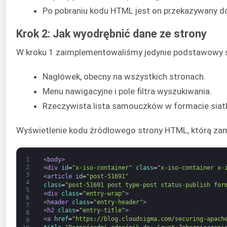
Po pobraniu kodu HTML jest on przekazywany do 
Krok 2: Jak wyodrębnić dane ze strony
W kroku 1 zaimplementowaliśmy jedynie podstawowy scra
Nagłówek, obecny na wszystkich stronach.
Menu nawigacyjne i pole filtra wyszukiwania.
Rzeczywista lista samouczków w formacie siatk
Wyświetlenie kodu źródłowego strony HTML, którą zami
1
<body>
2
<div 
id
=
"x-iso-container"
class
=
"x-iso-container x-
3
<article 
id
=
"post-51691"
4
class
=
"post-51691 post type-post status-publish for
5
<div 
class
=
"entry-wrap"
>
6
<header 
class
=
"entry-header"
>
7
<h2 
class
=
"entry-title"
>
8
<a 
href
=
"https://blog.cloudsigma.com/securing-apach
9