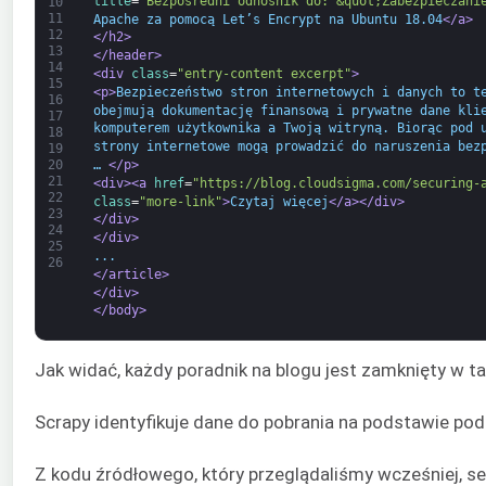
title
=
"Bezpośredni odnośnik do: &quot;Zabezpieczani
10
11
Apache za pomocą Let’s Encrypt na Ubuntu 18.04
</a>
12
</h2>
13
</header>
14
<div 
class
=
"entry-content excerpt"
>
15
<p>
Bezpieczeństwo stron internetowych i danych to t
16
obejmują dokumentację finansową i prywatne dane kli
17
komputerem użytkownika a Twoją witryną. Biorąc pod 
18
strony internetowe mogą prowadzić do naruszenia bez
19
20
… 
</p>
21
<div>
<a 
href
=
"https://blog.cloudsigma.com/securing-
22
class
=
"more-link"
>
Czytaj więcej
</a>
</div>
23
</div>
24
</div>
25
...
26
</article>
</div>
</body>
Jak widać, każdy poradnik na blogu jest zamknięty w 
Scrapy identyfikuje dane do pobrania na podstawie pod
Z kodu źródłowego, który przeglądaliśmy wcześniej, s