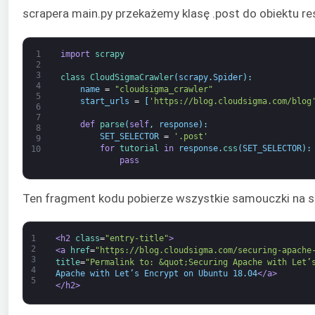
scrapera main.py przekażemy klasę .post do obiektu res
1
import
scrapy
2
3
class
CloudSigmaCrawler
(
scrapy
.
Spider
)
:
4
name
=
"cloudsigma_crawler"
5
start_urls
=
[
'https://blog.cloudsigma.com/blog
6
7
def
parse
(
self
,
response
)
:
8
SET_SELECTOR
=
'.post'
9
for
tutorial 
in
response
.
css
(
SET_SELECTOR
)
:
10
pass
Ten fragment kodu pobierze wszystkie samouczki na str
1
<h2 
class
=
"entry-title"
>
2
<a 
href
=
"https://blog.cloudsigma.com/securing-apache
3
title
=
"Permalink to: &quot;Securing Apache with Let’
4
Apache with Let’s Encrypt on Ubuntu 18.04
</a>
5
</h2>