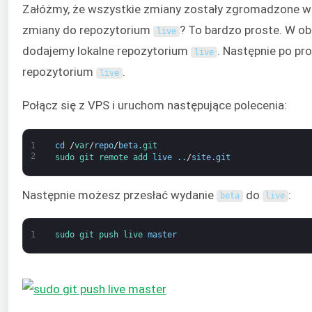
Załóżmy, że wszystkie zmiany zostały zgromadzone 
zmiany do repozytorium
? To bardzo proste. W o
live
dodajemy lokalne repozytorium
. Następnie po p
live
repozytorium
.
live
Połącz się z VPS i uruchom następujące polecenia:
1
cd
/
var
/
repo
/
beta
.
git
2
sudo 
git 
remote 
add 
live
.
.
/
site
.
git
Następnie możesz przesłać wydanie
do
:
beta
live
1
sudo 
git 
push 
live 
master