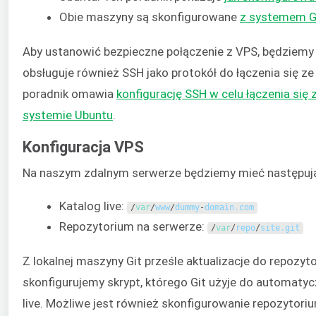
Obie maszyny są skonfigurowane
z systemem G
Aby ustanowić bezpieczne połączenie z VPS, będziemy
obsługuje również SSH jako protokół do łączenia się ze
poradnik omawia
konfigurację SSH w celu łączenia się
systemie Ubuntu
.
Konfiguracja VPS
Na naszym zdalnym serwerze będziemy mieć następują
Katalog live:
/
var
/
www
/
dummy
-
domain
.
com
Repozytorium na serwerze:
/
var
/
repo
/
site
.
git
Z lokalnej maszyny Git prześle aktualizacje do repozy
skonfigurujemy skrypt, którego Git użyje do automatyc
live. Możliwe jest również skonfigurowanie repozytoriu