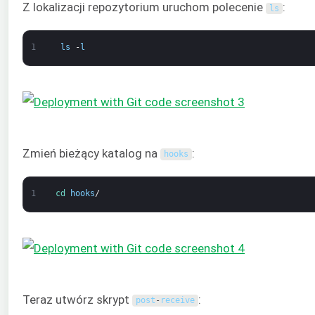
Z lokalizacji repozytorium uruchom polecenie
:
ls
1
ls
-
l
Zmień bieżący katalog na
:
hooks
1
cd 
hooks
/
Teraz utwórz skrypt
:
post
-
receive