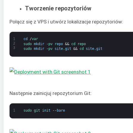
Tworzenie repozytoriów
Połącz się z VPS i utwórz lokalizacje repozytoriów:
1
cd
/
var
2
sudo 
mkdir
-
pv 
repo
&&
cd 
repo
3
sudo 
mkdir
-
pv 
site
.
git
&&
cd 
site
.
git
Następnie zainicjuj repozytorium Git:
1
sudo 
git 
init
--
bare