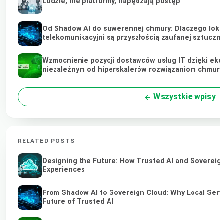
Ludzie, nie platformy, napędzają postęp
Od Shadow AI do suwerennej chmury: Dlaczego loka
telekomunikacyjni są przyszłością zaufanej sztuczne
Wzmocnienie pozycji dostawców usług IT dzięki ek
niezależnym od hiperskalerów rozwiązaniom chmu
Wszystkie wpisy
RELATED POSTS
Designing the Future: How Trusted AI and Sovereig
Experiences
From Shadow AI to Sovereign Cloud: Why Local Serv
Future of Trusted AI