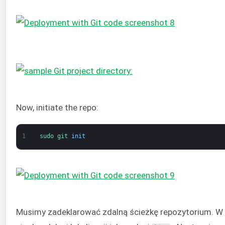
Now, initiate the repo:
1
sudo 
git 
init
Musimy zadeklarować zdalną ścieżkę repozytorium. W