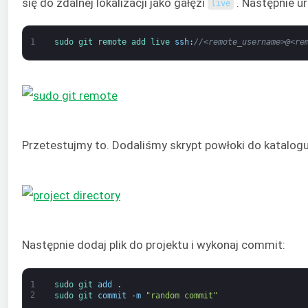
się do zdalnej lokalizacji jako gałęzi
. Następnie u
live
1
sudo 
git 
remote 
add 
live 
ssh
:
//<remote_username>@<re
Przetestujmy to. Dodaliśmy skrypt powłoki do katalogu
Następnie dodaj plik do projektu i wykonaj commit:
1
sudo 
git 
add
.
2
sudo 
git 
commit
-
m
"random commit"