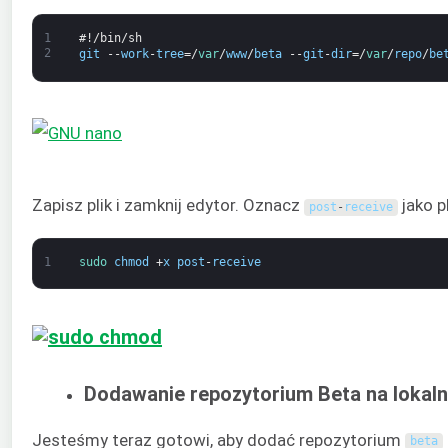
1
#!/bin/sh
2
git
--
work
-
tree
=/
var
/
www
/
beta
--
git
-
dir
=/
var
/
repo
/
be
Zapisz plik i zamknij edytor. Oznacz
jako p
post
-
receive
1
sudo 
chmod
+
x
post
-
receive
Dodawanie repozytorium Beta na loka
Jesteśmy teraz gotowi, aby dodać repozytorium
beta