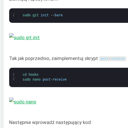
1
sudo 
git 
init
--
bare
Tak jak poprzednio, zaimplementuj skrypt
:
post
-
receive
1
cd 
hooks
2
sudo 
nano 
post
-
receive
Następnie wprowadź następujący kod: