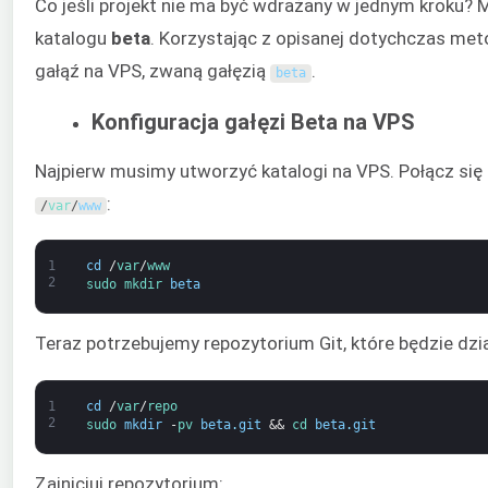
Co jeśli projekt nie ma być wdrażany w jednym kroku
katalogu
beta
. Korzystając z opisanej dotychczas me
gałąź na VPS, zwaną gałęzią
.
beta
Konfiguracja gałęzi Beta na VPS
Najpierw musimy utworzyć katalogi na VPS. Połącz się 
:
/
var
/
www
1
cd
/
var
/
www
2
sudo 
mkdir 
beta
Teraz potrzebujemy repozytorium Git, które będzie dzi
1
cd
/
var
/
repo
2
sudo 
mkdir
-
pv 
beta
.
git
&&
cd 
beta
.
git
Zainicjuj repozytorium: