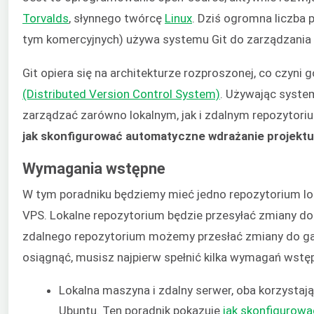
Torvalds
, słynnego twórcę
Linux
. Dziś ogromna liczba
tym komercyjnych) używa systemu Git do zarządzania 
Git opiera się na architekturze rozproszonej, co czyn
(Distributed Version Control System)
. Używając syste
zarządzać zarówno lokalnym, jak i zdalnym repozytor
jak skonfigurować automatyczne wdrażanie projekt
Wymagania wstępne
W tym poradniku będziemy mieć jedno repozytorium lok
VPS. Lokalne repozytorium będzie przesyłać zmiany do
zdalnego repozytorium możemy przesłać zmiany do ga
osiągnąć, musisz najpierw spełnić kilka wymagań wstę
Lokalna maszyna i zdalny serwer, oba korzysta
Ubuntu. Ten poradnik pokazuje
jak skonfigurowa