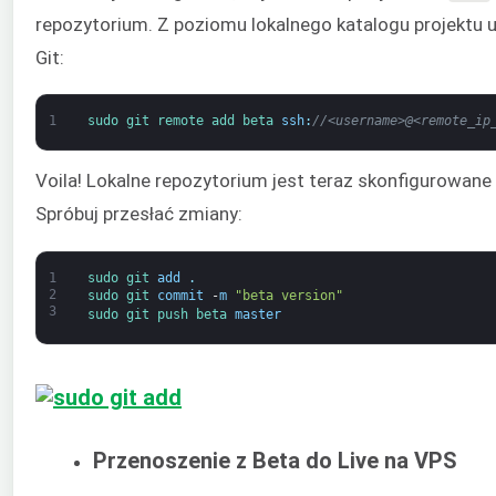
repozytorium. Z poziomu lokalnego katalogu projektu 
Git:
1
sudo 
git 
remote 
add 
beta 
ssh
:
//<username>@<remote_ip
Voila! Lokalne repozytorium jest teraz skonfigurowane
Spróbuj przesłać zmiany:
1
sudo 
git 
add
.
2
sudo 
git 
commit
-
m
"beta version"
3
sudo 
git 
push 
beta 
master
Przenoszenie z Beta do Live na VPS