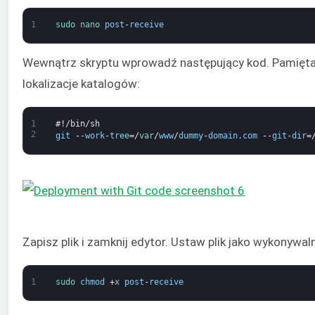
1
sudo 
nano 
post
-
receive
Wewnątrz skryptu wprowadź następujący kod. Pamięta
lokalizacje katalogów:
1
#!/bin/sh
2
git
--
work
-
tree
=/
var
/
www
/
dummy
-
domain
.
com
--
git
-
dir
=
Zapisz plik i zamknij edytor. Ustaw plik jako wykonywal
1
sudo 
chmod
+
x
post
-
receive