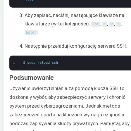
Aby zapisać, naciśnij następujące klawisze na
klawiaturze (w tej kolejności):
,
,
,
,
Esc
:
w
q
.
Enter
Następnie przeładuj konfigurację serwera SSH:
1
$
sudo 
reload 
ssh
Podsumowanie
Używanie uwierzytelniania za pomocą klucza SSH to
doskonały wybór, aby zabezpieczyć serwery i chronić
system przed cyberzagrożeniami. Jednak metoda
zabezpieczeń oparta na kluczach wymaga czujności
podczas zapisywania kluczy prywatnych. Pamiętaj, aby