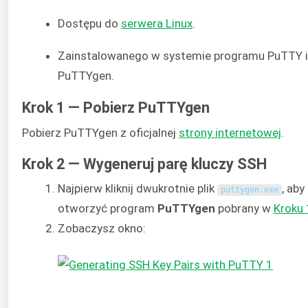
Dostępu do
serwera Linux
.
Zainstalowanego w systemie programu PuTTY i
PuTTYgen.
Krok 1 — Pobierz PuTTYgen
Pobierz PuTTYgen z oficjalnej
strony internetowej
.
Krok 2 — Wygeneruj parę kluczy SSH
Najpierw kliknij dwukrotnie plik
, aby
puttygen
.
exe
otworzyć program
PuTTYgen
pobrany w
Kroku 
Zobaczysz okno: