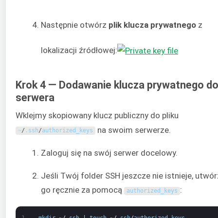
Następnie otwórz
plik klucza prywatnego
z
lokalizacji źródłowej:
Krok 4 — Dodawanie klucza prywatnego d
serwera
Wklejmy skopiowany klucz publiczny do pliku
na swoim serwerze.
~
/
.
ssh
/
authorized_keys
Zaloguj się na swój serwer docelowy.
Jeśli Twój folder SSH jeszcze nie istnieje, utwór
go ręcznie za pomocą
:
authorized_keys
1
mkdir
~
/
.
ssh
|
touch
~
/
.
ssh
/
authorized_keys