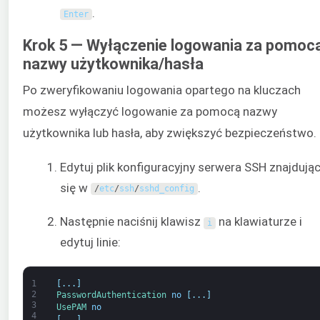
.
Enter
Krok 5 — Wyłączenie logowania za pomoc
nazwy użytkownika/hasła
Po zweryfikowaniu logowania opartego na kluczach
możesz wyłączyć logowanie za pomocą nazwy
użytkownika lub hasła, aby zwiększyć bezpieczeństwo.
Edytuj plik konfiguracyjny serwera SSH znajdują
się w
.
/
etc
/
ssh
/
sshd_config
Następnie naciśnij klawisz
na klawiaturze i
i
edytuj linie:
1
[
.
.
.
]
2
PasswordAuthentication 
no
[
.
.
.
]
3
UsePAM 
no
4
[
.
.
.
]