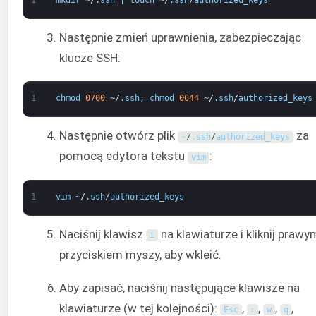
Następnie zmień uprawnienia, zabezpieczając
klucze SSH:
1
chmod
0700
~
/
.
ssh
;
chmod
0644
~
/
.
ssh
/
authorized_keys
Następnie otwórz plik
za
~
/
.
ssh
/
authorized_keys
pomocą edytora tekstu
:
vim
1
vim
~
/
.
ssh
/
authorized_keys
Naciśnij klawisz
na klawiaturze i kliknij prawy
i
przyciskiem myszy, aby wkleić.
Aby zapisać, naciśnij następujące klawisze na
klawiaturze (w tej kolejności):
,
,
,
,
Esc
:
w
q