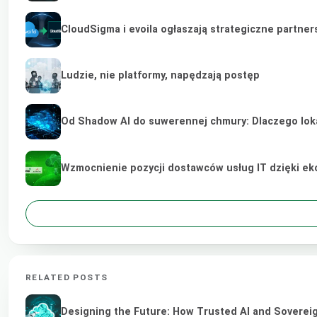
CloudSigma i evoila ogłaszają strategiczne partne
Ludzie, nie platformy, napędzają postęp
Od Shadow AI do suwerennej chmury: Dlaczego lokal
Wzmocnienie pozycji dostawców usług IT dzięki e
RELATED POSTS
Designing the Future: How Trusted AI and Sovereig