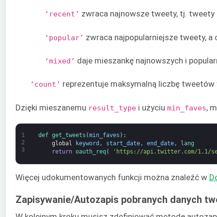
zwraca najnowsze tweety, tj. tweety
‘recent’
zwraca najpopularniejsze tweety, a 
‘popular’
daje mieszankę najnowszych i popula
‘mixed’
reprezentuje maksymalną liczbę tweetów w
‘count’
Dzięki mieszanemu
i użyciu
, 
result_type
min_faves
1
def 
get_tweets
(
min_faves
)
:
2
global
keyword
,
start_date
,
end_date
,
lang
3
return
oauth_req
(
'https://api.twitter.com/1.1/s
Więcej udokumentowanych funkcji można znaleźć w
D
Zapisywanie/Autozapis pobranych danych t
W kolejnym kroku musisz zdefiniować metodę autozapisu