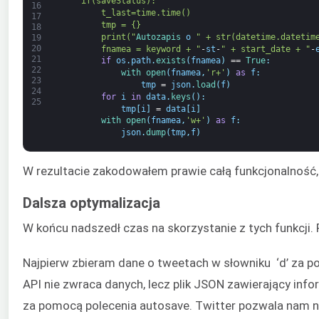
    if(saveStatus):
16
        t_last=time.time()
17
        tmp = {}
18
        print("
Autozapis 
o
" + str(datetime.datetim
19
20
        fnamea = keyword + "
-
st
-
" + start_date + "
-
21
if
os
.
path
.
exists
(
fnamea
)
==
True
:
22
with 
open
(
fnamea
,
'r+'
)
as
f
:
23
tmp
=
json
.
load
(
f
)
24
for
i
in
data
.
keys
(
)
:
25
tmp
[
i
]
=
data
[
i
]
with 
open
(
fnamea
,
'w+'
)
as
f
:
json
.
dump
(
tmp
,
f
)
W rezultacie zakodowałem prawie całą funkcjonalność,
Dalsza optymalizacja
W końcu nadszedł czas na skorzystanie z tych funkcji. P
Najpierw zbieram dane o tweetach w słowniku ‘d’ za
API nie zwraca danych, lecz plik JSON zawierający info
za pomocą polecenia autosave. Twitter pozwala nam na