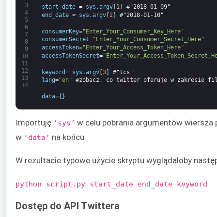
3
start_date
=
sys
.
argv
[
1
]
#"2018-01-09" 
4
end_date
=
sys
.
argv
[
2
]
#"2018-01-10" 
5
6
consumerKey
=
"Enter_Your_Consumer_Key_Here"
7
consumerSecret
=
"Enter_Your_Consumer_Secret_Here"
8
accessToken
=
"Enter_Your_Access_Token_Here"
9
accessTokenSecret
=
"Enter_Your_Access_Token_Secret_H
10
11
12
keyword
=
sys
.
argv
[
3
]
#"tcs"
13
lang
=
"en"
#zobacz, co twitter oferuje w zakresie fi
14
data
=
{
}
Importuję
w celu pobrania argumentów wiersza po
‘sys’
w
na końcu.
‘data’
W rezultacie typowe użycie skryptu wyglądałoby nastę
python script.py start_date end_date keyword
Dostęp do API Twittera