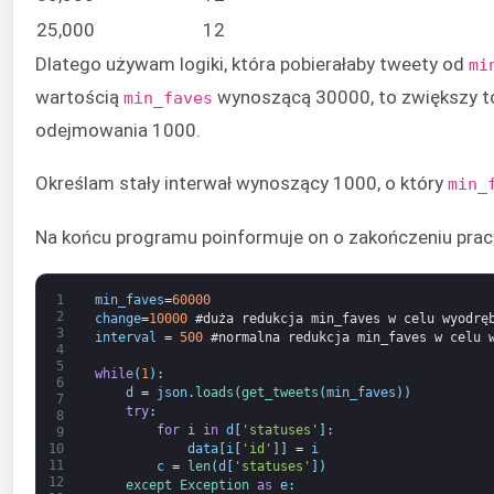
25,000
12
Dlatego używam logiki, która pobierałaby tweety od
mi
wartością
wynoszącą 30000, to zwiększy 
min_faves
odejmowania 1000.
Określam stały interwał wynoszący 1000, o który
min_
Na końcu programu poinformuje on o zakończeniu pracy,
1
min_faves
=
60000
2
change
=
10000
#duża redukcja min_faves w celu wyodrę
3
interval
=
500
#normalna redukcja min_faves w celu 
4
5
while
(
1
)
:
6
d
=
json
.
loads
(
get_tweets
(
min_faves
)
)
7
try
:
8
for
i
in
d
[
'statuses'
]
:
9
data
[
i
[
'id'
]
]
=
i
10
11
c
=
len
(
d
[
'statuses'
]
)
12
except 
Exception 
as
e
: