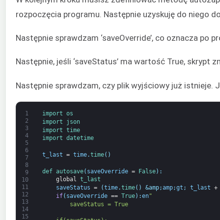
rozpoczęcia programu. Następnie uzyskuję do niego d
Następnie sprawdzam ‘saveOverride’, co oznacza po pr
Następnie, jeśli ‘saveStatus’ ma wartość True, skrypt 
Następnie sprawdzam, czy plik wyjściowy już istnieje. Je
1
import 
os
2
import 
json
3
import 
time
4
import 
datetime
5
6
t_last
=
time
.
time
(
)
7
8
def 
autosave
(
saveOverride
=
False
)
:
9
global
t_last
10
11
saveStatus
=
(
time
.
time
(
)
&amp;
amp
;
gt
;
t_last
+
12
if
(
saveOverride
==
True
)
:
en
"
13
        saveStatus = True
14
15