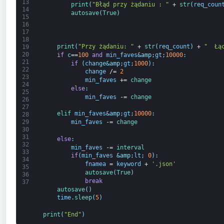
13
print
(
"Błąd przy żądaniu : "
+
str
(
req_coun
14
autosave
(
True
)
15
16
17
18
print
(
"Przy żądaniu: "
+
str
(
req_count
)
+
"  Łą
19
20
if
c
==
100
and
min_faves
&amp;
gt
;
10000
:
21
if
(
change
&amp;
gt
;
1000
)
:
22
change
/=
2
23
min_faves
+=
change
24
else
:
25
min_faves
-=
change
26
27
elif 
min_faves
&amp;
gt
;
10000
:
28
min_faves
-=
change
29
30
31
else
:
32
min_faves
-=
interval
33
if
(
min_faves
&amp;
lt
;
0
)
:
34
fnamea
=
keyword
+
'.json'
35
autosave
(
True
)
36
break
37
autosave
(
)
time
.
sleep
(
5
)
print
(
"End"
)