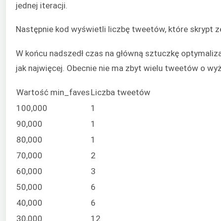
jednej iteracji.
Następnie kod wyświetli liczbę tweetów, które skrypt ze
W końcu nadszedł czas na główną sztuczkę optymalizac
jak najwięcej. Obecnie nie ma zbyt wielu tweetów o w
Wartość min_faves
Liczba tweetów
100,000
1
90,000
1
80,000
1
70,000
2
60,000
3
50,000
6
40,000
6
30,000
12