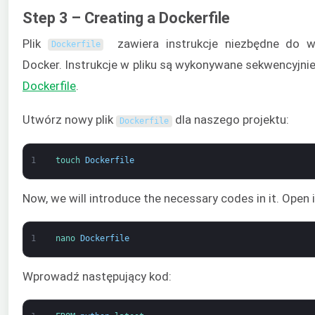
Step 3 – Creating a Dockerfile
Plik
zawiera instrukcje niezbędne do w
Dockerfile
Docker. Instrukcje w pliku są wykonywane sekwencyjni
Dockerfile
.
Utwórz nowy plik
dla naszego projektu:
Dockerfile
1
touch 
Dockerfile
Now, we will introduce the necessary codes in it. Open it
1
nano 
Dockerfile
Wprowadź następujący kod: