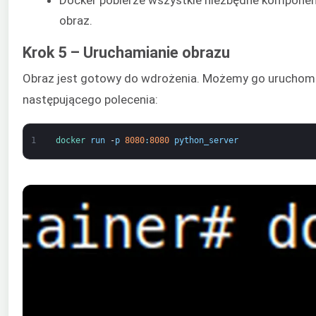
obraz.
Krok 5 – Uruchamianie obrazu
Obraz jest gotowy do wdrożenia. Możemy go uruchom
następującego polecenia:
1
docker 
run
-
p
8080
:
8080
python_server