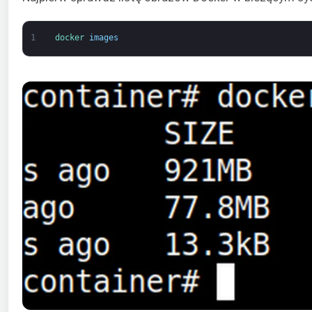
1
docker 
images