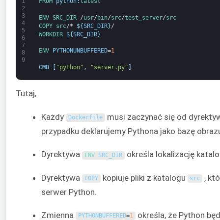
1
FROM 
python
:
latest
2
3
ENV
SRC_DIR
/
usr
/
bin
/
src
/
test_server
/
src
4
COPY
src
/*
$
{
SRC_DIR
}
/
5
WORKDIR
$
{
SRC_DIR
}
6
7
ENV 
PYTHONUNBUFFERED
=
1
8
9
CMD
[
"python"
,
"server.py"
]
Tutaj,
Każdy
musi zaczynać się od dyrekty
Dockerfile
przypadku deklarujemy Pythona jako bazę obraz
Dyrektywa
określa lokalizację katal
ENV 
SRC_DIR
Dyrektywa
kopiuje pliki z katalogu
, kt
COPY
src
serwer Python.
Zmienna
określa, że Python będ
PYTHONBUFFERED
=
1