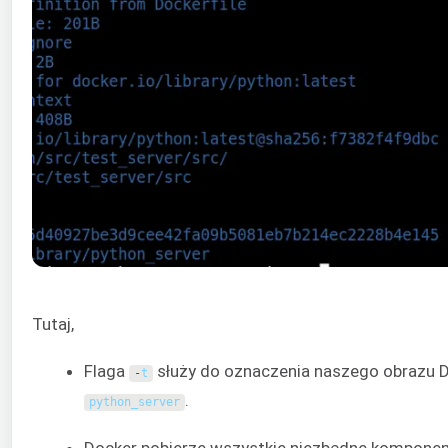
Tutaj,
Flaga
służy do oznaczenia naszego obrazu D
-
t
.
python_server
Docker pobierze wszystkie niezbędne komponent