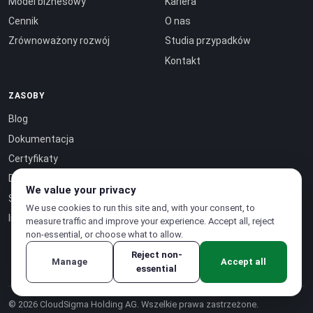
Model biznesowy
Kariera
Cennik
O nas
Zrównoważony rozwój
Studia przypadków
Kontakt
ZASOBY
Blog
Dokumentacja
Certyfikaty
Dokumentacja API ↗
We value your privacy
Strona statusu ↗
We use cookies to run this site and, with your consent, to
Inteligencja jako usługa ↗
measure traffic and improve your experience. Accept all, reject
non-essential, or choose what to allow.
Reject non-
Manage
Accept all
essential
© 2026 CloudSigma Holding AG.
Wszelkie prawa zastrzeżone
.