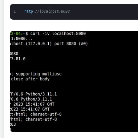
1
http
:
//localhost:8080