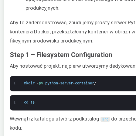
produkcyjnych.
Aby to zademonstrować, zbudujemy prosty serwer Py
kontenera Docker, przekształcimy kontener w obraz i 
fikcyjnym środowisku produkcyjnym.
Step 1 – Filesystem Configuration
Aby hostować projekt, najpierw utworzymy dedykowany
1
mkdir
-
pv 
python
-
server
-
container
/
1
cd
!
$
Wewnątrz katalogu utwórz podkatalog
do przech
src
kodu: