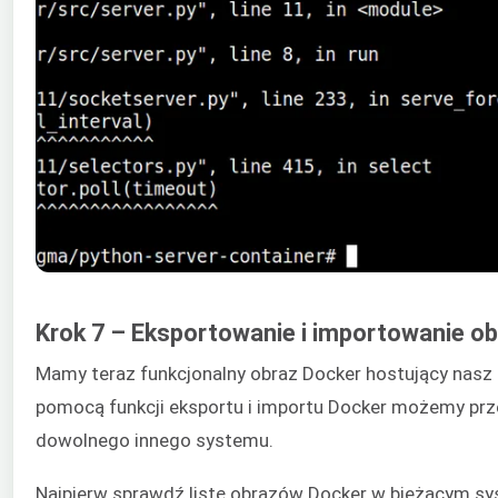
Krok 7 – Eksportowanie i importowanie o
Mamy teraz funkcjonalny obraz Docker hostujący nasz 
pomocą funkcji eksportu i importu Docker możemy prz
dowolnego innego systemu.
Najpierw sprawdź listę obrazów Docker w bieżącym sy