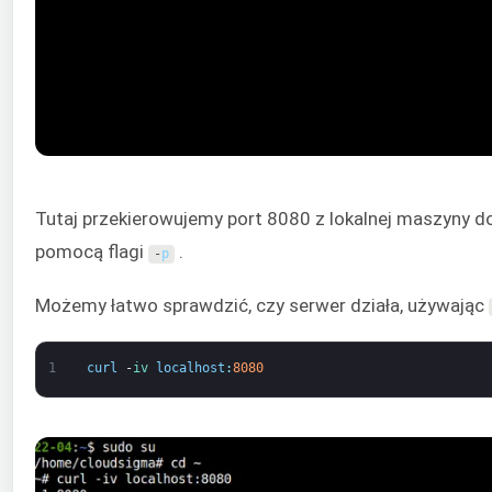
Tutaj przekierowujemy port 8080 z lokalnej maszyny d
pomocą flagi
.
-
p
Możemy łatwo sprawdzić, czy serwer działa, używając
1
curl
-
iv 
localhost
:
8080