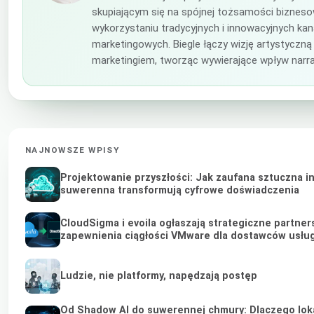
skupiającym się na spójnej tożsamości bizneso
wykorzystaniu tradycyjnych i innowacyjnych ka
marketingowych. Biegle łączy wizję artystyczną
marketingiem, tworząc wywierające wpływ narra
NAJNOWSZE WPISY
Projektowanie przyszłości: Jak zaufana sztuczna in
suwerenna transformują cyfrowe doświadczenia
CloudSigma i evoila ogłaszają strategiczne partner
zapewnienia ciągłości VMware dla dostawców usług
Ludzie, nie platformy, napędzają postęp
Od Shadow AI do suwerennej chmury: Dlaczego loka