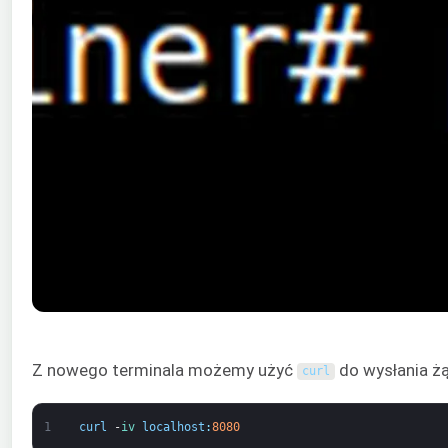
Z nowego terminala możemy użyć
do wysłania żą
curl
1
curl
-
iv 
localhost
:
8080