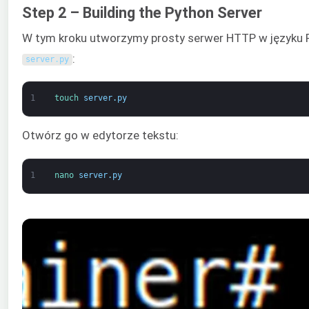
Step 2 – Building the Python Server
W tym kroku utworzymy prosty serwer HTTP w języku P
:
server
.
py
1
touch 
server
.
py
Otwórz go w edytorze tekstu:
1
nano 
server
.
py