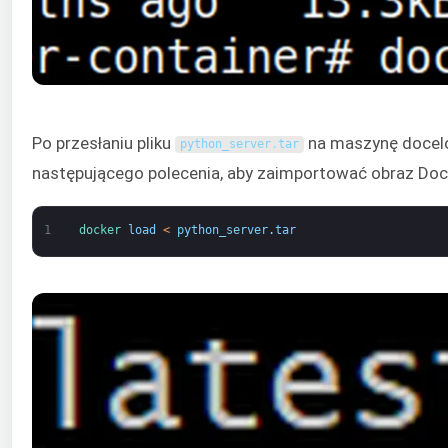
Po przesłaniu pliku
na maszynę docelo
python_server
.
tar
następującego polecenia, aby zaimportować obraz Doc
1
docker 
load
<
python_server
.
tar