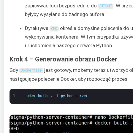
zapisywać logi bezpośrednio do
. W prze
STDOUT
byłyby wysyłane do żadnego bufora.
Dyrektywa
określa domyślne polecenie do 
CMD
wykonywania kontenera. W tym przypadku używ
uruchomienia naszego serwera Python.
Krok 4 – Generowanie obrazu Docker
Gdy
jest gotowy, możemy teraz utworzyć o
Dockerfile
następujące polecenie Docker, aby rozpocząć proces:
1
docker 
build
.
-
t
python_server