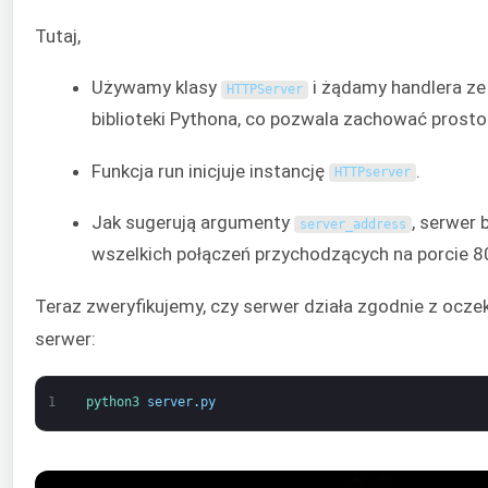
Tutaj,
Używamy klasy
i żądamy handlera ze
HTTPServer
biblioteki Pythona, co pozwala zachować prost
Funkcja run inicjuje instancję
.
HTTPserver
Jak sugerują argumenty
, serwer 
server_address
wszelkich połączeń przychodzących na porcie 8
Teraz zweryfikujemy, czy serwer działa zgodnie z ocz
serwer:
1
python3 
server
.
py