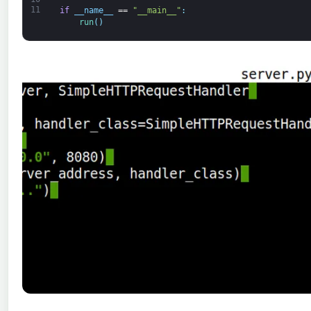
11
if
__name__
==
"__main__"
:
run
(
)