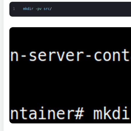
1
mkdir
-
pv 
src
/