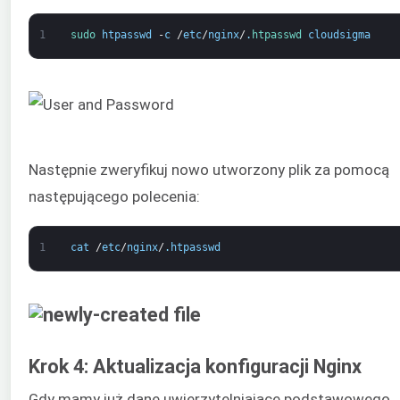
1
sudo 
htpasswd
-
c
/
etc
/
nginx
/
.
htpasswd 
cloudsigma
Następnie zweryfikuj nowo utworzony plik za pomocą
następującego polecenia:
1
cat
/
etc
/
nginx
/
.
htpasswd
Krok 4: Aktualizacja konfiguracji Nginx
Gdy mamy już dane uwierzytelniające podstawowego