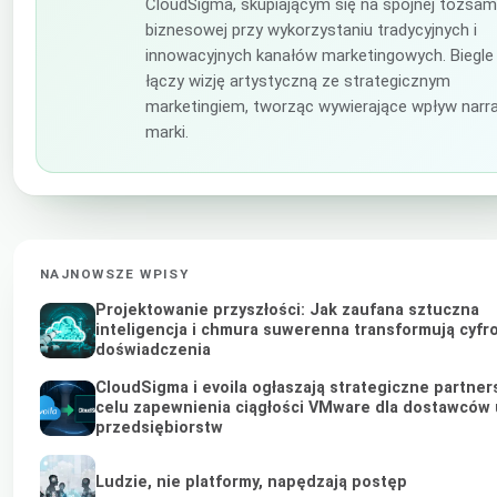
CloudSigma, skupiającym się na spójnej tożsam
biznesowej przy wykorzystaniu tradycyjnych i
innowacyjnych kanałów marketingowych. Biegle
łączy wizję artystyczną ze strategicznym
marketingiem, tworząc wywierające wpływ narra
marki.
NAJNOWSZE WPISY
Projektowanie przyszłości: Jak zaufana sztuczna
inteligencja i chmura suwerenna transformują cyfr
doświadczenia
CloudSigma i evoila ogłaszają strategiczne partne
celu zapewnienia ciągłości VMware dla dostawców 
przedsiębiorstw
Ludzie, nie platformy, napędzają postęp