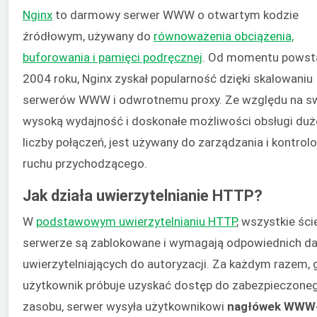
Nginx
to darmowy serwer WWW o otwartym kodzie
źródłowym, używany do
równoważenia obciążenia,
buforowania i pamięci podręcznej
. Od momentu powst
2004 roku, Nginx zyskał popularność dzięki skalowaniu
serwerów WWW i odwrotnemu proxy. Ze względu na s
wysoką wydajność i doskonałe możliwości obsługi duż
liczby połączeń, jest używany do zarządzania i kontrol
ruchu przychodzącego.
Jak działa uwierzytelnianie HTTP?
W
podstawowym uwierzytelnianiu HTTP
, wszystkie ści
serwerze są zablokowane i wymagają odpowiednich d
uwierzytelniających do autoryzacji. Za każdym razem, 
użytkownik próbuje uzyskać dostęp do zabezpieczone
zasobu, serwer wysyła użytkownikowi
nagłówek WWW