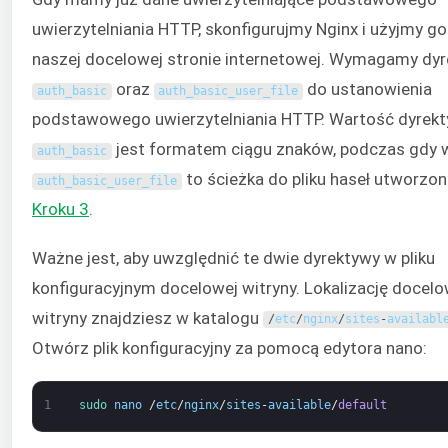
uwierzytelniania HTTP, skonfigurujmy Nginx i użyjmy go
naszej docelowej stronie internetowej. Wymagamy dy
oraz
do ustanowienia
auth_basic
auth_basic_user_file
podstawowego uwierzytelniania HTTP. Wartość dyrek
jest formatem ciągu znaków, podczas gdy 
auth_basic
to ścieżka do pliku haseł utworzo
auth_basic_user_file
Kroku 3
.
Ważne jest, aby uwzględnić te dwie dyrektywy w pliku
konfiguracyjnym docelowej witryny. Lokalizację docelo
witryny znajdziesz w katalogu
/
etc
/
nginx
/
sites
-
availabl
Otwórz plik konfiguracyjny za pomocą edytora nano:
1
sudo 
nano
/
etc
/
nginx
/
sites
-
available
/
default