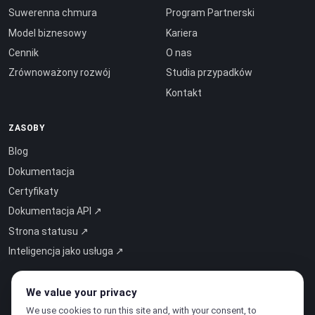
Suwerenna chmura
Program Partnerski
Model biznesowy
Kariera
Cennik
O nas
Zrównoważony rozwój
Studia przypadków
Kontakt
ZASOBY
Blog
Dokumentacja
Certyfikaty
Dokumentacja API ↗
Strona statusu ↗
Inteligencja jako usługa ↗
We value your privacy
We use cookies to run this site and, with your consent, to