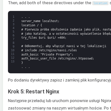
Then, add both of these directives under the
s
location
1
. . .
2
server_name localhost;
3
location / {
4
# Pierwsza próba obsłużenia żądania jako plik, nast
5
# jako katalog, a w ostateczności wyświetlenie błęd
6
try_files $uri $uri/ =404;
7
8
# Odkomentuj, aby włączyć naxsi w tej lokalizacji
9
# include /etc/nginx/naxsi.rules
10
11
auth_basic "Private Property";
12
auth_basic_user_file /etc/nginx/.htpasswd;
13
}
. . .
Po dodaniu dyrektywy zapisz i zamknij plik konfiguracyj
Krok 5: Restart Nginx
Następnie przeładuj lub uruchom ponownie usługi Nginx
zastosować zmiany na naszym wirtualnym hoście. Po