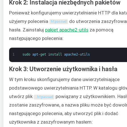
Krok 2: Instalacja niezbędnych pakietów
Ponieważ konfigurujemy uwierzytelnianie HTTP dla kat
użyjemy polecenia
do utworzenia zaszyfrow
htpasswd
hasła. Zainstaluj
pakiet apache2-utils
za pomocą
następującego polecenia:
1
sudo 
apt
-
get 
install 
apache2
-
utils
Krok 3: Utworzenie użytkownika i hasła
W tym kroku skonfigurujemy dane uwierzytelniające
podstawowego uwierzytelniania HTTP. W katalogu gł
utwórz plik
powiązany z użytkownikiem. Has
.
htpasswd
zostanie zaszyfrowane, a nazwa pliku może być dowoln
następującego polecenia, aby utworzyć plik i dodać
użytkownika z zaszyfrowanym hasłem: