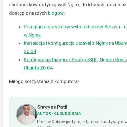
samouczków dotyczących Nginx, do których można uz
dostęp z naszych
blogów
:
Przegląd algorytmów wyboru bloków Server i Lo
w Nginx
Instalacja i konfiguracja Laravel z Nginx na Ubun
20.04
Konfiguracja Django z PostgreSQL, Nginx i Guni
Ubuntu 20.04
Miłego korzystania z komputera!
Shreyas Patil
AUTOR
· CLOUDSIGMA
Preslav Dobrev jest projektantem kreatywnym 