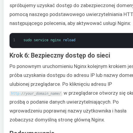
spróbujemy uzyskać dostęp do zabezpieczonej domen
pomocą naszego podstawowego uwierzytelniania HTTP
następującego polecenia, aby aktywować usługi Nginx:
1
sudo 
service 
nginx 
reload
Krok 6: Bezpieczny dostęp do sieci
Po ponownym uruchomieniu Nginx kolejnym krokiem je
próba uzyskania dostępu do adresu IP lub nazwy dome
ulubionej przeglądarce. Po kliknięciu adresu IP
w przeglądarce otworzy się ok
http
:
//your_domain_name/
prośbą o podanie danych uwierzytelniających. Po
wprowadzeniu poprawnej nazwy użytkownika i hasła
zobaczysz domyślną stronę główną Nginx.