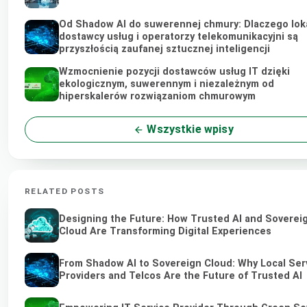
Od Shadow AI do suwerennej chmury: Dlaczego lok
dostawcy usług i operatorzy telekomunikacyjni są
przyszłością zaufanej sztucznej inteligencji
Wzmocnienie pozycji dostawców usług IT dzięki
ekologicznym, suwerennym i niezależnym od
hiperskalerów rozwiązaniom chmurowym
Wszystkie wpisy
RELATED POSTS
Designing the Future: How Trusted AI and Soverei
Cloud Are Transforming Digital Experiences
From Shadow AI to Sovereign Cloud: Why Local Ser
Providers and Telcos Are the Future of Trusted AI