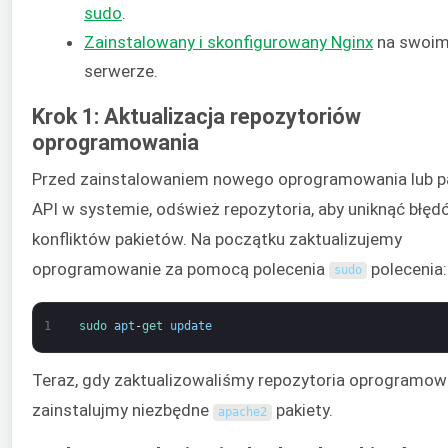
sudo
.
Zainstalowany i skonfigurowany Nginx
na swoi
serwerze.
Krok 1: Aktualizacja repozytoriów
oprogramowania
Przed zainstalowaniem nowego oprogramowania lub p
API w systemie, odśwież repozytoria, aby uniknąć błęd
konfliktów pakietów. Na początku zaktualizujemy
oprogramowanie za pomocą polecenia
polecenia:
sudo
1
sudo 
apt
-
get 
update
Teraz, gdy zaktualizowaliśmy repozytoria oprogramow
zainstalujmy niezbędne
pakiety.
apache2