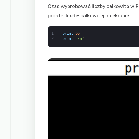
Czas wypróbować liczby całkowite w R
prostej liczby całkowitej na ekranie:
1
print
99
2
print
"\n"