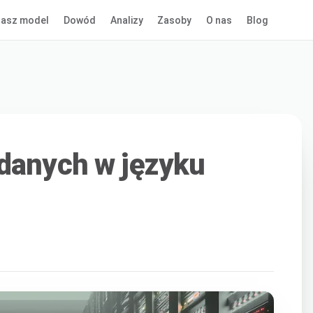
asz model
Dowód
Analizy
Zasoby
O nas
Blog
danych w języku