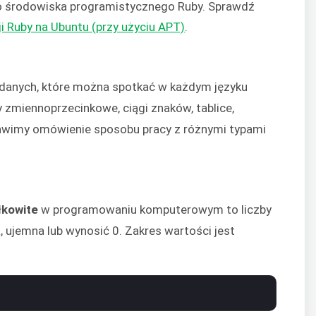
 środowiska programistycznego Ruby. Sprawdź
ji Ruby na Ubuntu (przy użyciu APT)
.
y danych, które można spotkać w każdym języku
y zmiennoprzecinkowe, ciągi znaków, tablice,
tawimy omówienie sposobu pracy z różnymi typami
łkowite
w programowaniu komputerowym to liczby
 ujemna lub wynosić 0. Zakres wartości jest