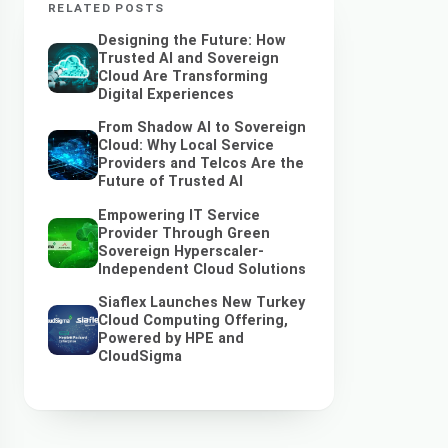
RELATED POSTS
Designing the Future: How
Trusted AI and Sovereign
Cloud Are Transforming
Digital Experiences
From Shadow AI to Sovereign
Cloud: Why Local Service
Providers and Telcos Are the
Future of Trusted AI
Empowering IT Service
Provider Through Green
Sovereign Hyperscaler-
Independent Cloud Solutions
Siaflex Launches New Turkey
Cloud Computing Offering,
Powered by HPE and
CloudSigma