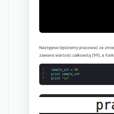
Następnie będziemy pracować ze zmie
zawiera wartość całkowitą (99), a fun
1
sample_int
=
99
2
print 
sample_int
3
print
"\n"