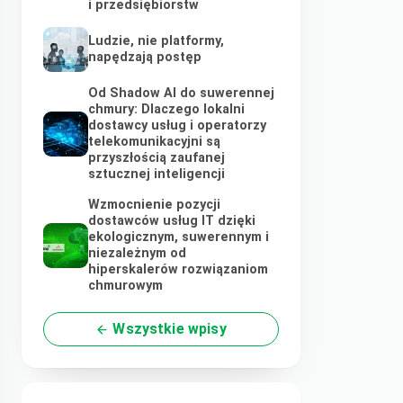
i przedsiębiorstw
Ludzie, nie platformy,
napędzają postęp
Od Shadow AI do suwerennej
chmury: Dlaczego lokalni
dostawcy usług i operatorzy
telekomunikacyjni są
przyszłością zaufanej
sztucznej inteligencji
Wzmocnienie pozycji
dostawców usług IT dzięki
ekologicznym, suwerennym i
niezależnym od
hiperskalerów rozwiązaniom
chmurowym
Wszystkie wpisy