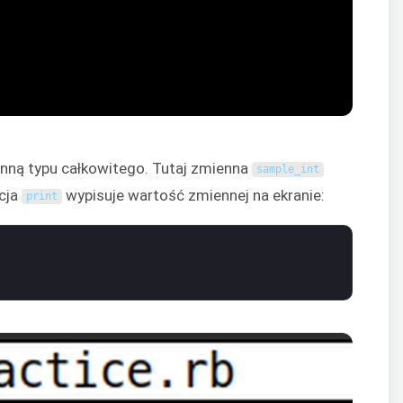
nną typu całkowitego. Tutaj zmienna
sample_int
kcja
wypisuje wartość zmiennej na ekranie:
print