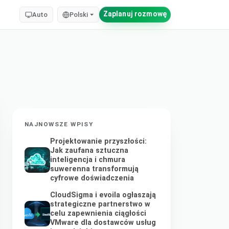
Zaplanuj rozmowę
Auto
Polski
NAJNOWSZE WPISY
Projektowanie przyszłości:
Jak zaufana sztuczna
inteligencja i chmura
suwerenna transformują
cyfrowe doświadczenia
CloudSigma i evoila ogłaszają
strategiczne partnerstwo w
celu zapewnienia ciągłości
VMware dla dostawców usług