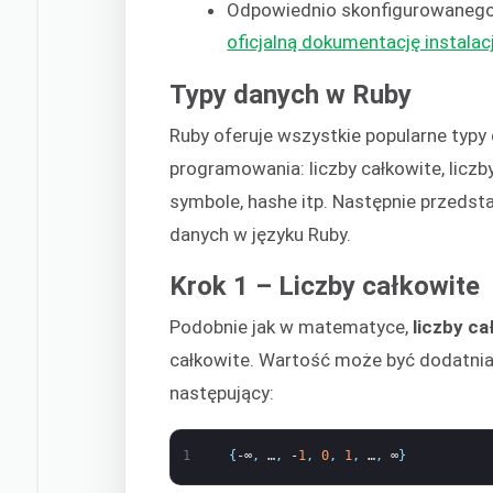
Odpowiednio skonfigurowanego
oficjalną dokumentację instalac
Typy danych w Ruby
Ruby oferuje wszystkie popularne typ
programowania: liczby całkowite, liczb
symbole, hashe itp. Następnie przeds
danych w języku Ruby.
Krok 1 – Liczby całkowite
Podobnie jak w matematyce,
liczby ca
całkowite. Wartość może być dodatnia,
następujący:
1
{
-∞
,
…
,
-
1
,
0
,
1
,
…
,
∞
}