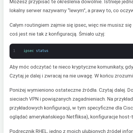
Możesz przypisać te określenia dowolnie. Istnieje je
lokalny serwer nazywamy “lewym”, a prawy to, co oczyw
Całym routingiem zajmie się ipsec, więc nie musisz się o
coś jest nie tak z konfiguracją. Śmiało użyj:
1
ipsec 
status
Aby móc odczytać te nieco kryptyczne komunikaty, gdy
Czytaj je dalej i zwracaj na nie uwagę. W końcu zrozumi
Poniżej wymieniono ostateczne źródła. Czytaj dalej. D
sieciach VPN i powiązanych zagadnieniach. Na przykła
przykładowych konfiguracji, w tym specyficzne dla Cisco
oglądać amerykańskiego Netfliksa), konfiguracje host-t
Podręcznik RHEL, jedno z moich ulubionych źródeł infor