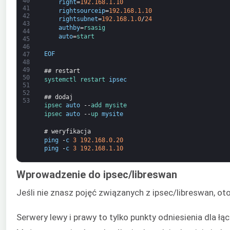
40
right
=
192.168.1.10
41
rightsourceip
=
192.168.1.10
42
rightsubnet
=
192.168.1.0
/
24
43
authby
=
rsasig
44
auto
=
start
45
46
EOF
47
48
49
## restart
50
systemctl 
restart 
ipsec
51
52
## dodaj
53
ipsec 
auto
--
add 
mysite
ipsec 
auto
--
up 
mysite
# weryfikacja
ping
-
c
3
192.168.0.20
ping
-
c
3
192.168.1.10
Wprowadzenie do ipsec/libreswan
Jeśli nie znasz pojęć związanych z ipsec/libreswan, ot
Serwery lewy i prawy to tylko punkty odniesienia dla ł