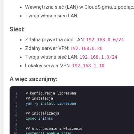
Wewnętrzna sieć (LAN) w CloudSigma; z podłącz
Twoja własna sieć LAN.
Sieci:
Zdalna prywatna sieć LAN:
192.168.0.0/24
Zdalny serwer VPN:
192.168.0.20
Twoja własna sieć LAN:
192.168.1.0/24
Lokalny serwer VPN:
192.168.1.10
A więc zacznijmy:
1
# konfiguracja libreswan
2
## instalacja
3
yum
-
y
install 
libreswan
4
5
## inicjalizacja
6
ipsec 
initnss
7
8
## uruchomienie i włączenie
9
systemctl 
enable 
ipsec
10