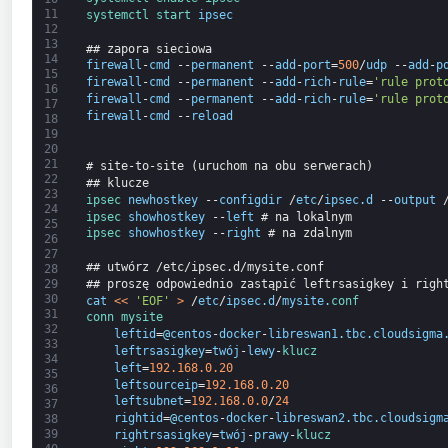
11
systemctl 
start 
ipsec
12
13
## zapora sieciowa
14
firewall
-
cmd
--
permanent
--
add
-
port
=
500
/
udp
--
add
-
p
15
firewall
-
cmd
--
permanent
--
add
-
rich
-
rule
=
'rule prot
16
firewall
-
cmd
--
permanent
--
add
-
rich
-
rule
=
'rule prot
17
firewall
-
cmd
--
reload
18
19
20
21
# site-to-site (uruchom na obu serwerach)
22
## klucze
23
ipsec 
newhostkey
--
configdir
/
etc
/
ipsec
.
d
--
output
24
ipsec 
showhostkey
--
left
# na lokalnym
25
ipsec 
showhostkey
--
right
# na zdalnym
26
27
## utwórz /etc/ipsec.d/mysite.conf
28
## proszę odpowiednio zastąpić leftrsasigkey i righ
29
30
cat
<
<
'EOF'
>
/
etc
/
ipsec
.
d
/
mysite
.
conf
31
conn 
mysite
32
leftid
=
@
centos
-
docker
-
libreswan1
.
tbc
.
cloudsigma
33
leftrsasigkey
=
twój
-
lewy
-
klucz
34
left
=
192.168.0.20
35
leftsourceip
=
192.168.0.20
36
leftsubnet
=
192.168.0.0
/
24
37
rightid
=
@
centos
-
docker
-
libreswan2
.
tbc
.
cloudsigm
38
39
rightrsasigkey
=
twój
-
prawy
-
klucz