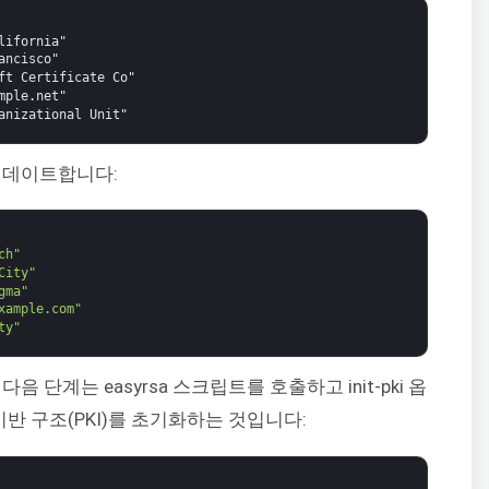
lifornia"
ancisco"
ft Certificate Co"
mple.net"
anizational Unit"
업데이트합니다:
ch"
City"
gma"
xample.com"
ty"
 단계는 easyrsa 스크립트를 호출하고 init-pki 옵
기반 구조(PKI)를 초기화하는 것입니다: