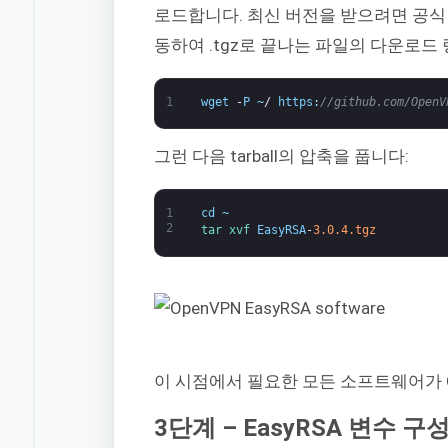
로드합니다. 최신 버전을 받으려면 공
동하여 .tgz로 끝나는 파일의 다운로드
1
wget
-
P
~
/
https
:
//github.com/OpenV
그런 다음 tarball의 압축을 풉니다:
1
cd
~
2
tar 
xvf 
EasyRSA
-
3.0.4.tgz
이 시점에서 필요한 모든 소프트웨어가 
3단계 – EasyRSA 변수 구