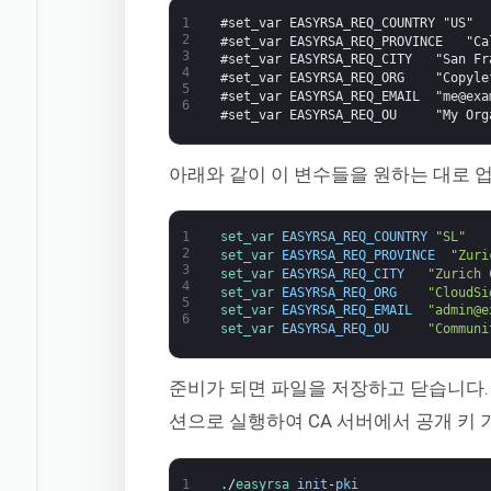
1
#set_var EASYRSA_REQ_COUNTRY "US"
2
#set_var EASYRSA_REQ_PROVINCE   "Ca
3
#set_var EASYRSA_REQ_CITY   "San Fr
4
#set_var EASYRSA_REQ_ORG    "Copyle
5
#set_var EASYRSA_REQ_EMAIL  "me@exa
6
#set_var EASYRSA_REQ_OU     "My Org
아래와 같이 이 변수들을 원하는 대로 
1
set_var 
EASYRSA_REQ_COUNTRY
"SL"
2
set_var 
EASYRSA_REQ_PROVINCE
"Zuri
3
set_var 
EASYRSA_REQ_CITY
"Zurich 
4
set_var 
EASYRSA_REQ_ORG
"CloudSi
5
set_var 
EASYRSA_REQ_EMAIL
"admin@e
6
set_var 
EASYRSA_REQ_OU
"Communi
준비가 되면 파일을 저장하고 닫습니다. 다음
션으로 실행하여 CA 서버에서 공개 키 
1
.
/
easyrsa 
init
-
pki