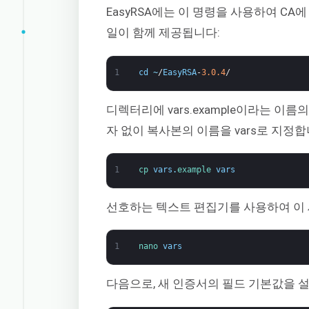
EasyRSA에는 이 명령을 사용하여 CA
일이 함께 제공됩니다:
1
cd
~
/
EasyRSA
-
3.0.4
/
디렉터리에 vars.example이라는 이
자 없이 복사본의 이름을 vars로 지정합
1
cp 
vars
.
example 
vars
선호하는 텍스트 편집기를 사용하여 이 
1
nano 
vars
다음으로, 새 인증서의 필드 기본값을 