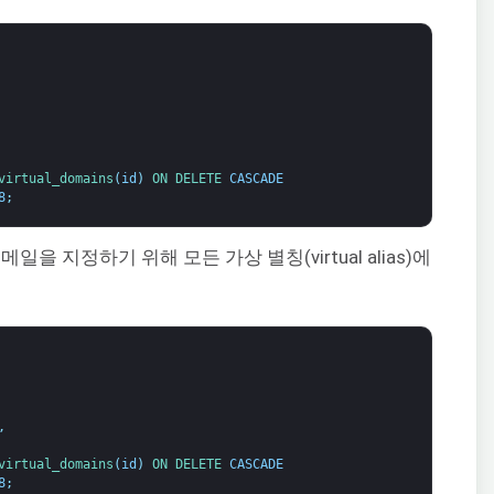
virtual_domains
(
id
)
ON 
DELETE 
CASCADE
8
;
을 지정하기 위해 모든 가상 별칭(virtual alias)에
,
virtual_domains
(
id
)
ON 
DELETE 
CASCADE
8
;