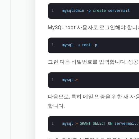
1
mysqladmin
-
p
create 
servermail
MySQL root 사용자로 로그인해야 합니
1
mysql
-
u
root
-
p
그런 다음 비밀번호를 입력합니다. 성공
1
mysql
>
다음으로, 특히 메일 인증을 위한 새 
합니다:
1
mysql
>
GRANT 
SELECT 
ON 
servermail
.