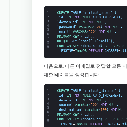
1
CREATE 
TABLE
`
virtual_users
`
(
2
`
id
`
INT
NOT
NULL
AUTO_INCREMENT
,
3
`
domain_id
`
INT
NOT
NULL
,
4
`
password
`
VARCHAR
(
106
)
NOT
NULL
,
5
`
email
`
VARCHAR
(
120
)
NOT
NULL
,
6
PRIMARY 
KEY
(
`
id
`
)
,
7
UNIQUE 
KEY
`
email
`
(
`
email
`
)
,
8
FOREIGN 
KEY
(
domain_id
)
REFERENCES 
9
)
ENGINE
=
InnoDB 
DEFAULT
CHARSET
=
utf
다음으로, 다른 이메일로 전달할 모든 이메일
대한 테이블을 생성합니다:
1
CREATE 
TABLE
`
virtual_aliases
`
(
2
`
id
`
INT
NOT
NULL
AUTO_INCREMENT
,
3
`
domain_id
`
INT
NOT
NULL
,
4
`
source
`
varchar
(
100
)
NOT
NULL
,
5
`
destination
`
varchar
(
100
)
NOT
NULL
6
PRIMARY 
KEY
(
`
id
`
)
,
7
FOREIGN 
KEY
(
domain_id
)
REFERENCES 
8
)
ENGINE
=
InnoDB 
DEFAULT
CHARSET
=
utf