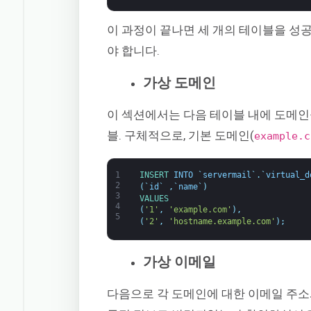
이 과정이 끝나면 세 개의 테이블을 성
야 합니다.
가상 도메인
이 섹션에서는 다음 테이블 내에 도메인
블. 구체적으로, 기본 도메인(
example.c
1
INSERT 
INTO
`
servermail
`
.
`
virtual_d
2
(
`
id
`
,
`
name
`
)
3
VALUES
4
(
'1'
,
'example.com'
)
,
5
(
'2'
,
'hostname.example.com'
)
;
가상 이메일
다음으로 각 도메인에 대한 이메일 주소