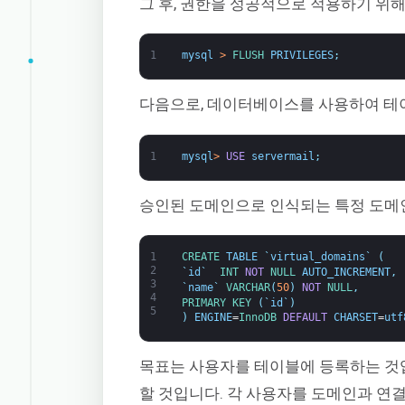
그 후, 권한을 성공적으로 적용하기 위해
1
mysql
>
FLUSH 
PRIVILEGES
;
다음으로, 데이터베이스를 사용하여 테
1
mysql
>
USE
servermail
;
승인된 도메인으로 인식되는 특정 도메
1
CREATE 
TABLE
`
virtual_domains
`
(
2
`
id
`
INT
NOT
NULL
AUTO_INCREMENT
,
3
`
name
`
VARCHAR
(
50
)
NOT
NULL
,
4
PRIMARY 
KEY
(
`
id
`
)
5
)
ENGINE
=
InnoDB 
DEFAULT
CHARSET
=
utf
목표는 사용자를 테이블에 등록하는 것
할 것입니다. 각 사용자를 도메인과 연