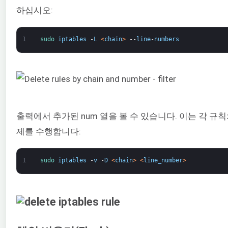
하십시오:
1
sudo 
iptables
-
L
<
chain
>
--
line
-
numbers
출력에서 추가된 num 열을 볼 수 있습니다. 이는 각 규
제를 수행합니다:
1
sudo 
iptables
-
v
-
D
<
chain
>
<
line_number
>