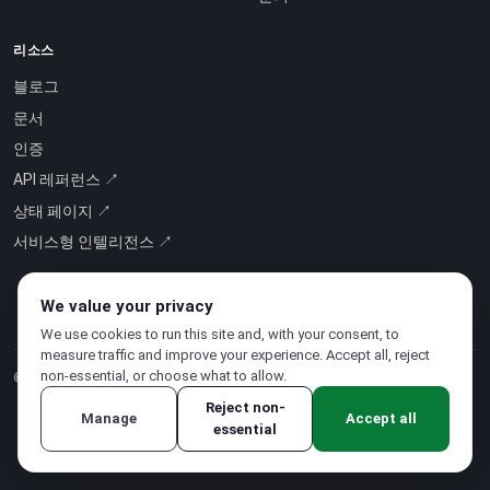
리소스
블로그
문서
인증
API 레퍼런스 ↗
상태 페이지 ↗
서비스형 인텔리전스 ↗
We value your privacy
We use cookies to run this site and, with your consent, to
measure traffic and improve your experience. Accept all, reject
non-essential, or choose what to allow.
© 2026 CloudSigma Holding AG.
모든 권리 보유
.
Reject non-
Manage
Accept all
essential
개인정보처리방침
·
서비스 약관