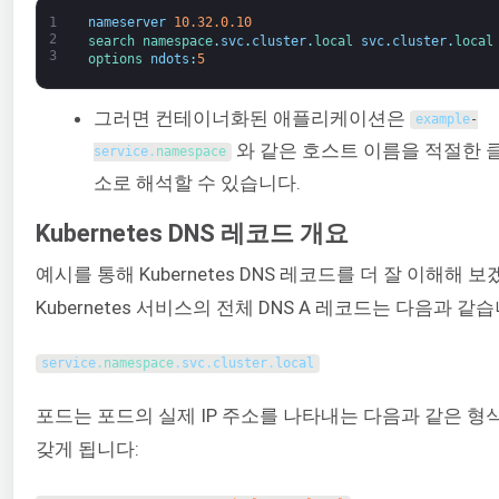
1
nameserver
10.32.0.10
2
search 
namespace
.
svc
.
cluster
.
local 
svc
.
cluster
.
local
3
options 
ndots
:
5
그러면 컨테이너화된 애플리케이션은
example
-
와 같은 호스트 이름을 적절한 클
service
.
namespace
소로 해석할 수 있습니다.
Kubernetes DNS 레코드 개요
예시를 통해 Kubernetes DNS 레코드를 더 잘 이해해 
Kubernetes 서비스의 전체 DNS A 레코드는 다음과 같습
service
.
namespace
.
svc
.
cluster
.
local
포드는 포드의 실제 IP 주소를 나타내는 다음과 같은 
갖게 됩니다: