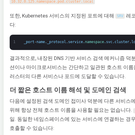
10.32.0.125.namespace.pod.cluster.local
또한, Kubernetes 서비스의 지정된 포트에 대해
레코
SRV
다:
1
_port
-
name
.
_protocol
.
service
.
namespace
.
svc
.
cluster
.
l
결과적으로, 내장된 DNS 기반 서비스 검색 메커니즘 
션이나 마이크로서비스는 간단하고 일관된 호스트 이름
러스터의 다른 서비스나 포드에 도달할 수 있습니다.
더 짧은 호스트 이름 해석 및 도메인 검색
다음에 설정된 검색 도메인 접미사 덕분에 다른 서비스
위해 항상 전체 호스트 이름을 사용할 필요는 없습니다.
일. 동일한 네임스페이스에 있는 서비스에 연결하는 경우
호출할 수 있습니다: