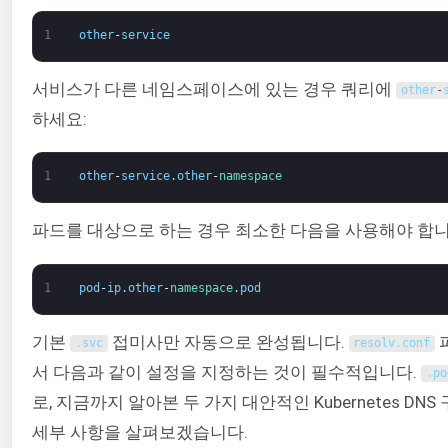
1
other
-
service
서비스가 다른 네임스페이스에 있는 경우 쿼리에
other
-
하세요:
1
other
-
service
.
other
-
namespace
파드를 대상으로 하는 경우 최소한 다음을 사용해야 합니
1
pod
-
ip
.
other
-
namespace
.
pod
기본
접미사만 자동으로 완성됩니다.
.
svc
resolv
.
conf
서 다음과 같이 설정을 지정하는 것이 필수적입니다.
.
po
로, 지금까지 알아본 두 가지 대안적인 Kubernetes DN
세부 사항을 살펴보겠습니다.