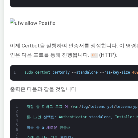
이제 Certbot을 실행하여 인증서를 생성합니다. 이 명령은
인은 다음 포트를 통해 진행됩니다.
(HTTP):
80
1
sudo 
certbot 
certonly
--
standalone
--
rsa
-
key
-
size
40
출력은 다음과 같을 것입니다:
1
저장 중 
디버그 
로그 
에
/
var
/
log
/
letsencrypt
/
letsencryp
2
3
플러그인 
선택됨
:
Authenticator 
standalone
,
Installer 
4
5
획득 중
a
새로운
인증서
6
7
수행 중 
the 
다음 
챌린지
: