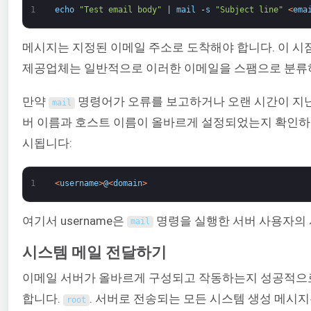
1
echo
"Test email body"
|
mail
-
s
"Subject line"
<
ema
메시지는 지정된 이메일 주소로 도착해야 합니다. 이 
제공업체는 일반적으로 이러한 이메일을 스팸으로 분류하
만약
명령어가 오류를 보고하거나 오랜 시간이 지난 후
mail
버 이름과 호스트 이름이 올바르게 설정되었는지 확인하
시됩니다:
1
<
username
>
@
<
domain
>
여기서 username은
명령을 실행한 서버 사용자의 
mail
시스템 메일 전달하기
이메일 서버가 올바르게 구성되고 작동하는지 성공적으
합니다.
. 서버로 전송되는 모든 시스템 생성 메시지
root