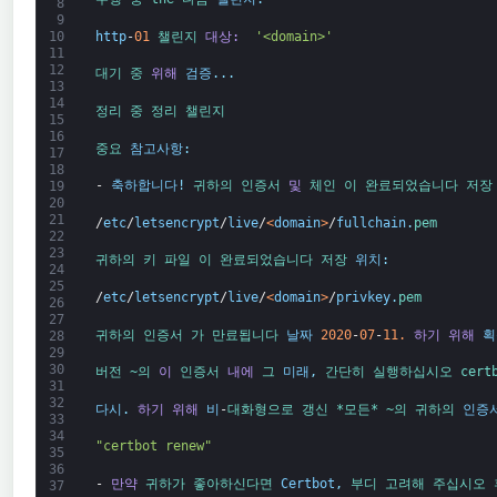
8
9
http
-
01
챌린지 
대상: 
'<domain>'
10
11
12
대기 중 
위해
검증
.
.
.
13
14
정리 중 
정리 
챌린지
15
16
중요 
참고사항
:
17
18
-
축하합니다
!
귀하의 
인증서 
및
체인 
이 
완료되었습니다 
저장
19
20
21
/
etc
/
letsencrypt
/
live
/
<
domain
>
/
fullchain
.
pem
22
23
귀하의 
키 
파일 
이 
완료되었습니다 
저장 
위치
:
24
25
/
etc
/
letsencrypt
/
live
/
<
domain
>
/
privkey
.
pem
26
27
귀하의 
인증서 
가 
만료됩니다 
날짜
2020
-
07
-
11.
하기 위해
획
28
29
30
버전 
~의 
이
인증서 
내에
그 
미래
,
간단히 
실행하십시오 
cert
31
32
다시
.
하기 위해
비
-
대화형으로 
갱신 *
모든*
~의 
귀하의 
인증
33
34
"certbot renew"
35
36
-
만약
귀하가 
좋아하신다면 
Certbot
,
부디 
고려해 주십시오 
37