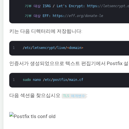
기부 
대상
ISRG
/
Let
'
s
Encrypt
:
https
:
//letsencrypt.
기부 
대상
EFF
:
https
:
//eff.org/donate-le
키는 다음 디렉터리에 저장됩니다:
1
/
etc
/
letsencrypt
/
live
/
<
domain
>
인증서가 생성되었으므로 텍스트 편집기에서 Postfix 설
1
sudo 
nano
/
etc
/
postfix
/
main
.
cf
다음 섹션을 찾으십시오
:
TLS 
매개변수