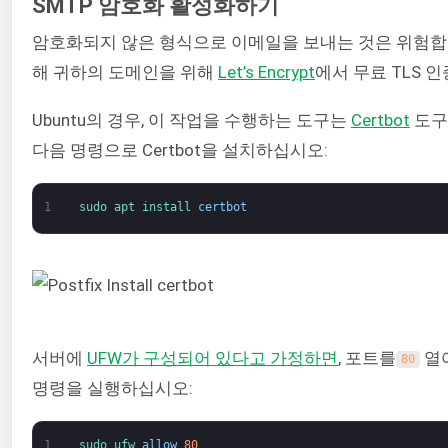
SMTP 암호화 활성화하기
암호화되지 않은 형식으로 이메일을 보내는 것은 위험합니
해 귀하의 도메인을 위해
Let’s Encrypt
에서 무료 TLS 
Ubuntu의 경우, 이 작업을 수행하는 도구는
Certbot
도구
다음 명령으로 Certbot을 설치하십시오:
1
sudo 
apt 
install 
certbot
서버에
UFW가 구성되어 있다고 가정하면
, 포트를
열어
80
명령을 실행하십시오:
1
sudo 
ufw 
allow
80