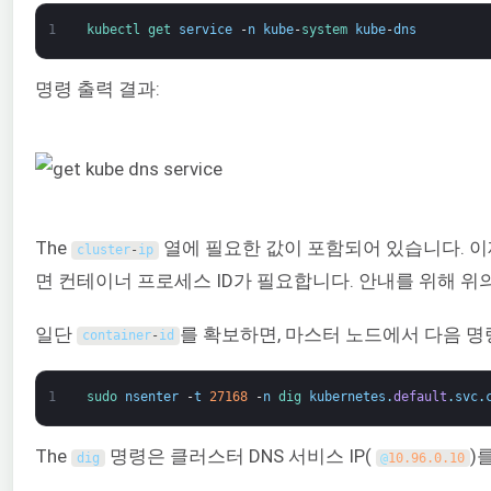
1
kubectl 
get 
service
-
n
kube
-
system 
kube
-
dns
명령 출력 결과:
The
열에 필요한 값이 포함되어 있습니다. 
cluster
-
ip
면 컨테이너 프로세스 ID가 필요합니다. 안내를 위해 위
일단
를 확보하면, 마스터 노드에서 다음 명
container
-
id
1
sudo 
nsenter
-
t
27168
-
n
dig 
kubernetes
.
default
.
svc
.
The
명령은 클러스터 DNS 서비스 IP(
)
dig
@
10.96.0.10