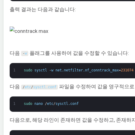
출력 결과는 다음과 같습니다:
다음
플래그를 사용하여 값을 수정할 수 있습니다:
-
w
1
sudo 
sysctl
-
w
net
.
netfilter
.
nf_conntrack_max
=
231074
다음
파일을 수정하여 값을 영구적으로 적
/
etc
/
sysctl
.
conf
1
sudo 
nano
/
etc
/
sysctl
.
conf
다음으로, 해당 라인이 존재하면 값을 수정하고, 존재하지