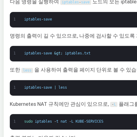
다음 명령을 실행하여
노드의 모든 iptab
iptables
-
save
1
iptables
-
save
명령의 출력이 길 수 있으므로, 나중에 검사할 수 있도록
1
iptables
-
save
&gt;
iptables
.
txt
또한
을 사용하여 출력을 페이지 단위로 볼 수 있습
less
1
iptables
-
save
|
less
Kubernetes NAT 규칙에만 관심이 있으므로,
플래그를
-
L
1
sudo 
iptables
-
t
nat
-
L
KUBE
-
SERVICES