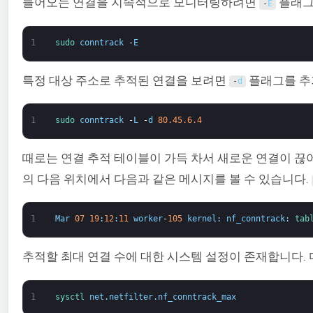
들어오는 연결을 지속적으로 모니터링하려면
플래그
-
E
1
sudo 
conntrack
-
E
특정 대상 주소로 추적된 연결을 보려면
플래그를 추
-
d
1
sudo 
conntrack
-
L
-
d
80.45.6.4
때로는 연결 추적 테이블이 가득 차서 새로운 연결이 끊
의 다음 위치에서 다음과 같은 메시지를 볼 수 있습니다.
1
Mar
07
19
:
12
:
11
worker
-
105
kernel
:
nf_conntrack
:
tab
추적할 최대 연결 수에 대한 시스템 설정이 존재합니다.
1
sysctl 
net
.
netfilter
.
nf_conntrack_max