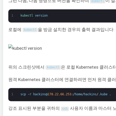
그런 다음, 다음 명령으로 버전을 확인하여
이 
kubectl
1
kubectl 
version
로컬에
을 방금 설치한 경우의 출력 결과입니다:
kubectl
위의 스크린샷에서
은 로컬 Kubernetes 클
kubectl
원격 Kubernetes 클러스터에 연결하려면 먼저 원격 
1
scp
-
r
hackins
@
178.22.66.253
:
/
home
/
hackins
/
.
kube
.
강조 표시된 부분을 귀하의
사용자 이름과 마스터 노
ssh