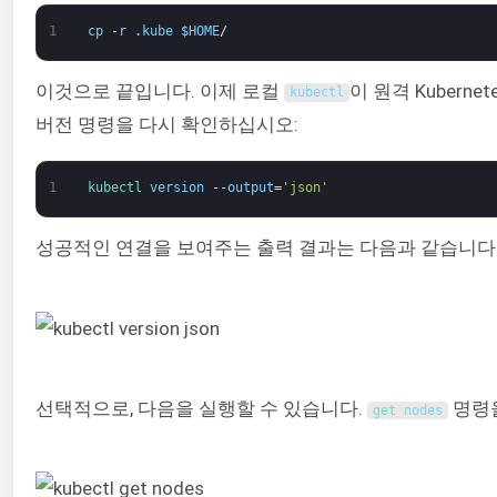
1
cp
-
r
.
kube
$
HOME
/
이것으로 끝입니다. 이제 로컬
이 원격 Kuber
kubectl
버전 명령을 다시 확인하십시오:
1
kubectl 
version
--
output
=
'json'
성공적인 연결을 보여주는 출력 결과는 다음과 같습니다
선택적으로, 다음을 실행할 수 있습니다.
명령을
get 
nodes