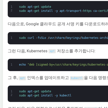
1
sudo 
apt
-
get 
update
2
sudo 
apt
-
get 
install
-
y
apt
-
transport
-
https 
ca
-
certi
다음으로, Google 클라우드 공개 서명 키를 다운로드하
1
sudo 
curl
-
fsSLo
/
usr
/
share
/
keyrings
/
kubernetes
-
arch
그런 다음, Kubernetes
저장소를 추가합니다:
apt
1
echo
"deb [signed-by=/usr/share/keyrings/kubernetes-
그 후,
인덱스를 업데이트하고
을 다음 명령
apt
kubectl
1
sudo 
apt
-
get 
update
2
sudo 
apt
-
get 
install
-
y
kubectl