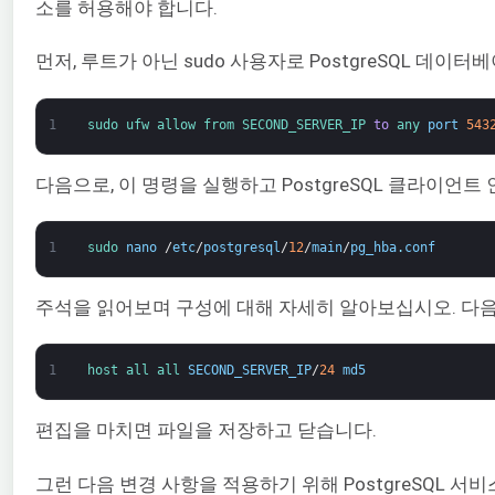
소를 허용해야 합니다.
먼저, 루트가 아닌 sudo 사용자로 PostgreSQL 데
1
sudo 
ufw 
allow 
from 
SECOND_SERVER_IP 
to
any 
port
543
다음으로, 이 명령을 실행하고 PostgreSQL 클라이언트
1
sudo 
nano
/
etc
/
postgresql
/
12
/
main
/
pg_hba
.
conf
주석을 읽어보며 구성에 대해 자세히 알아보십시오. 다음으로
1
host 
all 
all 
SECOND_SERVER_IP
/
24
md5
편집을 마치면 파일을 저장하고 닫습니다.
그런 다음 변경 사항을 적용하기 위해 PostgreSQL 서