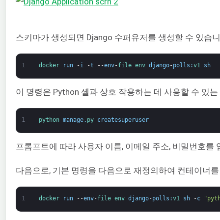
스키마가 생성되면 Django 수퍼유저를 생성할 수 있습
1
docker 
run
-
i
-
t
--
env
-
file 
env 
django
-
polls
:
v1 
sh
이 명령은 Python 셸과 상호 작용하는 데 사용할 수
1
python 
manage
.
py 
createsuperuser
프롬프트에 따라 사용자 이름, 이메일 주소, 비밀번호를
다음으로, 기본 명령을 다음으로 재정의하여 컨테이너를
1
docker 
run
--
env
-
file 
env 
django
-
polls
:
v1 
sh
-
c
"pyt