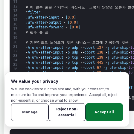
11
12
# 이 필수 줄을 삭제하지 마십시오. 그렇지 않으면 오류가 발
13
*
filter
14
:
ufw
-
after
-
input
-
[
0
:
0
]
15
:
ufw
-
after
-
output
-
[
0
:
0
]
16
:
ufw
-
after
-
forward
-
[
0
:
0
]
17
# 필수 줄 끝
18
19
20
# 기본적으로 노이즈가 많은 서비스는 로그에 기록하지 않음
21
-
A
ufw
-
after
-
input
-
p
udp
--
dport
137
-
j
ufw
-
skip
-
t
22
-
A
ufw
-
after
-
input
-
p
udp
--
dport
138
-
j
ufw
-
skip
-
t
23
-
A
ufw
-
after
-
input
-
p
tcp
--
dport
139
-
j
ufw
-
skip
-
t
24
-
A
ufw
-
after
-
input
-
p
tcp
--
dport
445
-
j
ufw
-
skip
-
t
25
-
A
ufw
-
after
-
input
-
p
udp
--
dport
67
-
j
ufw
-
skip
-
to
26
-
A
ufw
-
after
-
input
-
p
udp
--
dport
68
-
j
ufw
-
skip
-
to
27
28
We value your privacy
# 노이즈가 많은 브로드캐스트는 로그에 기록하지 않음
29
30
-
A
ufw
-
after
-
input
-
m
addrtype
--
dst
-
type 
BROADCAST
We use cookies to run this site and, with your consent, to
measure traffic and improve your experience. Accept all, reject
# 'COMMIT' 줄을 삭제하지 마십시오. 그렇지 않으면 이 규
non-essential, or choose what to allow.
COMMIT
Reject non-
Manage
Accept all
essential
파일 하단에 다음 UFW 구성 줄 블록을 추가합니다: