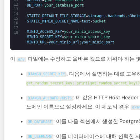
DB_HOST
=
your_database_host
12
DB_PORT
=
your_database_port
13
14
STATIC_DEFAULT_FILE_STORAGE
=
storages
.
backends
.
s3bot
15
STATIC_MINIO_BUCKET_NAME
=
test
-
bucket
16
17
MINIO_ACCESS_KEY
=
your_minio_access_key
18
MINIO_SECRET_KEY
=
your_minio_secret_key
MINIO_URL
=
your_minio_url
:
your_minio_port
이
파일에는 수정하고 올바른 값으로 채워야 하는 몇
env
: 다음에서 설명하는 대로 고유
DJANGO_SECRET_KEY
get_random_secret_key; print(get_random_secret_key()
: 이 값은 HTTP Host 
DJANGO_ALLOWED_HOSTS
도메인 이름으로 설정하세요. 이 데모의 경우
exa
: 이를 다음 섹션에서 생성한 Post
DB_DATABASE
: 이를 데이터베이스에 대해 선택한 
DB_USERNAME