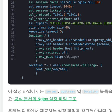
ssl_session_cache 
shared
:
le_nginx_SSL
:
10m
;
28
ssl_session_timeout
1440m
;
29
30
ssl_session_tickets 
off
;
31
ssl_protocols 
TLSv1
.
2
TLSv1
.
3
;
32
ssl_prefer_server_ciphers 
off
;
33
ssl_ciphers
"ECDHE-ECDSA-AES128-GCM-SHA256:ECDH
34
client_max_body_size
4G
;
35
keepalive_timeout
5
;
36
location
/
{
37
proxy_set_header
X
-
Forwarded
-
For
$
proxy_add
38
39
proxy_set_header
X
-
Forwarded
-
Proto
$
scheme
;
40
proxy_set_header 
Host
$
http_host
;
41
proxy_redirect 
off
;
42
proxy_pass 
http
:
//django;
43
}
location
^
~
/
.
well
-
known
/
acme
-
challenge
/
{
root
/
var
/
www
/
html
;
}
}
이 설정 파일에서는
,
및
블록을 
server
upstream
location
요:
공식 문서의 Nginx 설정 파일 구조
.
우리는 다음에서 제공하는 설정 파일을 참고했습니다: Doc