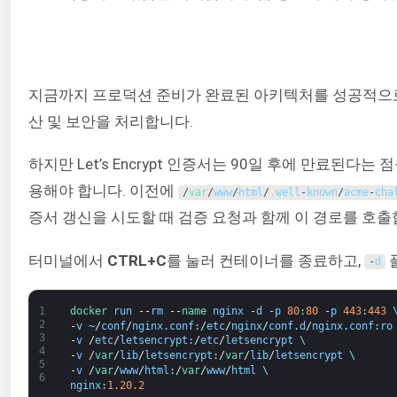
지금까지 프로덕션 준비가 완료된 아키텍처를 성공적으로
산 및 보안을 처리합니다.
하지만 Let’s Encrypt 인증서는 90일 후에 만료된다
용해야 합니다. 이전에
/
var
/
www
/
html
/
.
well
-
known
/
acme
-
cha
증서 갱신을 시도할 때 검증 요청과 함께 이 경로를 호출합
터미널에서
CTRL+C
를 눌러 컨테이너를 종료하고,
플
-
d
1
docker 
run
--
rm
--
name 
nginx
-
d
-
p
80
:
80
-
p
443
:
443
2
-
v
~
/
conf
/
nginx
.
conf
:
/
etc
/
nginx
/
conf
.
d
/
nginx
.
conf
:
ro
3
-
v
/
etc
/
letsencrypt
:
/
etc
/
letsencrypt
\
4
-
v
/
var
/
lib
/
letsencrypt
:
/
var
/
lib
/
letsencrypt
\
5
-
v
/
var
/
www
/
html
:
/
var
/
www
/
html
\
6
nginx
:
1.20.2