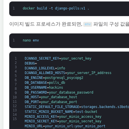
1
docker 
build
-
t
django
-
polls
:
v1
.
이미지 빌드 프로세스가 완료되면,
파일의 구성 값
env
1
nano 
env
1
DJANGO_SECRET_KEY
=
your_secret_key
2
DEBUG
=
3
DJANGO_LOGLEVEL
=
info
4
DJANGO_ALLOWED_HOSTS
=
your_server_IP_address
5
DB_ENGINE
=
postgresql_psycopg2
6
DB_DATABASE
=
polls_db
7
DB_USERNAME
=
hackins
8
DB_PASSWORD
=
your_database_password
9
DB_HOST
=
your_database_host
10
11
DB_PORT
=
your_database_port
12
STATIC_DEFAULT_FILE_STORAGE
=
storages
.
backends
.
s3bot
13
STATIC_MINIO_BUCKET_NAME
=
test
-
bucket
14
MINIO_ACCESS_KEY
=
your_minio_access_key
15
MINIO_SECRET_KEY
=
your_minio_secret_key
MINIO_URL
=
your_minio_url
:
your_minio_port