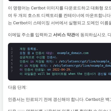
이 명령어는 Certbot 이미지를 다운로드하고 대화형 모
여 두 개의 호스트 디렉토리를 컨테이너에 마운트합니다
는 Certbot이 스테이징 서버에서 실행되고 도메인 이름
이메일 주소를 입력하고
서비스 약관
에 동의하십시오. 
1
계정 
등록됨
.
2
요청 중
a
인증서 
대상: 
example_domain
.
com
3
성공적으로 
수신함 
인증서
.
4
인증서 
is
저장됨 
위치: 
:
/
etc
/
letsencrypt
/
live
/
example_
5
키 
is
저장됨 
위치: 
:
/
etc
/
letsencrypt
/
live
/
example_dom
6
이
인증서 
만료일: 
on
2022
-
04
-
29.
7
이 
파일들은 
will 
be 
업데이트됨 
when 
the 
인증서가 
갱신될 
다음 단계:
인증서는 만료되기 전에 갱신해야 합니다. Certbot은