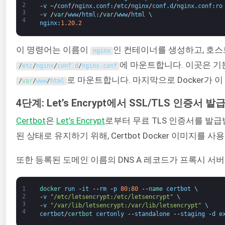
2
-
v
~
/
conf
/
nginx
.
conf
:
/
etc
/
nginx
/
conf
.
d
/
nginx
.
conf
:
ro
3
-
v
/
var
/
www
/
html
:
/
var
/
www
/
html
\
4
nginx
:
1.20.2
이 명령어는 이름이
인 컨테이너를 생성하고, 호스
nginx
에 마운트합니다. 이곳은 기본
/
etc
/
nginx
/
conf
.
d
/
nginx
.
conf
로 마운트합니다. 마지막으로 Docker가 
/
var
/
www
/
html
4단계: Let’s Encrypt에서 SSL/TLS 인증서 발
Certbot
은
Let’s Encrypt
로부터 무료 TLS 인증서를 발
된 상태로 유지하기 위해, Certbot Docker 이미지를
또한 등록된 도메인 이름의 DNS A 레코드가 프록시 서버의 
1
docker 
run
-
it
--
rm
-
p
80
:
80
--
name 
certbot
\
2
-
v
"/etc/letsencrypt:/etc/letsencrypt"
\
3
-
v
"/var/lib/letsencrypt:/var/lib/letsencrypt"
\
4
certbot
/
certbot 
certonly
--
standalone
--
staging
-
d
e