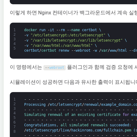
이렇게 하면 Nginx 컨테이너가 백그라운드에서 계속 
1
docker 
run
-
it
--
rm
--
name 
certbot
\
2
-
v
"/etc/letsencrypt:/etc/letsencrypt"
\
3
-
v
"/var/lib/letsencrypt:/var/lib/letsencrypt"
\
4
-
v
"/var/www/html:/var/www/html"
\
5
certbot
/
certbot 
renew
--
webroot
-
w
/
var
/
www
/
html
--
d
이 명령에서는
플러그인과 함께 검증 요청에 
--
webroot
시뮬레이션이 성공하면 다음과 유사한 출력이 표시됩니
1
-
-
-
-
-
-
-
-
-
-
-
-
-
-
-
-
-
-
-
-
-
-
-
-
-
-
2
Processing
/
etc
/
letsencrypt
/
renewal
/
example_domain
.
c
3
-
-
-
-
-
-
-
-
-
-
-
-
-
-
-
-
-
-
-
-
-
-
-
-
-
-
4
Simulating 
renewal 
of 
an 
existing 
certificate 
for
ex
5
-
-
-
-
-
-
-
-
-
-
-
-
-
-
-
-
-
-
-
-
-
-
-
-
-
-
6
Congratulations
,
all 
simulated 
renewals 
succeeded
:
7
/
etc
/
letsencrypt
/
live
/
hackinroms
.
com
/
fullchain
.
pem
(
8
-
-
-
-
-
-
-
-
-
-
-
-
-
-
-
-
-
-
-
-
-
-
-
-
-
-