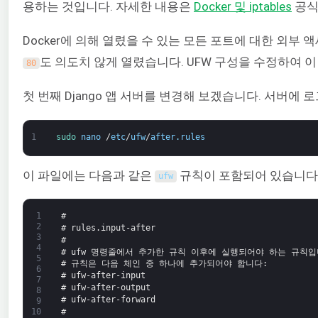
용하는 것입니다. 자세한 내용은
Docker 및 iptables
공식
Docker에 의해 열렸을 수 있는 모든 포트에 대한 외부
도 의도치 않게 열렸습니다. UFW 구성을 수정하여 
80
첫 번째 Django 앱 서버를 변경해 보겠습니다. 서버에
1
sudo 
nano
/
etc
/
ufw
/
after
.
rules
이 파일에는 다음과 같은
규칙이 포함되어 있습니다
ufw
1
#
2
# rules.input-after
3
#
4
# ufw 명령줄에서 추가한 규칙 이후에 실행되어야 하는 규칙입
5
# 규칙은 다음 체인 중 하나에 추가되어야 합니다:
6
# ufw-after-input
7
# ufw-after-output
8
# ufw-after-forward
9
#
10