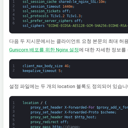
1
ssl_session_cache 
shared
:
le_nginx_SSL
:
10m
;
2
ssl_session_timeout
1440m
;
3
ssl_session_tickets 
off
;
4
ssl_protocols 
TLSv1
.
2
TLSv1
.
3
;
5
ssl_prefer_server_ciphers 
off
;
6
ssl_ciphers
"ECDHE-ECDSA-AES128-GCM-SHA256:ECDHE-RSA
다음 두 지시문에서는 클라이언트 요청 본문의 최대 허
Gunicorn 배포를 위한 Nginx 설정
에 대한 자세한 정보를
1
client_max_body_size
4G
;
2
keepalive_timeout
5
;
설정 파일에는 두 개의 location 블록도 정의되어 있
1
location
/
{
2
proxy_set_header
X
-
Forwarded
-
For
$
proxy_add_x_fo
3
proxy_set_header
X
-
Forwarded
-
Proto
$
scheme
;
4
proxy_set_header 
Host
$
http_host
;
5
proxy_redirect 
off
;
6
proxy_pass 
http
:
//django;