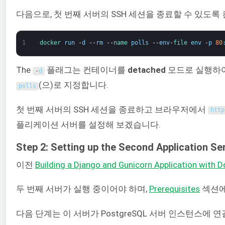
다음으로, 첫 번째 서버의 SSH 세션을 종료할 수 있도
1
docker 
run
-
d
--
rm
--
name 
polls
--
env
-
file 
env
-
p
80
The
플래그는 컨테이너를
detached
모드로 실행하여
-
d
(으)로 지정합니다.
polls
첫 번째 서버의 SSH 세션을 종료하고 브라우저에서
http
플리케이션 서버를 설정해 보겠습니다.
Step 2: Setting up the Second Application Se
이전
Building a Django and Gunicorn Application with 
두 번째 서버가 실행 중이어야 하며,
Prerequisites
섹션에
다음 단계는 이 서버가 PostgreSQL 서버 인스턴스에