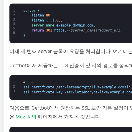
1
server
{
2
listen
80
;
3
listen
[
:
:
]
:
80
;
4
server_name 
example_domain
.
com
;
5
return
301
https
:
//$server_name$request_uri;
6
}
이제 세 번째 server 블록이 요청을 처리합니다. 여기
Certbot에서 제공하는 TLS 인증서 및 키의 경로를 
1
# SSL
2
ssl_certificate
/
etc
/
letsencrypt
/
live
/
example_domain
3
ssl_certificate_key
/
etc
/
letsencrypt
/
live
/
example_do
다음으로, Certbot에서 권장하는 SSL 보안 기본 설정
은
Mozilla의
페이지에서 가져온 것입니다: