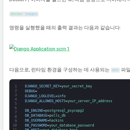
docker 
images
명령을 실행했을 때의 출력 결과는 다음과 같습니다:
다음으로, 런타임 환경을 구성하는 데 사용되는
파일
env
1
DJANGO_SECRET_KEY
=
your_secret_key
2
DEBUG
=
3
DJANGO_LOGLEVEL
=
info
4
DJANGO_ALLOWED_HOSTS
=
your_server_IP_address
5
6
DB_ENGINE
=
postgresql_psycopg2
7
DB_DATABASE
=
polls_db
8
DB_USERNAME
=
hackins
9
DB_PASSWORD
=
your_database_password
10
11