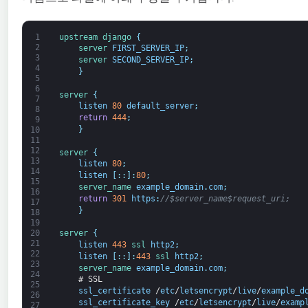
1
upstream
django
{
2
server 
FIRST_SERVER_IP
;
3
server 
SECOND_SERVER_IP
;
4
}
5
6
server
{
7
listen
80
default_server
;
8
return
444
;
9
}
10
11
12
server
{
13
listen
80
;
14
listen
[
:
:
]
:
80
;
15
server_name 
example_domain
.
com
;
16
return
301
https
:
//$server_name$request_uri;
17
}
18
19
20
server
{
21
listen
443
ssl 
http2
;
22
listen
[
:
:
]
:
443
ssl 
http2
;
23
server_name 
example_domain
.
com
;
24
# SSL
25
ssl_certificate
/
etc
/
letsencrypt
/
live
/
example_d
26
ssl_certificate_key
/
etc
/
letsencrypt
/
live
/
examp
27