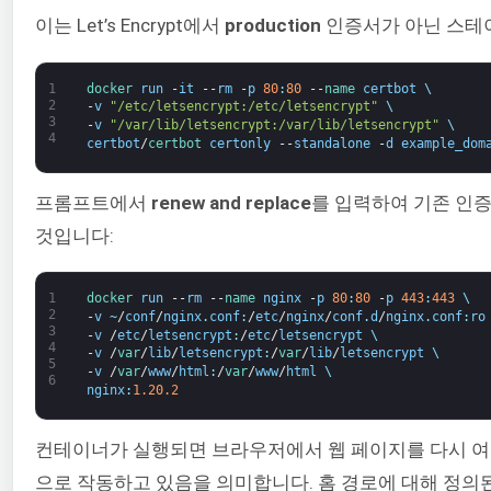
이는 Let’s Encrypt에서
production
인증서가 아닌 스테이
1
docker 
run
-
it
--
rm
-
p
80
:
80
--
name 
certbot
\
2
-
v
"/etc/letsencrypt:/etc/letsencrypt"
\
3
-
v
"/var/lib/letsencrypt:/var/lib/letsencrypt"
\
4
certbot
/
certbot 
certonly
--
standalone
-
d
example_dom
프롬프트에서
renew and replace
를 입력하여 기존 인
것입니다:
1
docker 
run
--
rm
--
name 
nginx
-
p
80
:
80
-
p
443
:
443
\
2
-
v
~
/
conf
/
nginx
.
conf
:
/
etc
/
nginx
/
conf
.
d
/
nginx
.
conf
:
ro
3
-
v
/
etc
/
letsencrypt
:
/
etc
/
letsencrypt
\
4
-
v
/
var
/
lib
/
letsencrypt
:
/
var
/
lib
/
letsencrypt
\
5
-
v
/
var
/
www
/
html
:
/
var
/
www
/
html
\
6
nginx
:
1.20.2
컨테이너가 실행되면 브라우저에서 웹 페이지를 다시 
으로 작동하고 있음을 의미합니다. 홈 경로에 대해 정