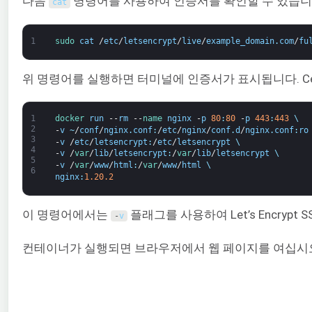
다음
명령어를 사용하여 인증서를 확인할 수 있습니
cat
1
sudo 
cat
/
etc
/
letsencrypt
/
live
/
example_domain
.
com
/
fu
위 명령어를 실행하면 터미널에 인증서가 표시됩니다. C
1
docker 
run
--
rm
--
name 
nginx
-
p
80
:
80
-
p
443
:
443
\
2
-
v
~
/
conf
/
nginx
.
conf
:
/
etc
/
nginx
/
conf
.
d
/
nginx
.
conf
:
ro
3
-
v
/
etc
/
letsencrypt
:
/
etc
/
letsencrypt
\
4
-
v
/
var
/
lib
/
letsencrypt
:
/
var
/
lib
/
letsencrypt
\
5
-
v
/
var
/
www
/
html
:
/
var
/
www
/
html
\
6
nginx
:
1.20.2
이 명령어에서는
플래그를 사용하여 Let’s Encryp
-
v
컨테이너가 실행되면 브라우저에서 웹 페이지를 여십시