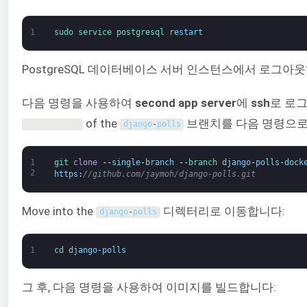
1
sudo 
service 
postgresql 
restart
PostgreSQL 데이터베이스 서버 인스턴스에서 로그아
다음 명령을 사용하여
second app server
에
ssh
로 로
of the
브랜치를 다음 명령으로
django
-
polls
1
git 
clone
--
single
-
branch
--
branch 
django
-
polls
-
dock
2
https
:
//github.com/jaymoh/django-polls.git
Move into the
디렉터리로 이동합니다:
django
-
polls
1
cd 
django
-
polls
그 후, 다음 명령을 사용하여 이미지를 빌드합니다: