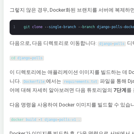
그렇지 않은 경우, Docker화된 브랜치를 서버에 복제하
1
git 
clone
--
single
-
branch
--
branch 
django
-
polls
-
dock
다음으로, 다음 디렉토리로 이동합니다:
디
django
-
polls
cd 
django
-
polls
이 디렉토리에는 애플리케이션 이미지를 빌드하는 데 Do
니다.
에서는
파일을 통해 Dj
Dockerfile
requirements
.
txt
어에 대해 자세히 알아보려면 다음 튜토리얼의
7단계
를
다음 명령을 사용하여 Docker 이미지를 빌드할 수 있습
docker 
build
-
t
django
-
polls
:
v1
.
Docker가 이미지를 빌드한 후, 다음 명령으로 서버에서