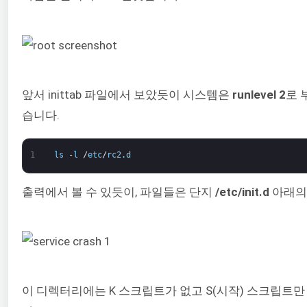
앞서 inittab 파일에서 보았듯이 시스템은
runlevel
2
로 
습니다.
1
ls
-
l
/
etc
/
rc2
.
d
출력에서 볼 수 있듯이, 파일들은 단지
/etc/init.d
아래의
이 디렉터리에는 K 스크립트가 없고 S(시작) 스크립트만