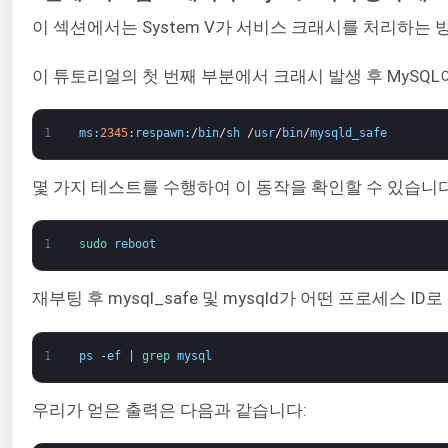
이 섹션에서는 System V가 서비스 크래시를 처리하는
이 튜토리얼의 첫 번째 부분에서 크래시 발생 후 MySQL이
1
ms
:
2345
:
respawn
:
/
bin
/
sh
/
usr
/
bin
/
mysqld_safe
몇 가지 테스트를 수행하여 이 동작을 확인할 수 있습니다
1
sudo 
reboot
재부팅 후 mysql_safe 및 mysqld가 어떤 프로세스
1
ps
-
ef
|
grep 
mysql
우리가 얻은 출력은 다음과 같습니다: