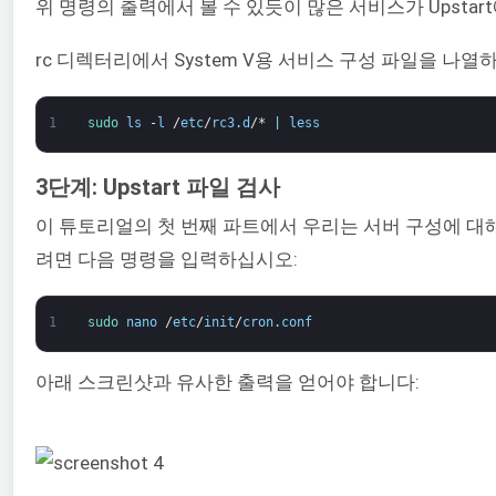
위 명령의 출력에서 볼 수 있듯이 많은 서비스가 Upstar
rc 디렉터리에서 System V용 서비스 구성 파일을 나
1
sudo 
ls
-
l
/
etc
/
rc3
.
d
/*
|
less
3단계: Upstart 파일 검사
이 튜토리얼의 첫 번째 파트에서 우리는 서버 구성에 대
려면 다음 명령을 입력하십시오:
1
sudo 
nano
/
etc
/
init
/
cron
.
conf
아래 스크린샷과 유사한 출력을 얻어야 합니다: