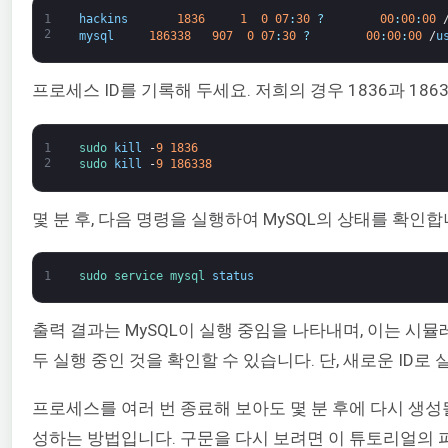
1
hackins
1836
1
0
07
:
30
?
00
:
00
:
00
2
mysql
186338
907
0
07
:
30
?
00
:
00
:
00
/
u
프로세스 ID를 기록해 두세요. 저희의 경우 1836과 1
1
sudo 
kill
-
9
1836
2
sudo 
kill
-
9
186338
몇 분 후, 다음 명령을 실행하여 MySQL의 상태를 확인합
1
sudo 
service 
mysql 
status
출력 결과는 MySQL이 실행 중임을 나타내며, 이는 시뮬
두 실행 중인 것을 확인할 수 있습니다. 단, 새로운 ID로
프로세스를 여러 번 종료해 보아도 몇 분 후에 다시 생성
성하는 방법입니다. 구문을 다시 보려면 이 튜토리얼의 