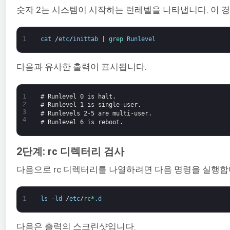
숫자 2는 시스템이 시작하는 런레벨을 나타냅니다. 이 경우
1
cat
/
etc
/
inittab
|
grep 
Runlevel
다음과 유사한 출력이 표시됩니다.
1
# Runlevel 0 is halt.
2
# Runlevel 1 is single-user.
3
# Runlevels 2-5 are multi-user.
4
# Runlevel 6 is reboot.
2단계: rc 디렉터리 검사
다음으로 rc 디렉터리를 나열하려면 다음 명령을 실행합
1
ls
-
ld
/
etc
/
rc*
.
d
다음은 출력의 스크린샷입니다.