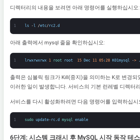
디렉터리의 내용을 보려면 아래 명령어를 실행하십시오:
1
ls
-
l
/
etc
/
rc2
.
d
아래 출력에서 mysql 줄을 확인하십시오:
1
lrwxrwxrwx
1
root 
root
15
Dec
11
05
:
28
K01mysql
-
>
출력은 심볼릭 링크가 Kill(중지)을 의미하는 K로 변경
이러한 일이 발생합니다. 서비스의 기본 런레벨 디렉터리 아
서비스를 다시 활성화하려면 다음 명령어를 입력하십시
1
sudo 
update
-
rc
.
d
mysql 
enable
6단계: 시스템 크래시 후 MySQL 시작 동작 테