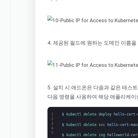
4. 제공된 필드에 원하는 도메인 이름
5. 설치 시 애드온은 다음과 같은 테
다음 명령을 사용하여 해당 애플리케이
1
$
kubectl 
delete 
deploy 
hello
-
cert
-
2
3
$
kubectl 
delete 
svc 
hello
-
cert
-
man
4
5
$
kubectl 
delete 
ing 
helloworld
-
cer