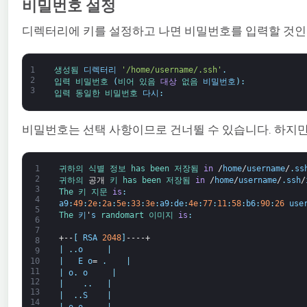
비밀번호 설정
디렉터리에 키를 설정하고 나면 비밀번호를 입력할 것인
1
생성됨 
디렉터리
'/home/username/.ssh'
.
2
입력 
비밀번호
(
비어 있음 
대상
없음 
비밀번호
)
:
3
입력 
동일한 
비밀번호 
다시
:
비밀번호는 선택 사항이므로 건너뛸 수 있습니다. 하지만
1
귀하의 
식별 정보 
has 
been 
저장됨 
in
/
home
/
username
/
.
ss
2
귀하의 
공개
키 
has 
been 
저장됨 
in
/
home
/
username
/
.
ssh
/
3
The 
키 
지문 
is
:
4
a9
:
49
:
2e
:
2a
:
5e
:
33
:
3e
:
a9
:
de
:
4e
:
77
:
11
:
58
:
b6
:
90
:
26
use
5
The 
키
'
s
randomart 
이미지 
is
:
6
7
+--
[
RSA
2048
]
----+
8
|
.
.
o
|
9
|
E
o
=
.
|
10
11
|
o
.
o
|
12
|
.
.
|
13
|
.
.
S
|
14