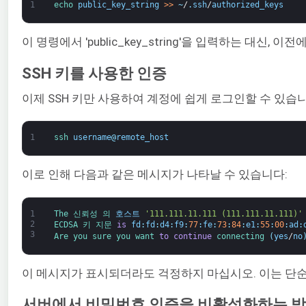
1
echo 
public_key_string
>
>
~
/
.
ssh
/
authorized_keys
이 명령에서 'public_key_string'을 입력하는 대신, 이
SSH 키를 사용한 인증
이제 SSH 키만 사용하여 계정에 쉽게 로그인할 수 있습
1
ssh 
username
@
remote_host
이로 인해 다음과 같은 메시지가 나타날 수 있습니다:
1
The 
신뢰성 
의 
호스트
'111.111.11.111 (111.111.11.111)'
2
ECDSA 
키 
지문 
is
fd
:
fd
:
d4
:
f9
:
77
:
fe
:
73
:
84
:
e1
:
55
:
00
:
ad
:
3
Are 
you 
sure 
you 
want 
to
continue
connecting
(
yes
/
no
이 메시지가 표시되더라도 걱정하지 마십시오. 이는 단순히 
서버에서 비밀번호 인증을 비활성화하는 방