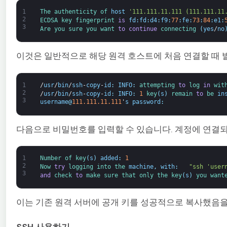
1
The 
authenticity 
of 
host
'111.111.11.111 (111.111.11
2
ECDSA 
key 
fingerprint 
is
fd
:
fd
:
d4
:
f9
:
77
:
fe
:
73
:
84
:
e1
:
3
Are 
you 
sure 
you 
want 
to
continue
connecting
(
yes
/
no
이것은 일반적으로 해당 원격 호스트에 처음 연결할 때 발
1
/
usr
/
bin
/
ssh
-
copy
-
id
:
INFO
:
attempting 
to
log 
in
wit
2
/
usr
/
bin
/
ssh
-
copy
-
id
:
INFO
:
1
key
(
s
)
remain 
to
be 
in
3
username
@
111.111.11.111
'
s
password
:
다음으로 비밀번호를 입력할 수 있습니다. 계정에 연결되면 도구
1
Number 
of 
key
(
s
)
added
:
1
2
Now 
try
logging 
into 
the 
machine
,
with
:
"ssh 'user
3
and
check 
to
make 
sure 
that 
only 
the 
key
(
s
)
you 
want
이는 기존 원격 서버에 공개 키를 성공적으로 복사했음을
SSH 사용하기