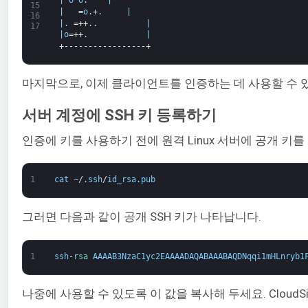
|
o
o
.
|
15
|
=
o
.
+
.
|
16
|
.
=++
.
.
|
17
|
o
=++
.
|
+-----------------+
마지막으로, 이제 클라이언트를 인증하는 데 사용할 수 있
서버 계정에 SSH 키 등록하기
인증에 키를 사용하기 전에 원격 Linux 서버에 공개 키
1
cat
~
/
.
ssh
/
id_rsa
.
pub
그러면 다음과 같이 공개 SSH 키가 나타납니다.
1
ssh
-
rsa 
AAAAB3NzaC1yc2EAAAADAQABAAABAQDNqqi1mHLnryb1
나중에 사용할 수 있도록 이 값을 복사해 두세요. Cloud