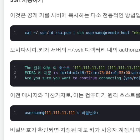
이것은 공개 키를 서버에 복사하는 다소 전통적인 방법입니
1
cat
~
/
.
ssh
/
id_rsa
.
pub
|
ssh 
username
@
remote_host
"mk
보시다시피, 키가 서버의 ~/.ssh 디렉터리 내의 auth
1
The 
진위 여부 
의 
호스트
'111.111.11.111 (111.111.11.111
2
ECDSA 
키 
지문 
is
fd
:
fd
:
d4
:
f9
:
77
:
fe
:
73
:
84
:
e1
:
55
:
00
:
ad
:
3
Are 
you 
sure 
you 
want 
to
continue
connecting
(
yes
/
no
이전 메시지와 마찬가지로, 이는 컴퓨터가 원격 호스트를 
1
username
@
111.111.11.111
'
s
비밀번호
:
비밀번호가 확인되면 지정된 대로 키가 사용자 계정의 