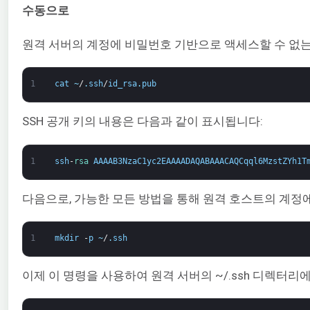
수동으로
원격 서버의 계정에 비밀번호 기반으로 액세스할 수 없는 경우, 
1
cat
~
/
.
ssh
/
id_rsa
.
pub
SSH 공개 키의 내용은 다음과 같이 표시됩니다:
1
ssh
-
rsa 
AAAAB3NzaC1yc2EAAAADAQABAAACAQCqql6MzstZYh1T
다음으로, 가능한 모든 방법을 통해 원격 호스트의 계정에
1
mkdir
-
p
~
/
.
ssh
이제 이 명령을 사용하여 원격 서버의 ~/.ssh 디렉터리에 있는