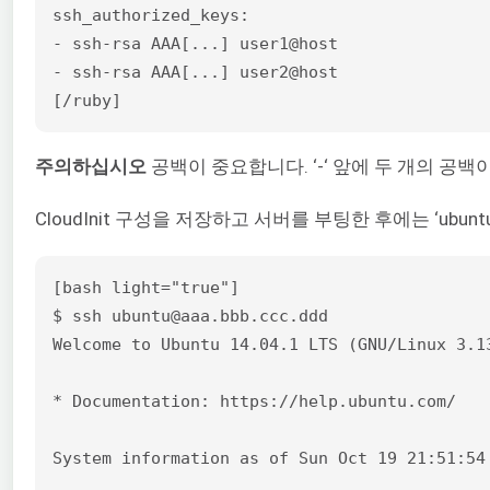
ssh_authorized_keys:

- ssh-rsa AAA[...] user1@host

- ssh-rsa AAA[...] user2@host

[/ruby]
주의하십시오
공백이 중요합니다. ‘-‘ 앞에 두 개의 공
CloudInit 구성을 저장하고 서버를 부팅한 후에는 ‘ubu
[bash light="true"]

$ ssh ubuntu@aaa.bbb.ccc.ddd

Welcome to Ubuntu 14.04.1 LTS (GNU/Linux 3.13
* Documentation: https://help.ubuntu.com/

System information as of Sun Oct 19 21:51:54 