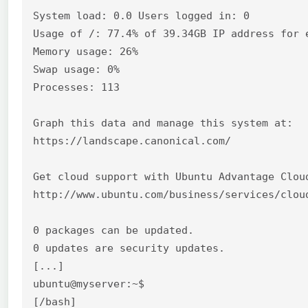
System load: 0.0 Users logged in: 0

Usage of /: 77.4% of 39.34GB IP address for e
Memory usage: 26%

Swap usage: 0%

Processes: 113

Graph this data and manage this system at:

https://landscape.canonical.com/

Get cloud support with Ubuntu Advantage Cloud
http://www.ubuntu.com/business/services/cloud
0 packages can be updated.

0 updates are security updates.

[...]

ubuntu@myserver:~$

[/bash]