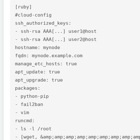
[ruby]

#cloud-config

ssh_authorized_keys:

- ssh-rsa AAA[...] user1@host

- ssh-rsa AAA[...] user2@host

hostname: mynode

fqdn: mynode.example.com

manage_etc_hosts: true

apt_update: true

apt_upgrade: true

packages:

- python-pip

- fail2ban

- vim

runcmd:

- ls -l /root

- [wget, &amp;amp;amp;amp;amp;amp;amp;amp;am