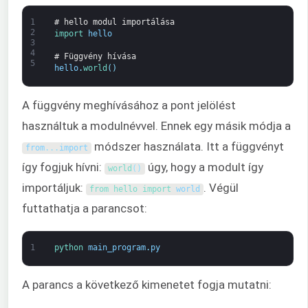
1
# hello modul importálása
2
import 
hello
3
4
# Függvény hívása
5
hello
.
world
(
)
A függvény meghívásához a pont jelölést
használtuk a modulnévvel. Ennek egy másik módja a
módszer használata. Itt a függvényt
from
.
.
.
import
így fogjuk hívni:
úgy, hogy a modult így
world
(
)
importáljuk:
. Végül
from 
hello 
import 
world
futtathatja a parancsot:
1
python 
main_program
.
py
A parancs a következő kimenetet fogja mutatni: