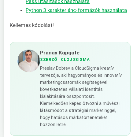
Pass utasítások használata
Python 3 karakterlánc-formázók használata
Kellemes kódolást!
Pranay Kapgate
SZERZŐ
· CLOUDSIGMA
Preslav Dobrev a CloudSigma kreatív
tervezője, aki hagyományos és innovatív
marketingcsatornák segítségével
következetes vállalati identitás
kialakítására összpontosít.
Kiemelkedően képes ötvözni a művészi
látásmódot a stratégiai marketinggel,
hogy hatásos márkatörténeteket
hozzon létre.