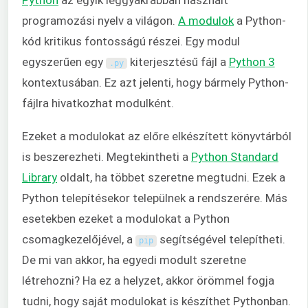
programozási nyelv a világon.
A modulok
a Python-
kód kritikus fontosságú részei. Egy modul
egyszerűen egy
kiterjesztésű fájl a
Python 3
.
py
kontextusában. Ez azt jelenti, hogy bármely Python-
fájlra hivatkozhat modulként.
Ezeket a modulokat az előre elkészített könyvtárból
is beszerezheti. Megtekintheti a
Python Standard
Library
oldalt, ha többet szeretne megtudni. Ezek a
Python telepítésekor települnek a rendszerére. Más
esetekben ezeket a modulokat a Python
csomagkezelőjével, a
segítségével telepítheti.
pip
De mi van akkor, ha egyedi modult szeretne
létrehozni? Ha ez a helyzet, akkor örömmel fogja
tudni, hogy saját modulokat is készíthet Pythonban.