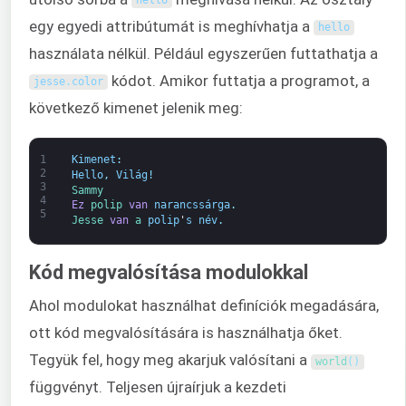
hello
egy egyedi attribútumát is meghívhatja a
hello
használata nélkül. Például egyszerűen futtathatja a
kódot. Amikor futtatja a programot, a
jesse
.
color
következő kimenet jelenik meg:
1
Kimenet
:
2
Hello
,
Világ
!
3
Sammy
4
Ez
polip 
van
narancssárga
.
5
Jesse 
van
a 
polip
'
s
név
.
Kód megvalósítása modulokkal
Ahol modulokat használhat definíciók megadására,
ott kód megvalósítására is használhatja őket.
Tegyük fel, hogy meg akarjuk valósítani a
world
(
)
függvényt. Teljesen újraírjuk a kezdeti