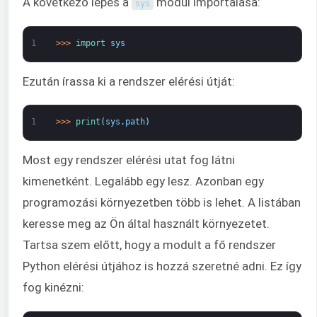
A következő lépés a
modul importálása:
sys
1
>
>
>
import 
sys
Ezután írassa ki a rendszer elérési útját:
1
>
>
>
print
(
sys
.
path
)
Most egy rendszer elérési utat fog látni
kimenetként. Legalább egy lesz. Azonban egy
programozási környezetben több is lehet. A listában
keresse meg az Ön által használt környezetet.
Tartsa szem előtt, hogy a modult a fő rendszer
Python elérési útjához is hozzá szeretné adni. Ez így
fog kinézni: