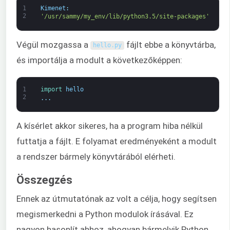
1
Kimenet
:
2
'/usr/sammy/my_env/lib/python3.5/site-packages'
Végül mozgassa a
fájlt ebbe a könyvtárba,
hello
.
py
és importálja a modult a következőképpen:
1
import 
hello
2
.
.
.
A kísérlet akkor sikeres, ha a program hiba nélkül
futtatja a fájlt. E folyamat eredményeként a modult
a rendszer bármely könyvtárából elérheti.
Összegzés
Ennek az útmutatónak az volt a célja, hogy segítsen
megismerkedni a Python modulok írásával. Ez
nagyon hasonlít ahhoz, ahogyan bármelyik Python