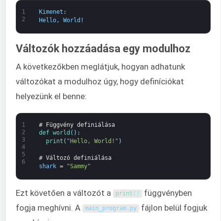
1
Kimenet
:
2
Hello
,
World
!
Változók hozzáadása egy modulhoz
A következőkben meglátjuk, hogyan adhatunk
változókat a modulhoz úgy, hogy definíciókat
helyezünk el benne:
1
# Függvény definiálása
2
def 
world
(
)
:
3
print
(
"Hello, World!"
)
4
5
# Változó definiálása
6
shark
=
"Sammy"
Ezt követően a változót a
függvényben
print
(
)
fogja meghívni. A
fájlon belül fogjuk
main_program
.
py