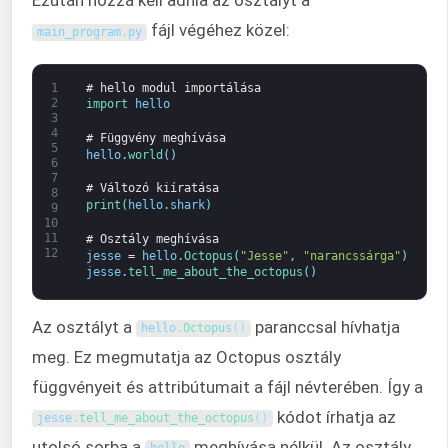
Ezután hozzá kell adnia az osztályt a
fájl végéhez közel:
main_program
.
py
1
# hello modul importálása
2
import 
hello
3
4
# Függvény meghívása
5
hello
.
world
(
)
6
7
# Változó kiíratása
8
print
(
hello
.
shark
)
9
10
11
# Osztály meghívása
12
jesse
=
hello
.
Octopus
(
"Jesse"
,
"narancssárga"
)
jesse
.
tell_me_about_the_octopus
(
)
Az osztályt a
paranccsal hívhatja
hello
.
Octopus
(
)
meg. Ez megmutatja az Octopus osztály
függvényeit és attribútumait a fájl névterében. Így a
kódot írhatja az
jesse
.
tell_me_about_the_octopus
(
)
utolsó sorba a
meghívása nélkül. Az osztály