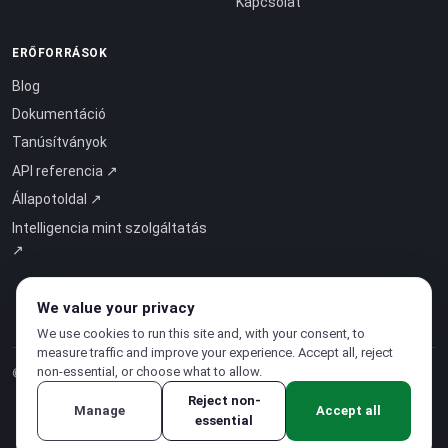
Kapcsolat
ERŐFORRÁSOK
Blog
Dokumentáció
Tanúsítványok
API referencia ↗
Állapotoldal ↗
Intelligencia mint szolgáltatás
↗
We value your privacy
We use cookies to run this site and, with your consent, to
measure traffic and improve your experience. Accept all, reject
non-essential, or choose what to allow.
© 2026 CloudSigma Holding AG.
Minden jog fenntartva
.
Reject non-
Manage
Accept all
essential
Adatvédelmi irányelvek
·
Szolgáltatási feltételek