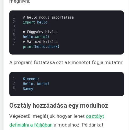
meghívni:
1
# hello modul importálása
2
import 
hello
3
4
# Függvény hívása
5
hello
.
world
(
)
6
# Változó kiírása
7
print
(
hello
.
shark
)
A program futtatása ezt a kimenetet fogja mutatni:
1
Kimenet
:
2
Hello
,
World
!
3
Sammy
Osztály hozzáadása egy modulhoz
Végezetül meglátjuk, hogyan lehet
osztályt
definiálni a fájljában
a modulhoz. Példánkat