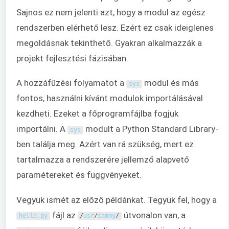
Sajnos ez nem jelenti azt, hogy a modul az egész
rendszerben elérhető lesz. Ezért ez csak ideiglenes
megoldásnak tekinthető. Gyakran alkalmazzák a
projekt fejlesztési fázisában.
A hozzáfűzési folyamatot a
modul és más
sys
fontos, használni kívánt modulok importálásával
kezdheti. Ezeket a főprogramfájlba fogjuk
importálni. A
modult a Python Standard Library-
sys
ben találja meg. Azért van rá szükség, mert ez
tartalmazza a rendszerére jellemző alapvető
paramétereket és függvényeket.
Vegyük ismét az előző példánkat. Tegyük fel, hogy a
fájl az
útvonalon van, a
hello
.
py
/
usr
/
sammy
/