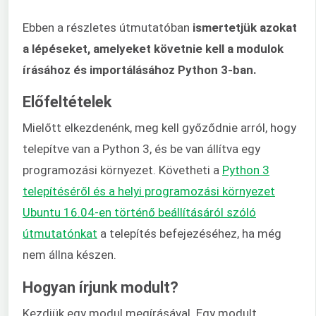
Ebben a részletes útmutatóban
ismertetjük azokat
a lépéseket, amelyeket követnie kell a modulok
írásához és importálásához Python 3-ban.
Előfeltételek
Mielőtt elkezdenénk, meg kell győződnie arról, hogy
telepítve van a Python 3, és be van állítva egy
programozási környezet. Követheti a
Python 3
telepítéséről és a helyi programozási környezet
Ubuntu 16.04-en történő beállításáról szóló
útmutatónkat
a telepítés befejezéséhez, ha még
nem állna készen.
Hogyan írjunk modult?
Kezdjük egy modul megírásával. Egy modult