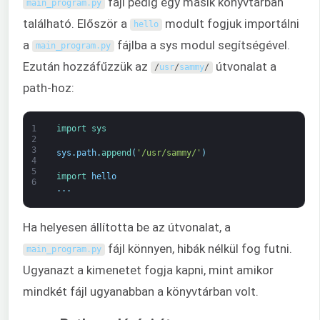
fájl pedig egy másik könyvtárban
main_program
.
py
található. Először a
modult fogjuk importálni
hello
a
fájlba a sys modul segítségével.
main_program
.
py
Ezután hozzáfűzzük az
útvonalat a
/
usr
/
sammy
/
path-hoz:
1
import 
sys
2
3
sys
.
path
.
append
(
'/usr/sammy/'
)
4
5
import 
hello
6
.
.
.
Ha helyesen állította be az útvonalat, a
fájl könnyen, hibák nélkül fog futni.
main_program
.
py
Ugyanazt a kimenetet fogja kapni, mint amikor
mindkét fájl ugyanabban a könyvtárban volt.