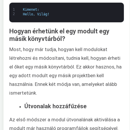
1
Kimenet
:
2
Hello
,
Világ
!
Hogyan érhetünk el egy modult egy
másik könyvtárból?
Most, hogy már tudja, hogyan kell modulokat
létrehozni és módosítani, tudnia kell, hogyan érheti
el őket egy másik könyvtárból. Ez akkor hasznos, ha
egy adott modult egy másik projektben kell
használnia. Ennek két módja van, amelyeket alább
ismertetünk.
Útvonalak hozzáfűzése
Az első módszer a modul útvonalának aktiválása a
modult már használó programfájlok segítségével.