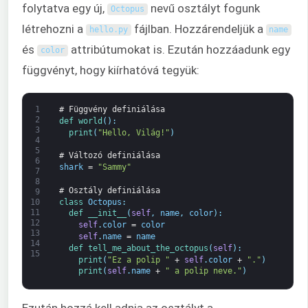
folytatva egy új,
nevű osztályt fogunk
Octopus
létrehozni a
fájlban. Hozzárendeljük a
hello
.
py
name
és
attribútumokat is. Ezután hozzáadunk egy
color
függvényt, hogy kiírhatóvá tegyük:
1
# Függvény definiálása
2
def 
world
(
)
:
3
print
(
"Hello, Világ!"
)
4
5
# Változó definiálása
6
shark
=
"Sammy"
7
8
# Osztály definiálása
9
class
Octopus
:
10
11
def 
__init__
(
self
,
name
,
color
)
:
12
self
.
color
=
color
13
self
.
name
=
name
14
def 
tell_me_about_the_octopus
(
self
)
:
15
print
(
"Ez a polip "
+
self
.
color
+
"."
)
print
(
self
.
name
+
" a polip neve."
)