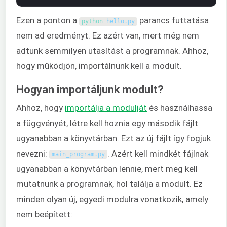
Ezen a ponton a
parancs futtatása
python 
hello
.
py
nem ad eredményt. Ez azért van, mert még nem
adtunk semmilyen utasítást a programnak. Ahhoz,
hogy működjön, importálnunk kell a modult.
Hogyan importáljunk modult?
Ahhoz, hogy
importálja a modulját
és használhassa
a függvényét, létre kell hoznia egy második fájlt
ugyanabban a könyvtárban. Ezt az új fájlt így fogjuk
nevezni:
. Azért kell mindkét fájlnak
main_program
.
py
ugyanabban a könyvtárban lennie, mert meg kell
mutatnunk a programnak, hol találja a modult. Ez
minden olyan új, egyedi modulra vonatkozik, amely
nem beépített: