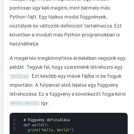
pontosan úgy kell megírni, mint bármely más
Python-fájlt. Egy tipikus modul függvények,
osztályok és változók definícióit tartalmazza. Ezt
követően a modult más Python-programokban is
használhatja.
A megértés megkönnyítése érdekében vegyünk egy
példát. Tegyük fel, hogy szeretnénk létrehozni egy
. Ezt később egy másik fájlba is be fogjuk
hello
.
py
importálni. A folyamat első lépése egy függvény
létrehozása. Ez a függvény a következőt fogja kiírni:
így:
Hello
,
World
!
1
# Függvény definiálása
2
def 
world
(
)
:
3
print
(
"Hello, World!"
)