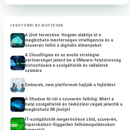
LEGUTÓBBI BEJEGYZÉSEK
A jövő tervezése: Hogyan alakítja át a
megbízható mesterséges intelligencia és a
szuverén felhő a digitális élményeket
A CloudSigma és az evoila stratégiai
partnerséget jelent be a VMware-folytonosság
biztosítására a szolgáltatók és vállalatok
számára
Emberek, nem platformok hajtják a fejlődést
A Shadow AI-tól a szuverén felhőig: Miért a
helyi szolgáltatók és távközlési cégek jelentik a
megbízható MI jövőjét
IT-szolgáltatók megerősítése zöld, szuverén,
hiperskálázó-független felhőmegoldásokon
keresztül