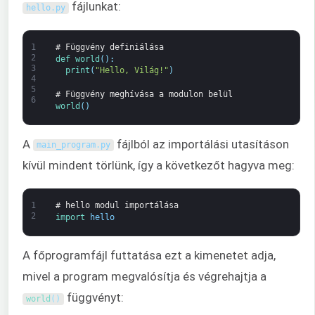
fájlunkat:
hello
.
py
1
# Függvény definiálása
2
def 
world
(
)
:
3
print
(
"Hello, Világ!"
)
4
5
# Függvény meghívása a modulon belül
6
world
(
)
A
fájlból az importálási utasításon
main_program
.
py
kívül mindent törlünk, így a következőt hagyva meg:
1
# hello modul importálása
2
import 
hello
A főprogramfájl futtatása ezt a kimenetet adja,
mivel a program megvalósítja és végrehajtja a
függvényt:
world
(
)