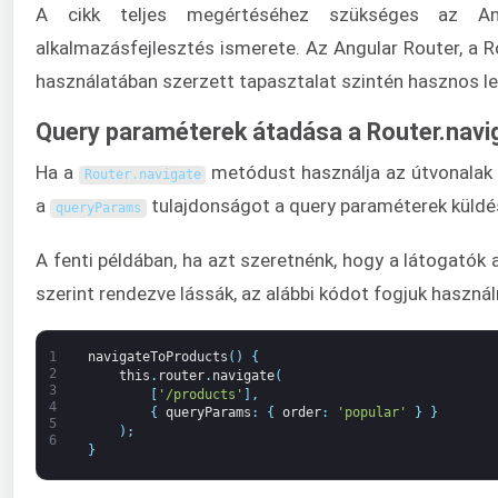
A cikk teljes megértéséhez szükséges az Ang
alkalmazásfejlesztés ismerete. Az Angular Router, a 
használatában szerzett tapasztalat szintén hasznos le
Query paraméterek átadása a Router.navi
Ha a
metódust használja az útvonalak k
Router
.
navigate
a
tulajdonságot a query paraméterek küldé
queryParams
A fenti példában, ha azt szeretnénk, hogy a látogatók 
szerint rendezve lássák, az alábbi kódot fogjuk használ
1
navigateToProducts
(
)
{
2
this
.
router
.
navigate
(
3
[
'/products'
]
,
4
{
queryParams
:
{
order
:
'popular'
}
}
5
)
;
6
}