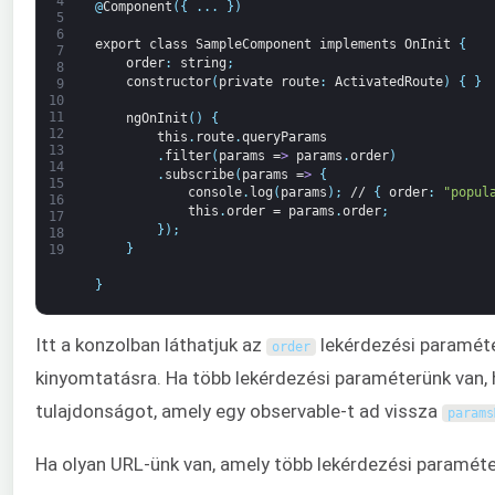
4
@
Component
(
{
.
.
.
}
)
5
6
export
class
SampleComponent
implements
OnInit
{
7
order
:
string
;
8
constructor
(
private
route
:
ActivatedRoute
)
{
}
9
10
11
ngOnInit
(
)
{
12
this
.
route
.
queryParams
13
.
filter
(
params
=
>
params
.
order
)
14
.
subscribe
(
params
=
>
{
15
console
.
log
(
params
)
;
//
{
order
:
"popul
16
this
.
order
=
params
.
order
;
17
}
)
;
18
}
19
}
Itt a konzolban láthatjuk az
lekérdezési paraméte
order
kinyomtatásra. Ha több lekérdezési paraméterünk van,
tulajdonságot, amely egy observable-t ad vissza
params
Ha olyan URL-ünk van, amely több lekérdezési paraméter