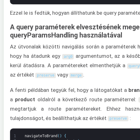
Ezzel le is fedtük, hogyan állíthatunk be query paramét
A query paraméterek elvesztésének mege
queryParamsHandling használatával
Az útvonalak közötti navigálás során a paraméterek h
hogy ha átadunk egy
argumentumot, az a későb
arg0
kerül átadásra. A paramétereket elmenthetjük a
query
az értékét
vagy
.
preserve
merge
A fenti példában tegyük fel, hogy a látogatókat a
bran
a
product
oldalról a következő route paraméterrel:
megtartjuk a route paramétereket. Ehhez hasz
tulajdonságot, és beállíthatjuk az értékét
:
preserve
1
navigateToBrand
(
)
{