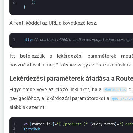
)
;
8
}
A fenti kóddal az URL a következő lesz:
1
http
:
//localhost:4200/brand?order=popular&price=high
Itt befejezzük a lekérdezési paraméterek me
használatával a megőrzéshez vagy az összevonáshoz.
Lekérdezési paraméterek átadása a Route
Figyelembe véve az előző linkünket, ha a
di
RouterLink
navigációhoz, a lekérdezési paramétereket a
queryParam
alábbiak szerint:
1
<a 
[
routerLink
]
=
"['/products']"
[
queryParams
]
=
"{ ord
2
Termékek