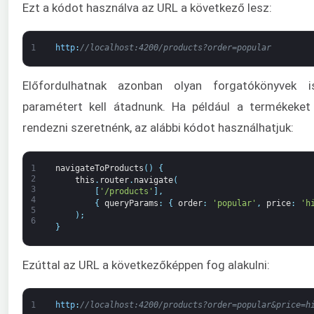
Ezt a kódot használva az URL a következő lesz:
1
http
:
//localhost:4200/products?order=popular
Előfordulhatnak azonban olyan forgatókönyvek i
paramétert kell átadnunk. Ha például a termékeket
rendezni szeretnénk, az alábbi kódot használhatjuk:
1
navigateToProducts
(
)
{
2
this
.
router
.
navigate
(
3
[
'/products'
]
,
4
{
queryParams
:
{
order
:
'popular'
,
price
:
'h
5
)
;
6
}
Ezúttal az URL a következőképpen fog alakulni:
1
http
:
//localhost:4200/products?order=popular&price=h