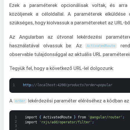
Ezek a paraméterek opcionálisak voltak, és arra 
közöljenek a céloldallal. A paraméterek elküldése
szükséges, hogy kiolvassuk a paramétereket az URL-ből
Az Angularban az útvonal lekérdezési paraméte
használatával olvassuk be. Az
rend
ActivatedRoute
observable tulajdonsággal az aktuális URL paraméterei
Tegyük fel, hogy a következő URL-lel dolgozunk:
1
http
:
//localhost:4200/products?order=popular
A
lekérdezési paraméter eléréséhez a kódban az 
order
1
import
{
ActivatedRoute
}
from
'@angular/router'
;
2
import
'rxjs/add/operator/filter'
;
3