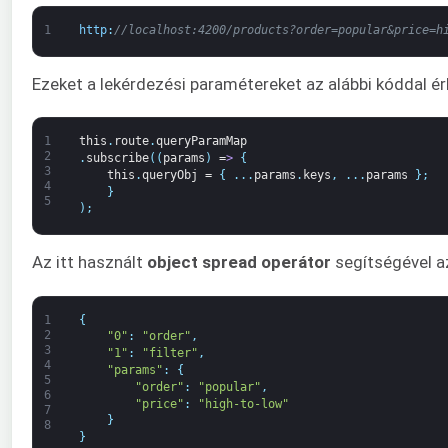
1
http
:
//localhost:4200/products?order=popular&price=h
Ezeket a lekérdezési paramétereket az alábbi kóddal érh
1
this
.
route
.
queryParamMap
2
.
subscribe
(
(
params
)
=
>
{
3
this
.
queryObj
=
{
.
.
.
params
.
keys
,
.
.
.
params
}
;
4
}
5
)
;
Az itt használt
object spread operátor
segítségével az
1
{
2
"0"
:
"order"
,
3
"1"
:
"filter"
,
4
"params"
:
{
5
"order"
:
"popular"
,
6
"price"
:
"high-to-low"
7
}
8
}