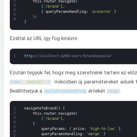
2
this
.
router
.
navigate
(
3
[
'/brand'
]
,
4
{
queryParamsHandling
:
'preserve'
}
5
)
;
6
}
Ezáltal az URL így fog kinézni:
1
http
:
//localhost:4200/users?brand=popular
Ezután tegyük fel, hogy meg szeretnénk tartani az elő
miközben új paramétereket adunk 
order
:
'popular'
}
Beállíthatjuk a
értékét
:
queryParamsHandling
merge
1
navigateToBrand
(
)
{
2
this
.
router
.
navigate
(
3
[
'/brand'
]
,
4
{
5
queryParams
:
{
price
:
'high-to-low'
}
,
6
queryParamsHandling
:
'merge'
}
7