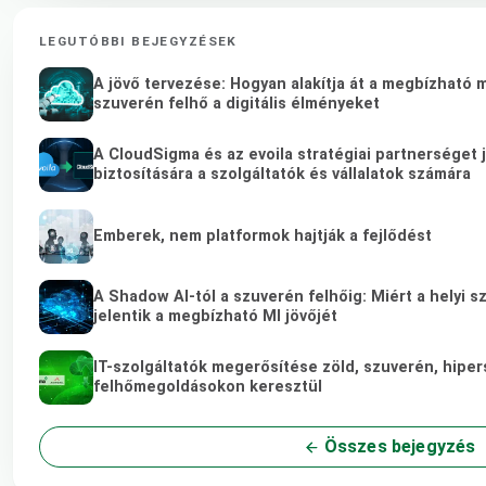
LEGUTÓBBI BEJEGYZÉSEK
A jövő tervezése: Hogyan alakítja át a megbízható 
szuverén felhő a digitális élményeket
A CloudSigma és az evoila stratégiai partnerséget
biztosítására a szolgáltatók és vállalatok számára
Emberek, nem platformok hajtják a fejlődést
A Shadow AI-tól a szuverén felhőig: Miért a helyi s
jelentik a megbízható MI jövőjét
IT-szolgáltatók megerősítése zöld, szuverén, hipe
felhőmegoldásokon keresztül
Összes bejegyzés