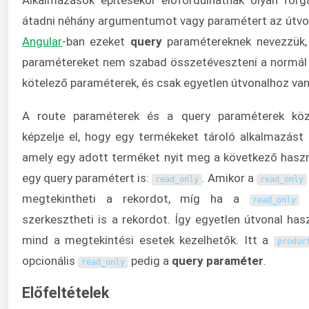
átadni néhány argumentumot vagy paramétert az útvona
Angular
-ban ezeket
query
paramétereknek nevezzük, 
paramétereket nem szabad összetéveszteni a normá
kötelező paraméterek, és csak egyetlen útvonalhoz van
A route paraméterek és a query paraméterek közö
képzelje el, hogy egy termékeket tároló alkalmazást 
amely egy adott terméket nyit meg a következő haszn
egy query paramétert is:
. Amikor a
read_only
read_only
megtekintheti a rekordot, míg ha a
é
read_only
szerkesztheti is a rekordot. Így egyetlen útvonal has
mind a megtekintési esetek kezelhetők. Itt a
produc
opcionális
pedig a
query
paraméter
.
read_only
Előfeltételek