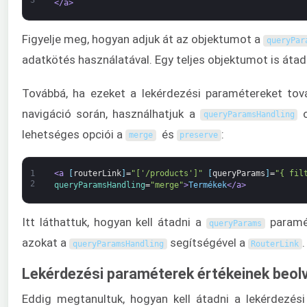
3
</a>
Figyelje meg, hogyan adjuk át az objektumot a
queryPar
adatkötés használatával. Egy teljes objektumot is áta
Továbbá, ha ezeket a lekérdezési paramétereket tov
navigáció során, használhatjuk a
o
queryParamsHandling
lehetséges opciói a
és
:
merge
preserve
1
<a 
[
routerLink
]
=
"['/products']"
[
queryParams
]
=
"{ fil
2
queryParamsHandling
=
"merge"
>
Termékek
</a>
Itt láthattuk, hogyan kell átadni a
paramét
queryParams
azokat a
segítségével a
.
queryParamsHandling
RouterLink
Lekérdezési paraméterek értékeinek beol
Eddig megtanultuk, hogyan kell átadni a lekérdezés