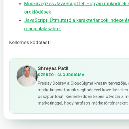
Munkavégzés JavaScripttel: Hogyan működnek a
öröklődések
JavaScript: Útmutató a karakterláncok indexelé
manipulálásához
Kellemes kódolást!
Shreyas Patil
SZERZŐ
· CLOUDSIGMA
Preslav Dobrev a CloudSigma kreatív tervezője,
marketingcsatornák segítségével következetes vál
összpontosít. Kiemelkedően képes ötvözni a mű
marketinggel, hogy hatásos márkatörténeteket 