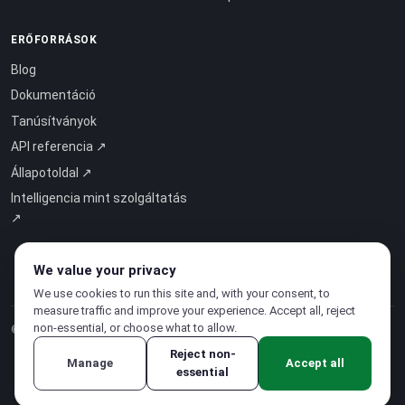
ERŐFORRÁSOK
Blog
Dokumentáció
Tanúsítványok
API referencia ↗
Állapotoldal ↗
Intelligencia mint szolgáltatás
↗
We value your privacy
We use cookies to run this site and, with your consent, to
measure traffic and improve your experience. Accept all, reject
non-essential, or choose what to allow.
© 2026 CloudSigma Holding AG.
Minden jog fenntartva
.
Reject non-
Manage
Accept all
essential
Adatvédelmi irányelvek
·
Szolgáltatási feltételek