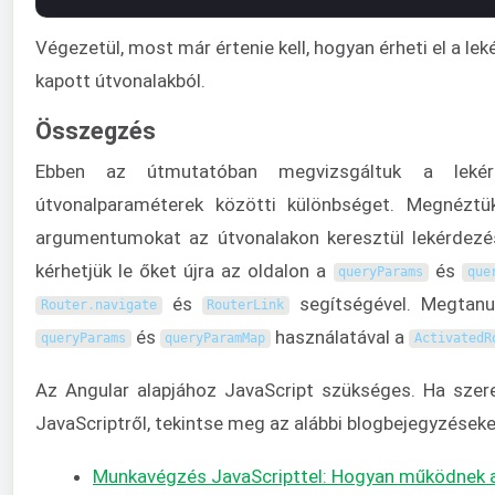
Végezetül, most már értenie kell, hogyan érheti el a le
kapott útvonalakból.
Összegzés
Ebben az útmutatóban megvizsgáltuk a leké
útvonalparaméterek közötti különbséget. Megnéztü
argumentumokat az útvonalakon keresztül lekérdezé
kérhetjük le őket újra az oldalon a
és
queryParams
que
és
segítségével. Megtanul
Router
.
navigate
RouterLink
és
használatával a
queryParams
queryParamMap
ActivatedR
Az Angular alapjához JavaScript szükséges. Ha szer
JavaScriptről, tekintse meg az alábbi blogbejegyzéseke
Munkavégzés JavaScripttel: Hogyan működnek a