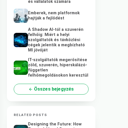
és vállalatok számára
Emberek, nem platformok
hajtják a fejlődést
A Shadow AI-tól a szuverén
felhőig: Miért a helyi
szolgáltatók és távközlési
cégek jelentik a megbízható
MI jövőjét
IT-szolgáltatók megerősítése
zöld, szuverén, hiperskálázó-
független
felhőmegoldásokon keresztül
Összes bejegyzés
RELATED POSTS
Designing the Future: How