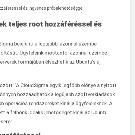
k teljes root hozzáféréssel és
igma bejelenti a legújabb, azonnal üzembe
ndítását. Ügyfeleink mostantól azonnal üzembe
erverek formájában élvezhetik az Ubuntu’s új
tkozott: ‘A CloudSigma egyik legfőbb előnye a nyitott
y könnyen hozzáadhatók a legújabb szoftverkiadások
bb operációs rendszereket kínálja ügyfeleinknek. A
t a felhőnk ideális lehetőséget kínál az Ubuntu
sére.’