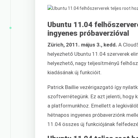
Ubuntu 11.04 felhőszervere
ingyenes próbaverzióval
Zürich, 2011. május 3., kedd.
A CloudS
helyezhető Ubuntu 11.04 szerverek eli
helyezhető, nagy teljesítményű felhősz
kiadásának új funkcióit.
Patrick Baillie vezérigazgató így nyila
szoftverrétegünk. Ez azt jelenti, hog
a platformunkhoz. Emellett a legkiváló
hétnapos ingyenes próbaverziónk mellet
11.04 összes új funkciójának felfedezé