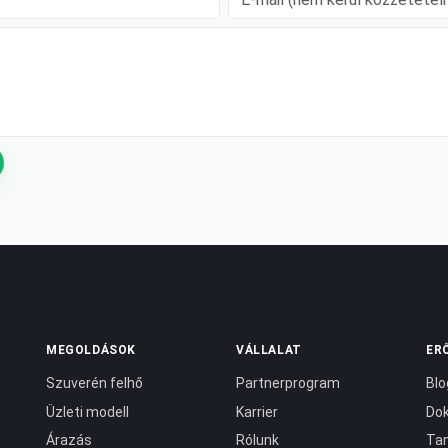
MEGOLDÁSOK
VÁLLALAT
ER
Szuverén felhő
Partnerprogram
Blo
Üzleti modell
Karrier
Do
Árazás
Rólunk
Tan