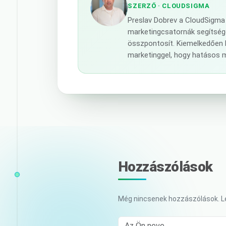
SZERZŐ
· CLOUDSIGMA
Preslav Dobrev a CloudSigma 
marketingcsatornák segítségév
összpontosít. Kiemelkedően 
marketinggel, hogy hatásos 
Hozzászólások
Még nincsenek hozzászólások. Le
Az Ön neve