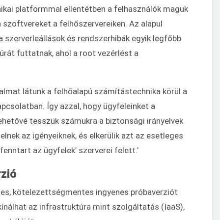
ikai platformmal ellentétben a felhasználók maguk
 a szoftvereket a felhőszervereiken. Az alapul
a szerverleállások és rendszerhibák egyik legfőbb
úrát futtatnak, ahol a root vezérlést a
odalmat látunk a felhőalapú számítástechnika körül a
apcsolatban. Így azzal, hogy ügyfeleinket a
 lehetővé tesszük számukra a biztonsági irányelvek
lnek az igényeiknek, és elkerülik azt az esetleges
enntart az ügyfelek’ szerverei felett.’
zió
tes, kötelezettségmentes ingyenes próbaverziót
kínálhat az infrastruktúra mint szolgáltatás (IaaS),