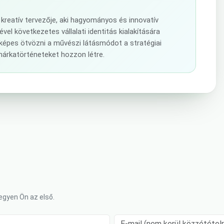
kreatív tervezője, aki hagyományos és innovatív
el következetes vállalati identitás kialakítására
képes ötvözni a művészi látásmódot a stratégiai
márkatörténeteket hozzon létre.
gyen Ön az első.
E-mail (nem kerül közzétételre)