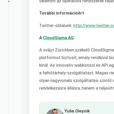
valamint az operációs rendszerek teljes
További információért
Twitter-oldalunk:
http://www.twitter
A
CloudSigma AG
A svájci Zürichben székelő CloudSigma 
platformot biztosít, amely rendkívül b
kínál. Az innovatív webkonzol és API e
a felhőtárhely-szolgáltatást. Magas re
olyan nagyvonalú szolgáltatási szint
rendelkezésre állásra, hanem a teljesít
Yulia Oleynik