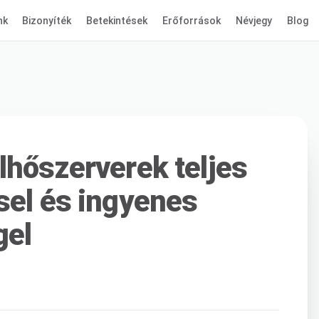
nk
Bizonyíték
Betekintések
Erőforrások
Névjegy
Blog
lhőszerverek teljes
sel és ingyenes
gel