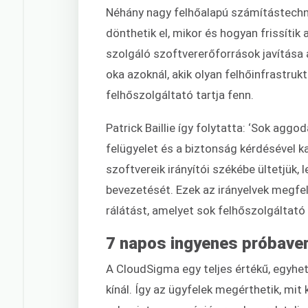
Néhány nagy felhőalapú számítástechn
dönthetik el, mikor és hogyan frissítik
szolgáló szoftvererőforrások javítása 
oka azoknál, akik olyan felhőinfrastrukt
felhőszolgáltató tartja fenn.
Patrick Baillie így folytatta: ‘Sok agg
felügyelet és a biztonság kérdésével k
szoftvereik irányítói székébe ültetjük,
bevezetését. Ezek az irányelvek megfele
rálátást, amelyet sok felhőszolgáltató f
7 napos ingyenes próbaver
A CloudSigma egy teljes értékű, egyhe
kínál. Így az ügyfelek megérthetik, mit 