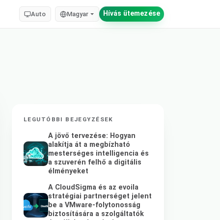
Hívás ütemezése
Auto
Magyar
LEGUTÓBBI BEJEGYZÉSEK
A jövő tervezése: Hogyan
alakítja át a megbízható
mesterséges intelligencia és
a szuverén felhő a digitális
élményeket
A CloudSigma és az evoila
stratégiai partnerséget jelent
be a VMware-folytonosság
biztosítására a szolgáltatók