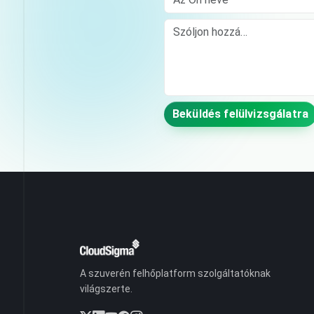
Comment
Beküldés felülvizsgálatra
A szuverén felhőplatform szolgáltatóknak
világszerte.