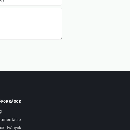
ŐFORRÁSOK
g
kumentáció
úsítványok