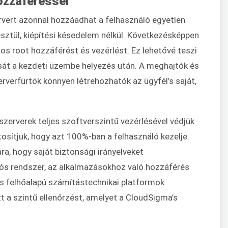
ozzáféréssel
ervert azonnal hozzáadhat a felhasználó egyetlen
ztül, kiépítési késedelem nélkül. Következésképpen
gos root hozzáférést és vezérlést. Ez lehetővé teszi
sát a kezdeti üzembe helyezés után. A meghajtók és
erverfürtök könnyen létrehozhatók az ügyfél’s saját,
zerverek teljes szoftverszintű vezérlésével védjük
tosítjuk, hogy azt 100%-ban a felhasználó kezelje.
ra, hogy saját biztonsági irányelveket
ós rendszer, az alkalmazásokhoz való hozzáférés
ás felhőalapú számítástechnikai platformok
t a szintű ellenőrzést, amelyet a CloudSigma’s