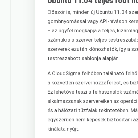
Ubuntu 11.04 teljes root h
Először is, minden új Ubuntu 11.04 sz
gombnyomással vagy API-híváson keres
– az ügyfél megkapja a teljes, kizáróla
számukra a szerver teljes testreszabá
szerverek ezután klónozhatók, így a sz
testreszabott sablonja alapján.
A CloudSigma felhőben található felhős
a közvetlen szerverhozzáférést, és biz
Ez lehetővé teszi a felhasználók számá
alkalmazzanak szervereiken az operáci
és a hálózati tűzfalak tekintetében. M
egyszerűen nem képesek biztosítani az
kínálata nyújt.