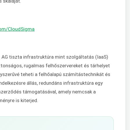
 skáláját.
.com/CloudSigma
AG tiszta infrastruktúra mint szolgáltatás (IaaS)
iztonságos, rugalmas felhőszervereket és tárhelyet
gyszerűvé teheti a felhőalapú számítástechnikát és
ndelkezésre állás, redundáns infrastruktúra egy
ű szerződés támogatásával, amely nemcsak a
ményre is kiterjed.