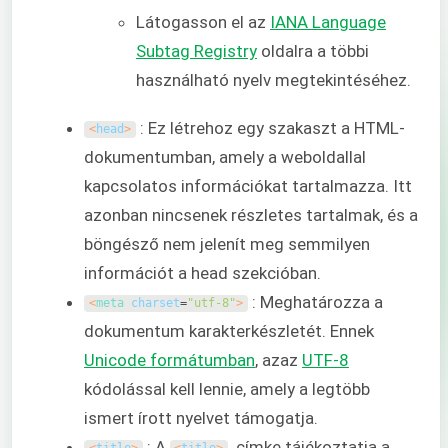
Látogasson el az
IANA Language
Subtag Registry
oldalra a többi
használható nyelv megtekintéséhez.
: Ez létrehoz egy szakaszt a HTML-
<
head
>
dokumentumban, amely a weboldallal
kapcsolatos információkat tartalmazza. Itt
azonban nincsenek részletes tartalmak, és a
böngésző nem jelenít meg semmilyen
információt a head szekcióban.
: Meghatározza a
<
meta 
charset
=
"utf-8"
>
dokumentum karakterkészletét. Ennek
Unicode formátumban
, azaz
UTF-8
kódolással kell lennie, amely a legtöbb
ismert írott nyelvet támogatja.
: A
címke tájékoztatja a