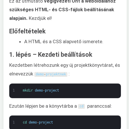
Ez az útmutató
végigvezeti Önt a weboldalához
szükséges HTML- és CSS-fájlok beállításának
alapjain.
Kezdjük el!
Előfeltételek
A HTML és a CSS alapvető ismerete.
1. lépés – Kezdeti beállítások
Kezdetben létrehozunk egy új projektkönyvtárat, és
elnevezzük
:
demo
-
projektnek
1
mkdir 
demo
-
project
Ezután lépjen be a könyvtárba a
paranccsal:
cd
1
cd 
demo
-
project