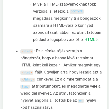
Mivel a HTML-szabványoknak több
verziója is létezik, a
DOCTYPE
megadása megkönnyíti a böngészők
számára a HTML-verzió könnyed
azonosítását. Ebben az útmutatóban
például a legújabb verziót, a
HTML5
.
: Ez a címke tájékoztatja a
<
html
>
böngészőt, hogy a benne lévő tartalmat
HTML-ként kell kezelni. Amikor megnyit egy
fájlt, ügyeljen arra, hogy lezárja azt a
<
html
>
címkével. Ez a címke támogatja a
<
/
html
>
attribútumokat, és megadhatja vele a
lang
weboldal nyelvét. Az útmutatónkban a
nyelvet angolra állítottuk be az
nyelvi
en
kód használatával.