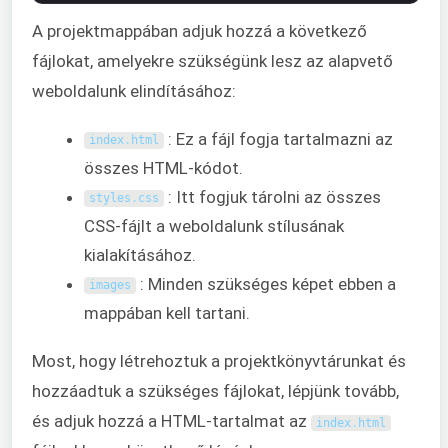
A projektmappában adjuk hozzá a következő
fájlokat, amelyekre szükségünk lesz az alapvető
weboldalunk elindításához:
: Ez a fájl fogja tartalmazni az
index
.
html
összes HTML-kódot.
: Itt fogjuk tárolni az összes
styles
.
css
CSS-fájlt a weboldalunk stílusának
kialakításához.
: Minden szükséges képet ebben a
images
mappában kell tartani.
Most, hogy létrehoztuk a projektkönyvtárunkat és
hozzáadtuk a szükséges fájlokat, lépjünk tovább,
és adjuk hozzá a HTML-tartalmat az
index
.
html