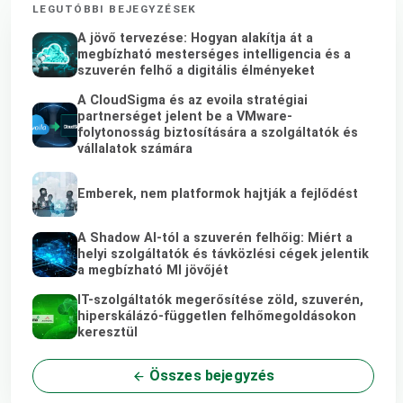
LEGUTÓBBI BEJEGYZÉSEK
A jövő tervezése: Hogyan alakítja át a
megbízható mesterséges intelligencia és a
szuverén felhő a digitális élményeket
A CloudSigma és az evoila stratégiai
partnerséget jelent be a VMware-
folytonosság biztosítására a szolgáltatók és
vállalatok számára
Emberek, nem platformok hajtják a fejlődést
A Shadow AI-tól a szuverén felhőig: Miért a
helyi szolgáltatók és távközlési cégek jelentik
a megbízható MI jövőjét
IT-szolgáltatók megerősítése zöld, szuverén,
hiperskálázó-független felhőmegoldásokon
keresztül
Összes bejegyzés