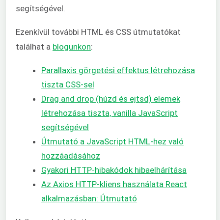
segítségével.
Ezenkívül további HTML és CSS útmutatókat
találhat a
blogunkon
:
Parallaxis görgetési effektus létrehozása
tiszta CSS-sel
Drag and drop (húzd és ejtsd) elemek
létrehozása tiszta, vanilla JavaScript
segítségével
Útmutató a JavaScript HTML-hez való
hozzáadásához
Gyakori HTTP-hibakódok hibaelhárítása
Az Axios HTTP-kliens használata React
alkalmazásban: Útmutató