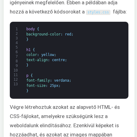
igényeinek megfelelően. Ebben a példában adja
hozzá a következő kódsorokat a
fájlba:
styles
.
css
1
body 
{
2
background-color
:
red
;
3
}
4
5
h1 
{
6
color
:
yellow
;
7
text-align
:
centre
;
8
}
9
10
11
p 
{
12
font-family
:
verdana
;
13
font-size
:
25px
;
}
Végre létrehoztuk azokat az alapvető HTML- és
CSS-fájlokat, amelyekre szükségünk lesz a
weboldalunk elindításához. Ezenkívül képeket is
hozzáadhat, és azokat az images mappában