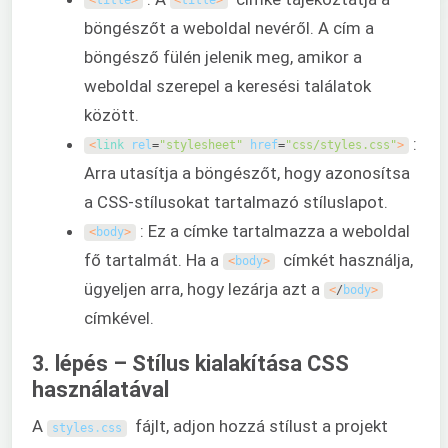
<
title
>
<
title
>
böngészőt a weboldal nevéről. A cím a
böngésző fülén jelenik meg, amikor a
weboldal szerepel a keresési találatok
között.
:
<
link 
rel
=
"stylesheet"
href
=
"css/styles.css"
>
Arra utasítja a böngészőt, hogy azonosítsa
a CSS-stílusokat tartalmazó stíluslapot.
: Ez a címke tartalmazza a weboldal
<
body
>
fő tartalmát. Ha a
címkét használja,
<
body
>
ügyeljen arra, hogy lezárja azt a
<
/
body
>
címkével.
3. lépés – Stílus kialakítása CSS
használatával
A
fájlt, adjon hozzá stílust a projekt
styles
.
css