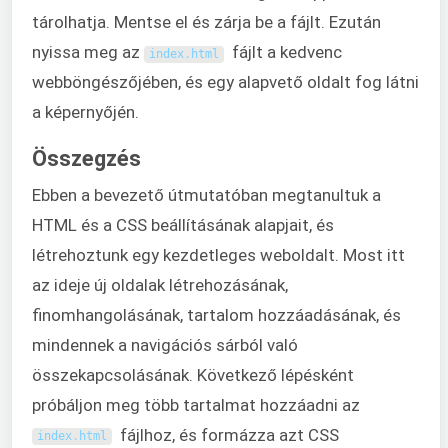
tárolhatja. Mentse el és zárja be a fájlt. Ezután
nyissa meg az
fájlt a kedvenc
index
.
html
webböngészőjében, és egy alapvető oldalt fog látni
a képernyőjén.
Összegzés
Ebben a bevezető útmutatóban megtanultuk a
HTML és a CSS beállításának alapjait, és
létrehoztunk egy kezdetleges weboldalt. Most itt
az ideje új oldalak létrehozásának,
finomhangolásának, tartalom hozzáadásának, és
mindennek a navigációs sárból való
összekapcsolásának. Következő lépésként
próbáljon meg több tartalmat hozzáadni az
fájlhoz, és formázza azt CSS
index
.
html