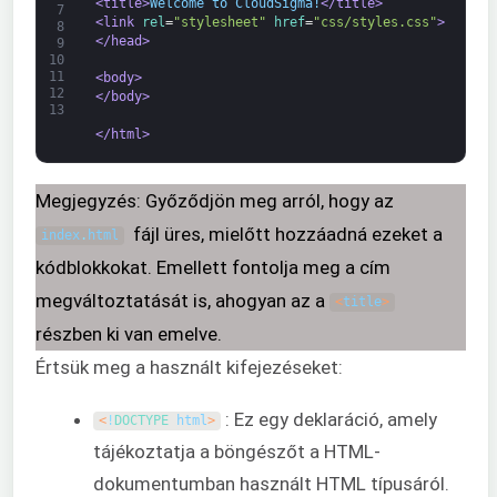
<title>
Welcome to CloudSigma!
</title>
7
<link 
rel
=
"stylesheet"
href
=
"css/styles.css"
>
8
</head>
9
10
11
<body>
12
</body>
13
</html>
Megjegyzés: Győződjön meg arról, hogy az
fájl üres, mielőtt hozzáadná ezeket a
index
.
html
kódblokkokat. Emellett fontolja meg a cím
megváltoztatását is, ahogyan az a
<
title
>
részben ki van emelve.
Értsük meg a használt kifejezéseket:
: Ez egy deklaráció, amely
<
!
DOCTYPE 
html
>
tájékoztatja a böngészőt a HTML-
dokumentumban használt HTML típusáról.