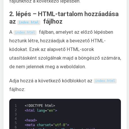
fájlunkhoz a következő lépésben.
2. lépés – HTML-tartalom hozzáadása
az
fájlhoz
index
.
html
A
fájlban, amelyet az előző lépésben
index
.
html
hoztunk létre, hozzáadjuk a bevezető HTML-
kódokat. Ezek az alapvető HTML-sorok
utasításként szolgálnak majd a böngésző számára,
de nem jelennek meg a weboldalon.
Adja hozzá a következő kódblokkot az
index
.
html
fájlhoz:
1
<!DOCTYPE html>
2
<html 
lang
=
"en"
>
3
4
<head>
5
<meta 
charset
=
"utf-8"
>
6