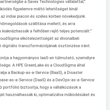
artnerségbe a Savex Technologies vállalattal,”
ködés figyelemre méltó lehetőséget kínál
 az indiai piacon és széles körben növekedjünk.
lhőmegoldások szállítása mellett, és arra
 kiaknázhassák a felhőben rejlő teljes potenciált.”
CloudSigma elkötelezettségét az élvonalbeli
ó digitális transzformációjának ösztönzése iránt.
pontja a hagyományos IaaS-en túlmutató, személyre
ősége. A HPE GreenLake és a CloudSigma által
ja a Backup-as-a-Service (BaaS), a Disaster
base-as-a-Service (DaaS) és a DevOps-as-a-Service
portfólió biztosítja, hogy a vállalkozások a
áját használhassák ki, optimalizálva működésüket és