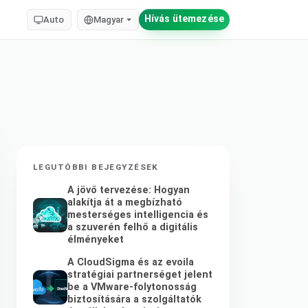
Hívás ütemezése
Auto
Magyar
LEGUTÓBBI BEJEGYZÉSEK
A jövő tervezése: Hogyan
alakítja át a megbízható
mesterséges intelligencia és
a szuverén felhő a digitális
élményeket
A CloudSigma és az evoila
stratégiai partnerséget jelent
be a VMware-folytonosság
biztosítására a szolgáltatók