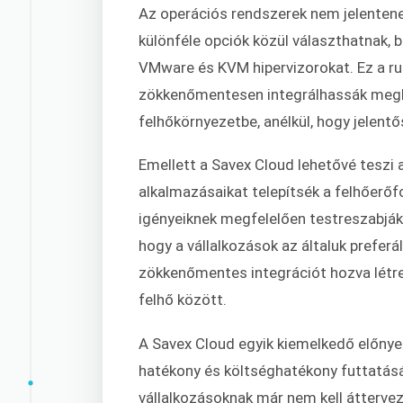
Az operációs rendszerek nem jelentene
különféle opciók közül választhatnak, 
VMware és KVM hipervizorokat. Ez a ru
zökkenőmentesen integrálhassák meglé
felhőkörnyezetbe, anélkül, hogy jelen
Emellett a Savex Cloud lehetővé teszi 
alkalmazásaikat telepítsék a felhőerőf
igényeiknek megfelelően testreszabják
hogy a vállalkozások az általuk prefer
zökkenőmentes integrációt hozva létre 
felhő között.
A Savex Cloud egyik kiemelkedő előnye
hatékony és költséghatékony futtatásán
vállalkozásoknak már nem kell áttervez