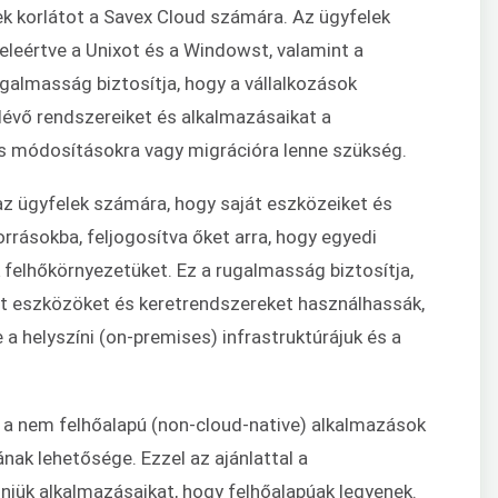
k korlátot a Savex Cloud számára. Az ügyfelek
beleértve a Unixot és a Windowst, valamint a
galmasság biztosítja, hogy a vállalkozások
vő rendszereiket és alkalmazásaikat a
tős módosításokra vagy migrációra lenne szükség.
az ügyfelek számára, hogy saját eszközeiket és
orrásokba, feljogosítva őket arra, hogy egyedi
 felhőkörnyezetüket. Ez a rugalmasság biztosítja,
ált eszközöket és keretrendszereket használhassák,
a helyszíni (on-premises) infrastruktúrájuk és a
 a nem felhőalapú (non-cloud-native) alkalmazások
ak lehetősége. Ezzel az ajánlattal a
niük alkalmazásaikat, hogy felhőalapúak legyenek.