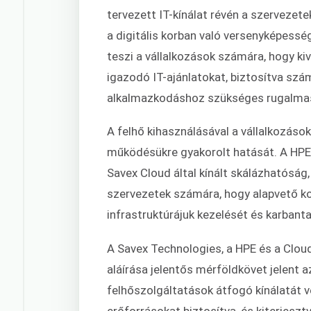
tervezett IT-kínálat révén a szervezete
a digitális korban való versenyképess
teszi a vállalkozások számára, hogy ki
igazodó IT-ajánlatokat, biztosítva szá
alkalmazkodáshoz szükséges rugalmass
A felhő kihasználásával a vállalkozások
működésükre gyakorolt hatását. A HPE
Savex Cloud által kínált skálázhatóság
szervezetek számára, hogy alapvető k
infrastruktúrájuk kezelését és karbant
A Savex Technologies, a HPE és a Clou
aláírása jelentős mérföldkövet jelent 
felhőszolgáltatások átfogó kínálatát 
erőforrásokat biztosítva, és kiterjesz