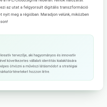
vezi az utat a felgyorsult digitális transzformáció
ket nyit meg a régióban. Maradjon velünk, miközben
áson!
kreatív tervezője, aki hagyományos és innovatív
el következetes vállalati identitás kialakítására
képes ötvözni a művészi látásmódot a stratégiai
márkatörténeteket hozzon létre.