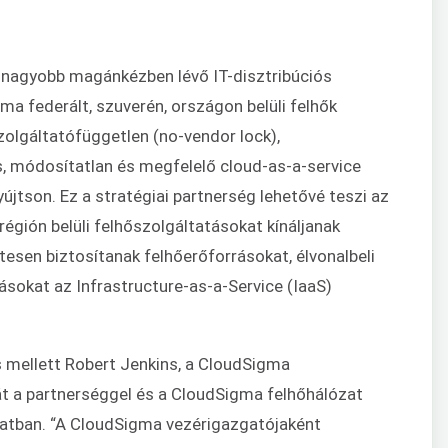
egnagyobb magánkézben lévő IT-disztribúciós
ma federált, szuverén, országon belüli felhők
zolgáltatófüggetlen (no-vendor lock),
s, módosítatlan és megfelelő cloud-as-a-service
újtson. Ez a stratégiai partnerség lehetővé teszi az
régión belüli felhőszolgáltatásokat kínáljanak
esen biztosítanak felhőerőforrásokat, élvonalbeli
sokat az Infrastructure-as-a-Service (IaaS)
 mellett Robert Jenkins, a CloudSigma
át a partnerséggel és a CloudSigma felhőhálózat
atban. “A CloudSigma vezérigazgatójaként