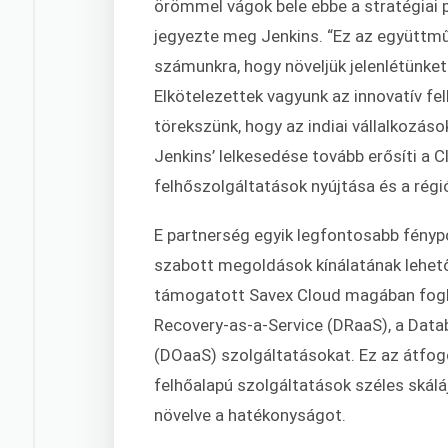
örömmel vágok bele ebbe a stratégiai p
jegyezte meg Jenkins. “Ez az együttmű
számunkra, hogy növeljük jelenlétünket
Elkötelezettek vagyunk az innovatív fe
törekszünk, hogy az indiai vállalkozások
Jenkins’ lelkesedése tovább erősíti a 
felhőszolgáltatások nyújtása és a régi
E partnerség egyik legfontosabb fény
szabott megoldások kínálatának lehet
támogatott Savex Cloud magában foglal
Recovery-as-a-Service (DRaaS), a Data
(DOaaS) szolgáltatásokat. Ez az átfogó 
felhőalapú szolgáltatások széles skál
növelve a hatékonyságot.