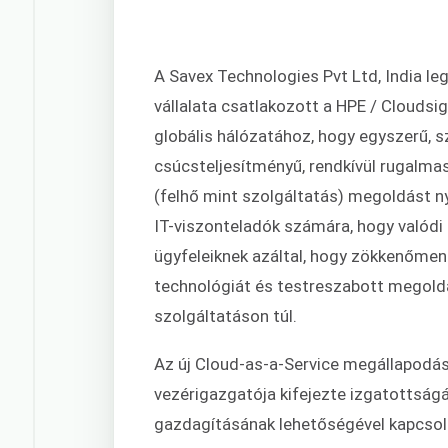
A Savex Technologies Pvt Ltd, India l
vállalata csatlakozott a HPE / Cloudsig
globális hálózatához, hogy egyszerű, s
csúcsteljesítményű, rendkívül rugalma
(felhő mint szolgáltatás) megoldást ny
IT-viszonteladók számára, hogy valódi 
ügyfeleiknek azáltal, hogy zökkenőment
technológiát és testreszabott megoldá
szolgáltatáson túl.
Az új Cloud-as-a-Service megállapodás
vezérigazgatója kifejezte izgatottság
gazdagításának lehetőségével kapcsol