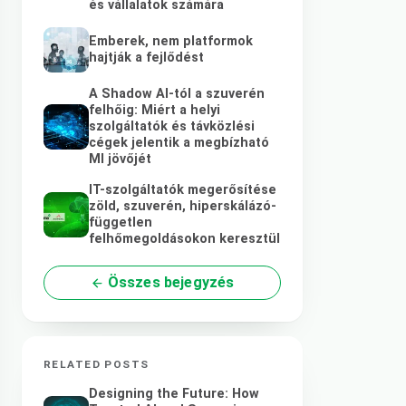
és vállalatok számára
Emberek, nem platformok
hajtják a fejlődést
A Shadow AI-tól a szuverén
felhőig: Miért a helyi
szolgáltatók és távközlési
cégek jelentik a megbízható
MI jövőjét
IT-szolgáltatók megerősítése
zöld, szuverén, hiperskálázó-
független
felhőmegoldásokon keresztül
Összes bejegyzés
RELATED POSTS
Designing the Future: How