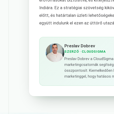
Indiára. Ez a stratégiai szövetség kikö
előtt, és határtalan üzleti lehetősége
együtt indulunk el ezen az úttörő utaz
Preslav Dobrev
SZERZŐ
· CLOUDSIGMA
Preslav Dobrev a CloudSigma 
marketingcsatornák segítségév
összpontosít. Kiemelkedően 
marketinggel, hogy hatásos 