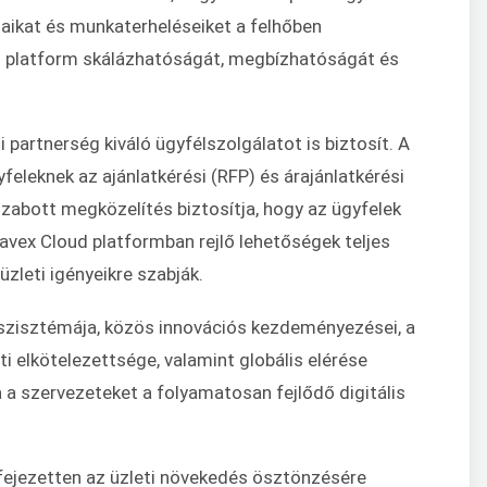
aikat és munkaterheléseiket a felhőben
ud platform skálázhatóságát, megbízhatóságát és
 partnerség kiváló ügyfélszolgálatot is biztosít. A
feleknek az ajánlatkérési (RFP) és árajánlatkérési
zabott megközelítés biztosítja, hogy az ügyfelek
vex Cloud platformban rejlő lehetőségek teljes
üzleti igényeikre szabják.
koszisztémája, közös innovációs kezdeményezései, a
i elkötelezettsége, valamint globális elérése
a a szervezeteket a folyamatosan fejlődő digitális
kifejezetten az üzleti növekedés ösztönzésére