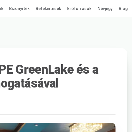
nk
Bizonyíték
Betekintések
Erőforrások
Névjegy
Blog
HPE GreenLake és a
ogatásával