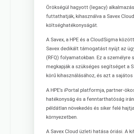
Örökségül hagyott (legacy) alkalmazás
futtathatják, kihasználva a Savex Clo
költséghatékonyságát.
A Savex, a HPE és a CloudSigma közötti
Savex dedikált támogatást nyújt az ügy
(RFQ) folyamatokban. Ez a személyre s
megkapják a szükséges segítséget a Sa
körű kihasználásához, és azt a sajátos 
A HPE’s iPortal platformja, partner-ö
hatékonyság és a fenntarthatóság iránt
példátlan növekedés és siker felé hajtj
környezetben.
A Savex Cloud üzleti hatása óriási. A 