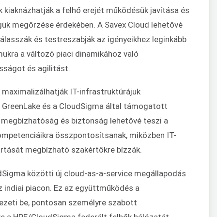
k kiaknázhatják a felhő erejét működésük javítása és
égük megőrzése érdekében. A Savex Cloud lehetővé
válasszák és testreszabják az igényeikhez leginkább
mukra a változó piaci dinamikához való
ágot és agilitást.
 maximalizálhatják IT-infrastruktúrájuk
 GreenLake és a CloudSigma által támogatott
, megbízhatóság és biztonság lehetővé teszi a
ompetenciáikra összpontosítsanak, miközben IT-
artását megbízható szakértőkre bízzák.
dSigma közötti új cloud-as-a-service megállapodás
az indiai piacon. Ez az együttműködés a
vezeti be, pontosan személyre szabott
tve a HPE/CloudSigma federált felhők hálózatát