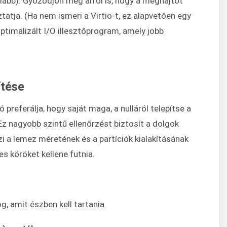
alább). Győződjön meg arról is, hogy a meghajtót
tatja. (Ha nem ismeri a Virtio-t, ez alapvetően egy
optimalizált I/O illesztőprogram, amely jobb
ítése
 preferálja, hogy saját maga, a nulláról telepítse a
. Ez nagyobb szintű ellenőrzést biztosít a dolgok
szi a lemez méretének és a partíciók kialakításának
s köröket kellene futnia.
g, amit észben kell tartania.