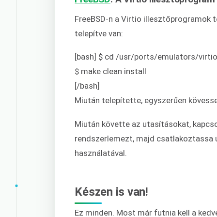
FreeBSD-n a Virtio illesztőprogramok t
telepítve van:
[bash] $ cd /usr/ports/emulators/virt
$ make clean install
[/bash]
Miután telepítette, egyszerűen kövesse
Miután követte az utasításokat, kapcsol
rendszerlemezt, majd csatlakoztassa új
használatával.
Készen is van!
Ez minden. Most már futnia kell a kedv