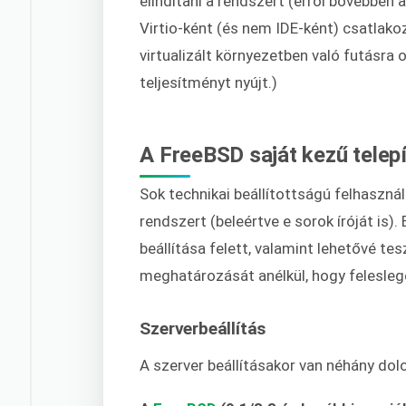
elindítani a rendszert (erről bővebben 
Virtio-ként (és nem IDE-ként) csatlakoz
virtualizált környezetben való futásra 
teljesítményt nyújt.)
A FreeBSD saját kezű telep
Sok technikai beállítottságú felhasználó
rendszert (beleértve e sorok íróját is)
beállítása felett, valamint lehetővé te
meghatározását anélkül, hogy feleslege
Szerverbeállítás
A szerver beállításakor van néhány dolo