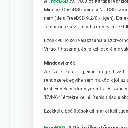
A
FreeBSD
(9.1/8.3 és korábbi verzió
Mind az OpenBSD, mind a NetBSD támoga
nem (de a FreeBSD 9.2/8.4 igen). Enne
telepítőeszközt, mind a merevlemezt ID
Ezenkívül le kell választania a szerver
Virtio-t használ), és le kell cserélnie 
Mindegyiknél:
A következő dolog, amit meg kell válto
rendszerek egyike sem működik jól az 
kkal. Ennek eredményeként a ‘Advanced’
‘KVM64’ értékre kell állítania (lásd aláb
Ezekkel a beállításokkal már el kell tudn
FreeBSD
: A Virtio illesztőprogram