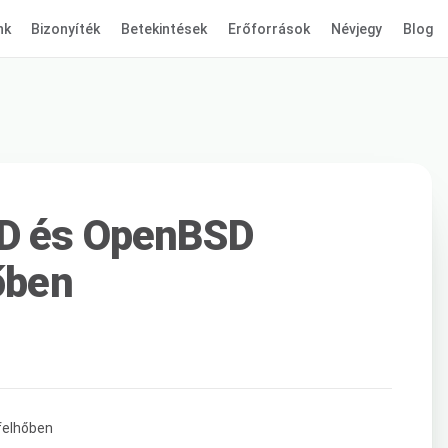
nk
Bizonyíték
Betekintések
Erőforrások
Névjegy
Blog
SD és OpenBSD
őben