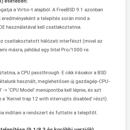
k) esetében:
tja a Virtio-t alapból. A FreeBSD 9.1 azonban
k eredményeként a telepítés során mind a
E használatával kell csatlakoztatnia.
hez csatlakoztatott hálózati interfészt (mivel az
valami másra, például egy Intel Pro/1000-re.
ztatnia, a CPU passthrough. E cikk írásakor a BSD
általunk használt, meglehetősen új gazdagép-CPU-
 -> ‘CPU Model’ menüpontba kell lépnie, és azt
b a ‘Kernel trap 12 with interrupts disabled’ részt).
ia indítani a rendszert és futtatni a telepítőt.
 telepítése (9.1/8.3 és korábbi verziók)