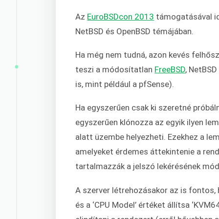
Az
EuroBSDcon 2013
támogatásával id
NetBSD és OpenBSD témájában.
Ha még nem tudná, azon kevés felhőszo
teszi a módosítatlan
FreeBSD
, NetBSD
is, mint például a pfSense).
Ha egyszerűen csak ki szeretné próbáln
egyszerűen klónozza az egyik ilyen le
alatt üzembe helyezheti. Ezekhez a lem
amelyeket érdemes áttekintenie a rends
tartalmazzák a jelszó lekérésének mód
A szerver létrehozásakor az is fontos, 
és a ‘CPU Model’ értéket állítsa ‘KVM6