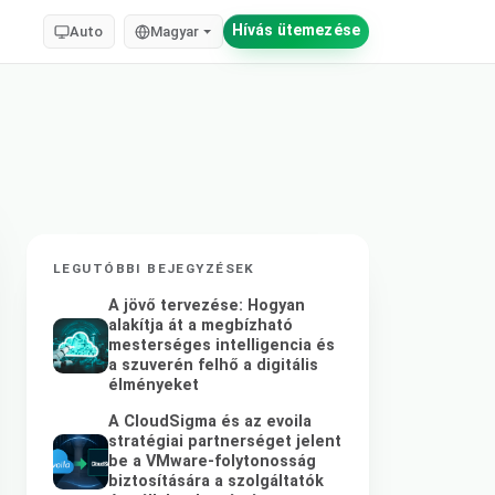
Hívás ütemezése
Auto
Magyar
LEGUTÓBBI BEJEGYZÉSEK
A jövő tervezése: Hogyan
alakítja át a megbízható
mesterséges intelligencia és
a szuverén felhő a digitális
élményeket
A CloudSigma és az evoila
stratégiai partnerséget jelent
be a VMware-folytonosság
biztosítására a szolgáltatók