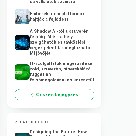
és vállalatok számára
Emberek, nem platformok
hajtják a fejlődést
A Shadow AI-tól a szuverén
felhőig: Miért a helyi
szolgáltatók és távközlési
cégek jelentik a megbízható
MI jövőjét
IT-szolgáltatók megerősítése
zöld, szuverén, hiperskálázó-
független
felhőmegoldásokon keresztül
Összes bejegyzés
RELATED POSTS
Designing the Future: How