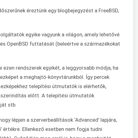
őszerűnek éreztünk egy blogbejegyzést a FreeBSD,
lgáltatók egyike vagyunk a világon, amely lehetővé
 és OpenBSD futtatását (beleértve a származékokat
i ezen rendszerek egyikét, a leggyorsabb módja, ha
mezképet a meghajtó-könyvtárunkból. Így percek
ezképekhez telepítési útmutatók is elérhetők,
zerindítás előtt. A telepítési útmutatók
ját stb.
hogy lépjen a szerverbeállítások ‘Advanced’ lapjára,
4’ értékre. Ellenkező esetben nem fogja tudni