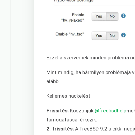
Ezzel a szervernek minden probléma nélkü
Mint mindig, ha bármilyen problémája v
alább.
Kellemes hackelést!
Frissítés:
Köszönjük
@freebsdhelp
-ne
támogatással érkezik.
2. frissítés:
A FreeBSD 9.2 a cikk megje