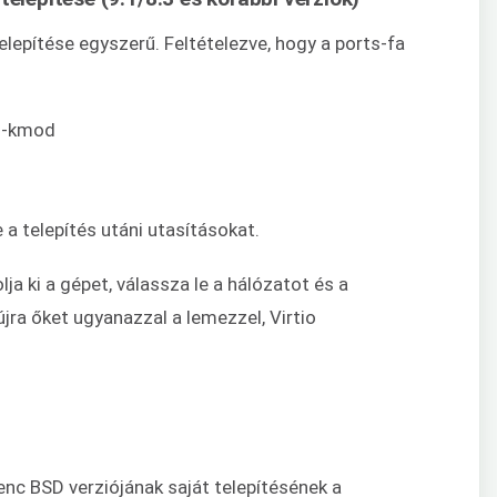
elepítése egyszerű. Feltételezve, hogy a ports-fa
io-kmod
 a telepítés utáni utasításokat.
ja ki a gépet, válassza le a hálózatot és a
ra őket ugyanazzal a lemezzel, Virtio
enc BSD verziójának saját telepítésének a