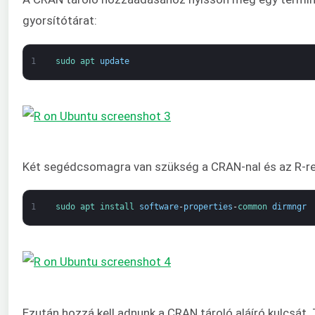
gyorsítótárat:
1
sudo 
apt 
update
Két segédcsomagra van szükség a CRAN-nal és az R-rel
1
sudo 
apt 
install 
software
-
properties
-
common 
dirmngr
Ezután hozzá kell adnunk a CRAN tároló aláíró kulcsát. 