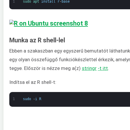
1
sudo 
apt 
install
r
-
base
Munka az R shell-lel
Ebben a szakaszban egy egyszerű bemutatót láthatunk a
egy olyan összefüggő funkciókészlettel érkezik, amelyn
tegye. Először is nézze meg a(z)
stringr
-t itt
.
Indítsa el az R shell-t:
1
sudo
-
i
R