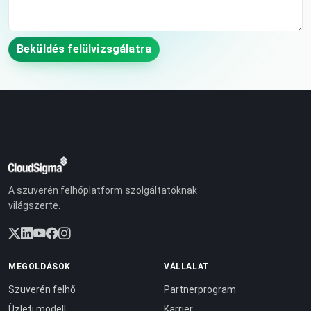
Beküldés felülvizsgálatra
A szuverén felhőplatform szolgáltatóknak
világszerte.
MEGOLDÁSOK
VÁLLALAT
Szuverén felhő
Partnerprogram
Üzleti modell
Karrier