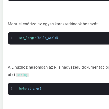
Most ellenőrizd az egyes karakterláncok hosszát:
1
str_length
(
hello_world
)
A Linuxhoz hasonlóan az R is nagyszerű dokumentációs
a(z)
:
string
1
help
(
stringr
)