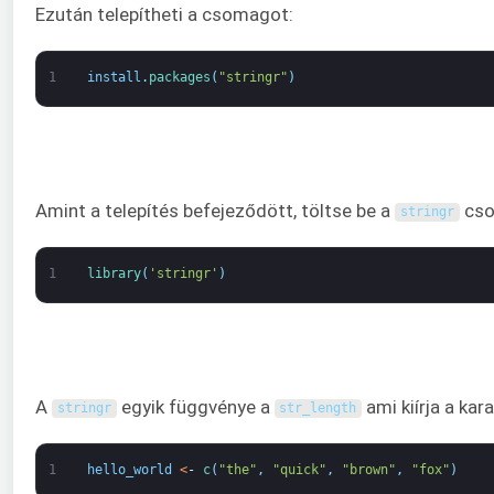
Ezután telepítheti a csomagot:
1
install
.
packages
(
"stringr"
)
Amint a telepítés befejeződött, töltse be a
cso
stringr
1
library
(
'stringr'
)
A
egyik függvénye a
ami kiírja a kar
stringr
str_length
1
hello_world
<
-
c
(
"the"
,
"quick"
,
"brown"
,
"fox"
)