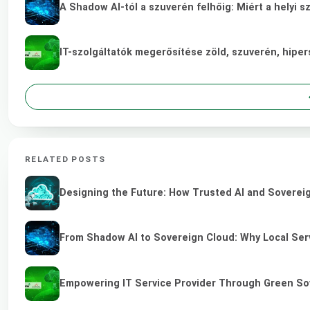
A Shadow AI-tól a szuverén felhőig: Miért a helyi s
IT-szolgáltatók megerősítése zöld, szuverén, hip
RELATED POSTS
Designing the Future: How Trusted AI and Sovereig
From Shadow AI to Sovereign Cloud: Why Local Serv
Empowering IT Service Provider Through Green So