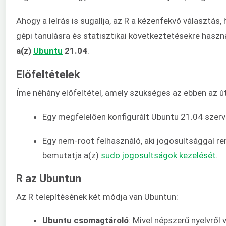
Ahogy a leírás is sugallja, az R a kézenfekvő választá
gépi tanulásra és statisztikai következtetésekre hasz
a(z)
Ubuntu
21.04
.
Előfeltételek
Íme néhány előfeltétel, amely szükséges az ebben az 
Egy megfelelően konfigurált Ubuntu 21.04 szerv
Egy nem-root felhasználó, aki jogosultsággal re
bemutatja a(z)
sudo jogosultságok kezelését
.
R az Ubuntun
Az R telepítésének két módja van Ubuntun:
Ubuntu csomagtároló
: Mivel népszerű nyelvről