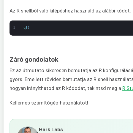
Az R shellből való kilépéshez használd az alábbi kódot:
1
q
(
)
Záró gondolatok
Ez az útmutató sikeresen bemutatja az R konfigurálásá
gyors. Emellett röviden bemutatja az R shell használat
hogyan irányíthatod az R kódodat, tekintsd meg a
R St
Kellemes számítógép-használatot!
Hark Labs