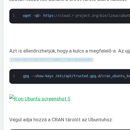
1
wget
-
qO
-
https
:
//cloud.r-project.org/bin/linux/ubun
Azt is ellenőrizhetjük, hogy a kulcs a megfelelő-e. Az u
:
E298A3A825C0D65DFD57CBB651716619E084DAB9
1
gpg
--
show
-
keys
/
etc
/
apt
/
trusted
.
gpg
.
d
/
cran_ubuntu_k
Végül adja hozzá a CRAN tárolót az Ubuntuhoz: