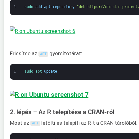
1
sudo 
add
-
apt
-
repository
"deb https://cloud.r-project
Frissítse az
gyorsítótárat:
APT
1
sudo 
apt 
update
2. lépés – Az R telepítése a CRAN-ról
Most az
letölti és telepíti az R-t a CRAN tárolóból.
APT