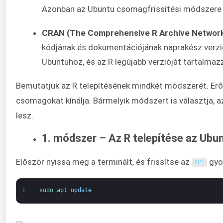
Azonban az Ubuntu csomagfrissítési módszere m
CRAN (The Comprehensive R Archive Network
kódjának és dokumentációjának naprakész verziói
Ubuntuhoz, és az R legújabb verzióját tartalmaz
Bemutatjuk az R telepítésének mindkét módszerét. Erőse
csomagokat kínálja. Bármelyik módszert is választja, a
lesz.
1. módszer – Az R telepítése az Ubun
Először nyissa meg a terminált, és frissítse az
gyor
APT
1
sudo 
apt 
update