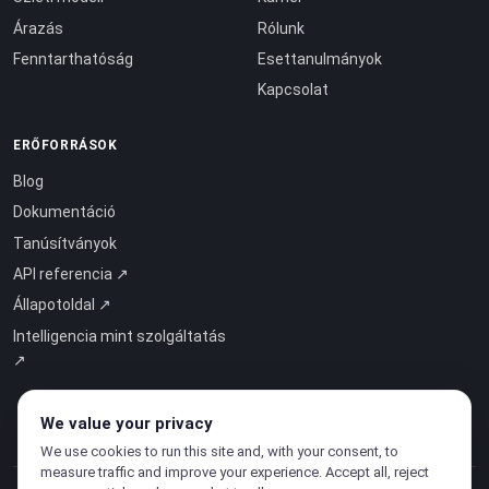
Árazás
Rólunk
Fenntarthatóság
Esettanulmányok
Kapcsolat
ERŐFORRÁSOK
Blog
Dokumentáció
Tanúsítványok
API referencia ↗
Állapotoldal ↗
Intelligencia mint szolgáltatás
↗
We value your privacy
We use cookies to run this site and, with your consent, to
measure traffic and improve your experience. Accept all, reject