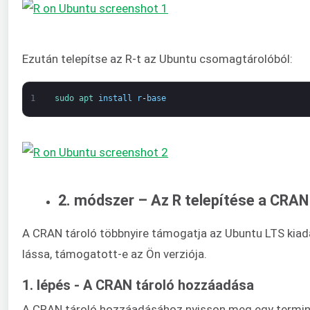
Ezután telepítse az R-t az Ubuntu csomagtárolóból:
1
sudo 
apt 
install
r
-
base
2. módszer – Az R telepítése a CRAN
A CRAN tároló többnyire támogatja az Ubuntu LTS kiadá
lássa, támogatott-e az Ön verziója.
1. lépés - A CRAN tároló hozzáadása
A CRAN tároló hozzáadásához nyisson meg egy terminál