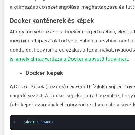
alkalmazások összehangolása, meghatározása és futtat
Docker konténerek és képek
Ahogy mélyebbre ásol a Docker megértésében, elengedh
még nincs tapasztalatod vele. Ebben a részben megha
gondolod, hogy ismered ezeket a fogalmakat, nyugodta
is, amely elmagyarázza a Docker alapvető fogalmait
.
Docker képek
A Docker képek (images) írásvédett fájlok gyűjteményei
engedélyezett. A Docker képeket arra használjuk, hogy 
futó képek számának ellenőrzéséhez használd a követ
1
$
docker 
images