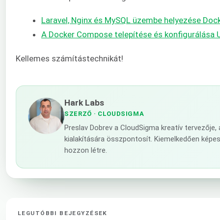
Laravel, Nginx és MySQL üzembe helyezése Doc
A Docker Compose telepítése és konfigurálása 
Kellemes számítástechnikát!
Hark Labs
SZERZŐ
· CLOUDSIGMA
Preslav Dobrev a CloudSigma kreatív tervezője,
kialakítására összpontosít. Kiemelkedően képe
hozzon létre.
LEGUTÓBBI BEJEGYZÉSEK