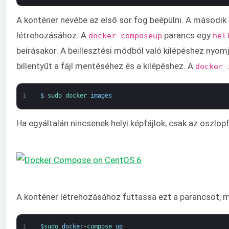
A konténer nevébe az első sor fog beépülni. A második 
létrehozásához. A
parancs egy
docker-compose
up
hel
beírásakor. A beillesztési módból való kilépéshez nyo
billentyűt a fájl mentéséhez és a kilépéshez. A
docker 
1
$
sudo 
docker 
images
Ha egyáltalán nincsenek helyi képfájlok, csak az oszlop
A konténer létrehozásához futtassa ezt a parancsot,
1
$
sudo 
docker
-
compose 
up