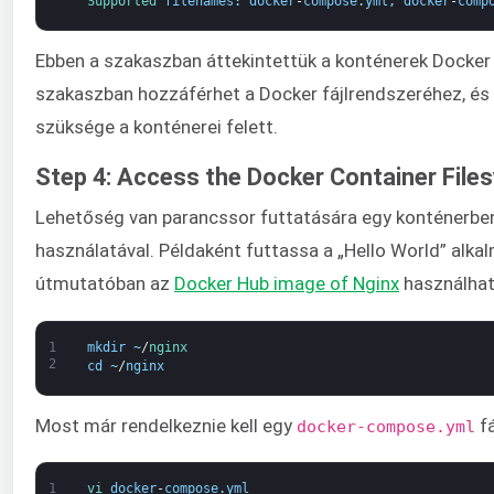
Supported 
filenames
:
docker
-
compose
.
yml
,
docker
-
comp
Ebben a szakaszban áttekintettük a konténerek Docker 
szakaszban hozzáférhet a Docker fájlrendszeréhez, és p
szüksége a konténerei felett.
Step 4: Access the Docker Container File
Lehetőség van parancssor futtatására egy konténerben,
használatával. Példaként futtassa a „Hello World” alka
útmutatóban az
Docker Hub image of Nginx
használhat
1
mkdir
~
/
nginx
2
cd
~
/
nginx
Most már rendelkeznie kell egy
fá
docker-compose.yml
1
vi 
docker
-
compose
.
yml