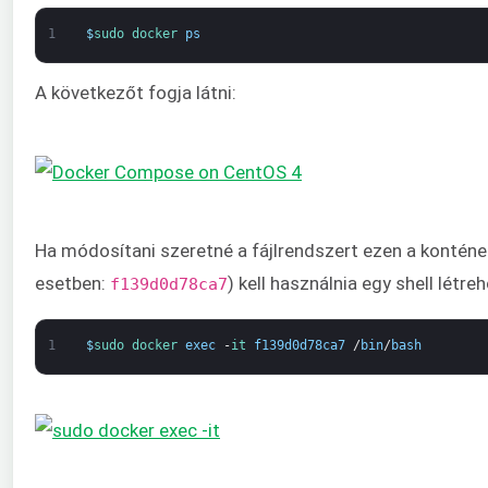
1
$
sudo 
docker 
ps
A következőt fogja látni:
Ha módosítani szeretné a fájlrendszert ezen a konténe
esetben:
) kell használnia egy shell létr
f139d0d78ca7
1
$
sudo 
docker 
exec
-
it 
f139d0d78ca7
/
bin
/
bash