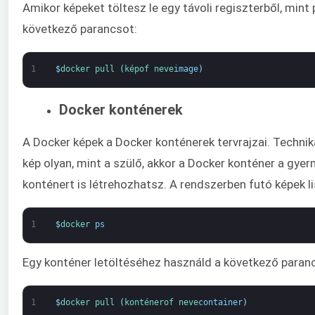
Amikor képeket töltesz le egy távoli regiszterből, mint
következő parancsot:
1
$
docker 
pull
(
kép
of 
neve
image
)
Docker konténerek
A Docker képek a Docker konténerek tervrajzai. Technik
kép olyan, mint a szülő, akkor a Docker konténer a gyer
konténert is létrehozhatsz. A rendszerben futó képek 
1
$
docker 
ps
Egy konténer letöltéséhez használd a következő paran
1
$
docker 
pull
(
konténer
of 
neve
container
)