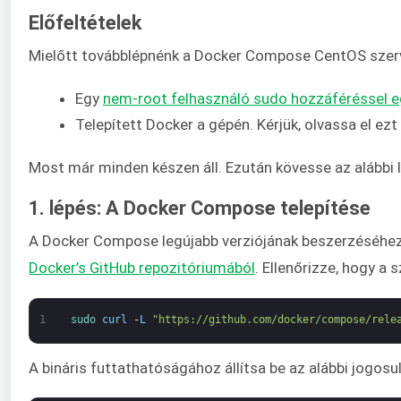
Előfeltételek
Mielőtt továbblépnénk a Docker Compose CentOS szerver
Egy
nem-root felhasználó sudo hozzáféréssel e
Telepített Docker a gépén. Kérjük, olvassa el ezt
Most már minden készen áll. Ezután kövesse az alábbi
1. lépés: A Docker Compose telepítése
A Docker Compose legújabb verziójának beszerzéséhe
Docker’s GitHub repozitóriumából
. Ellenőrizze, hogy a 
1
sudo 
curl
-
L
"https://github.com/docker/compose/rele
A bináris futtathatóságához állítsa be az alábbi jogosu