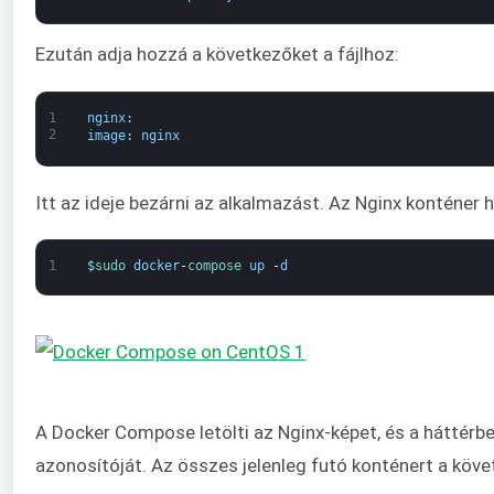
Ezután adja hozzá a következőket a fájlhoz:
1
nginx
:
2
image
:
nginx
Itt az ideje bezárni az alkalmazást. Az Nginx konténer
1
$
sudo 
docker
-
compose 
up
-
d
A Docker Compose letölti az Nginx-képet, és a háttérbe
azonosítóját. Az összes jelenleg futó konténert a köve