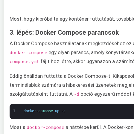
Most, hogy kipróbálta egy konténer futtatását, tová
3. lépés: Docker Compose parancsok
A Docker Compose használatának megkezdéséhez ez a 
egy olyan parancs, amely könyvtárank
docker-compose
fájlt hoz létre, akkor ugyanazon a számí
compose.yml
Eddig önállóan futtatta a Docker Compose-t. Kikapcso
terminálablak számára a hibakeresési üzenetek megjel
szolgáltatásként futtatni. A
opció egyszerű módot k
-d
1
docker
-
compose 
up
-
d
Most a
a háttérbe kerül. A Docker-kon
docker-compose