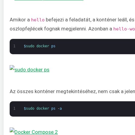
Amikor a
befejezi a feladatát, a konténer leáll,
hello
oszlopfejlécek fognak megjelenni. Azonban a
hello-wo
1
$
sudo 
docker 
ps
Az összes konténer megtekintéséhez, nem csak a jelen
1
$
sudo 
docker 
ps
-
a