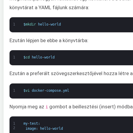
könyvtárat a YAML fájlunk számára:
1
$
mkdir 
hello
-
world
Ezután lépjen be ebbe a könyvtárba:
1
$
cd 
hello
-
world
Ezután a preferált szövegszerkesztőjével hozza létre 
1
$
vi 
docker
-
compose
.
yml
Nyomja meg az
gombot a beillesztési (insert) módba 
i
1
my
-
test
:
2
image
:
hello
-
world