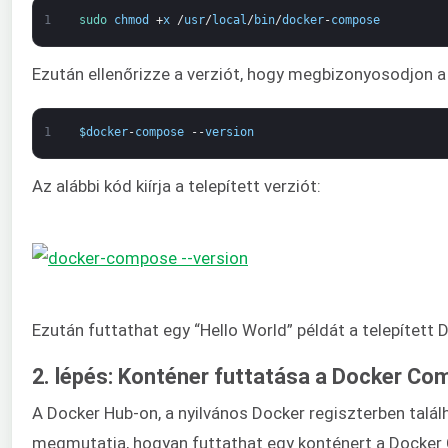
1
sudo 
chmod
+
x
/
usr
/
local
/
bin
/
docker
-
compose
Ezután ellenőrizze a verziót, hogy megbizonyosodjon a 
1
$
docker
-
compose
--
version
Az alábbi kód kiírja a telepített verziót:
Ezután futtathat egy “Hello World” példát a telepítet
2. lépés: Konténer futtatása a Docker Co
A Docker Hub-on, a nyilvános Docker regiszterben talál
megmutatja, hogyan futtathat egy konténert a Docker C