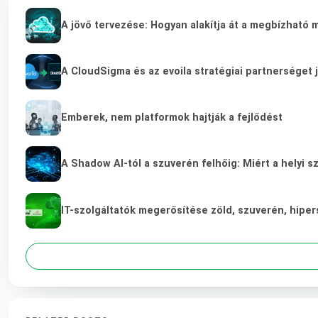
A jövő tervezése: Hogyan alakítja át a megbízható 
A CloudSigma és az evoila stratégiai partnerséget 
Emberek, nem platformok hajtják a fejlődést
A Shadow AI-tól a szuverén felhőig: Miért a helyi s
IT-szolgáltatók megerősítése zöld, szuverén, hip