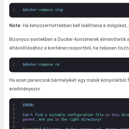
1
$
docker
-
compose 
stop
Note
: Ha kényszerítettebben kell leállítania a dolgokat,
Bizonyos esetekben a Docker-konténerek elmenthetik a
eltávolításához a konténercsoportból, ha teljesen tiszta
1
$
docker
-
compose 
rm
Ha ezen parancsok bármelyikét egy másik könyvtárból f
eredményezni:
1
ERROR
:
2
3
Can
'
t
find
a
suitable 
configuration 
file 
in
this
dir
4
parent
.
Are 
you 
in
the 
right 
directory
?
5
6