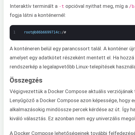
Interaktív terminált a
opcióval nyithat meg, míg a
-t
/b
fogja látni a konténernél:
1
root
@
b86b6699714c
:
/
#
A konténeren belül egy parancssort talál. A konténer új
amelyet egy adatkötet részeként mentett el. Ha hozzá v
rendszerkép a legalapvetőbb Linux-telepítések használa
Összegzés
Végigvezettük a Docker Compose aktuális verziójának 
Lenyűgöző a Docker Compose azon képessége, hogy egys
alkalmazásokig mindössze percek kérdése az út. Így ha
kiváló választás. Ez azonban nem egy univerzális megol
A Docker Compose lehetőségeinek további felfedezés