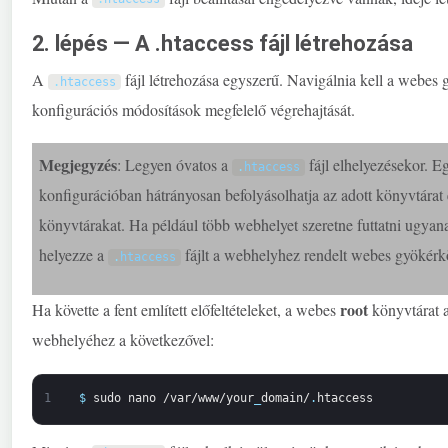
2. lépés — A .htaccess fájl létrehozása
A
fájl létrehozása egyszerű. Navigálnia kell a webes
.
htaccess
konfigurációs módosítások megfelelő végrehajtását.
Megjegyzés
: Legyen óvatos a
fájl elhelyezésekor. E
.
htaccess
konfigurációban hátrányosan befolyásolhatja az adott könyvtárat é
könyvtárakat. Ha például több webhelyet szeretne futtatni ugya
helyezze a
fájlt a webhelyhez rendelt webes gyökérk
.
htaccess
root
Ha követte a fent említett előfeltételeket, a webes
könyvtárat 
webhelyéhez a következővel:
1
$
sudo
nano
/var/www/your
_
domain/
.
htaccess