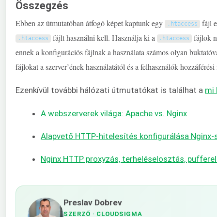
Összegzés
Ebben az útmutatóban átfogó képet kaptunk egy
fájl 
.
htaccess
fájlt használni kell. Használja ki a
fájlok n
.
htaccess
.
htaccess
ennek a konfigurációs fájlnak a használata számos olyan buktatóv
fájlokat a szerver’ének használatától és a felhasználók hozzáférési
Ezenkívül további hálózati útmutatókat is találhat a
mi
A webszerverek világa: Apache vs. Nginx
Alapvető HTTP-hitelesítés konfigurálása Nginx-
Nginx HTTP proxyzás, terheléselosztás, pufferel
Preslav Dobrev
SZERZŐ
· CLOUDSIGMA