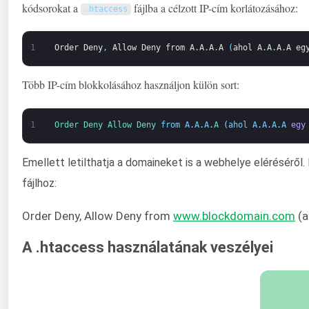
kódsorokat a
fájlba a célzott IP-cím korlátozásához:
.
htaccess
1
Order
Deny
,
Allow
Deny
from
A
.
A
.
A
.
A
(
ahol
A
.
A
.
A
.
A
eg
Több IP-cím blokkolásához használjon külön sort:
1
Order 
Deny 
Allow 
Deny 
from
A
.
A
.
A
.
A
(
ahol
A
.
A
.
A
.
A
egy
Emellett letilthatja a domaineket is a webhelye elérésérő
fájlhoz:
Order Deny, Allow Deny from
www.blockdomain.com
(a
A .htaccess használatának veszélyei