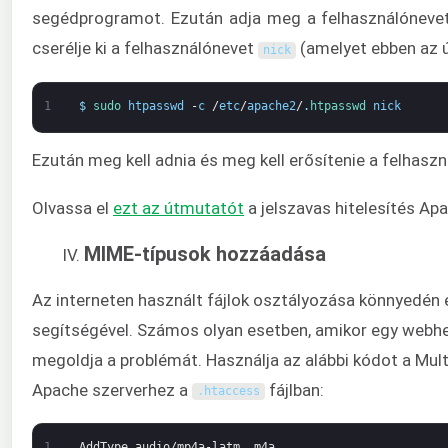
segédprogramot. Ezután adja meg a felhasználónevet 
cserélje ki a felhasználónevet
(amelyet ebben az ú
nick
1
$
sudo 
htpasswd
-
c
/
etc
/
apache2
/
.
htpasswd 
nick
Ezután meg kell adnia és meg kell erősítenie a felhaszn
Olvassa el
ezt az útmutatót
a jelszavas hitelesítés Ap
MIME-típusok hozzáadása
Az interneten használt fájlok osztályozása könnyedén
segítségével. Számos olyan esetben, amikor egy webhel
megoldja a problémát. Használja az alábbi kódot a Mul
Apache szerverhez a
fájlban:
.
htaccess
1
AddType
audio/mp4a-latm
.
m4a