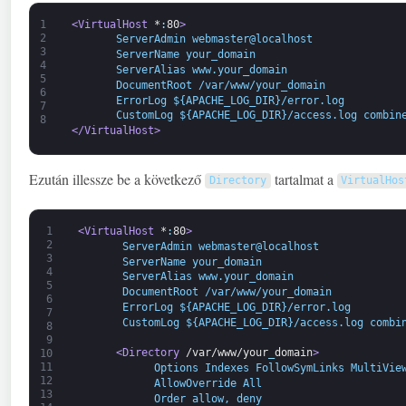
1
<VirtualHost 
*
:
80
>
2
       ServerAdmin webmaster@localhost 
3
       ServerName your_domain
4
       ServerAlias www.your_domain 
5
       DocumentRoot /var/www/your_domain
6
       ErrorLog ${APACHE_LOG_DIR}/error.log 
7
       CustomLog ${APACHE_LOG_DIR}/access.log combin
8
</VirtualHost>
Ezután illessze be a következő
tartalmat a
Directory
VirtualHos
1
<VirtualHost 
*
:
80
>
2
       ServerAdmin webmaster@localhost 
3
       ServerName your_domain
4
       ServerAlias www.your_domain 
5
       DocumentRoot /var/www/your_domain
6
       ErrorLog ${APACHE_LOG_DIR}/error.log 
7
       CustomLog ${APACHE_LOG_DIR}/access.log combi
8
9
<Directory 
/var/www/your
_
domain
>
10
11
            Options Indexes FollowSymLinks MultiVie
12
            AllowOverride All
13
            Order allow, deny