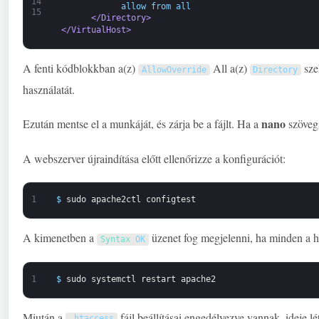
14
            allow from all 
15
</Directory>
</VirtualHost>
A fenti kódblokkban a(z)
All a(z)
sze
AllowOverride
Directory
használatát.
nano
Ezután mentse el a munkáját, és zárja be a fájlt. Ha a
szövegs
A webszerver újraindítása előtt ellenőrizze a konfigurációt:
1
$
sudo
apache2ctl
configtest
A kimenetben a
üzenet fog megjelenni, ha minden a he
Syntax 
OK
1
$
sudo
systemctl
restart
apache2
Miután a
fájl beállításai engedélyezve vannak, ideje lét
.
htaccess