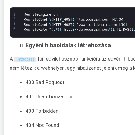
1
RewriteEngine
on
2
RewriteCond
%
{
HTTP
_
HOST
}
^testdomain
.
com
[
NC
,
OR
]
3
RewriteCond
%
{
HTTP
_
HOST
}
^www
.
testdomain
.
com
[
NC
]
4
RewriteRule
^
(
.
*
)
$
http
:
//demodomain
.
com/
$
1
[
L
,
R=301
Egyéni hibaoldalak létrehozása
A
fájl egyik hasznos funkciója az egyéni hibao
.
htaccess
nem létezik a webhelyen, egy hibaüzenet jelenik meg a
400 Bad Request
401 Unauthorization
403 Forbidden
404 Not Found