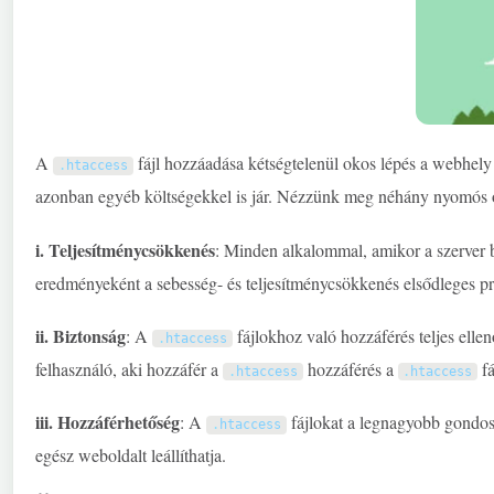
A
fájl hozzáadása kétségtelenül okos lépés a webhely 
.
htaccess
azonban egyéb költségekkel is jár. Nézzünk meg néhány nyomós o
i. Teljesítménycsökkenés
: Minden alkalommal, amikor a szerver 
eredményeként a sebesség- és teljesítménycsökkenés elsődleges p
ii. Biztonság
: A
fájlokhoz való hozzáférés teljes ellenő
.
htaccess
felhasználó, aki hozzáfér a
hozzáférés a
fá
.
htaccess
.
htaccess
iii. Hozzáférhetőség
: A
fájlokat a legnagyobb gondos
.
htaccess
egész weboldalt leállíthatja.