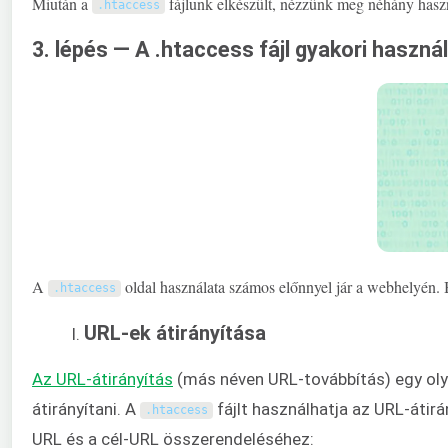
Miután a
fájlunk elkészült, nézzünk meg néhány haszná
.
htaccess
3. lépés — A .htaccess fájl gyakori haszná
A
oldal használata számos előnnyel jár a webhelyén. 
.
htaccess
URL-ek átirányítása
Az URL-átirányítás
(más néven URL-továbbítás) egy olya
átirányítani. A
fájlt használhatja az URL-átir
.
htaccess
URL és a cél-URL összerendeléséhez: