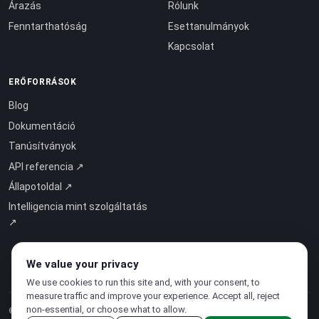
Árazás
Rólunk
Fenntarthatóság
Esettanulmányok
Kapcsolat
ERŐFORRÁSOK
Blog
Dokumentáció
Tanúsítványok
API referencia ↗
Állapotoldal ↗
Intelligencia mint szolgáltatás
↗
We value your privacy
We use cookies to run this site and, with your consent, to
measure traffic and improve your experience. Accept all, reject
non-essential, or choose what to allow.
© 2026 CloudSigma Holding AG.
Minden jog fenntartva
.