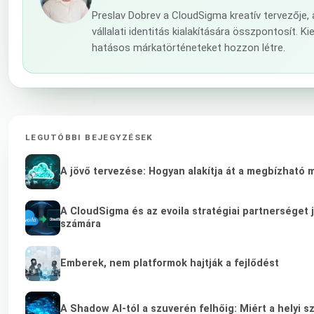
Preslav Dobrev a CloudSigma kreatív tervezője
vállalati identitás kialakítására összpontosít.
hatásos márkatörténeteket hozzon létre.
LEGUTÓBBI BEJEGYZÉSEK
A jövő tervezése: Hogyan alakítja át a megbízható 
A CloudSigma és az evoila stratégiai partnerséget 
számára
Emberek, nem platformok hajtják a fejlődést
A Shadow AI-tól a szuverén felhőig: Miért a helyi s