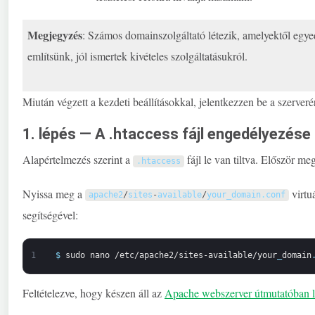
Megjegyzés
: Számos domainszolgáltató létezik, amelyektől egye
említsünk, jól ismertek kivételes szolgáltatásukról.
Miután végzett a kezdeti beállításokkal, jelentkezzen be a szerver
1. lépés — A .htaccess fájl engedélyezése
Alapértelmezés szerint a
fájl le van tiltva. Először m
.
htaccess
Nyissa meg a
virtuá
apache2
/
sites
-
available
/
your_domain
.
conf
segítségével:
1
$
sudo
nano
/etc/apache2/sites-available/your
_
domain
Feltételezve, hogy készen áll az
Apache webszerver
útmutatóban le