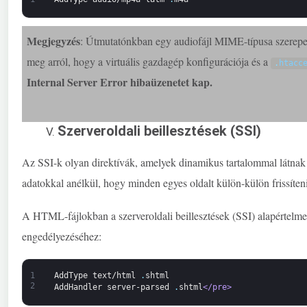
Megjegyzés
: Útmutatónkban egy audiofájl MIME-típusa szerepel. 
meg arról, hogy a virtuális gazdagép konfigurációja és a
.
htacc
Internal Server Error hibaüzenetet kap.
Szerveroldali beillesztések (SSI)
Az SSI-k olyan direktívák, amelyek dinamikus tartalommal látnak
adatokkal anélkül, hogy minden egyes oldalt külön-külön frissíteni
A HTML-fájlokban a szerveroldali beillesztések (SSI) alapértelme
engedélyezéséhez:
1
AddType
text/html
.
shtml
2
AddHandler
server-parsed
.
shtml
</pre>