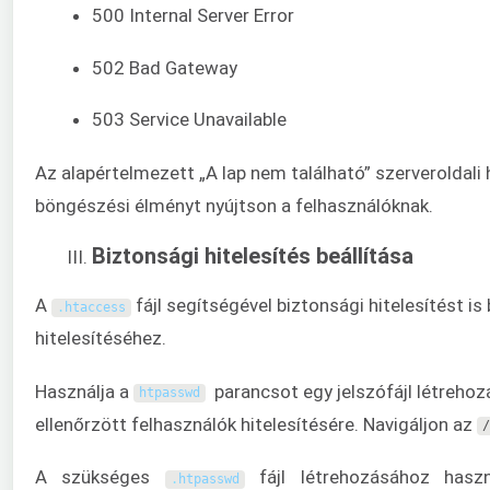
500 Internal Server Error
502 Bad Gateway
503 Service Unavailable
Az alapértelmezett „A lap nem található” szerveroldali 
böngészési élményt nyújtson a felhasználóknak.
Biztonsági hitelesítés beállítása
A
fájl segítségével biztonsági hitelesítést is 
.
htaccess
hitelesítéséhez.
Használja a
parancsot egy jelszófájl létrehozá
htpasswd
ellenőrzött felhasználók hitelesítésére. Navigáljon az
/
A szükséges
fájl létrehozásához hasz
.
htpasswd