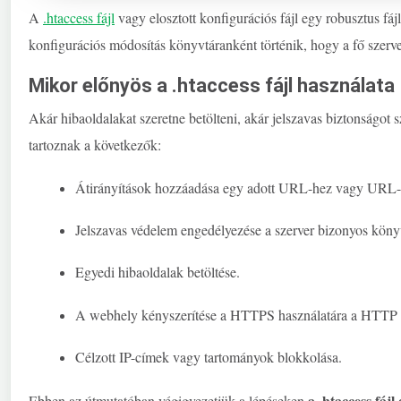
A
.htaccess
fájl
vagy elosztott konfigurációs fájl egy robusztus fá
konfigurációs módosítás könyvtáranként történik, hogy a fő szerve
Mikor előnyös a .htaccess fájl használata
Akár hibaoldalakat szeretne betölteni, akár jelszavas biztonságot 
tartoznak a következők:
Átirányítások hozzáadása egy adott URL-hez vagy URL-e
Jelszavas védelem engedélyezése a szerver bizonyos köny
Egyedi hibaoldalak betöltése.
A webhely kényszerítése a HTTPS használatára a HTTP h
Célzott IP-címek vagy tartományok blokkolása.
a .htaccess fáj
Ebben az útmutatóban végigvezetjük a lépéseken