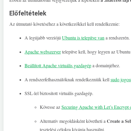
Előfeltételek
Az útmutató követéséhez a következőkkel kell rendelkeznie:
A legújabb verziójú
Ubuntu is telepítve van
a rendszerén.
Apache webszerver
telepítve kell, hogy legyen az Ubuntu
Beállított Apache virtuális gazdagép
a domainjéhez.
A rendszerfelhasználóknak rendelkezniük kell
sudo jogos
SSL-lel biztosított virtuális gazdagép.
Kövesse az
Securing Apache with Let’s Encrypt
Create a Se
Alternatív megoldásként követheti a
tesztelési célokra kívánja használni.