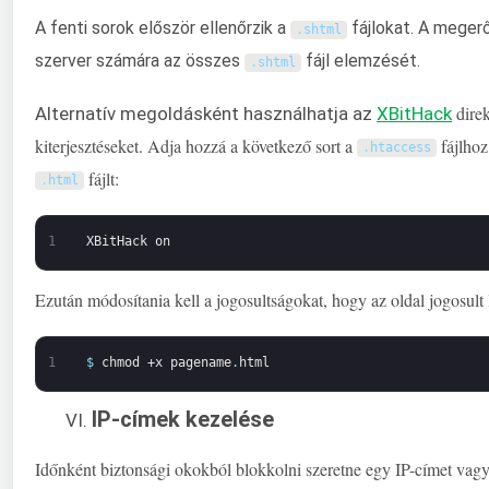
A fenti sorok először ellenőrzik a
fájlokat. A megerő
.
shtml
szerver számára az összes
fájl elemzését.
.
shtml
direk
Alternatív megoldásként használhatja az
XBitHack
kiterjesztéseket. Adja hozzá a következő sort a
fájlhoz
.
htaccess
fájlt:
.
html
1
XBitHack
on
Ezután módosítania kell a jogosultságokat, hogy az oldal jogosult
1
$
chmod
+x
pagename
.
html
IP-címek kezelése
Időnként biztonsági okokból blokkolni szeretne egy IP-címet vagy 