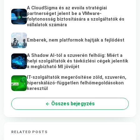
A CloudSigma és az evoila stratégiai
partnerséget jelent be a VMware-
folytonosság biztosítására a szolgáltatók és
vállalatok számára
Emberek, nem platformok hajtják a fejlődést
A Shadow AI-tól a szuverén felhőig: Miért a
helyi szolgáltatók és távközlési cégek jelentik
a megbízható MI jövőjét
IT-szolgáltatók megerősítése zöld, szuverén,
hiperskálázó-független felhőmegoldásokon
keresztül
Összes bejegyzés
RELATED POSTS