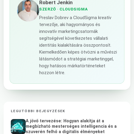
Robert Jenkin
SZERZŐ
· CLOUDSIGMA
Preslav Dobrev a CloudSigma kreatív
tervezője, aki hagyományos és
innovatív marketingcsatornák
segítségével következetes vállalati
identitás kialakítására összpontosít.
Kiemelkedően képes ötvözni a művészi
látásmódot a stratégiai marketinggel,
hogy hatásos márkatörténeteket
hozzon létre.
LEGUTÓBBI BEJEGYZÉSEK
A jövő tervezése: Hogyan alakítja át a
megbízható mesterséges intelligencia és a
szuverén felhő a digitális élményeket