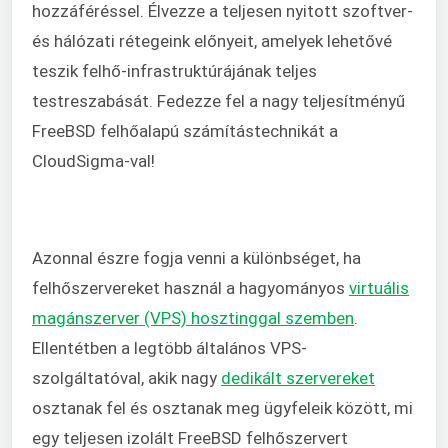
hozzáféréssel. Élvezze a teljesen nyitott szoftver-
és hálózati rétegeink előnyeit, amelyek lehetővé
teszik felhő-infrastruktúrájának teljes
testreszabását. Fedezze fel a nagy teljesítményű
FreeBSD felhőalapú számítástechnikát a
CloudSigma-val!
Azonnal észre fogja venni a különbséget, ha
felhőszervereket használ a hagyományos
virtuális
magánszerver (VPS) hosztinggal szemben
.
Ellentétben a legtöbb általános VPS-
szolgáltatóval, akik nagy
dedikált szervereket
osztanak fel és osztanak meg ügyfeleik között, mi
egy teljesen izolált FreeBSD felhőszervert