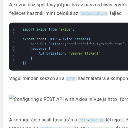
A közös bázispéldány jól jön, ha az összes hívás egy k
fejlécet használ, mint például az
fejléc:
Authorization
1
import 
axios 
from
"axios"
;
2
3
export 
const
HTTP
=
axios
.
create
(
{
4
baseURL
:
`
http
:
//jsonplaceholder.typicode.com/`,
5
headers
:
{
6
Authorization
:
"Bearer {token}"
7
}
8
}
)
Végül minden készen áll a
használatára a kompon
HTTP
A konfiguráció beállítása után a
létrejött.
http
-
demo
.
js