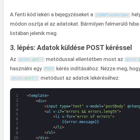
A fenti kód lekéri a bejegyzéseket a
hely
JSONPlaceholder
módon osztja el az adatokat. Bármilyen felmerülő hiba
listában jelenik meg.
3. lépés: Adatok küldése POST kéréssel
Az
metódussal ellentétben most az
axios
.
get
(
)
axios
.
használni egy
kérés indításához. Nézze meg, hogya
POST
metódust az adatok lekéréséhez:
axios
.
post
(
)
1
<
template
>
2
<
div
>
3
<
input 
type
=
"text"
v-model
=
"postBody"
@
chan
4
<
ul
v-if
=
"errors && errors.length"
>
5
<
li
v-for
=
"error of errors"
>
6
{
{
error
.
message
}
}
7
<
/
li
>
8
<
/
ul
>
9
<
/
div
>
10