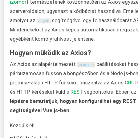
izomorf
természetének köszönhetően az Axios egyszerr
szerveroldalon, ugyanazt a kódbázist használva. Emell
amelyet az
segítségével egy felhasználóbarát AP
async
Mindenekelőtt az Axios képes automatikusan megszakít
egyébként komoly kihívást jelentene.
Hogyan működik az Axios?
Az Axios az alapértelmezett
beállításokat hasz
promise
párhuzamosan fusson a böngészőben és a Node.js-ben 
promise-alapú HTTP funkciót használva az Axios
CRUD
és HTTP-kéréseket küld a
REST
végpontokra. Ebben a
lépésre bemutatjuk, hogyan konfigurálhat egy REST 
segítségével Vue.js-ben.
Kezdjük el!