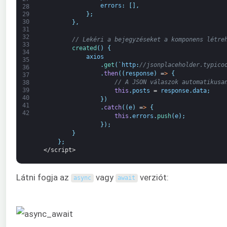
errors
:
[
]
,
28
}
;
29
30
}
,
31
32
// Lekéri a bejegyzéseket a komponens létre
33
created
(
)
{
34
axios
35
.
get
(
`
http
:
//jsonplaceholder.typico
36
.
then
(
(
response
)
=
>
{
37
// A JSON válaszok automatikusa
38
39
this
.
posts
=
response
.
data
;
40
}
)
41
.
catch
(
(
e
)
=
>
{
42
this
.
errors
.
push
(
e
)
;
}
)
;
}
}
;
</script>
Látni fogja az
vagy
verziót:
async
await