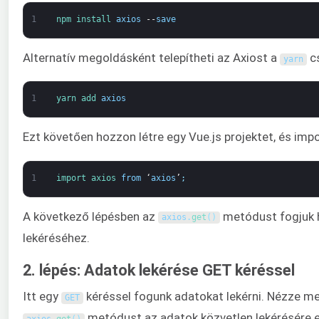
1
npm 
install 
axios
--
save
Alternatív megoldásként telepítheti az Axiost a
cs
yarn
1
yarn 
add 
axios
Ezt követően hozzon létre egy Vue.js projektet, és impor
1
import 
axios 
from
‘
axios
’
;
A következő lépésben az
metódust fogjuk h
axios
.
get
(
)
lekéréséhez.
2. lépés: Adatok lekérése GET kéréssel
Itt egy
kéréssel fogunk adatokat lekérni. Nézze me
GET
metódust az adatok közvetlen lekérésére 