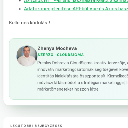
Az Axios HTTP-kliens használata React alkalm
Adatok megjelenítése API-ból Vue és Axios hasz
Kellemes kódolást!
Zhenya Mocheva
SZERZŐ
· CLOUDSIGMA
Preslav Dobrev a CloudSigma kreatív tervezője
innovatív marketingcsatornák segítségével követ
identitás kialakítására összpontosít. Kiemelke
művészi látásmódot a stratégiai marketinggel,
márkatörténeteket hozzon létre.
LEGUTÓBBI BEJEGYZÉSEK