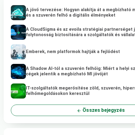
A jövő tervezése: Hogyan alakítja át a megbízható 
és a szuverén felhő a digitális élményeket
A CloudSigma és az evoila stratégiai partnerséget 
folytonosság biztosítására a szolgáltatók és vállal
Emberek, nem platformok hajtják a fejlődést
A Shadow AI-tól a szuverén felhőig: Miért a helyi s
cégek jelentik a megbízható MI jövőjét
IT-szolgáltatók megerősítése zöld, szuverén, hipe
felhőmegoldásokon keresztül
Összes bejegyzés