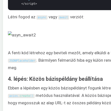
</script>
Látni fogod az
vagy
verziót:
async
await
A fenti kód létrehoz egy beviteli mezőt, amely elküldi a
. Bármilyen felmerülő hiba egy külön ren
JSONPlaceholder
meg.
4. lépés: Közös bázispéldány beállítása
Ebben a lépésben egy közös bázispéldányt fogunk létre
metódus használatával. A közös bázispél
axios
.
create
(
)
hogy megosszuk az alap URL-t az összes példány közö