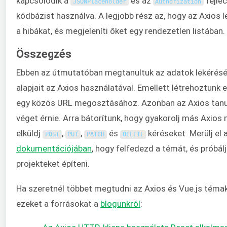
kapcsolódik a
és az
fejlé
JSONPlaceholder
Authorization
kódbázist használva. A legjobb rész az, hogy az Axios l
a hibákat, és megjeleníti őket egy rendezetlen listában.
Összegzés
Ebben az útmutatóban megtanultuk az adatok lekérésé
alapjait az Axios használatával. Emellett létrehoztunk
egy közös URL megosztásához. Azonban az Axios tanul
véget érnie. Arra bátorítunk, hogy gyakorolj más Axios
elküldj
,
,
és
kéréseket. Merülj el
POST
PUT
PATCH
DELETE
dokumentációjában
, hogy felfedezd a témát, és próbál
projekteket építeni.
Ha szeretnél többet megtudni az Axios és Vue.js téma
ezeket a forrásokat a
blogunkról
: