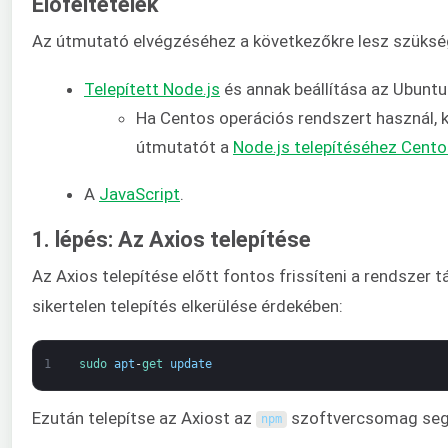
Előfeltételek
Az útmutató elvégzéséhez a következőkre lesz szüksé
Telepített Node.js
és annak beállítása az Ubuntu
Ha Centos operációs rendszert használ, 
útmutatót a
Node.js telepítéséhez Cento
A
JavaScript
.
1. lépés: Az Axios telepítése
Az Axios telepítése előtt fontos frissíteni a rendszer tá
sikertelen telepítés elkerülése érdekében:
1
sudo 
apt
-
get 
update
Ezután telepítse az Axiost az
szoftvercsomag segí
npm