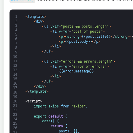
axios
.
get
(
)
1
<
template
>
2
<
div
>
3
<
ul
v-if
=
"posts && posts.length"
>
4
<
li
v-for
=
"post of posts"
>
5
<
p
>
<
strong
>
{
{
post
.
title
}
}
<
/
strong
>
<
6
<
p
>
{
{
post
.
body
}
}
<
/
p
>
7
<
/
li
>
8
<
/
ul
>
9
10
11
<
ul
v-if
=
"errors && errors.length"
>
12
<
li
v-for
=
"error of errors"
>
13
{
{
error
.
message
}
}
14
<
/
li
>
15
<
/
ul
>
16
<
/
div
>
17
<
/
template
>
18
19
20
<script>
21
import 
axios 
from
"axios"
;
22
23
export
default
{
24
data
(
)
{
25
return
{
26
posts
:
[
]
,
27