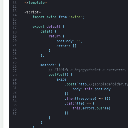
11
<
/
template
>
12
13
<script>
14
import 
axios 
from
"axios"
;
15
16
export
default
{
17
data
(
)
{
18
return
{
19
20
postBody
:
""
,
21
errors
:
[
]
22
}
23
}
,
24
25
methods
:
{
26
// Elküldi a bejegyzéseket a szerverre,
27
postPost
(
)
{
28
axios
29
30
.
post
(
`
http
:
//jsonplaceholder.t
31
body
:
this
.
postBody
32
}
)
33
.
then
(
(
response
)
=
>
{
}
)
34
.
catch
(
(
e
)
=
>
{
35
this
.
errors
.
push
(
e
)
36
}
)
37
}
}
}