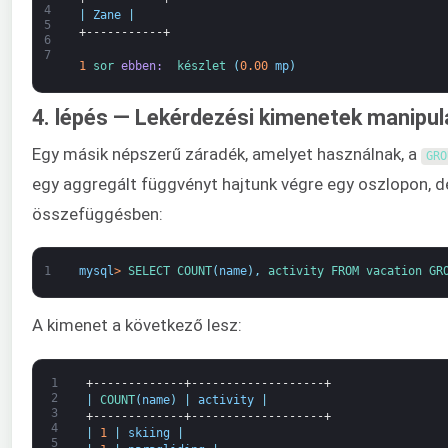
4
|
Zane
|
5
+-----------+
6
7
1
sor 
ebben: 
készlet
(
0.00
mp
)
4. lépés — Lekérdezési kimenetek manipul
Egy másik népszerű záradék, amelyet használnak, a
GRO
egy aggregált függvényt hajtunk végre egy oszlopon, d
összefüggésben:
1
mysql
>
SELECT 
COUNT
(
name
)
,
activity 
FROM 
vacation 
GR
A kimenet a következő lesz:
1
+-------------+-------------------+
2
|
COUNT
(
name
)
|
activity
|
3
+-------------+-------------------+
4
|
1
|
skiing
|
5