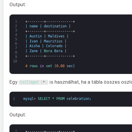
Output:
1
+--------+-------------+
2
|
name
|
destination
|
3
+--------+-------------+
4
|
Austin
|
Maldives
|
5
|
Ivan
|
Mauritius
|
6
|
Aisha
|
Colorado
|
7
|
Zane
|
Bora 
Bora
|
8
+--------+-------------+
9
10
4
rows 
in
set
(
0.00
sec
)
Egy
is használhat, ha a tábla összes oszl
csillagot
(
*
)
1
mysql
>
SELECT *
FROM 
celebration
;
Output:
1
+--------+------+------+