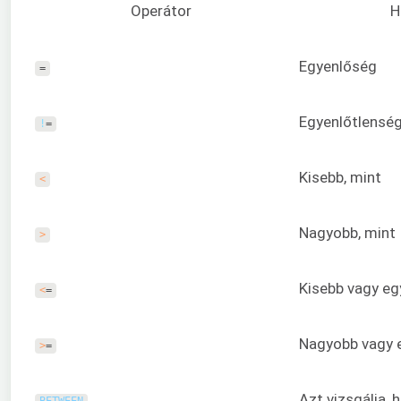
Operátor
H
Egyenlőség
=
Egyenlőtlensé
!
=
Kisebb, mint
<
Nagyobb, mint
>
Kisebb vagy eg
<
=
Nagyobb vagy 
>
=
Azt vizsgálja, 