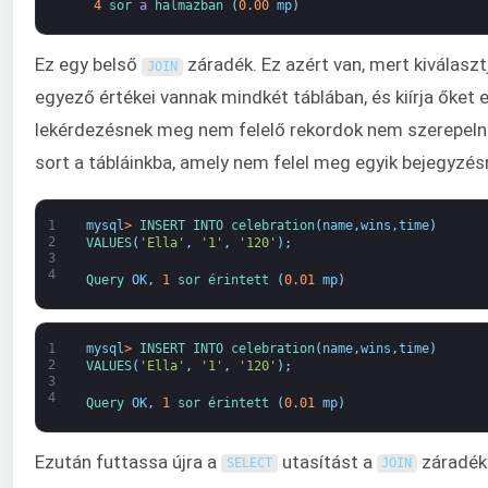
4
sor 
a
halmazban
(
0.00
mp
)
Ez egy belső
záradék. Ez azért van, mert kiválasz
JOIN
egyező értékei vannak mindkét táblában, és kiírja őke
lekérdezésnek meg nem felelő rekordok nem szerepeln
sort a tábláinkba, amely nem felel meg egyik bejegyzé
1
mysql
>
INSERT 
INTO 
celebration
(
name
,
wins
,
time
)
2
VALUES
(
'Ella'
,
'1'
,
'120'
)
;
3
4
Query 
OK
,
1
sor 
érintett
(
0.01
mp
)
1
mysql
>
INSERT 
INTO 
celebration
(
name
,
wins
,
time
)
2
VALUES
(
'Ella'
,
'1'
,
'120'
)
;
3
4
Query 
OK
,
1
sor 
érintett
(
0.01
mp
)
Ezután futtassa újra a
utasítást a
záradékk
SELECT
JOIN