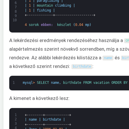
|
1
|
paragliding
|
6
|
1
|
mountain 
climbing
|
7
|
1
|
fishing
|
8
+-------------+-------------------+
9
10
4
sorok 
ebben: 
készlet
(
0.04
mp
)
A lekérdezési eredmények rendezéséhez használja a
O
alapértelmezés szerint növekvő sorrendben, míg a sz
rendezve. Az alábbi lekérdezés kilistázza a
és
name
bir
a következő szerint rendezi:
:
birthdate
1
mysql
>
SELECT 
name
,
birthdate 
FROM 
vacation 
ORDER 
BY
A kimenet a következő lesz:
1
+--------+------------+
2
|
name
|
birthdate
|
3
+--------+------------+
4