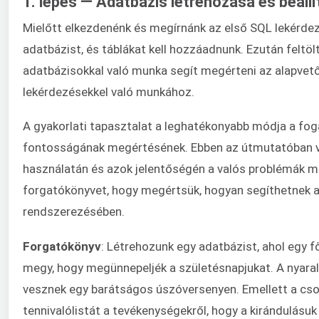
1. lépés — Adatbázis létrehozása és beáll
Mielőtt elkezdenénk és megírnánk az első SQL lekérdezé
adatbázist, és táblákat kell hozzáadnunk. Ezután feltöl
adatbázisokkal való munka segít megérteni az alapvető
lekérdezésekkel való munkához.
A gyakorlati tapasztalat a leghatékonyabb módja a fog
fontosságának megértésének. Ebben az útmutatóban v
használatán és azok jelentőségén a valós problémák
forgatókönyvet, hogy megértsük, hogyan segíthetnek a
rendszerezésében.
Forgatókönyv
: Létrehozunk egy adatbázist, ahol egy fő
megy, hogy megünnepeljék a születésnapjukat. A nyaralá
vesznek egy barátságos úszóversenyen. Emellett a cso
tennivalólistát a tevékenységekről, hogy a kirándulásuk