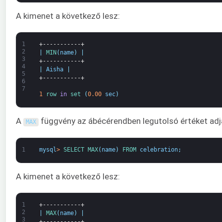
A kimenet a következő lesz:
1
+-----------+
2
|
MIN
(
name
)
|
3
+-----------+
4
|
Aisha
|
5
+-----------+
6
7
1
row 
in
set
(
0.00
sec
)
A
függvény az ábécérendben legutolsó értéket adja
MAX
1
mysql
>
SELECT 
MAX
(
name
)
FROM 
celebration
;
A kimenet a következő lesz:
1
+-----------+
2
|
MAX
(
name
)
|
3
+-----------+