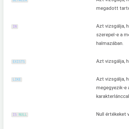
BETWEEN
megadott tarto
Azt vizsgálja, 
IN
szerepel-e a m
halmazában.
Azt vizsgálja, 
EXISTS
Azt vizsgálja, 
LIKE
megegyezik-e 
karakterláncca
Null értékeket 
IS
NULL