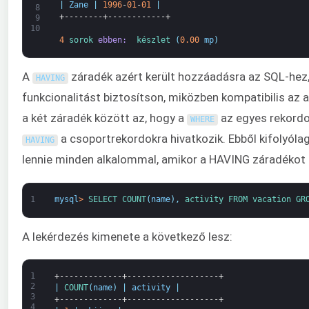
|
Zane
|
1996
-
01
-
01
|
8
+--------+------------+
9
10
4
sorok 
ebben: 
készlet
(
0.00
mp
)
A
záradék azért került hozzáadásra az SQL-hez
HAVING
funkcionalitást biztosítson, miközben kompatibilis az 
a két záradék között az, hogy a
az egyes rekordok
WHERE
a csoportrekordokra hivatkozik. Ebből kifolyóla
HAVING
lennie minden alkalommal, amikor a HAVING záradékot 
1
mysql
>
SELECT 
COUNT
(
name
)
,
activity 
FROM 
vacation 
GR
A lekérdezés kimenete a következő lesz:
1
+-------------+-------------------+
2
|
COUNT
(
name
)
|
activity
|
3
+-------------+-------------------+
4