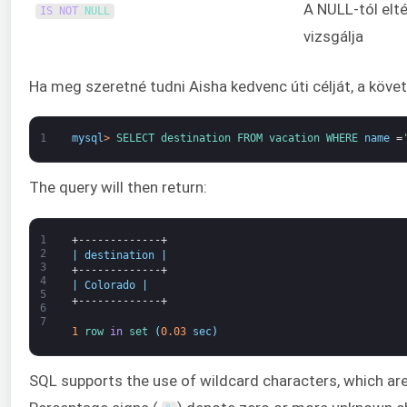
A NULL-tól elt
IS
NOT
NULL
vizsgálja
Ha meg szeretné tudni Aisha kedvenc úti célját, a köve
1
mysql
>
SELECT 
destination 
FROM 
vacation 
WHERE 
name
=
The query will then return:
1
+-------------+
2
|
destination
|
3
+-------------+
4
|
Colorado
|
5
+-------------+
6
7
1
row 
in
set
(
0.03
sec
)
SQL supports the use of wildcard characters, which are