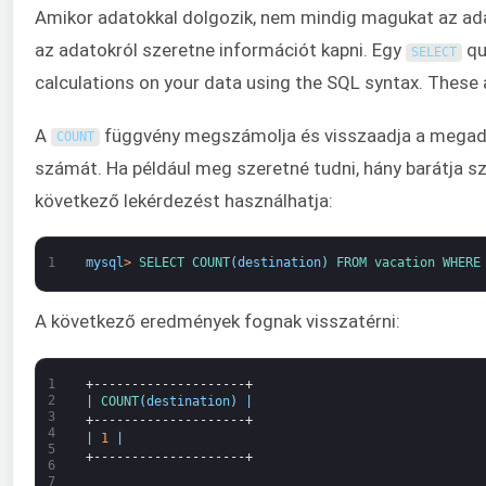
Amikor adatokkal dolgozik, nem mindig magukat az adat
az adatokról szeretne információt kapni. Egy
que
SELECT
calculations on your data using the SQL syntax. These 
A
függvény megszámolja és visszaadja a megado
COUNT
számát. Ha például meg szeretné tudni, hány barátja s
következő lekérdezést használhatja:
1
mysql
>
SELECT 
COUNT
(
destination
)
FROM 
vacation 
WHERE
A következő eredmények fognak visszatérni:
1
+--------------------+
2
|
COUNT
(
destination
)
|
3
+--------------------+
4
|
1
|
5
+--------------------+
6
7