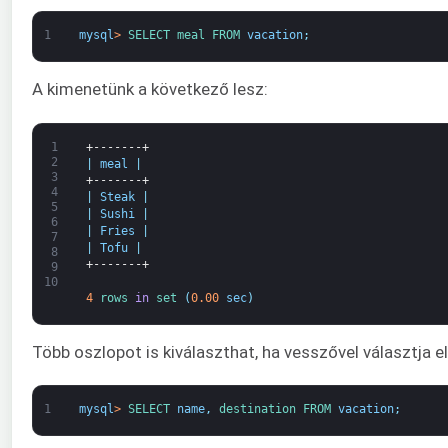
1
mysql
>
SELECT 
meal 
FROM 
vacation
;
A kimenetünk a következő lesz:
1
+-------+
2
|
meal
|
3
+-------+
4
|
Steak
|
5
|
Sushi
|
6
|
Fries
|
7
|
Tofu
|
8
+-------+
9
10
4
rows 
in
set
(
0.00
sec
)
Több oszlopot is kiválaszthat, ha vesszővel választja el
1
mysql
>
SELECT 
name
,
destination 
FROM 
vacation
;