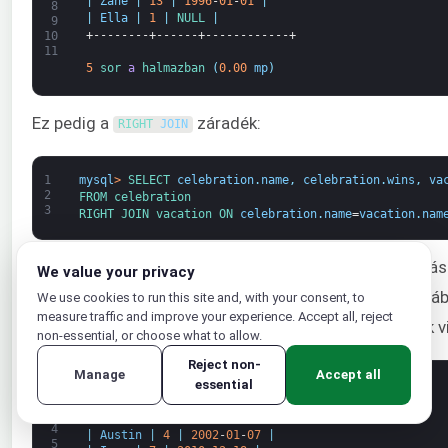
|
Zane
|
13
|
1996
-
01
-
01
|
8
|
Ella
|
1
|
NULL
|
9
+--------+------+------------+
10
11
5
sor 
a
halmazban
(
0.00
mp
)
Ez pedig a
záradék:
RIGHT 
JOIN
1
mysql
>
SELECT 
celebration
.
name
,
celebration
.
wins
,
va
2
FROM 
celebration
3
RIGHT 
JOIN 
vacation 
ON 
celebration
.
name
=
vacation
.
nam
A jobb oldali tábla (vacation) összes értéke visszaadás
We value your privacy
rögzítve van a jobb oldali táblában, de a bal oldali tábl
We use cookies to run this site and, with your consent, to
measure traffic and improve your experience. Accept all, reject
szerepelnek, ezek az oszlopok
értékeket fognak v
NULL
non-essential, or choose what to allow.
Reject non-
Manage
Accept all
essential
1
+--------+------+------------+
2
|
név
|
győzelmek
|
születési dátum
|
3
+--------+------+------------+
4
|
Austin
|
4
|
2002
-
01
-
07
|
5