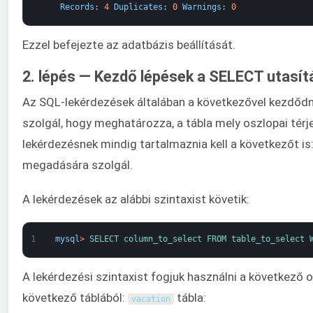
Records
:
4
Duplicates
:
0
Warnings
:
0
Ezzel befejezte az adatbázis beállítását.
2. lépés — Kezdő lépések a SELECT utasít
Az SQL-lekérdezések általában a következővel kezdőd
szolgál, hogy meghatározza, a tábla mely oszlopai tér
lekérdezésnek mindig tartalmaznia kell a következőt is
megadására szolgál.
A lekérdezések az alábbi szintaxist követik:
1
mysql
>
SELECT 
column_to_select 
FROM 
table_to_select 
A lekérdezési szintaxist fogjuk használni a következő
következő táblából:
tábla:
vacation