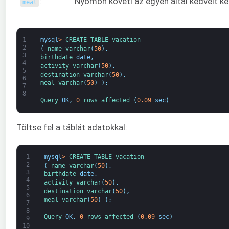
:
Nyomon követi az egyén által kedvelt ke
meal
1
mysql
>
CREATE 
TABLE 
vacation
2
(
name 
varchar
(
50
)
,
3
birthdate 
date
,
4
activity 
varchar
(
50
)
,
5
destination 
varchar
(
50
)
,
6
meal 
varchar
(
50
)
)
;
7
8
Query 
OK
,
0
rows 
affected
(
0.09
sec
)
Töltse fel a táblát adatokkal:
1
mysql
>
CREATE 
TABLE 
vacation
2
(
name 
varchar
(
50
)
,
3
birthdate 
date
,
4
activity 
varchar
(
50
)
,
5
destination 
varchar
(
50
)
,
6
meal 
varchar
(
50
)
)
;
7
8
Query 
OK
,
0
rows 
affected
(
0.09
sec
)
9
10