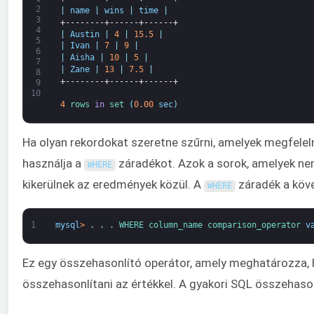
2
|
name
|
wins
|
time
|
3
+--------+------+------+
4
|
Austin
|
4
|
15.5
|
5
|
Ivan
|
7
|
9
|
6
|
Aisha
|
10
|
5
|
7
|
Zane
|
13
|
7.5
|
8
+--------+------+------+
9
10
4
rows 
in
set
(
0.00
sec
)
Ha olyan rekordokat szeretne szűrni, amelyek megfelel
használja a
záradékot. Azok a sorok, amelyek ne
WHERE
kikerülnek az eredmények közül. A
záradék a köve
WHERE
1
mysql
>
.
.
.
WHERE 
column_name 
comparison_operator 
v
Ez egy összehasonlító operátor, amely meghatározza, 
összehasonlítani az értékkel. A gyakori SQL összehaso