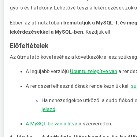
gyors és hatékony. Lehetővé teszi a lekérdezések zök
Ebben az útmutatóban
bemutatjuk a MySQL-t, és meg
lekérdezésekkel a MySQL-ben
. Kezdjük el!
Előfeltételek
Az útmutató követéséhez a következőkre lesz szükség
A legújabb verziójú
Ubuntu telepítve van
a rends
A rendszerfelhasználóknak rendelkezniük kell
su
Ha nehézségekbe ütközöl a sudo fiókod e
jelszó
.
A MySQL be van állítva
a szervereden.