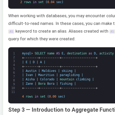
2
rows 
in
set
(
0.04
sec
)
When working with databases, you may encounter column
difficult-to-read names. In these cases, you can make
keyword to create an alias. Aliases created with
AS
AS
query for which they were created:
1
mysql
>
SELECT 
name 
AS
E
,
destination 
as
D
,
activity
2
+--------+-----------+-------------------+
3
|
E
|
D
|
A
|
4
+--------+-----------+-------------------+
5
|
Austin
|
Maldives
|
skiing
|
6
|
Ivan
|
Mauritius
|
paragliding
|
7
|
Aisha
|
Colorado
|
mountain 
climbing
|
8
|
Zane
|
Bora 
Bora
|
fishing
|
9
+--------+-----------+-------------------+
10
11
4
rows 
in
set
(
0.00
sec
)
Step 3 — Introduction to Aggregate Funct