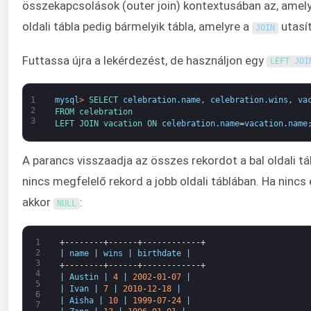
összekapcsolások (outer join) kontextusában az, amel
oldali tábla pedig bármelyik tábla, amelyre a
utasít
JOIN
Futtassa újra a lekérdezést, de használjon egy
LEFT 
JOI
1
mysql
>
SELECT 
celebration
.
name
,
celebration
.
wins
,
va
2
FROM 
celebration
3
LEFT 
JOIN 
vacation 
ON 
celebration
.
name
=
vacation
.
name
A parancs visszaadja az összes rekordot a bal oldali tá
nincs megfelelő rekord a jobb oldali táblában. Ha nincs 
akkor
:
NULL
1
+--------+------+------------+
2
|
name
|
wins
|
birthdate
|
3
+--------+------+------------+
4
|
Austin
|
4
|
2002
-
01
-
07
|
5
|
Ivan
|
7
|
2010
-
12
-
18
|
6
|
Aisha
|
10
|
1999
-
07
-
24
|
7