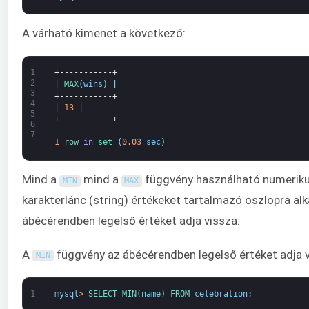
A várható kimenet a következő:
1
+-----------+
2
|
MAX
(
wins
)
|
3
+-----------+
4
|
13
|
5
+-----------+
6
7
1
row 
in
set
(
0.03
sec
)
Mind a
mind a
függvény használható numerikus
MIN
MAX
karakterlánc (string) értékeket tartalmazó oszlopra al
ábécérendben legelső értéket adja vissza.
A
függvény az ábécérendben legelső értéket adja v
MIN
1
mysql
>
SELECT 
MIN
(
name
)
FROM 
celebration
;