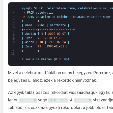
1
mysql
>
SELECT 
celebration
.
name
,
celebration
.
wins
,
v
2
-
>
FROM 
celebration
3
-
>
JOIN 
vacation 
ON 
celebration
.
name
=
vacation
.
name
;
4
+--------+------+------------+
5
|
name
|
wins
|
birthdate
|
6
+--------+------+------------+
7
|
Austin
|
4
|
2002
-
01
-
07
|
8
|
Ivan
|
7
|
2010
-
12
-
18
|
9
|
Aisha
|
10
|
1999
-
07
-
24
|
10
11
|
Zane
|
13
|
1996
-
01
-
01
|
12
+--------+------+------------+
13
4
sor 
a
halmazban
(
0.00
mp
)
Mivel a celebration táblában nincs bejegyzés Peterhez, 
bejegyzés Ellához, ezek a rekordok hiányoznak.
Az egyik tábla összes rekordját visszaadhatjuk egy kü
lehet
vagy
. A
visszaadja
LEFT 
JOIN
RIGHT 
JOIN
LEFT 
JOIN
táblából, és csak az egyező rekordokat a jobb oldali tábl