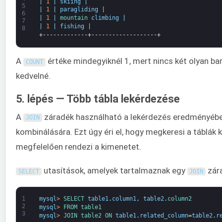
|
1
|
skiing
|
5
|
1
|
paragliding
|
6
|
1
|
mountain 
climbing
|
7
|
1
|
fishing
|
8
+-------------+-------------------+
A
értéke mindegyiknél 1, mert nincs két olyan ba
COUNT
kedvelné.
5. lépés — Több tábla lekérdezése
A
záradék használható a lekérdezés eredményében
JOIN
kombinálására. Ezt úgy éri el, hogy megkeresi a táblák
megfelelően rendezi a kimenetet.
utasítások, amelyek tartalmaznak egy
zára
SELECT
JOIN
1
mysql
>
SELECT 
table1
.
column1
,
table2
.
column2
2
mysql
>
FROM 
table1
3
mysql
>
JOIN 
table2 
ON 
table1
.
related_column
=
table2
.
r