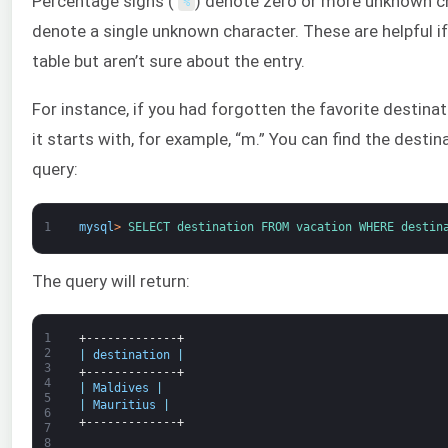
Percentage signs (
) denote zero or more unknown ch
%
denote a single unknown character. These are helpful if 
table but aren’t sure about the entry.
For instance, if you had forgotten the favorite destinat
it starts with, for example, “m.” You can find the desti
query:
1
mysql
>
SELECT 
destination 
FROM 
vacation 
WHERE 
destin
The query will return:
1
+-------------+
2
|
destination
|
3
+-------------+
4
|
Maldives
|
5
|
Mauritius
|
6
+-------------+
7
8