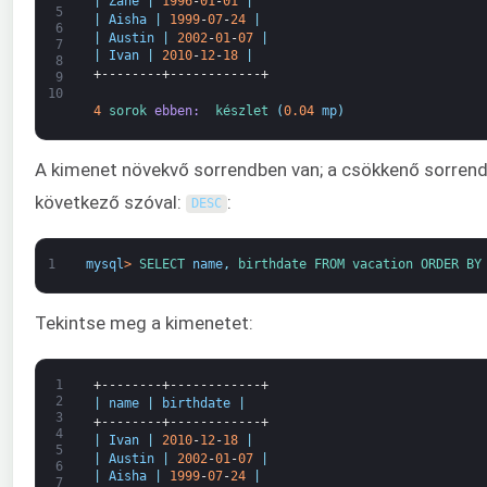
|
Zane
|
1996
-
01
-
01
|
5
|
Aisha
|
1999
-
07
-
24
|
6
|
Austin
|
2002
-
01
-
07
|
7
|
Ivan
|
2010
-
12
-
18
|
8
+--------+------------+
9
10
4
sorok 
ebben: 
készlet
(
0.04
mp
)
A kimenet növekvő sorrendben van; a csökkenő sorrendbe
következő szóval:
:
DESC
1
mysql
>
SELECT 
name
,
birthdate 
FROM 
vacation 
ORDER 
BY
Tekintse meg a kimenetet:
1
+--------+------------+
2
|
name
|
birthdate
|
3
+--------+------------+
4
|
Ivan
|
2010
-
12
-
18
|
5
|
Austin
|
2002
-
01
-
07
|
6
|
Aisha
|
1999
-
07
-
24
|
7