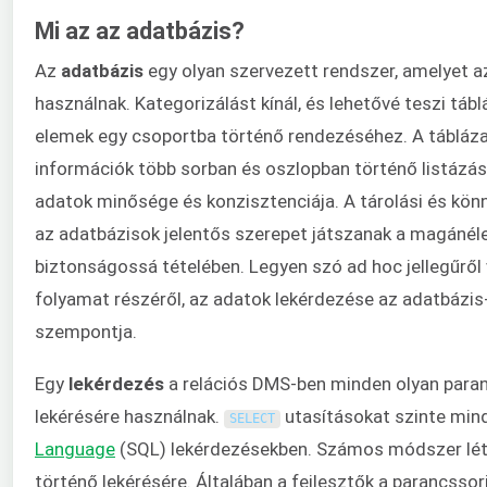
Mi az az adatbázis?
Az
adatbázis
egy olyan szervezett rendszer, amelyet a
használnak. Kategorizálást kínál, és lehetővé teszi táb
elemek egy csoportba történő rendezéséhez. A tábláza
információk több sorban és oszlopban történő listázás
adatok minősége és konzisztenciája. A tárolási és kö
az adatbázisok jelentős szerepet játszanak a magánél
biztonságossá tételében. Legyen szó ad hoc jellegűről
folyamat részéről, az adatok lekérdezése az adatbázis-
szempontja.
Egy
lekérdezés
a relációs DMS-ben minden olyan paran
lekérésére használnak.
utasításokat szinte min
SELECT
Language
(SQL) lekérdezésekben. Számos módszer léte
történő lekérésére. Általában a fejlesztők a parancssor