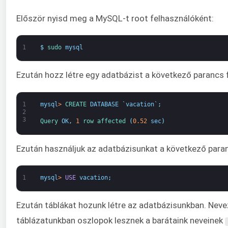
Először nyisd meg a MySQL-t root felhasználóként:
1
$
sudo 
mysql
Ezután hozz létre egy adatbázist a következő parancs 
1
mysql
>
CREATE 
DATABASE
`
vacation
`
;
2
3
Query 
OK
,
1
row 
affected
(
0.52
sec
)
Ezután használjuk az adatbázisunkat a következő paran
1
mysql
>
USE
vacation
;
Ezután táblákat hozunk létre az adatbázisunkban. Nevez
táblázatunkban oszlopok lesznek a barátaink neveinek