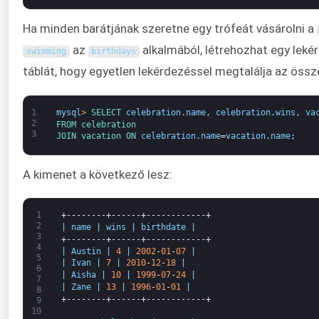
Ha minden barátjának szeretne egy trófeát vásárolni a
az
alkalmából, létrehozhat egy lek
swimming
birthdays
táblát, hogy egyetlen lekérdezéssel megtalálja az össz
1
mysql
>
SELECT 
celebration
.
name
,
celebration
.
wins
,
va
2
FROM 
celebration
3
JOIN 
vacation 
ON 
celebration
.
name
=
vacation
.
name
;
A kimenet a következő lesz:
1
+--------+------+------------+
2
|
name
|
wins
|
birthdate
|
3
+--------+------+------------+
4
|
Austin
|
4
|
2002
-
01
-
07
|
5
|
Ivan
|
7
|
2010
-
12
-
18
|
6
|
Aisha
|
10
|
1999
-
07
-
24
|
7
|
Zane
|
13
|
1996
-
01
-
01
|
8
+--------+------+------------+
9
10