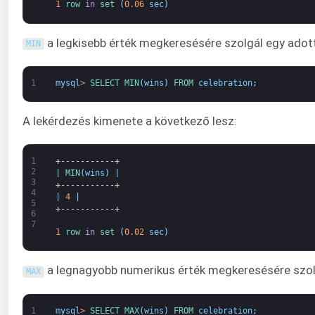
1
row 
in
set
(
0.06
sec
)
a legkisebb érték megkeresésére szolgál egy adot
MIN
1
mysql
>
SELECT 
MIN
(
wins
)
FROM 
celebration
;
A lekérdezés kimenete a következő lesz:
1
+-----------+
2
|
MIN
(
wins
)
|
3
+-----------+
4
|
4
|
5
+-----------+
6
7
1
row 
in
set
(
0.02
sec
)
a legnagyobb numerikus érték megkeresésére szol
MAX
1
mysql
>
SELECT 
MAX
(
wins
)
FROM 
celebration
;