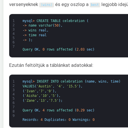
versenyeknek
és egy oszlop a
legjobb idej
(
wins
)
best
1
mysql
>
CREATE 
TABLE 
celebration
(
2
-
>
name 
varchar
(
50
)
,
3
-
>
wins 
real
,
4
-
>
time 
real
5
-
>
)
;
6
7
Query 
OK
,
0
rows 
affected
(
2.03
sec
)
Ezután feltöltjük a táblánkat adatokkal:
1
mysql
>
INSERT 
INTO 
celebration
(
name
,
wins
,
time
)
2
VALUES
(
'Austin'
,
'4'
,
'15.5'
)
,
3
(
'Ivan'
,
'7'
,
'9'
)
,
4
(
'Aisha'
,
'10'
,
'5'
)
,
5
(
'Zane'
,
'13'
,
'7.5'
)
;
6
7
Query 
OK
,
4
rows 
affected
(
0.29
sec
)
8
9
Records
:
4
Duplicates
:
0
Warnings
:
0