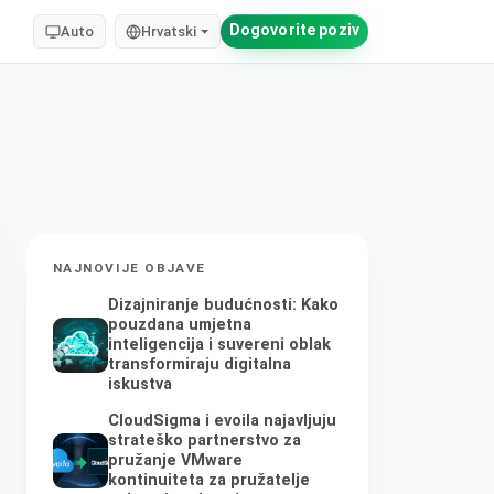
Dogovorite poziv
Auto
Hrvatski
NAJNOVIJE OBJAVE
Dizajniranje budućnosti: Kako
pouzdana umjetna
inteligencija i suvereni oblak
transformiraju digitalna
iskustva
CloudSigma i evoila najavljuju
strateško partnerstvo za
pružanje VMware
kontinuiteta za pružatelje