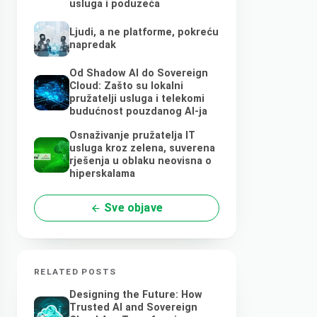
usluga i poduzeća
Ljudi, a ne platforme, pokreću
napredak
Od Shadow AI do Sovereign
Cloud: Zašto su lokalni
pružatelji usluga i telekomi
budućnost pouzdanog AI-ja
Osnaživanje pružatelja IT
usluga kroz zelena, suverena
rješenja u oblaku neovisna o
hiperskalama
Sve objave
RELATED POSTS
Designing the Future: How
Trusted AI and Sovereign