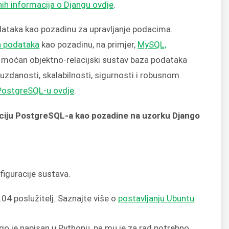
nih informacija o Djangu ovdje
.
dataka kao pozadinu za upravljanje podacima.
a podataka
kao pozadinu, na primjer,
MySQL,
 moćan objektno-relacijski sustav baza podataka
uzdanosti, skalabilnosti, sigurnosti i robusnom
 PostgreSQL-u ovdje
.
aciju PostgreSQL-a kao pozadine na uzorku Django
iguracije sustava.
04 poslužitelj. Saznajte više o
postavljanju Ubuntu
ngo je napisan u Pythonu, pa mu je za rad potrebno