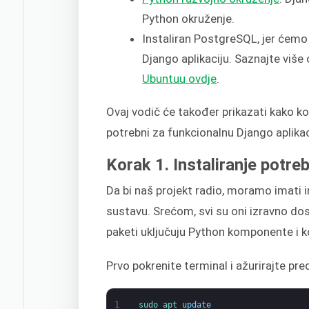
Python okruženje.
Instaliran PostgreSQL, jer ćemo 
Django aplikaciju. Saznajte više
Ubuntuu ovdje
.
Ovaj vodič će također prikazati kako kor
potrebni za funkcionalnu Django aplikac
Korak 1. Instaliranje potr
Da bi naš projekt radio, moramo imati 
sustavu. Srećom, svi su oni izravno dos
paketi uključuju Python komponente i
Prvo pokrenite terminal i ažurirajte p
1
sudo 
apt 
update