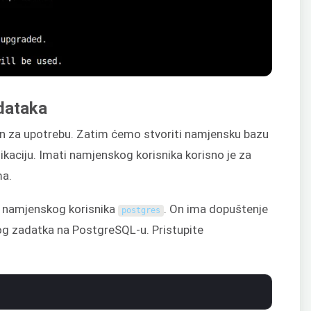
dataka
an za upotrebu. Zatim ćemo stvoriti namjensku bazu
ikaciju. Imati namjenskog korisnika korisno je za
ma.
a namjenskog korisnika
. On ima dopuštenje
postgres
nog zadatka na PostgreSQL-u. Pristupite