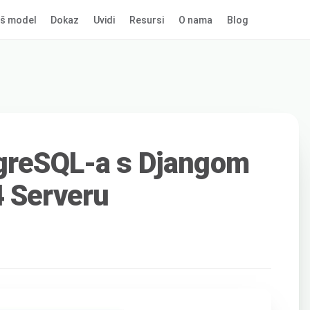
š model
Dokaz
Uvidi
Resursi
O nama
Blog
tgreSQL-a s Djangom
4 Serveru