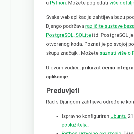
u
Python
. Možete pogledati
više detalj
Svaka web aplikacija zahtijeva bazu po
Django podržava
različite sustave baz
PostgreSQL, SQLite
itd. PostgreSQL je
otvorenog koda. Poznat je po svojoj po
skupu značajki. Možete
saznati više o
U ovom vodiču,
prikazat ćemo integr
aplikacije
.
Preduvjeti
Rad s Djangom zahtijeva određene konf
Ispravno konfiguriran
Ubuntu
21.
poslužitelja
.
Python razvojno okruženje
. Dja