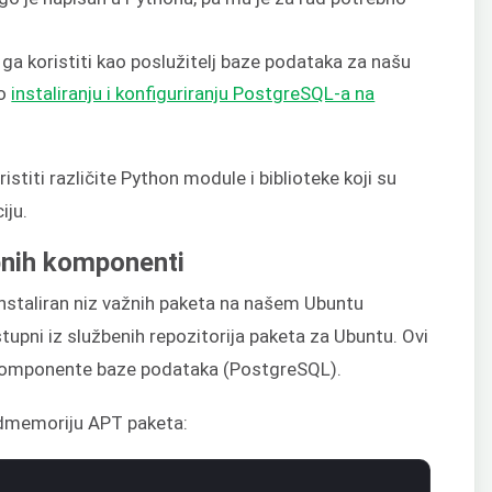
ga koristiti kao poslužitelj baze podataka za našu
 o
instaliranju i konfiguriranju PostgreSQL-a na
istiti različite Python module i biblioteke koji su
iju.
ebnih komponenti
instaliran niz važnih paketa na našem Ubuntu
tupni iz službenih repozitorija paketa za Ubuntu. Ovi
 komponente baze podataka (PostgreSQL).
redmemoriju APT paketa: