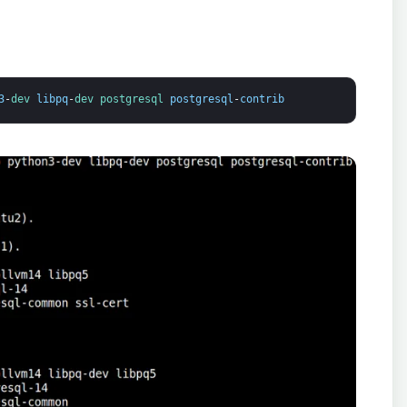
3
-
dev 
libpq
-
dev 
postgresql 
postgresql
-
contrib