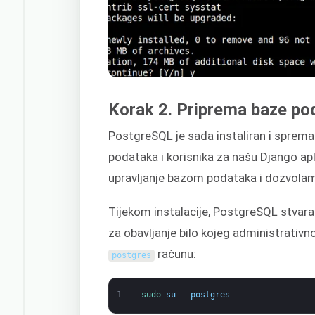
Korak 2. Priprema baze po
PostgreSQL je sada instaliran i sprem
podataka i korisnika za našu Django apl
upravljanje bazom podataka i dozvola
Tijekom instalacije, PostgreSQL stvar
za obavljanje bilo kojeg administrativ
računu:
postgres
1
sudo 
su
–
postgres