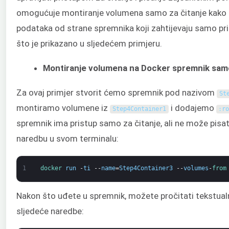
omogućuje montiranje volumena samo za čitanje kako bi
podataka od strane spremnika koji zahtijevaju samo pr
što je prikazano u sljedećem primjeru.
Montiranje volumena na Docker spremnik samo
Za ovaj primjer stvorit ćemo spremnik pod nazivom
St
montiramo volumene iz
i dodajemo
Step4Container1
:
r
spremnik ima pristup samo za čitanje, ali ne može pisat
naredbu u svom terminalu:
1
docker 
run
-
ti
--
name
=
Step4Container3
--
volumes
-
from
Nakon što uđete u spremnik, možete pročitati tekstu
sljedeće naredbe: