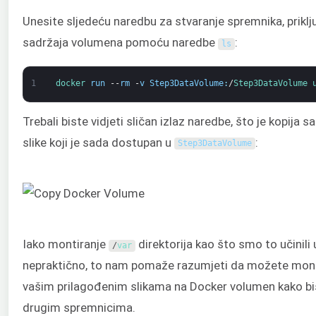
Unesite sljedeću naredbu za stvaranje spremnika, priklju
sadržaja volumena pomoću naredbe
:
ls
1
docker 
run
--
rm
-
v
Step3DataVolume
:
/
Step3DataVolume 
Trebali biste vidjeti sličan izlaz naredbe, što je kopija s
slike koji je sada dostupan u
:
Step3DataVolume
Iako montiranje
direktorija kao što smo to učinili
/
var
nepraktično, to nam pomaže razumjeti da možete montira
vašim prilagođenim slikama na Docker volumen kako bi
drugim spremnicima.