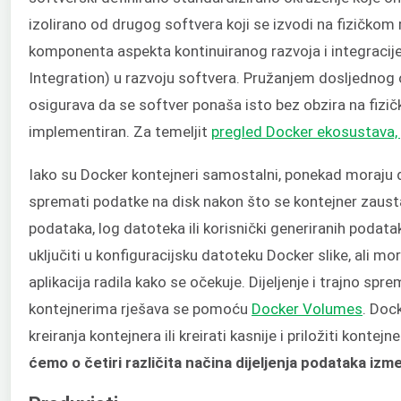
izolirano od drugog softvera koji se izvodi na fizičkom
komponenta aspekta kontinuiranog razvoja i integraci
Integration) u razvoju softvera. Pružanjem dosljednog 
osigurava da se softver ponaša isto bez obzira na fizi
implementiran. Za temeljit
pregled Docker ekosustava, 
Iako su Docker kontejneri samostalni, ponekad moraju dij
spremati podatke na disk nakon što se kontejner zausta
podataka, log datoteka ili korisnički generiranih poda
uključiti u konfiguracijsku datoteku Docker slike, ali mo
aplikacija radila kako se očekuje. Dijeljenje i trajno sp
kontejnerima rješava se pomoću
Docker Volumes
. Doc
kreiranja kontejnera ili kreirati kasnije i priložiti kontej
ćemo o četiri različita načina dijeljenja podataka iz