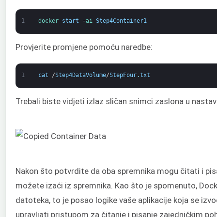
1
docker 
start
-
ai 
Step4Container1
Provjerite promjene pomoću naredbe:
1
cat
/
Step4DataVolume
/
StepFour
.
txt
Trebali biste vidjeti izlaz sličan snimci zaslona u nastav
Nakon što potvrdite da oba spremnika mogu čitati i pis
možete izaći iz spremnika. Kao što je spomenuto, Dock
datoteka, to je posao logike vaše aplikacije koja se izv
upravljati pristupom za čitanje i pisanje zajedničkim 