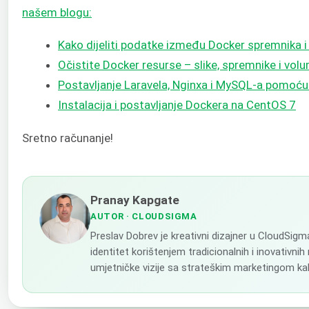
našem blogu:
Kako dijeliti podatke između Docker spremnika i
Očistite Docker resurse – slike, spremnike i vol
Postavljanje Laravela, Nginxa i MySQL-a pomo
Instalacija i postavljanje Dockera na CentOS 7
Sretno računanje!
Pranay Kapgate
AUTOR
· CLOUDSIGMA
Preslav Dobrev je kreativni dizajner u CloudSig
identitet korištenjem tradicionalnih i inovativnih
umjetničke vizije sa strateškim marketingom kako