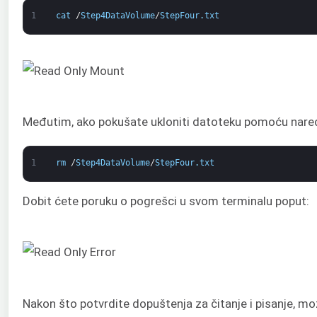
1
cat
/
Step4DataVolume
/
StepFour
.
txt
Međutim, ako pokušate ukloniti datoteku pomoću nare
1
rm
/
Step4DataVolume
/
StepFour
.
txt
Dobit ćete poruku o pogrešci u svom terminalu poput:
Nakon što potvrdite dopuštenja za čitanje i pisanje, mo