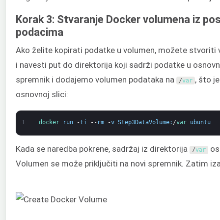
Korak 3: Stvaranje Docker volumena iz pos
podacima
Ako želite kopirati podatke u volumen, možete stvoriti
i navesti put do direktorija koji sadrži podatke u osnov
spremnik i dodajemo volumen podataka na
, što j
/
var
osnovnoj slici:
1
docker 
run
-
ti
--
rm
-
v
Step3DataVolume
:
/
var
ubuntu
Kada se naredba pokrene, sadržaj iz direktorija
osn
/
var
Volumen se može priključiti na novi spremnik. Zatim iza