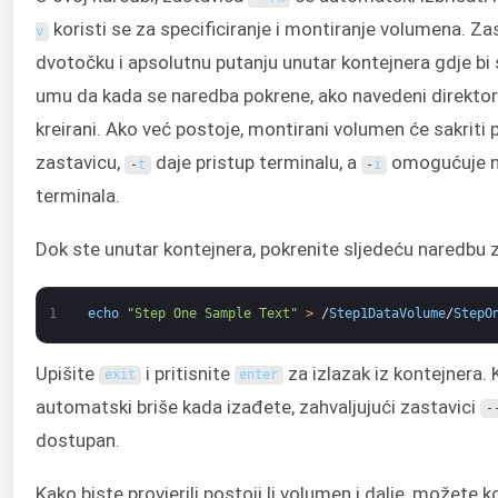
koristi se za specificiranje i montiranje volumena. Z
v
dvotočku i apsolutnu putanju unutar kontejnera gdje bi 
umu da kada se naredba pokrene, ako navedeni direktoriji
kreirani. Ako već postoje, montirani volumen će sakriti
zastavicu,
daje pristup terminalu, a
omogućuje na
-
t
-
i
terminala.
Dok ste unutar kontejnera, pokrenite sljedeću naredbu 
1
echo
"Step One Sample Text"
>
/
Step1DataVolume
/
StepO
Upišite
i pritisnite
za izlazak iz kontejnera. 
exit
enter
automatski briše kada izađete, zahvaljujući zastavici
-
dostupan.
Kako biste provjerili postoji li volumen i dalje, možete k