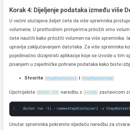
Korak 4: Dijeljenje podataka između više 
U većini slučajeva željet ćete da više spremnika prist
volumena. U prethodnim primjerima priložili smo vol
ćete naučiti kako priložiti volumen na više spremnika. 
upravlja zaključavanjem datoteka. Za više spremnika koj
pojedinačno dizajnirati aplikacije koje se izvode u tim 
pisanjem u zajedničke pohrane podataka kako biste izb
Stvorite
i
Step4Container1
Step4DataVolume
Upotrijebite
naredbu s
zastavicom za
docker 
run
--
name
1
docker 
run
-
ti
--
name
=
Step4Container1
-
v
Step4DataVo
Unutar spremnika pokrenite sljedeću naredbu za stvara