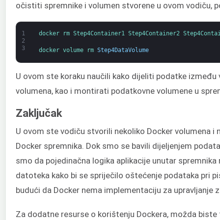
očistiti spremnike i volumen stvorene u ovom vodiču, p
1
docker 
rm 
Step4Container1 
Step4Container2 
Step4Conta
2
3
docker 
volume 
rm 
Step4DataVolume
U ovom ste koraku naučili kako dijeliti podatke izmeđ
volumena, kao i montirati podatkovne volumene u spre
Zaključak
U ovom ste vodiču stvorili nekoliko Docker volumena i n
Docker spremnika. Dok smo se bavili dijeljenjem poda
smo da pojedinačna logika aplikacije unutar spremnika 
datoteka kako bi se spriječilo oštećenje podataka pri pi
budući da Docker nema implementaciju za upravljanje 
Za dodatne resurse o korištenju Dockera, možda biste t