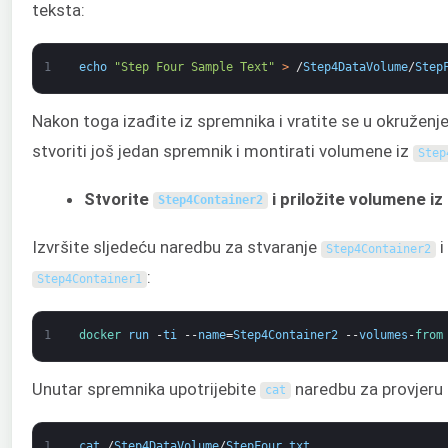
teksta:
1
echo
"Step Four Sample Text"
>
/
Step4DataVolume
/
Step
Nakon toga izađite iz spremnika i vratite se u okružen
stvoriti još jedan spremnik i montirati volumene iz
Step
Stvorite
i priložite volumene i
Step4Container2
Izvršite sljedeću naredbu za stvaranje
i
Step4Container2
:
Step4Container1
1
docker 
run
-
ti
--
name
=
Step4Container2
--
volumes
-
from
Unutar spremnika upotrijebite
naredbu za provjeru
cat
1
cat
/
Step4DataVolume
/
StepFour
.
txt