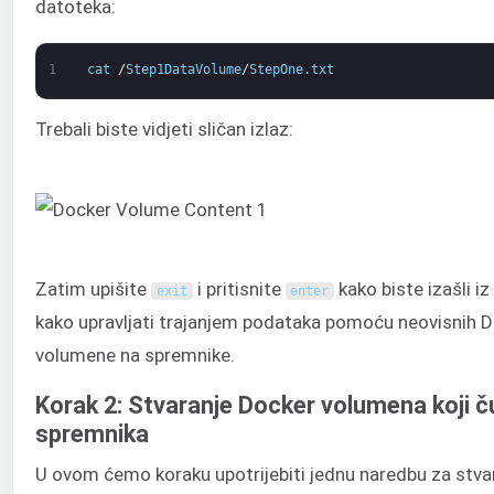
datoteka:
1
cat
/
Step1DataVolume
/
StepOne
.
txt
Trebali biste vidjeti sličan izlaz:
Zatim upišite
i pritisnite
kako biste izašli i
exit
enter
kako upravljati trajanjem podataka pomoću neovisnih Do
volumene na spremnike.
Korak 2: Stvaranje Docker volumena koji 
spremnika
U ovom ćemo koraku upotrijebiti jednu naredbu za stv