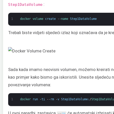
:
Step1DataVolume
1
docker 
volume 
create
--
name 
Step1DataVolume
Trebali biste vidjeti sljedeći izlaz koji označava da je k
Sada kada imamo neovisni volumen, možemo kreirati nov
kao primjer kako bismo ga iskoristili. Unesite sljedeću 
povezivanje volumena:
1
docker 
run
-
ti
--
rm
-
v
Step1DataVolume
:
/
Step1DataVol
U ovoj naredbi, zastavica
će automatski izbrisati 
--
rm