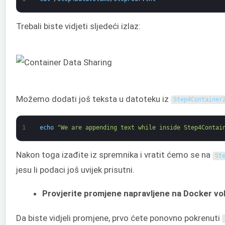
Trebali biste vidjeti sljedeći izlaz:
Možemo dodati još teksta u datoteku iz
Step4Container
1
echo
"We are appending text while inside Step4Contai
Nakon toga izađite iz spremnika i vratit ćemo se na
St
jesu li podaci još uvijek prisutni.
Provjerite promjene napravljene na Docker vo
Da biste vidjeli promjene, prvo ćete ponovno pokrenuti