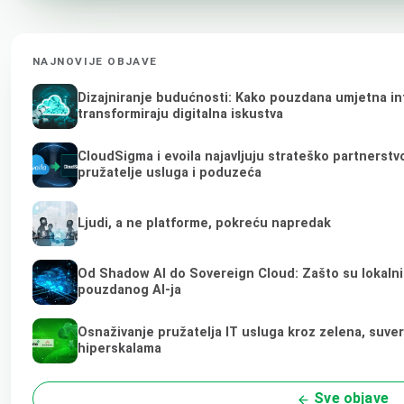
NAJNOVIJE OBJAVE
Dizajniranje budućnosti: Kako pouzdana umjetna int
transformiraju digitalna iskustva
CloudSigma i evoila najavljuju strateško partnerst
pružatelje usluga i poduzeća
Ljudi, a ne platforme, pokreću napredak
Od Shadow AI do Sovereign Cloud: Zašto su lokalni 
pouzdanog AI-ja
Osnaživanje pružatelja IT usluga kroz zelena, suve
hiperskalama
Sve objave