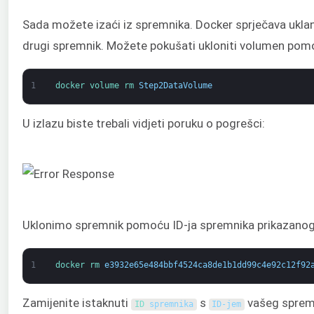
Sada možete izaći iz spremnika. Docker sprječava uklan
drugi spremnik. Možete pokušati ukloniti volumen pom
1
docker 
volume 
rm 
Step2DataVolume
U izlazu biste trebali vidjeti poruku o pogrešci:
Uklonimo spremnik pomoću ID-ja spremnika prikazanog
1
docker 
rm 
e3932e65e484bbf4524ca8de1b1dd99c4e92c12f92
Zamijenite istaknuti
s
vašeg spremn
ID 
spremnika
ID-jem