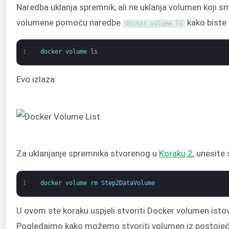
Naredba uklanja spremnik, ali ne uklanja volumen koji sm
volumene pomoću naredbe
kako biste p
docker 
volume 
ls
1
docker 
volume 
ls
Evo izlaza:
Za uklanjanje spremnika stvorenog u
Koraku 2
, unesite
1
docker 
volume 
rm 
Step2DataVolume
U ovom ste koraku uspjeli stvoriti Docker volumen ist
Pogledajmo kako možemo stvoriti volumen iz postojeće