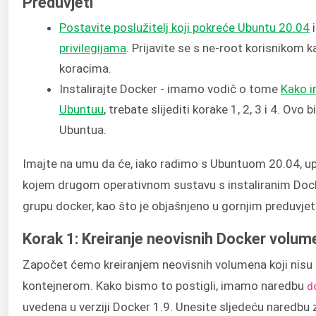
Preduvjeti
Postavite poslužitelj koji pokreće Ubuntu 20.04
privilegijama
. Prijavite se s ne-root korisnikom k
koracima.
Instalirajte Docker - imamo vodič o tome
Kako i
Ubuntuu
, trebate slijediti korake 1, 2, 3 i 4. Ovo b
Ubuntua.
Imajte na umu da će, iako radimo s Ubuntuom 20.04, upu
kojem drugom operativnom sustavu s instaliranim Doc
grupu docker, kao što je objašnjeno u gornjim preduvje
Korak 1: Kreiranje neovisnih Docker volum
Započet ćemo kreiranjem neovisnih volumena koji nisu 
kontejnerom. Kako bismo to postigli, imamo naredbu
d
uvedena u verziji Docker 1.9. Unesite sljedeću naredbu