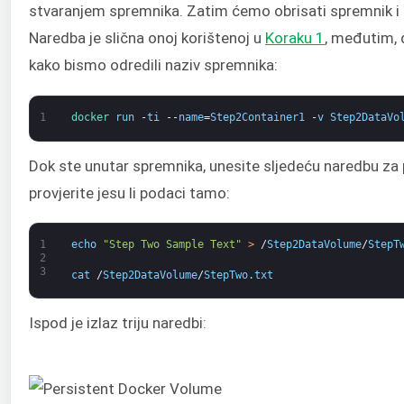
stvaranjem spremnika. Zatim ćemo obrisati spremnik i p
Naredba je slična onoj korištenoj u
Koraku 1
, međutim,
kako bismo odredili naziv spremnika:
1
docker 
run
-
ti
--
name
=
Step2Container1
-
v
Step2DataVo
Dok ste unutar spremnika, unesite sljedeću naredbu za 
provjerite jesu li podaci tamo:
1
echo
"Step Two Sample Text"
>
/
Step2DataVolume
/
StepT
2
3
cat
/
Step2DataVolume
/
StepTwo
.
txt
Ispod je izlaz triju naredbi: