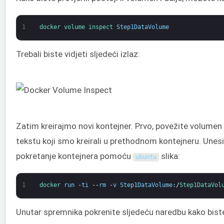
1
docker 
volume 
inspect 
Step1DataVolume
Trebali biste vidjeti sljedeći izlaz:
Zatim kreirajmo novi kontejner. Prvo, povežite volumen i
tekstu koji smo kreirali u prethodnom kontejneru. Unesi
pokretanje kontejnera pomoću
slika:
ubuntu
1
docker 
run
-
ti
--
rm
-
v
Step1DataVolume
:
/
Step1DataVol
Unutar spremnika pokrenite sljedeću naredbu kako biste p