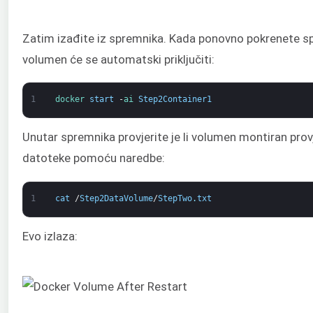
Zatim izađite iz spremnika. Kada ponovno pokrenete s
volumen će se automatski priključiti:
1
docker 
start
-
ai 
Step2Container1
Unutar spremnika provjerite je li volumen montiran pr
datoteke pomoću naredbe:
1
cat
/
Step2DataVolume
/
StepTwo
.
txt
Evo izlaza: