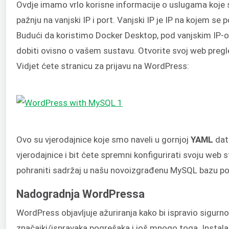
Ovdje imamo vrlo korisne informacije o uslugama koje 
pažnju na vanjski IP i port. Vanjski IP je IP na kojem se
Budući da koristimo Docker Desktop, pod vanjskim IP-
dobiti ovisno o vašem sustavu. Otvorite svoj web pregled
Vidjet ćete stranicu za prijavu na WordPress:
Ovo su vjerodajnice koje smo naveli u gornjoj
YAML
dato
vjerodajnice i bit ćete spremni konfigurirati svoju web 
pohraniti sadržaj u našu novoizgrađenu MySQL bazu p
Nadogradnja WordPressa
WordPress objavljuje ažuriranja kako bi ispravio sigurn
značajki/ispravaka pogrešaka i još mnogo toga. Insta