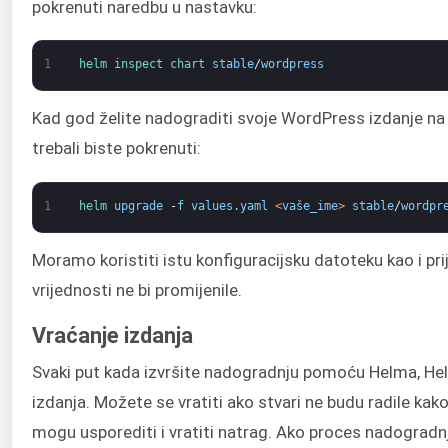
pokrenuti naredbu u nastavku:
1
helm 
inspect 
chart 
stable
/
wordpress
Kad god želite nadograditi svoje WordPress izdanje na 
trebali biste pokrenuti:
1
helm 
upgrade
-
f
values
.
yaml
<
vaše_ime
>
stable
/
wordpr
Moramo koristiti istu konfiguracijsku datoteku kao i pri
vrijednosti ne bi promijenile.
Vraćanje izdanja
Svaki put kada izvršite nadogradnju pomoću Helma, He
izdanja. Možete se vratiti ako stvari ne budu radile kak
mogu usporediti i vratiti natrag. Ako proces nadogradn