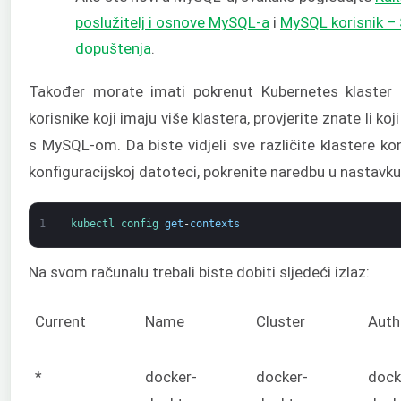
poslužitelj i osnove MySQL-a
i
MySQL korisnik – S
dopuštenja
.
Također morate imati pokrenut Kubernetes klaste
korisnike koji imaju više klastera, provjerite znate li ko
s MySQL-om. Da biste vidjeli sve različite klastere ko
konfiguracijskoj datoteci, pokrenite naredbu u nastavku
1
kubectl 
config 
get
-
contexts
Na svom računalu trebali biste dobiti sljedeći izlaz:
Current
Name
Cluster
Auth
*
docker-
docker-
dock