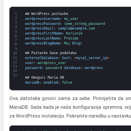
1
## WordPress postavke
2
wordpressUsername
:
my_user
3
wordpressPassword
:
some_strong_password
4
wordpressEmail
:
sample
@
example
.
com
5
wordpressFirstName
:
Korisnik
6
wordpressLastName
:
Prezime
7
wordpressBlogName
:
Moj 
Blog
!
8
9
## Postavke baze podataka
10
11
externalDatabase
:
host
:
<
mysql_server_ip
>
12
user
:
wordpress_user
13
password
:
password 
database
:
wordpress
14
15
## Omogući Maria DB
mariadb
:
enabled
:
false
Ova datoteka govori sama za sebe. Primijetite da s
MariaDB. Sada kada je naša konfiguracija spremna, vri
za WordPress instalaciju. Pokrenite naredbu u nastavku