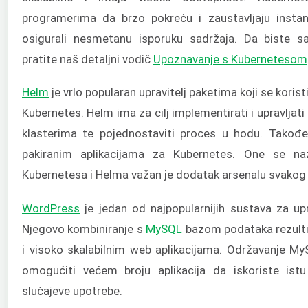
programerima da brzo pokreću i zaustavljaju insta
osigurali nesmetanu isporuku sadržaja. Da biste sa
pratite naš detaljni vodič
Upoznavanje s Kubernetesom
Helm
je vrlo popularan upravitelj paketima koji se koristi
Kubernetes. Helm ima za cilj implementirati i upravljat
klasterima te pojednostaviti proces u hodu. Takođe
pakiranim aplikacijama za Kubernetes. One se na
Kubernetesa i Helma važan je dodatak arsenalu svakog
WordPress
je jedan od najpopularnijih sustava za up
Njegovo kombiniranje s
MySQL
bazom podataka rezult
i visoko skalabilnim web aplikacijama. Održavanje M
omogućiti većem broju aplikacija da iskoriste is
slučajeve upotrebe.