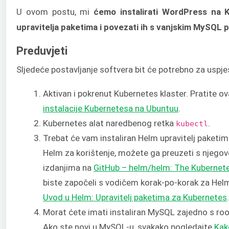
U ovom postu, mi
ćemo instalirati WordPress na
upravitelja paketima i povezati ih s vanjskim MySQL 
Preduvjeti
Sljedeće postavljanje softvera bit će potrebno za uspj
Aktivan i pokrenut Kubernetes klaster. Pratite o
instalacije Kubernetesa na Ubuntuu
.
Kubernetes alat naredbenog retka
.
kubectl
Trebat će vam instaliran Helm upravitelj paket
Helm za korištenje, možete ga preuzeti s njegov
izdanjima na
GitHub – helm/helm: The Kubernet
biste započeli s vodičem korak-po-korak za Hel
Uvod u Helm: Upravitelj paketima za Kubernetes
.
Morat ćete imati instaliran MySQL zajedno s roo
Ako ste novi u MySQL-u, svakako pogledajte
Kak