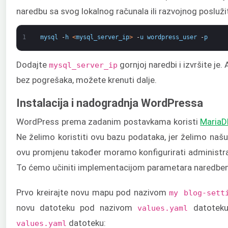
naredbu sa svog lokalnog računala ili razvojnog poslužit
1
mysql
-
h
<
mysql_server_ip
>
-
u
wordpress_user
-
p
Dodajte
gornjoj naredbi i izvršite je
mysql_server_ip
bez pogrešaka, možete krenuti dalje.
Instalacija i nadogradnja WordPressa
WordPress prema zadanim postavkama koristi
MariaD
Ne želimo koristiti ovu bazu podataka, jer želimo na
ovu promjenu također moramo konfigurirati administrat
To ćemo učiniti implementacijom parametara naredben
Prvo kreirajte novu mapu pod nazivom
my blog-sett
novu datoteku pod nazivom
datoteku.
values.yaml
datoteku:
values.yaml