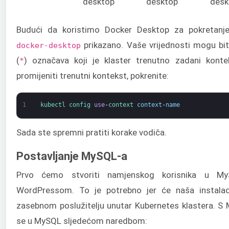
desktop
desktop
desk
Budući da koristimo Docker Desktop za pokretanje
prikazano. Vaše vrijednosti mogu bit
docker-desktop
(
) označava koji je klaster trenutno zadani konte
*
promijeniti trenutni kontekst, pokrenite:
1
kubectl 
config 
use
-
context 
context
-
name
Sada ste spremni pratiti korake vodiča.
Postavljanje MySQL-a
Prvo ćemo stvoriti namjenskog korisnika u My
WordPressom. To je potrebno jer će naša instalac
zasebnom poslužitelju unutar Kubernetes klastera. S M
se u MySQL sljedećom naredbom: