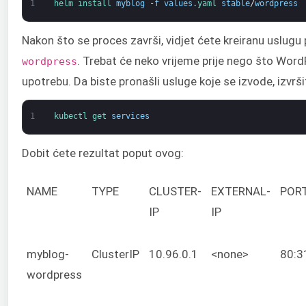
1
helm 
install 
myblog
-
f
values
.
yaml 
stable
/
wordpress
Nakon što se proces završi, vidjet ćete kreiranu uslug
. Trebat će neko vrijeme prije nego što Wo
wordpress
upotrebu. Da biste pronašli usluge koje se izvode, izvrš
1
kubectl 
get 
services
Dobit ćete rezultat poput ovog:
NAME
TYPE
CLUSTER-
EXTERNAL-
POR
IP
IP
myblog-
ClusterIP
10.96.0.1
<none>
80:3
wordpress