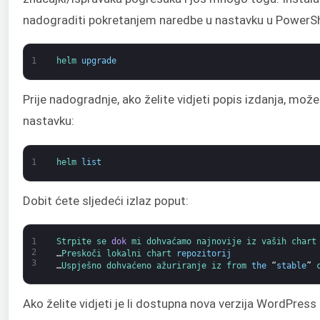
nadograditi pokretanjem naredbe u nastavku u PowerSh
1
helm 
upgrade
Prije nadogradnje, ako želite vidjeti popis izdanja, mož
nastavku:
1
helm 
list
Dobit ćete sljedeći izlaz poput:
1
Strpite 
se 
dok
mi 
dohvaćamo 
najnovije 
iz 
vaših 
chart
2
…
Preskoči 
lokalni 
chart 
repozitorij
3
…
Uspješno 
dohvaćeno 
ažuriranje 
iz 
from 
the
“
stable
”
Ako želite vidjeti je li dostupna nova verzija WordPress