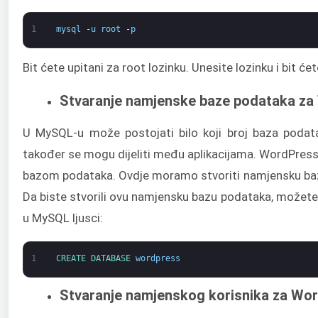
1
mysql
-
u
root
-
p
Bit ćete upitani za root lozinku. Unesite lozinku i bit će
Stvaranje namjenske baze podataka z
U MySQL-u može postojati bilo koji broj baza podat
također se mogu dijeliti među aplikacijama. WordPress
bazom podataka. Ovdje moramo stvoriti namjensku ba
Da biste stvorili ovu namjensku bazu podataka, možete 
u MySQL ljusci:
1
CREATE 
DATABASE 
wordpress
Stvaranje namjenskog korisnika za Wo