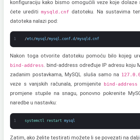
konfiguraciju kako bismo omogućili veze koje dolaze 
ćete urediti
datoteku. Na sustavima tem
mysqld.cnf
datoteka nalazi pod:
1
/
etc
/
mysql
/
mysql
.
conf
.
d
/
mysqld
.
cnf
Nakon toga otvorite datoteku pomoću bilo kojeg ure
. bind-address određuje IP adresu koju
bind-address
zadanim postavkama, MySQL sluša samo na
127.0.
veze s vanjskih računala, promijenite
bind-address
promjene stupile na snagu, ponovno pokrenite MySQ
naredbe u nastavku:
1
systemctl 
restart 
mysql
Zatim, ako želite testirati možete li se povezati na dalj