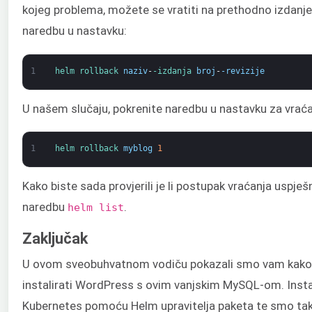
kojeg problema, možete se vratiti na prethodno izdanje.
naredbu u nastavku:
1
helm 
rollback 
naziv
-
-izdanja 
broj
-
-revizije
U našem slučaju, pokrenite naredbu u nastavku za vraća
1
helm 
rollback 
myblog
1
Kako biste sada provjerili je li postupak vraćanja uspje
naredbu
.
helm list
Zaključak
U ovom sveobuhvatnom vodiču pokazali smo vam kako 
instalirati WordPress s ovim vanjskim MySQL-om. Inst
Kubernetes pomoću Helm upravitelja paketa te smo tako