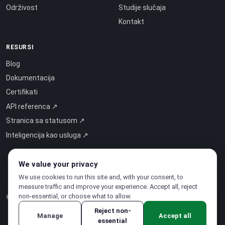
Održivost
Studije slučaja
Kontakt
RESURSI
Blog
Dokumentacija
Certifikati
API referenca ↗
Stranica sa statusom ↗
Inteligencija kao usluga ↗
We value your privacy
We use cookies to run this site and, with your consent, to
measure traffic and improve your experience. Accept all, reject
non-essential, or choose what to allow.
© 2026 CloudSigma Holding AG.
Sva prava pridržana
.
Reject non-
Manage
Accept all
essential
Pravila o privatnosti
·
Uvjeti pružanja usluge