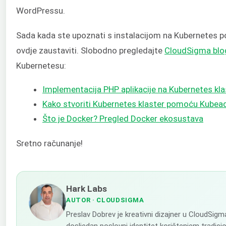
WordPressu.
Sada kada ste upoznati s instalacijom na Kubernetes
ovdje zaustaviti. Slobodno pregledajte
CloudSigma blo
Kubernetesu:
Implementacija PHP aplikacije na Kubernetes kl
Kako stvoriti Kubernetes klaster pomoću Kube
Što je Docker? Pregled Docker ekosustava
Sretno računanje!
Hark Labs
AUTOR
· CLOUDSIGMA
Preslav Dobrev je kreativni dizajner u CloudSig