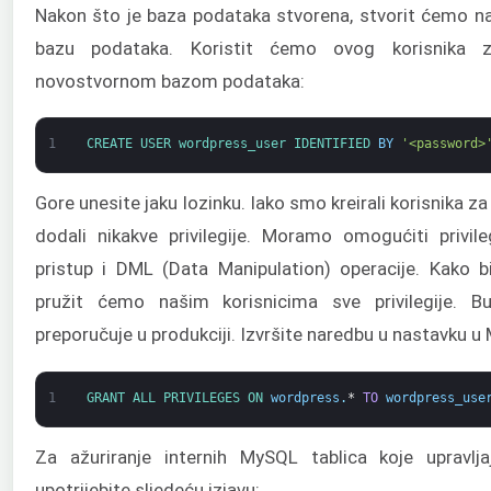
Nakon što je baza podataka stvorena, stvorit ćemo n
bazu podataka. Koristit ćemo ovog korisnika 
novostvornom bazom podataka:
1
CREATE 
USER 
wordpress_user 
IDENTIFIED 
BY
'<password>
Gore unesite jaku lozinku. Iako smo kreirali korisnika
dodali nikakve privilegije. Moramo omogućiti privil
pristup i DML (Data Manipulation) operacije. Kako bi
pružit ćemo našim korisnicima sve privilegije. B
preporučuje u produkciji. Izvršite naredbu u nastavku u 
1
GRANT 
ALL 
PRIVILEGES 
ON 
wordpress
.
*
TO
wordpress_use
Za ažuriranje internih MySQL tablica koje upravlja
upotrijebite sljedeću izjavu: