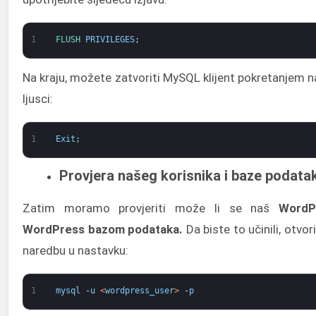
1
FLUSH 
PRIVILEGES
;
Na kraju, možete zatvoriti MySQL klijent pokretanjem
ljusci:
1
Exit
;
Provjera našeg korisnika i baze podata
Zatim moramo provjeriti može li se naš
WordP
WordPress bazom podataka.
Da biste to učinili, otvo
naredbu u nastavku:
1
mysql
-
u
<
wordpress_user
>
-
p