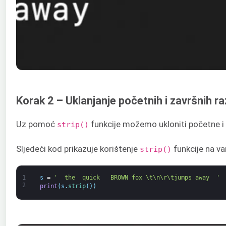
Korak 2 – Uklanjanje početnih i završnih 
Uz pomoć
funkcije možemo ukloniti početne i
strip()
Sljedeći kod prikazuje korištenje
funkcije na var
strip()
1
s
=
'  the  quick   BROWN fox \t\n\r\tjumps away  '
2
print
(
s
.
strip
(
)
)