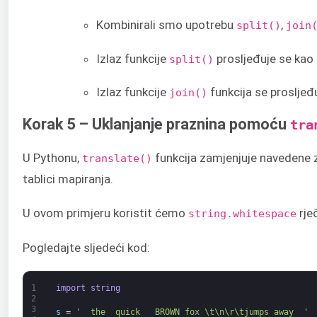
Kombinirali smo upotrebu
,
split()
join
Izlaz funkcije
prosljeđuje se ka
split()
Izlaz funkcije
funkcija se proslje
join()
Korak 5 – Uklanjanje praznina pomoću
tra
U Pythonu,
funkcija zamjenjuje navedene z
translate()
tablici mapiranja.
U ovom primjeru koristit ćemo
rje
string.whitespace
Pogledajte sljedeći kod:
1
import
string
2
3
s
=
'  the  quick   BROWN fox \t\n\r\tjumps away  '