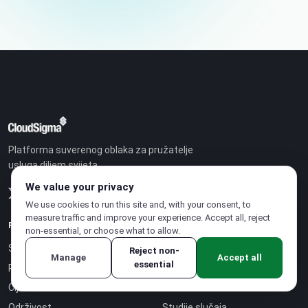
Platforma suverenog oblaka za pružatelje
usluga diljem svijeta.
We value your privacy
We use cookies to run this site and, with your consent, to
measure traffic and improve your experience. Accept all, reject
RJEŠENJA
TVRTKA
non-essential, or choose what to allow.
Suvereni oblak
Partnerski program
Reject non-
Manage
Accept all
essential
Poslovni model
Karijere
Cijene
O nama
Održivost
Studije slučaja