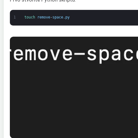
1
touch 
remove
-
space
.
py