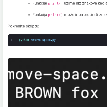
Funkcija
uzima niz znakova kao 
print()
Funkcija
može interpretirati zn
print()
Pokrenite skriptu:
1
python 
remove
-
space
.
py