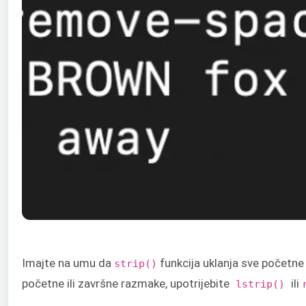
Imajte na umu da
funkcija uklanja sve početne
strip()
početne ili završne razmake, upotrijebite
ili
lstrip()