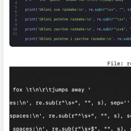
4
5
print
(
'Ukloni sve razmake:\n'
,
re
.
sub
(
r
"\s+"
,
""
,
s
6
7
print
(
'Ukloni početne razmake:\n'
,
re
.
sub
(
r
"^\s+"
,
8
9
print
(
'Ukloni završne razmake:\n'
,
re
.
sub
(
r
"\s+$"
,
10
11
print
(
'Ukloni početne i završne razmake:\n'
,
re
.
sub