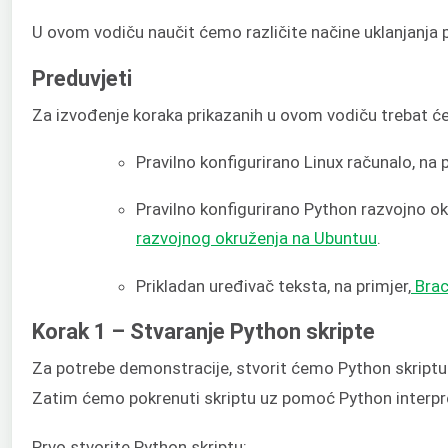
U ovom vodiču naučit ćemo različite načine uklanjanja 
Preduvjeti
Za izvođenje koraka prikazanih u ovom vodiču trebat 
Pravilno konfigurirano Linux računalo, na p
Pravilno konfigurirano Python razvojno o
razvojnog okruženja na Ubuntuu
.
Prikladan uređivač teksta, na primjer,
Brac
Korak 1 – Stvaranje Python skripte
Za potrebe demonstracije, stvorit ćemo Python skript
Zatim ćemo pokrenuti skriptu uz pomoć Python interpr
Prvo stvorite Python skriptu: