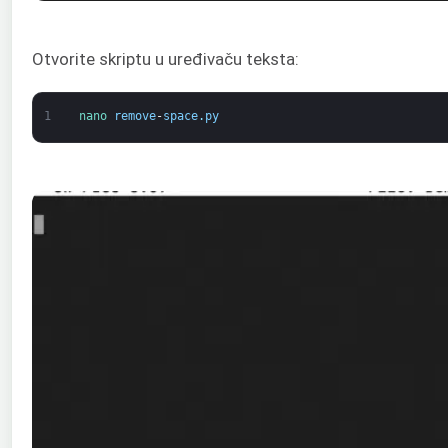
Otvorite skriptu u uređivaču teksta:
1
nano 
remove
-
space
.
py