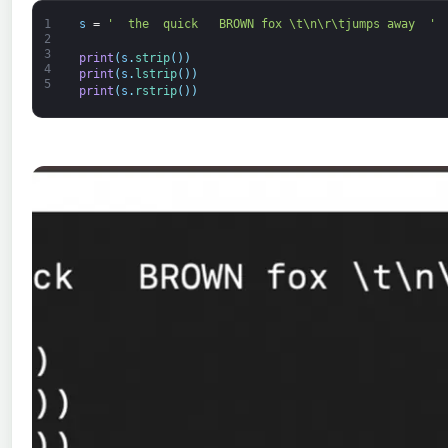
1
s
=
'  the  quick   BROWN fox \t\n\r\tjumps away  '
2
3
print
(
s
.
strip
(
)
)
4
print
(
s
.
lstrip
(
)
)
5
print
(
s
.
rstrip
(
)
)