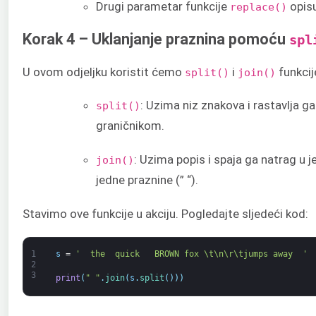
Drugi parametar funkcije
opisu
replace()
Korak 4 – Uklanjanje praznina pomoću
spl
U ovom odjeljku koristit ćemo
i
funkcij
split()
join()
: Uzima niz znakova i rastavlja g
split()
graničnikom.
: Uzima popis i spaja ga natrag u 
join()
jedne praznine (” “).
Stavimo ove funkcije u akciju. Pogledajte sljedeći kod:
1
s
=
'  the  quick   BROWN fox \t\n\r\tjumps away  '
2
3
print
(
" "
.
join
(
s
.
split
(
)
)
)