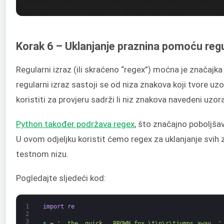
Korak 6 – Uklanjanje praznina pomoću regu
Regularni izraz (ili skraćeno “regex”) moćna je značaj
regularni izraz sastoji se od niza znakova koji tvore uz
koristiti za provjeru sadrži li niz znakova navedeni uzor
Python također podržava regex
, što značajno poboljš
U ovom odjeljku koristit ćemo regex za uklanjanje svi
testnom nizu.
Pogledajte sljedeći kod:
1
import
re
2
3
s
=
'  the  quick   BROWN fox \t\n\r\tjumps away  '