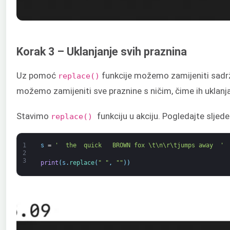
Korak 3 – Uklanjanje svih praznina
Uz pomoć
funkcije možemo zamijeniti sadrža
replace()
možemo zamijeniti sve praznine s ničim, čime ih uklan
Stavimo
funkciju u akciju. Pogledajte sljede
replace()
1
s
=
'  the  quick   BROWN fox \t\n\r\tjumps away  '
2
3
print
(
s
.
replace
(
" "
,
""
)
)