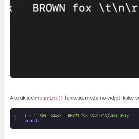
Ako uključimo
funkciju, možemo vidjeti kako se
print()
1
s
=
'  the  quick   BROWN fox \t\n\r\tjumps away  '
2
print
(
s
)