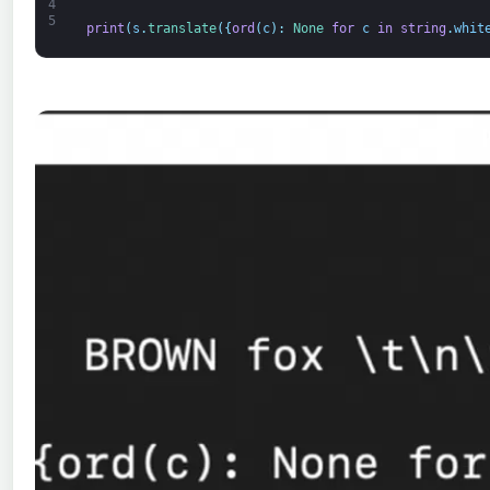
4
5
print
(
s
.
translate
(
{
ord
(
c
)
:
None
for
c
in
string
.
whit