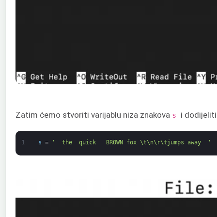
Zatim ćemo stvoriti varijablu niza znakova
i dodijelit
s
1
s
=
'  the  quick   BROWN fox \t\n\r\tjumps away  '