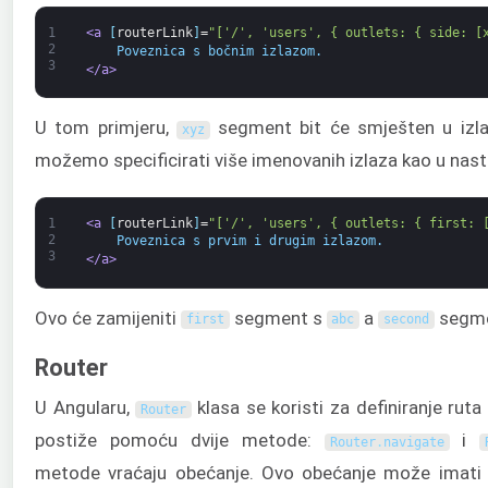
1
<a 
[
routerLink
]
=
"['/', 'users', { outlets: { side: [
2
    Poveznica s bočnim izlazom.
3
</a>
U tom primjeru,
segment bit će smješten u izl
xyz
možemo specificirati više imenovanih izlaza kao u nast
1
<a 
[
routerLink
]
=
"['/', 'users', { outlets: { first: 
2
    Poveznica s prvim i drugim izlazom.
3
</a>
Ovo će zamijeniti
segment s
a
segme
first
abc
second
Router
U Angularu,
klasa se koristi za definiranje ruta 
Router
postiže pomoću dvije metode:
i
Router
.
navigate
metode vraćaju obećanje. Ovo obećanje može imati t