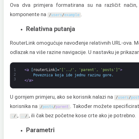
Ova dva primjera formatirana su na različit način, 
komponente na
.
/
users
/
example
Relativna putanja
RouterLink omogućuje navođenje relativnih URL-ova. M
odlazak na više razine navigacije. U nastavku je prika
1
<a 
[
routerLink
]
=
"['../', 'parent', 'posts']"
>
2
    Poveznica koja ide jednu razinu gore.
3
</a>
U gornjem primjeru, ako se korisnik nalazi na
/
users
/
pos
korisnika na
. Također možete specificirat
/
posts
/
parent
,
, ili čak bez početne kose crte ako je potrebno.
.
/
.
.
/
Parametri