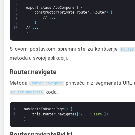
4
5
export
class
AppComponent
{
6
constructor
(
private
router
:
Router
)
{
7
//
.
.
.
8
}
9
//
.
.
.
10
}
S ovom postavkom spremni ste za korištenje
Router
metoda u svojoj aplikaciji.
Router.navigate
Metoda
prihvaća niz segmenata URL-a
Router
.
navigate
koda:
Router
.
navigate
1
navigateToUsersPage
(
)
{
2
this
.
router
.
navigate
(
[
'/'
,
'users'
]
)
;
3
}
Router.navigateByUrl