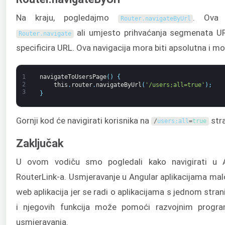
Na kraju, pogledajmo
. Ova 
Router
.
navigateByUrl
ali umjesto prihvaćanja segmenata URL
Router
.
navigate
specificira URL. Ova navigacija mora biti apsolutna i m
1
navigateToUsersPage
(
)
{
2
this
.
router
.
navigateByUrl
(
'/users;all=true'
)
;
3
}
Gornji kod će navigirati korisnika na
stra
/
users
;
all
=
true
Zaključak
U ovom vodiču smo pogledali kako navigirati u 
RouterLink-a. Usmjeravanje u Angular aplikacijama malo
web aplikacija jer se radi o aplikacijama s jednom str
i njegovih funkcija može pomoći razvojnim progra
usmjeravanja.