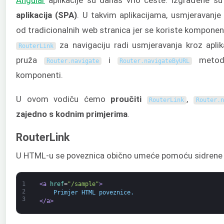
aplikacija (SPA)
. U takvim aplikacijama, usmjeravanje 
od tradicionalnih web stranica jer se koriste komponen
za navigaciju radi usmjeravanja kroz aplika
RouterLink
pruža
i
metode
Router
.
navigate
Router
.
navigateByURL
komponenti.
U ovom vodiču ćemo
proučiti
,
RouterLink
Router
.
n
zajedno s kodnim
primjerima
.
RouterLink
U HTML-u se poveznica obično umeće pomoću sidrene
1
<a 
href
=
"/sample"
>
2
    Primjer HTML poveznice.
3
</a>