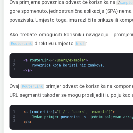
Ova primjerna poveznica odvest će korisnika na
/
sample
gore spomenuto, jednostranična aplikacija (SPA) nema ra
povezivala. Umjesto toga, ima različite prikaze ili komp
Ako trebate omogućiti korisniku navigaciju i promjenu
direktivu umjesto
:
RouterLink
href
1
<a 
routerLink
=
"/users/example"
>
2
    Poveznica koja koristi niz znakova.
3
</a>
Ovaj
primjer odvest će korisnika na kompon
RouterLink
URL segmenti također se mogu proslijediti u polju kao 
1
<
a
[
routerLink
]
=
"['/', 'users', 'example']"
>
2
Jedan 
primjer 
poveznice 
s 
jednim 
poljem
an 
arra
3
<
/
a
>