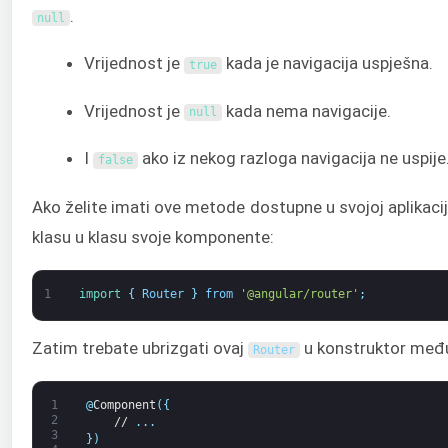
.
null
Vrijednost je
kada je navigacija uspješna.
true
Vrijednost je
kada nema navigacije.
null
I
ako iz nekog razloga navigacija ne uspije
false
Ako želite imati ove metode dostupne u svojoj aplikacij
klasu u klasu svoje komponente:
1
import
{
Router
}
from
'@angular/router'
;
Zatim trebate ubrizgati ovaj
u konstruktor među
Router
1
@
Component
(
{
2
//
.
.
.
3
}
)