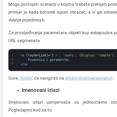
Mogu postojati scenariji u kojima trebate prenijeti po
primjer je kada korisnik ispuni obrazac, a vi ga odved
daljnje pojedinosti.
Za prosljeđivanje parametara, objekt koji enkapsulira 
URL segmenata:
1
<a 
[
routerLink
]
=
"['/', 'users', {display: 'sample'},
2
    Poveznica s parametrom.
3
</a>
Gore,
će navigirati na
.
Router
/
users
;
display
=
sample
/
xyz
Imenovani izlazi
Imenovani izlazi usmjerivača su jednostavno izl
Pogledajmo kod za to: