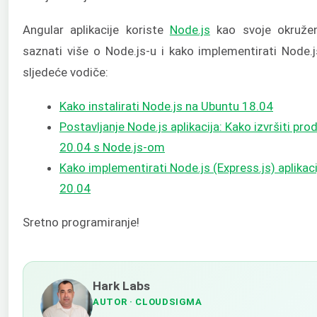
Angular aplikacije koriste
Node.js
kao svoje okruženj
saznati više o Node.js-u i kako implementirati Node.j
sljedeće vodiče:
Kako instalirati Node.js na Ubuntu 18.04
Postavljanje Node.js aplikacija: Kako izvršiti pr
20.04 s Node.js-om
Kako implementirati Node.js (Express.js) aplika
20.04
Sretno programiranje!
Hark Labs
AUTOR
· CLOUDSIGMA