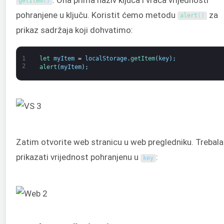
getItem
(
)
pohranjene u ključu. Koristit ćemo metodu
za
alert
(
)
prikaz sadržaja koji dohvatimo:
1
let 
myItem
=
localStorage
.
getItem
(
key
)
;
2
alert
(
myItem
)
;
Zatim otvorite web stranicu u web pregledniku. Trebala
prikazati vrijednost pohranjenu u
:
key