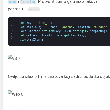
i
. Pretvorit ćemo ga u niz znakova i
name
location
pohraniti u
:
ključ
1
let 
key
=
'item_1'
;
2
let 
sampleObj
=
{
name
:
"Jason"
,
location
:
"Sweden"
3
localStorage
.
setItem
(
key
,
JSON
.
stringify
(
sampleObj
)
)
4
let 
myItem
=
localStorage
.
getItem
(
key
)
;
5
alert
(
myItem
)
;
Ovdje će izlaz biti niz znakova koji sadrži podatke objek