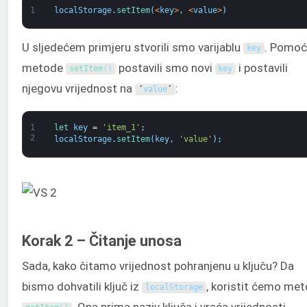
1
localStorage
.
setItem
(
<
key
>
,
<
value
>
)
U sljedećem primjeru stvorili smo varijablu
. Pomoć
key
metode
postavili smo novi
i postavili
setItem
(
)
key
njegovu vrijednost na
:
‘
value
’
1
let 
key
=
'item_1'
;
2
localStorage
.
setItem
(
key
,
'value'
)
;
Korak 2 – Čitanje unosa
Sada, kako čitamo vrijednost pohranjenu u ključu? Da
bismo dohvatili ključ iz
, koristit ćemo me
localStorage
. Ona prima naziv ključa i vraća vrijednosti