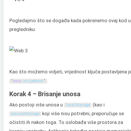
Pogledajmo što se događa kada pokrenemo ovaj kod u
pregledniku:
Kao što možemo vidjeti, vrijednost ključa postavljena j
.
‘
nova
vrijednost
’
Korak 4 – Brisanje unosa
Ako postoji više unosa u
(kao i
localStorage
koji više nisu potrebni, preporučuje se
sessionStorage
očistiti ih nakon toga. To oslobađa više prostora za
kasniju upotrebu. Aplikacija također postaje memorijski