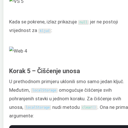
Kada se pokrene, izlaz prikazuje
jer ne postoji
null
vrijednost za
:
ključ
Korak 5 – Čišćenje unosa
U prethodnom primjeru uklonili smo samo jedan ključ.
Međutim,
omogućuje čišćenje svih
localStorage
pohranjenih stavki u jednom koraku. Za čišćenje svih
unosa,
nudi metodu
. Ona ne prim
localStorage
clear
(
)
argumente: