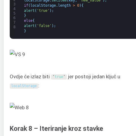
localStorage
.
setItem
(
key
,
'new_value'
)
;
3
if
(
localStorage
.
length
>
0
)
{
4
alert
(
'true'
)
;
5
}
6
else
{
7
alert
(
'false'
)
;
8
}
Ovdje će izlaz biti
jer postoji jedan ključ u
‘
true
’
:
localStorage
Korak 8 – Iteriranje kroz stavke