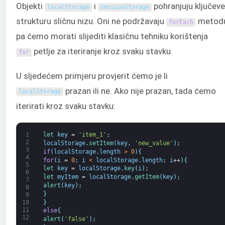
Objekti
i
pohranjuju ključeve
localStorage
sessionStorage
strukturu sličnu nizu. Oni ne podržavaju
metodu
forEach
pa ćemo morati slijediti klasičnu tehniku korištenja
petlje za iteriranje kroz svaku stavku.
for
U sljedećem primjeru provjerit ćemo je li
prazan ili ne. Ako nije prazan, tada ćemo
localStorage
iterirati kroz svaku stavku:
1
let 
key
=
'item_1'
;
2
localStorage
.
setItem
(
key
,
'new_value'
)
;
3
if
(
localStorage
.
length
>
0
)
{
4
for
(
i
=
0
;
i
<
localStorage
.
length
;
i
++
)
{
5
let 
key
=
localStorage
.
key
(
i
)
;
6
let 
myItem
=
localStorage
.
getItem
(
key
)
;
7
alert
(
key
)
;
8
}
9
}
10
11
else
{
12
alert
(
'false'
)
;