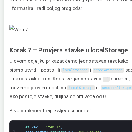
i formatirali radi boljeg pregleda:
Korak 7 – Provjera stavke u localStorage
U ovom odjeljku prikazat ćemo jednostavan test kako
bismo utvrdili postoji li
i
sad
localStorage
sessionStorage
li neku stavku ili ne. Koristeći jednostavnu
naredbu,
if
možemo provjeriti duljinu
ili
localStorage
sessionStorage
Ako postoje stavke, duljina će biti veća od 0.
Prvo implementirajte sljedeći primjer:
1
let 
key
=
'item_1'
;
2