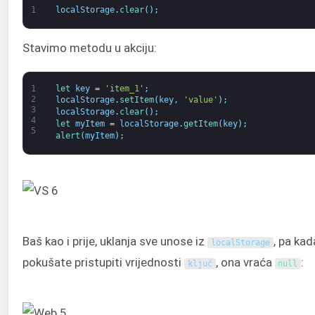
1
localStorage
.
clear
(
)
;
Stavimo metodu u akciju:
1
let 
key
=
'item_1'
;
2
localStorage
.
setItem
(
key
,
'value'
)
;
3
localStorage
.
clear
(
)
;
4
let 
myItem
=
localStorage
.
getItem
(
key
)
;
5
alert
(
myItem
)
;
Baš kao i prije, uklanja sve unose iz
, pa kad
localStorage
pokušate pristupiti vrijednosti
, ona vraća
:
ključ
null