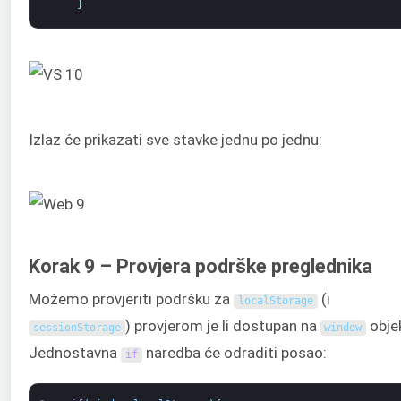
}
Izlaz će prikazati sve stavke jednu po jednu:
Korak 9 – Provjera podrške preglednika
Možemo provjeriti podršku za
(i
localStorage
) provjerom je li dostupan na
obje
sessionStorage
window
Jednostavna
naredba će odraditi posao:
if