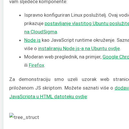
vam sljedeće komponente:
Ispravno konfiguriran Linux poslužitelj. Ovaj vodi
prikazuje
postavljanje vlastitog Ubuntu poslužite
na CloudSigma
.
Node.js
kao JavaScript runtime okruženje. Sazna
više o
instaliranju Node.js-a na Ubuntu ovdje
.
Moderan web preglednik, na primjer,
Google Chr
ili
Firefox
.
Za demonstraciju smo uzeli uzorak web strani
priloženom JS skriptom. Možete saznati više o
dodav
JavaScripta u HTML datoteku ovdje
: