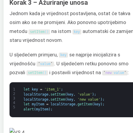
Korak 3 – Ažuriranje unosa
Jednom kada je vrijednost postavljena, ostat će takva
osim ako se ne promijeni. Ako ponovno upotrijebimo
metodu
na istom
automatski će zamijen
setItem
(
)
key
staru vrijednost novom.
U sljedećem primjeru,
se najprije inicijalizira s
key
vrijednošću
. U sljedećem retku ponovno smo
‘
value
’
pozvali
i postavili vrijednost na
:
setItem
(
)
‘
new
value
’
1
let 
key
=
'item_1'
;
2
localStorage
.
setItem
(
key
,
'value'
)
;
3
localStorage
.
setItem
(
key
,
'new value'
)
;
4
let 
myItem
=
localStorage
.
getItem
(
key
)
;
5
alert
(
myItem
)
;