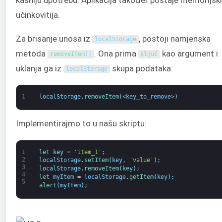
učinkovitija.
Za brisanje unosa iz
, postoji namjenska
localStorage
metoda
. Ona prima
kao argument i
removeItem
(
)
ključ
uklanja ga iz
skupa podataka:
localStorage
1
localStorage
.
removeItem
(
<
key_to_remove
>
)
Implementirajmo to u našu skriptu:
1
let 
key
=
'item_1'
;
2
localStorage
.
setItem
(
key
,
'value'
)
;
3
localStorage
.
removeItem
(
key
)
;
4
let 
myItem
=
localStorage
.
getItem
(
key
)
;
5
alert
(
myItem
)
;