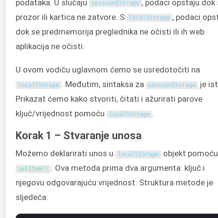
podataka. U slučaju
, podaci opstaju dok
sessionStorage
prozor ili kartica ne zatvore. S
, podaci ops
localStorage
dok se predmemorija preglednika ne očisti ili ih web
aplikacija ne očisti.
U ovom vodiču uglavnom ćemo se usredotočiti na
. Međutim, sintaksa za
je ist
localStorage
sessionStorage
Prikazat ćemo kako stvoriti, čitati i ažurirati parove
ključ/vrijednost pomoću
.
localStorage
Korak 1 – Stvaranje unosa
Možemo deklarirati unos u
objekt pomoću
localStorage
. Ova metoda prima dva argumenta: ključ i
setItem
(
)
njegovu odgovarajuću vrijednost. Struktura metode je
sljedeća: