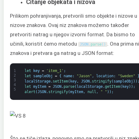
Čitanje objekata i nizova
Prilikom pohranjivanja, pretvorili smo objekte i nizove u
nizove znakova. Ovaj niz znakova možemo također
pretvoriti natrag u njegov izvorni format. Da bismo to
učinili, koristit ćemo metodu
. Ona prima n
JSON
.
parse
(
)
znakova i pretvara ga natrag u JSON format:
1
let 
key
=
'item_1'
;
2
let 
sampleObj
=
{
name
:
"Jason"
,
location
:
"Sweden"
3
localStorage
.
setItem
(
key
,
JSON
.
stringify
(
sampleObj
)
)
4
let 
myItem
=
JSON
.
parse
(
localStorage
.
getItem
(
key
)
)
;
5
alert
(
JSON
.
stringify
(
myItem
,
null
,
" "
)
)
;
Što se tiče izlaza, ponovno smo ga pretvorili u niz zna