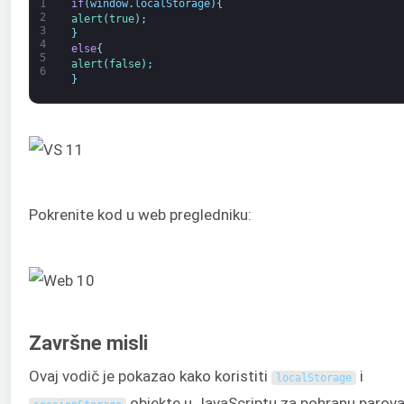
1
if
(
window
.
localStorage
)
{
2
alert
(
true
)
;
3
}
4
else
{
5
alert
(
false
)
;
6
}
Pokrenite kod u web pregledniku:
Završne misli
Ovaj vodič je pokazao kako koristiti
i
localStorage
objekte u JavaScriptu za pohranu parov