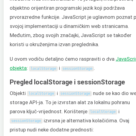
objektno orijentiran programski jezik koji podržava
prvorazredne funkcije. JavaScript je uglavnom poznat 
svojoj implementaciji u dinamičkim web stranicama.
Međutim, zbog svojih značajki, JavaScript se također
koristi u okruženjima izvan preglednika.
U ovom vodiču detaljno ćemo raspraviti o dva
JavaScri
objekta
:
i
.
localStorage
sessionStorage
Pregled localStorage i sessionStorage
Objekti
i
nude se kao dio w
localStorage
sessionStorage
storage API-ja. To je izvrstan alat za lokalnu pohranu
parova ključ-vrijednost. Korištenje
i
localStorage
izvrsna je alternativa kolačićima. Ovaj
sessionStorage
pristup nudi neke dodatne prednosti: