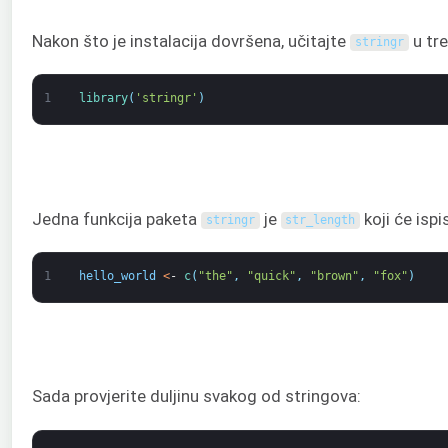
Nakon što je instalacija dovršena, učitajte
u tre
stringr
1
library
(
'stringr'
)
Jedna funkcija paketa
je
koji će ispi
stringr
str_length
1
hello_world
<
-
c
(
"the"
,
"quick"
,
"brown"
,
"fox"
)
Sada provjerite duljinu svakog od stringova: