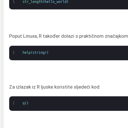
1
str_length
(
hello_world
)
Poput Linuxa, R također dolazi s praktičnom značajko
1
help
(
stringr
)
Za izlazak iz R ljuske koristite sljedeći kod:
1
q
(
)