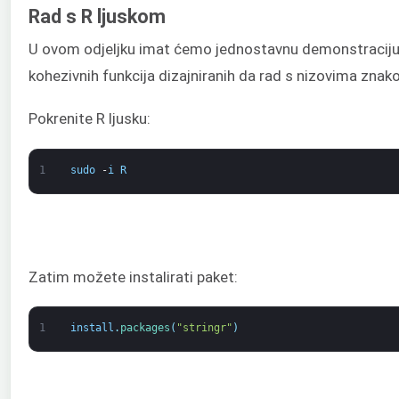
Rad s R ljuskom
U ovom odjeljku imat ćemo jednostavnu demonstraciju k
kohezivnih funkcija dizajniranih da rad s nizovima znak
Pokrenite R ljusku:
1
sudo
-
i
R
Zatim možete instalirati paket:
1
install
.
packages
(
"stringr"
)