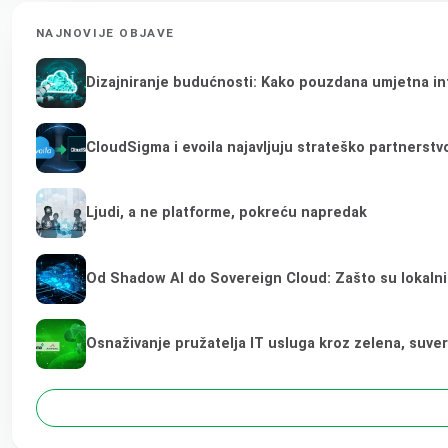
NAJNOVIJE OBJAVE
Dizajniranje budućnosti: Kako pouzdana umjetna inte
CloudSigma i evoila najavljuju strateško partnerst
Ljudi, a ne platforme, pokreću napredak
Od Shadow AI do Sovereign Cloud: Zašto su lokalni
Osnaživanje pružatelja IT usluga kroz zelena, suve