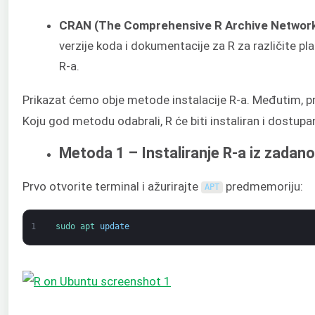
CRAN (The Comprehensive R Archive Network
verzije koda i dokumentacije za R za različite pl
R-a.
Prikazat ćemo obje metode instalacije R-a. Međutim, prep
Koju god metodu odabrali, R će biti instaliran i dostup
Metoda 1 – Instaliranje R-a iz zadano
Prvo otvorite terminal i ažurirajte
predmemoriju:
APT
1
sudo 
apt 
update