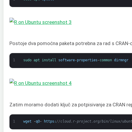
Postoje dva pomoćna paketa potrebna za rad s CRAN-om
1
sudo 
apt 
install 
software
-
properties
-
common 
dirmngr
Zatim moramo dodati ključ za potpisivanje za CRAN repo
1
wget
-
qO
-
https
:
//cloud.r-project.org/bin/linux/ubun