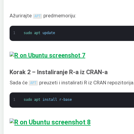
Ažurirajte
predmemoriju:
APT
1
sudo 
apt 
update
Korak 2 – Instaliranje R-a iz CRAN-a
Sada će
preuzeti i instalirati R iz CRAN repozitorija.
APT
1
sudo 
apt 
install
r
-
base