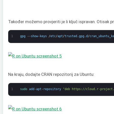
Također možemo provjeriti je li ključ ispravan. Otisak pr
1
gpg
--
show
-
keys
/
etc
/
apt
/
trusted
.
gpg
.
d
/
cran_ubuntu_k
Na kraju, dodajte CRAN repozitorij za Ubuntu:
1
sudo 
add
-
apt
-
repository
"deb https://cloud.r-project