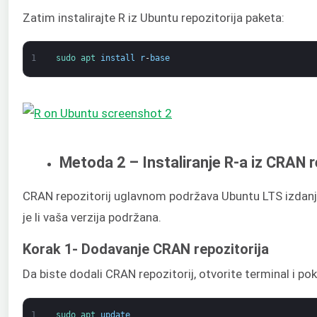
Zatim instalirajte R iz Ubuntu repozitorija paketa:
1
sudo 
apt 
install
r
-
base
Metoda 2 – Instaliranje R-a iz CRAN r
CRAN repozitorij uglavnom podržava Ubuntu LTS izdanja
je li vaša verzija podržana.
Korak 1- Dodavanje CRAN repozitorija
Da biste dodali CRAN repozitorij, otvorite terminal i po
1
sudo 
apt 
update