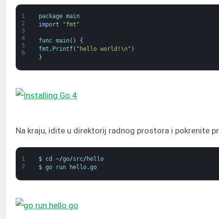
1
package
main
2
import
"fmt"
3
4
func 
main
(
)
{
5
fmt
.
Printf
(
"hello world!\n"
)
6
}
Na kraju, idite u direktorij radnog prostora i pokrenite 
1
$
cd
~
/
go
/
src
/
hello
2
$
go 
run 
hello
.
go