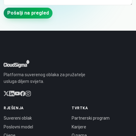
Pošalji na pregled
Platforma suverenog oblaka za pružatelje
usluga diljem svijeta.
RJEŠENJA
TVRTKA
Suvereni oblak
Partnerski program
Poslovni model
Karijere
Cijene
O nama