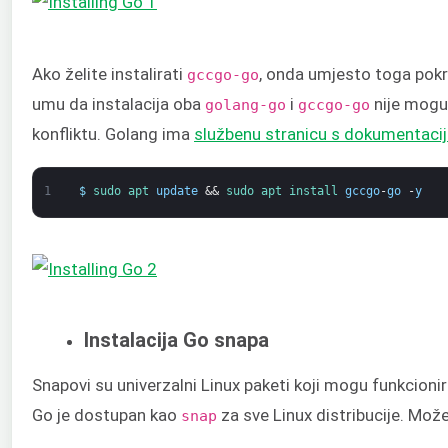
Ako želite instalirati
, onda umjesto toga pokr
gccgo-go
umu da instalacija oba
i
nije mogu
golang-go
gccgo-go
konfliktu. Golang ima
službenu stranicu s dokumentac
1
$
sudo 
apt 
update
&&
sudo 
apt 
install 
gccgo
-
go
-
y
Instalacija Go snapa
Snapovi su univerzalni Linux paketi koji mogu funkcionirat
Go je dostupan kao
za sve Linux distribucije. Mož
snap