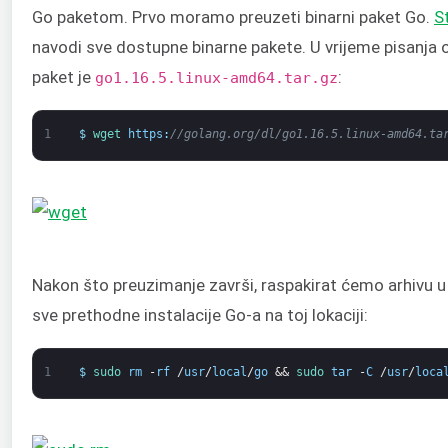
Go paketom. Prvo moramo preuzeti binarni paket Go.
S
navodi sve dostupne binarne pakete. U vrijeme pisanja ov
paket je
:
go1.16.5.linux-amd64.tar.gz
1
$
wget 
https
:
//golang.org/dl/go1.16.5.linux-amd64.ta
Nakon što preuzimanje završi, raspakirat ćemo arhivu 
sve prethodne instalacije Go-a na toj lokaciji:
1
$
sudo 
rm
-
rf
/
usr
/
local
/
go
&&
sudo 
tar
-
C
/
usr
/
loca