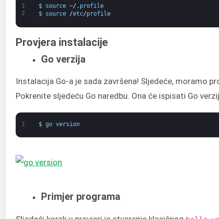
1
$
source
~
/
.
profile
2
$
source
/
etc
/
profile
Provjera instalacije
Go verzija
Instalacija Go-a je sada završena! Sljedeće, moramo provj
Pokrenite sljedeću Go naredbu. Ona će ispisati Go verzij
1
$
go 
version
Primjer programa
Sljedeći korak u provjeri je stvaranje klasičnog