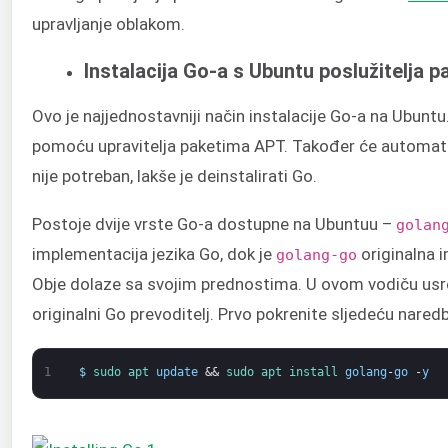
upravljanje oblakom.
Instalacija Go-a s Ubuntu poslužitelja p
Ovo je najjednostavniji način instalacije Go-a na Ubuntu
pomoću upravitelja paketima APT. Također će automats
nije potreban, lakše je deinstalirati Go.
Postoje dvije vrste Go-a dostupne na Ubuntuu –
golan
implementacija jezika Go, dok je
originalna 
golang-go
Obje dolaze sa svojim prednostima. U ovom vodiču us
originalni Go prevoditelj. Prvo pokrenite sljedeću nared
1
$
sudo 
apt 
update
&&
sudo 
apt 
install 
golang
-
go
-
y