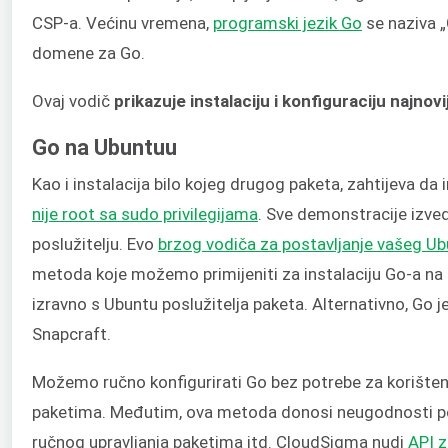
CSP-a. Većinu vremena,
programski jezik Go
se naziva 
domene za Go.
Ovaj vodič
prikazuje instalaciju i konfiguraciju najnov
Go na Ubuntuu
Kao i instalacija bilo kojeg drugog paketa, zahtijeva da
nije root sa sudo privilegijama
. Sve demonstracije izv
poslužitelju. Evo
brzog vodiča za postavljanje vašeg Ub
metoda koje možemo primijeniti za instalaciju Go-a na
izravno s Ubuntu poslužitelja paketa. Alternativno, Go 
Snapcraft.
Možemo ručno konfigurirati Go bez potrebe za korištenj
paketima. Međutim, ova metoda donosi neugodnosti pop
ručnog upravljanja paketima itd. CloudSigma nudi
API z