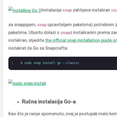
Instalacija
zahtijeva instaliran
snap
sn
sa snappyjem,
upraviteljem paketima) potrebnim za
snap
paketima. Ubuntu dolazi s
instaliranim prema za
snapd
instaliran, slijedite
the official snap installation guide 
instalirat će Go sa Snapcrafta:
1
$
sudo 
snap 
install 
go
--
classic
Ručna instalacija Go-a
Kao što je ranije spomenuto, ovaj je postupak malo komp