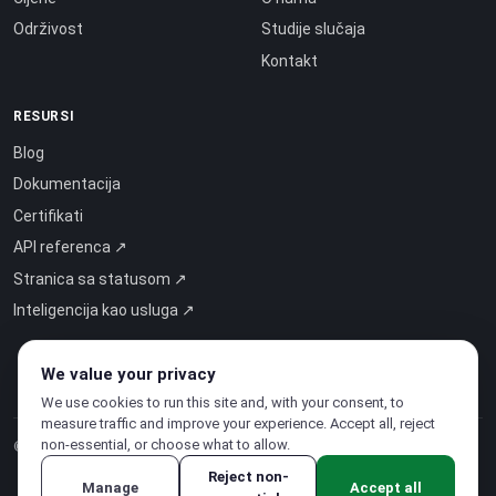
Održivost
Studije slučaja
Kontakt
RESURSI
Blog
Dokumentacija
Certifikati
API referenca ↗
Stranica sa statusom ↗
Inteligencija kao usluga ↗
We value your privacy
We use cookies to run this site and, with your consent, to
measure traffic and improve your experience. Accept all, reject
non-essential, or choose what to allow.
© 2026 CloudSigma Holding AG.
Sva prava pridržana
.
Reject non-
Manage
Accept all