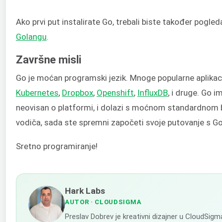
Ako prvi put instalirate Go, trebali biste također pogled
Golangu
.
Završne misli
Go je moćan programski jezik. Mnoge popularne aplikacij
Kubernetes
,
Dropbox
,
Openshift
,
InfluxDB
, i druge. Go i
neovisan o platformi, i dolazi s moćnom standardnom
vodiča, sada ste spremni započeti svoje putovanje s G
Sretno programiranje!
Hark Labs
AUTOR
· CLOUDSIGMA
Preslav Dobrev je kreativni dizajner u CloudSig