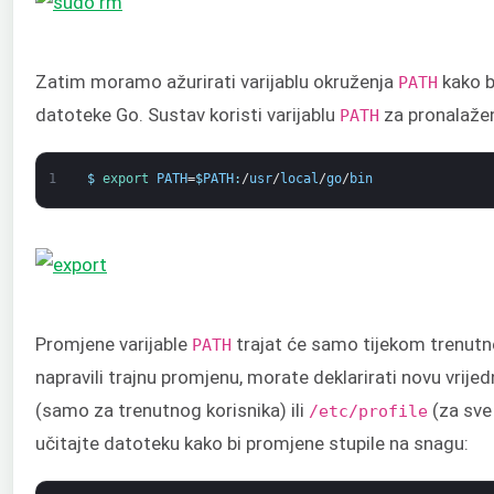
Zatim moramo ažurirati varijablu okruženja
kako b
PATH
datoteke Go. Sustav koristi varijablu
za pronalažen
PATH
1
$
export 
PATH
=
$
PATH
:
/
usr
/
local
/
go
/
bin
Promjene varijable
trajat će samo tijekom trenutne
PATH
napravili trajnu promjenu, morate deklarirati novu vrije
(samo za trenutnog korisnika) ili
(za sve
/etc/profile
učitajte datoteku kako bi promjene stupile na snagu: