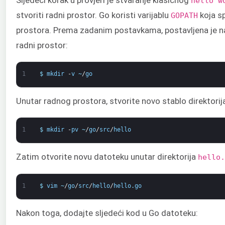
hello w
stvoriti radni prostor. Go koristi varijablu
koja sp
GOPATH
prostora. Prema zadanim postavkama, postavljena je n
radni prostor:
1
$
mkdir
-
v
~
/
go
Unutar radnog prostora, stvorite novo stablo direktori
1
$
mkdir
-
pv
~
/
go
/
src
/
hello
Zatim otvorite novu datoteku unutar direktorija
hello.
1
$
vim
~
/
go
/
src
/
hello
/
hello
.
go
Nakon toga, dodajte sljedeći kod u Go datoteku: