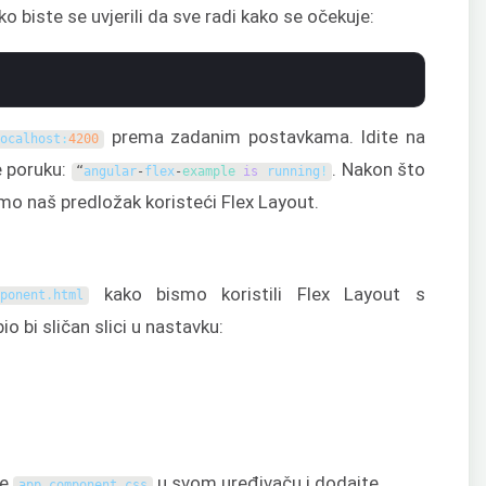
 biste se uvjerili da sve radi kako se očekuje:
prema zadanim postavkama. Idite na
localhost
:
4200
e poruku:
. Nakon što
“
angular
-
flex
-
example 
is
running
!
jmo naš predložak koristeći Flex Layout.
kako bismo koristili Flex Layout s
mponent
.
html
io bi sličan slici u nastavku:
te
u svom uređivaču i dodajte
app
.
component
.
css