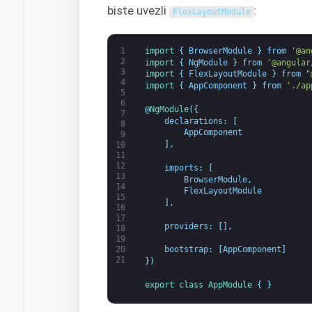
biste uvezli
:
FlexLayoutModule
1
import
{
BrowserModule
}
from
'@an
2
import
{
NgModule
}
from
'@angular
3
import
{
FlexLayoutModule
}
from
"
4
import
{
AppComponent
}
from
'./ap
5
6
@
NgModule
(
{
7
declarations
:
[
8
AppComponent
9
]
,
10
11
12
imports
:
[
13
BrowserModule
,
14
FlexLayoutModule
15
]
,
16
17
providers
:
[
]
,
18
19
20
bootstrap
:
[
AppComponent
]
21
}
)
export
class
AppModule
{
}