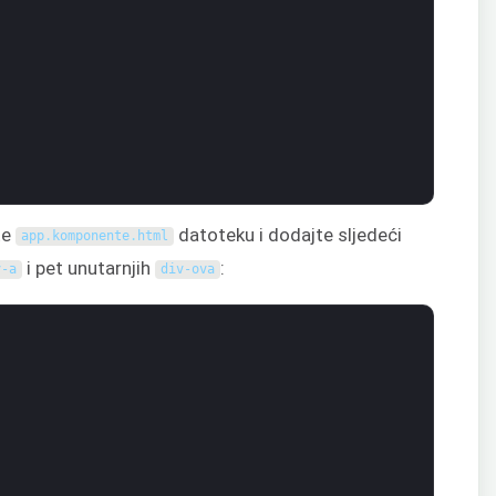
te
datoteku i dodajte sljedeći
app
.
komponente
.
html
i pet unutarnjih
:
v-a
div-ova