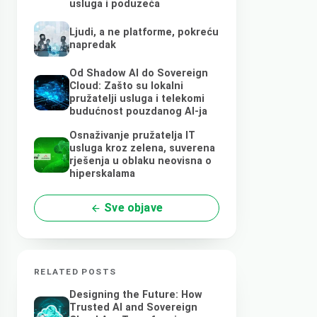
usluga i poduzeća
Ljudi, a ne platforme, pokreću
napredak
Od Shadow AI do Sovereign
Cloud: Zašto su lokalni
pružatelji usluga i telekomi
budućnost pouzdanog AI-ja
Osnaživanje pružatelja IT
usluga kroz zelena, suverena
rješenja u oblaku neovisna o
hiperskalama
Sve objave
RELATED POSTS
Designing the Future: How
Trusted AI and Sovereign