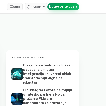
Dogovorite poziv
Auto
Hrvatski
NAJNOVIJE OBJAVE
Dizajniranje budućnosti: Kako
pouzdana umjetna
inteligencija i suvereni oblak
transformiraju digitalna
iskustva
CloudSigma i evoila najavljuju
strateško partnerstvo za
pružanje VMware
kontinuiteta za pružatelje