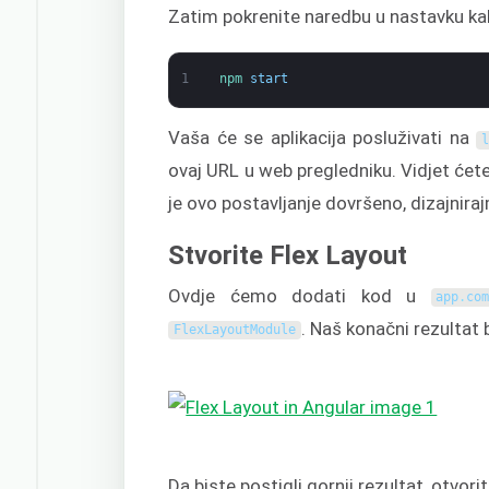
Zatim pokrenite naredbu u nastavku kako
1
npm 
start
Vaša će se aplikacija posluživati na
ovaj URL u web pregledniku. Vidjet ćet
je ovo postavljanje dovršeno, dizajnira
Stvorite Flex Layout
Ovdje ćemo dodati kod u
app
.
co
. Naš konačni rezultat b
FlexLayoutModule
Da biste postigli gornji rezultat, otvori