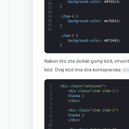
background
-
color
:
#9fd3c3;
26
}
27
28
.
item
-
4
{
29
30
background
-
color
:
#e7b013;
31
}
32
.
item
-
5
{
background
-
color
:
#073443;
}
Nakon što ste dodali gornji kôd, otvori
kôd. Ovaj kôd ima dva kontejnerska
di
1
<
div 
class
=
"container"
>
2
<
div 
class
=
"item item-1"
>
3
Stavka
1
4
<
/
div
>
5
6
<
div 
class
=
"item item-2"
>
7
Stavka
2
8
<
/
div
>
9
10