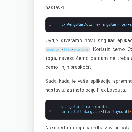
nastavku:
1
npx
@
angular
/
cli 
new
angular
-
flex
-
e
Ovdje stvaramo novu Angular aplikac
. Koristit ćemo CS
angular
-
flex
-
example
toga, navest ćemo da nam ne treba u
ćemo i njih preskočiti.
Sada kada je vaša aplikacija spremna, 
nastavku za instalaciju Flex Layouta:
1
cd 
angular
-
flex
-
example
2
npm 
install
@
angular
/
flex
-
layout
@
10
Nakon što gornja naredba završi instal