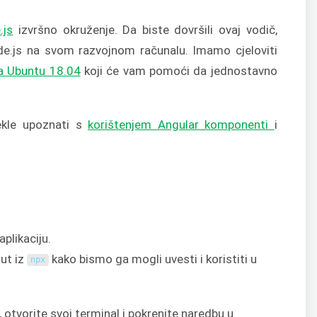
.js
izvršno okruženje. Da biste dovršili ovaj vodič,
de.js na svom razvojnom računalu. Imamo cjeloviti
na Ubuntu 18.04
koji će vam pomoći da jednostavno
ekle upoznati s
korištenjem Angular komponenti
i
plikaciju.
out iz
kako bismo ga mogli uvesti i koristiti u
npx
u, otvorite svoj terminal i pokrenite naredbu u