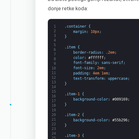
donje retke koda:
1
.
container
{
2
margin
:
10px
;
3
}
4
5
.
item
{
6
border
-
radius
:
.
2em
;
7
color
:
#ffffff;
8
font
-
family
:
sans
-
serif
;
9
font
-
size
:
2em
;
10
11
padding
:
4em
1em
;
12
text
-
transform
:
uppercase
;
13
}
14
15
.
item
-
1
{
16
background
-
color
:
#009169;
17
}
18
19
20
.
item
-
2
{
21
background
-
color
:
#55b296;
22
}
23
24
.
item
-
3
{
25