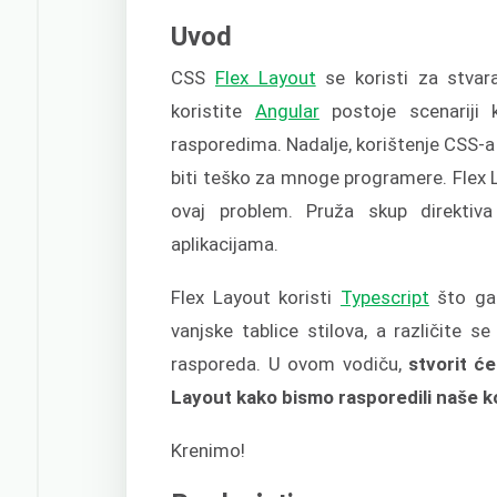
Uvod
CSS
Flex Layout
se koristi za stvara
koristite
Angular
postoje scenariji 
rasporedima. Nadalje, korištenje CSS-
biti teško za mnoge programere. Flex La
ovaj problem. Pruža skup direkti
aplikacijama.
Flex Layout koristi
Typescript
što ga 
vanjske tablice stilova, a različite s
rasporeda. U ovom vodiču,
stvorit će
Layout kako bismo rasporedili naše
Krenimo!