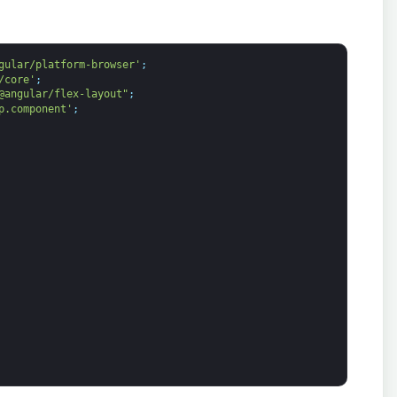
gular/platform-browser'
;
/core'
;
@angular/flex-layout"
;
p.component'
;