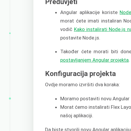
Preduvjeti
Angular aplikacije koriste
Node
morat ćete imati instaliran No
vodič
Kako instalirati Node.js 
postavite Node.js.
Također ćete morati biti don
postavljanjem Angular projekta
.
Konfiguracija projekta
Ovdje moramo izvršiti dva koraka:
Moramo postaviti novu Angular a
Morat ćemo instalirati Flex Lay
našoj aplikaciji.
Da biste stvorili novu Angular aplikacij