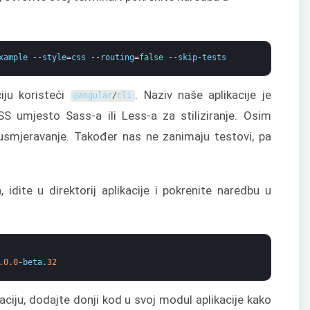
xample
--
style
=
css
--
routing
=
false
--
skip
-
tests
iju koristeći
. Naziv naše aplikacije je
@
angular
/
cli
S umjesto Sass-a ili Less-a za stiliziranje. Osim
smjeravanje. Također nas ne zanimaju testovi, pa
idite u direktorij aplikacije i pokrenite naredbu u
.0.0
-
beta
.
32
aciju, dodajte donji kod u svoj modul aplikacije kako