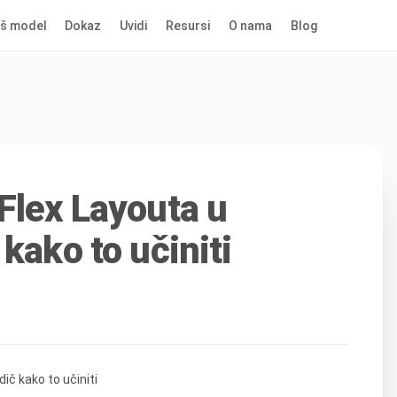
š model
Dokaz
Uvidi
Resursi
O nama
Blog
Flex Layouta u
kako to učiniti