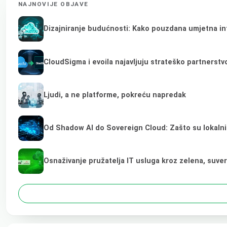
NAJNOVIJE OBJAVE
Dizajniranje budućnosti: Kako pouzdana umjetna inte
CloudSigma i evoila najavljuju strateško partnerst
Ljudi, a ne platforme, pokreću napredak
Od Shadow AI do Sovereign Cloud: Zašto su lokalni
Osnaživanje pružatelja IT usluga kroz zelena, suve