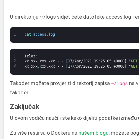
U direktoriju ~/logs vidjet ćete datoteke access.log i 
1
cat 
access
.
log
1
Izlaz
:
2
xx
.
xxx
.
xxx
.
xxx
-
-
[
17/Apr/2021
:
19
:
25
:
05
+0000
]
"GET
3
xx
.
xxx
.
xxx
.
xxx
-
-
[
17/Apr/2021
:
19
:
25
:
05
+0000
]
"GET
Također možete provjeriti direktorij zapisa
na v
~/logs
također.
Zaključak
U ovom vodiču naučili ste kako dijeliti podatke između
Za više resursa o Dockeru na
našem blogu
, možete pog