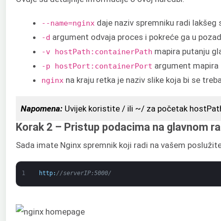
daje naziv spremniku radi lakšeg 
--name=nginx
argument odvaja proces i pokreće ga u pozadi
-d
mapira putanju gla
-v hostPath:containerPath
argument mapira pr
-p hostPort:containerPort
na kraju retka je naziv slike koja bi se tre
nginx
Napomena:
Uvijek koristite / ili ~/ za početak hostP
Korak 2 – Pristup podacima na glavnom r
Sada imate Nginx spremnik koji radi na vašem poslužitel
1
http
:
//serverIP:5000/