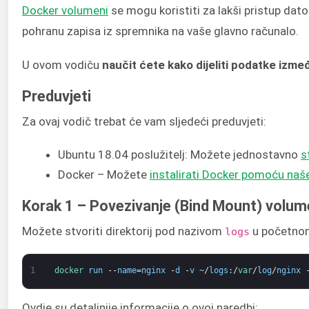
Docker volumeni
se mogu koristiti za lakši pristup dato
pohranu zapisa iz spremnika na vaše glavno računalo.
U ovom vodiču
naučit ćete kako dijeliti podatke izm
Preduvjeti
Za ovaj vodič trebat će vam sljedeći preduvjeti:
Ubuntu 18.04 poslužitelj: Možete jednostavno
s
Docker – Možete
instalirati Docker pomoću naš
Korak 1 – Povezivanje (Bind Mount) volu
Možete stvoriti direktorij pod nazivom
u početnom 
logs
1
docker 
run
--
name
=
nginx
-
d
-
v
~
/
logs
:
/
var
/
log
/
nginx
Ovdje su detaljnije informacije o ovoj naredbi: