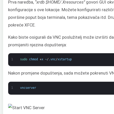
Prva naredba,
“xrdb $HOME/.Xresources”
govori GUI okv
konfiguracije s ove lokacije. Možete konfigurirati razli
površine poput boja terminala, tema pokazivača itd. D
pokreće XFCE.
Kako biste osigurali da VNC poslužitelj može izvršiti d
promijeniti njezina dopuštenja:
1
sudo 
chmod
+
x
~
/
.
vnc
/
xstartup
Nakon promjene dopuštenja, sada možete pokrenuti VNC
1
vncserver