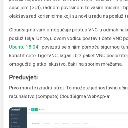
sučeljem (
GUI)
, radnom površinom te vašim mišem i ti
olakšava rad korisnicima koji su novi u radu na poslužite
Cloudsigma vam omogućuje pristup VNC-u odmah nako
poslužitelja. Uz to, u ovom vodiču postavit ćete VNC po
Ubuntu 18.04
i povezati se s njim pomoću sigurnog tune
koristit ćete TigerVNC, lagan i brz paket VNC poslužitel
omogućiti glatko iskustvo, čak i na sporim mrežama.
Preduvjeti
Prvo morate izraditi stroj. To možete jednostavno učinit
računalstvo (compute) CloudSigma WebApp-a: