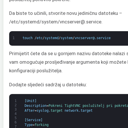
Da biste to učinili, stvorite novu jediničnu datoteku –
/etc/systemd/system/vncserver@.service.
1
touch
/
etc
/
systemd
/
system
/
vncserver
@
.
service
Primijetit ćete da se u gornjem nazivu datoteke nalazi 
vam omogućuje prosljeđivanje argumenta koji možete ko
konfiguraciji poslužitelja.
Dodajte sljedeći sadržaj u datoteku:
1
[
Unit
]
2
Description
=
Pokreni 
TightVNC 
poslužitelj 
pri 
pokret
3
After
=
syslog
.
target 
network
.
target
4
5
[
Service
]
6
Type
=
forking
7