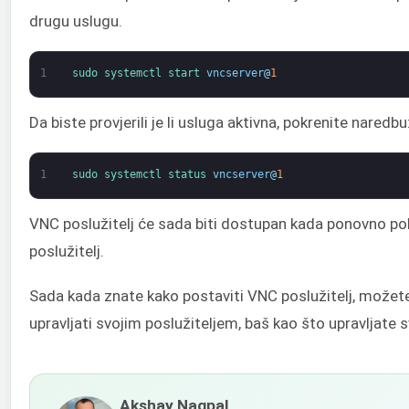
drugu uslugu.
1
sudo 
systemctl 
start 
vncserver
@
1
Da biste provjerili je li usluga aktivna, pokrenite naredbu
1
sudo 
systemctl 
status 
vncserver
@
1
VNC poslužitelj će sada biti dostupan kada ponovno po
poslužitelj.
Sada kada znate kako postaviti VNC poslužitelj, možet
upravljati svojim poslužiteljem, baš kao što upravljate
Akshay Nagpal