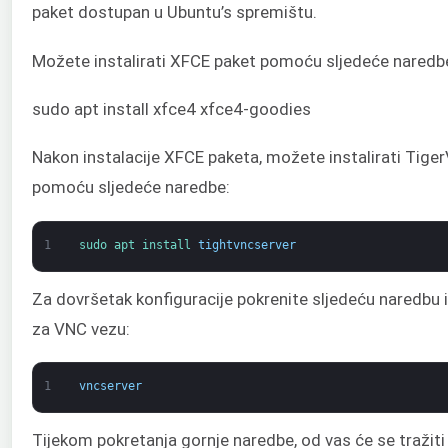
paket dostupan u Ubuntu’s spremištu.
Možete instalirati XFCE paket pomoću sljedeće naredb
sudo apt install xfce4 xfce4-goodies
Nakon instalacije XFCE paketa, možete instalirati Tiger
pomoću sljedeće naredbe:
1
sudo 
apt 
install 
tightvncserver
Za dovršetak konfiguracije pokrenite sljedeću naredbu i
za VNC vezu:
1
vncserver
Tijekom pokretanja gornje naredbe, od vas će se tražiti 