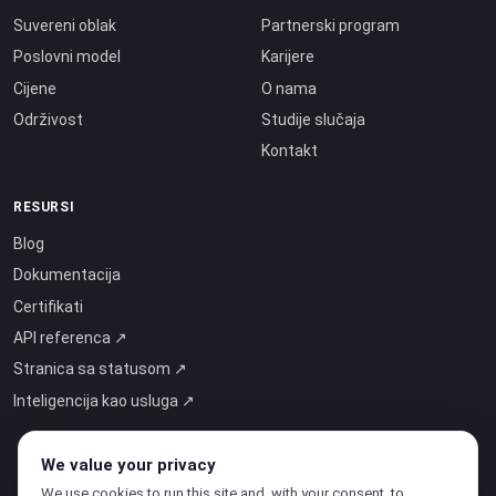
Suvereni oblak
Partnerski program
Poslovni model
Karijere
Cijene
O nama
Održivost
Studije slučaja
Kontakt
RESURSI
Blog
Dokumentacija
Certifikati
API referenca ↗
Stranica sa statusom ↗
Inteligencija kao usluga ↗
We value your privacy
We use cookies to run this site and, with your consent, to