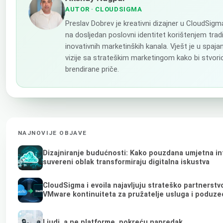
AUTOR
· CLOUDSIGMA
Preslav Dobrev je kreativni dizajner u CloudSig
na dosljedan poslovni identitet korištenjem tradi
inovativnih marketinških kanala. Vješt je u spaja
vizije sa strateškim marketingom kako bi stvorio
brendirane priče.
NAJNOVIJE OBJAVE
Dizajniranje budućnosti: Kako pouzdana umjetna int
suvereni oblak transformiraju digitalna iskustva
CloudSigma i evoila najavljuju strateško partnerstv
VMware kontinuiteta za pružatelje usluga i poduze
Ljudi, a ne platforme, pokreću napredak