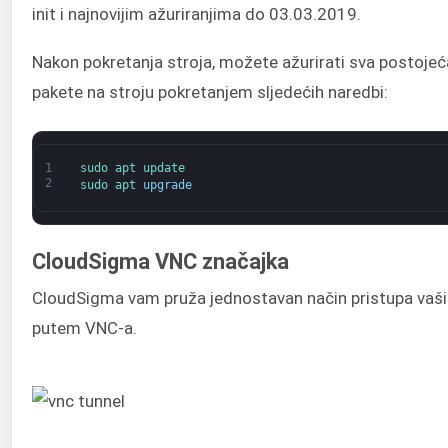
init i najnovijim ažuriranjima do 03.03.2019.
Nakon pokretanja stroja, možete ažurirati sva postojeć
pakete na stroju pokretanjem sljedećih naredbi:
1
sudo 
apt 
update
2
sudo 
apt 
upgrade
CloudSigma VNC značajka
CloudSigma vam pruža jednostavan način pristupa vaš
putem VNC-a.