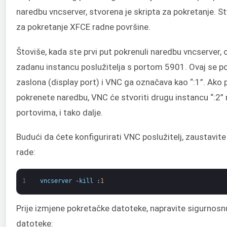
naredbu vncserver, stvorena je skripta za pokretanje. S
za pokretanje XFCE radne površine.
Štoviše, kada ste prvi put pokrenuli naredbu vncserver, 
zadanu instancu poslužitelja s portom 5901. Ovaj se po
zaslona (display port) i VNC ga označava kao “:1”. Ako
pokrenete naredbu, VNC će stvoriti drugu instancu “:2”
portovima, i tako dalje.
Budući da ćete konfigurirati VNC poslužitelj, zaustavite
rade:
1
vncserver
-
kill
:
1
Prije izmjene pokretačke datoteke, napravite sigurnosnu
datoteke: