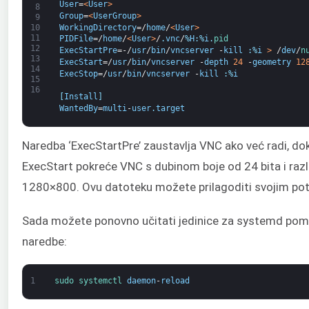
User
=
<
User
>
8
Group
=
<
UserGroup
>
9
WorkingDirectory
=/
home
/
<
User
>
10
11
PIDFile
=/
home
/
<
User
>
/
.
vnc
/
%
H
:
%
i
.
pid
12
ExecStartPre
=-/
usr
/
bin
/
vncserver
-
kill
:
%
i
>
/
dev
/
n
13
ExecStart
=/
usr
/
bin
/
vncserver
-
depth
24
-
geometry
12
14
ExecStop
=/
usr
/
bin
/
vncserver
-
kill
:
%
i
15
16
[
Install
]
WantedBy
=
multi
-
user
.
target
Naredba ‘ExecStartPre’ zaustavlja VNC ako već radi, do
ExecStart pokreće VNC s dubinom boje od 24 bita i raz
1280×800. Ovu datoteku možete prilagoditi svojim po
Sada možete ponovno učitati jedinice za systemd pom
naredbe:
1
sudo 
systemctl 
daemon
-
reload