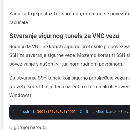
Sada kada je poslužitelj spreman, možemo se povezati 
računala.
Stvaranje sigurnog tunela za VNC vezu
Budući da VNC ne koristi sigurne protokole pri poveziva
SSH za stvaranje sigurne veze. Možemo koristiti SSH si
povezivanje s našom virtualnom radnom površinom.
Za stvaranje SSH tunela koji sigurno prosljeđuje vezu n
možete koristiti sljedeću naredbu u terminalu ili Power
Windows):
1
ssh
-
L
5901
:
127.0.0.1
:
5901
-
C
-
N
-
l
<
UserName
>
<
Serv
U gornjoj naredbi,