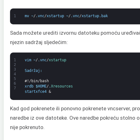
1
mv
~
/
.
vnc
/
xstartup
~
/
.
vnc
/
xstartup
.
bak
Sada možete urediti izvornu datoteku pomoću uređivača
njezin sadržaj sljedećim:
1
vim
~
/
.
vnc
/
xstartup
2
3
Sadržaj
:
4
5
#!/bin/bash
6
xrdb
$
HOME
/
.
Xresources
7
startxfce4
&
Kad god pokrenete ili ponovno pokrenete vncserver, pr
naredbe iz ove datoteke. Ove naredbe pokreću stolno o
nije pokrenuto.