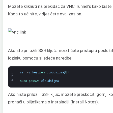
Možete kliknuti na prekidač za VNC Tunnel’s kako biste
Kada to učinite, vidjet ćete ovaj zaslon.
Ako ste priložili SSH ključ, morat ćete pristupiti poslužit
lozinku pomoću sljedeće naredbe:
1
ssh
-
i
key
.
pem 
cloudsigma
@
IP
2
3
sudo 
passwd 
cloudsigma
Ako niste priložili SSH ključ, možete preskočiti gornji k
pronaći u bilješkama o instalaciji (Install Notes).