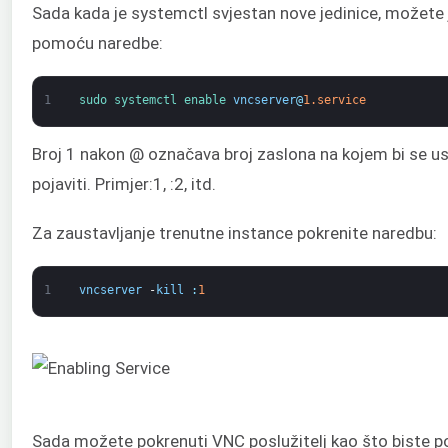
Sada kada je systemctl svjestan nove jedinice, možete
pomoću naredbe:
1
sudo 
systemctl 
enable 
vncserver
@
1.service
Broj 1 nakon @ označava broj zaslona na kojem bi se us
pojaviti. Primjer:1, :2, itd.
Za zaustavljanje trenutne instance pokrenite naredbu:
1
vncserver
-
kill
:
1
Sada možete pokrenuti VNC poslužitelj kao što biste pok