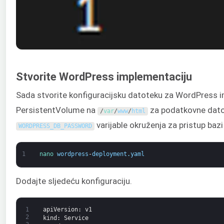
Stvorite WordPress implementaciju
Sada stvorite konfiguracijsku datoteku za WordPress imp
PersistentVolume na
za podatkovne datot
/
var
/
www
/
html
varijable okruženja za pristup baz
WORDPRESS_DB_PASSWORD
1
nano 
wordpress
-
deployment
.
yaml
Dodajte sljedeću konfiguraciju.
1
apiVersion
: v1
2
kind
: Service