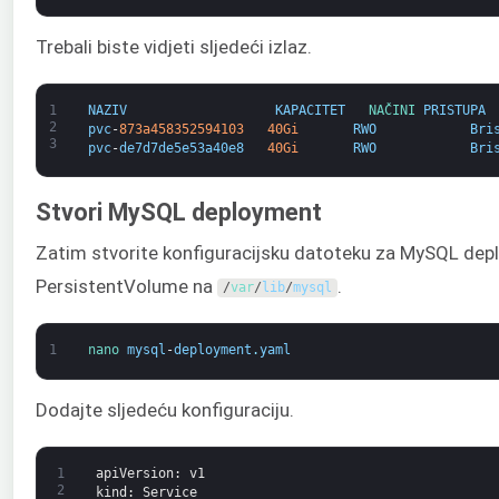
Trebali biste vidjeti sljedeći izlaz.
1
NAZIV
KAPACITET
NAČINI 
PRISTUPA
2
pvc
-
873a458352594103
40Gi
RWO
Bri
3
pvc
-
de7d7de5e53a40e8
40Gi
RWO
Bri
Stvori MySQL deployment
Zatim stvorite konfiguracijsku datoteku za MySQL deplo
PersistentVolume na
.
/
var
/
lib
/
mysql
1
nano 
mysql
-
deployment
.
yaml
Dodajte sljedeću konfiguraciju.
1
apiVersion
: v1
2
kind
: Service