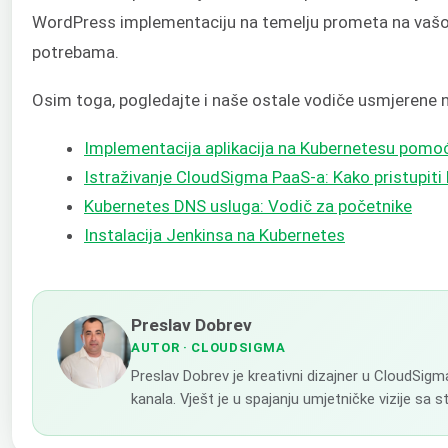
WordPress implementaciju na temelju prometa na vašoj 
potrebama.
Osim toga, pogledajte i naše ostale vodiče usmjerene 
Implementacija aplikacija na Kubernetesu pomoć
Istraživanje CloudSigma PaaS-a: Kako pristupiti 
Kubernetes DNS usluga: Vodič za početnike
Instalacija Jenkinsa na Kubernetes
Preslav Dobrev
AUTOR
· CLOUDSIGMA
Preslav Dobrev je kreativni dizajner u CloudSigm
kanala. Vješt je u spajanju umjetničke vizije sa 