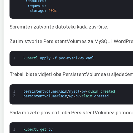
resources
:
requests
:
storage
:
40Gi
Spremite i zatvorite datoteku kada završite.
Zatim stvorite PersistentVolumes za MySQL i WordPre
1
kubectl 
apply
-
f
pvc
-
mysql
-
wp
.
yaml
Trebali biste vidjeti oba PersistentVolumea u sljedećem
1
persistentvolumeclaim
/
mysql
-
pv
-
claim 
created
2
persistentvolumeclaim
/
wp
-
pv
-
claim 
created
Sada možete provjeriti oba PersistentVolumea pomoću
1
kubectl 
get 
pv