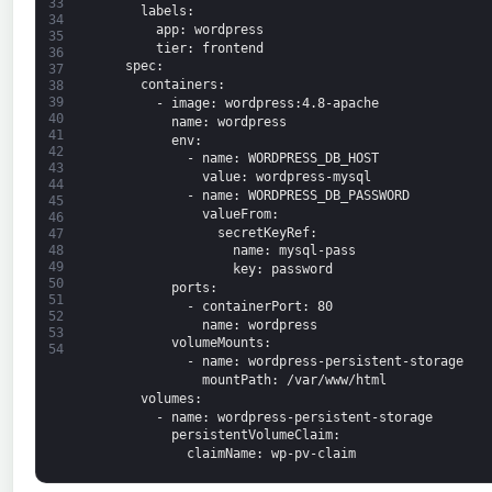
33
labels
:
34
app
: wordpress
35
tier
: frontend
36
spec
:
37
containers
:
38
39
-
image
: wordpress
:4.8-apache
40
name
: wordpress
41
env
:
42
-
name
: WORDPRESS_DB_HOST
43
value
: wordpress-mysql
44
-
name
: WORDPRESS_DB_PASSWORD
45
valueFrom
:
46
secretKeyRef
:
47
48
name
: mysql-pass
49
key
: password
50
ports
:
51
-
containerPort
: 80
52
name
: wordpress
53
volumeMounts
:
54
-
name
: wordpress-persistent-storage
mountPath
: /var/www/html
volumes
:
-
name
: wordpress-persistent-storage
persistentVolumeClaim
:
claimName
: wp-pv-claim