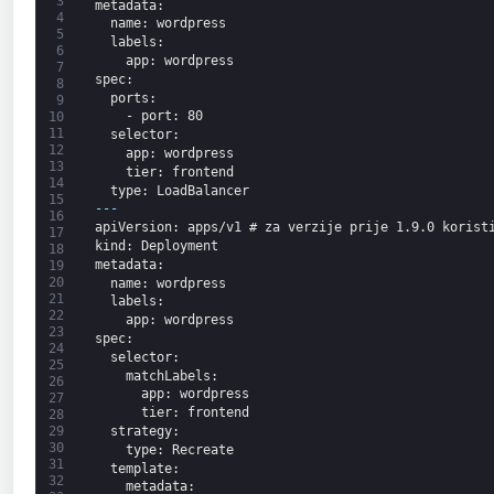
3
metadata
:
4
name
: wordpress
5
labels
:
6
app
: wordpress
7
spec
:
8
ports
:
9
-
port
: 80
10
11
selector
:
12
app
: wordpress
13
tier
: frontend
14
type
: LoadBalancer
15
---
16
apiVersion
: apps/v1 # za verzije prije 1.9.0 korist
17
kind
: Deployment
18
metadata
:
19
20
name
: wordpress
21
labels
:
22
app
: wordpress
23
spec
:
24
selector
:
25
matchLabels
:
26
app
: wordpress
27
tier
: frontend
28
strategy
:
29
30
type
: Recreate
31
template
:
32
metadata
: