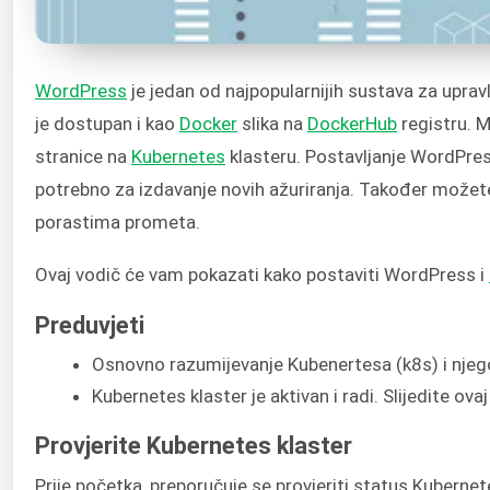
WordPress
je jedan od najpopularnijih sustava za uprav
je dostupan i kao
Docker
slika na
DockerHub
registru. M
stranice na
Kubernetes
klasteru. Postavljanje WordPre
potrebno za izdavanje novih ažuriranja. Također možete
porastima prometa.
Ovaj vodič će vam pokazati kako postaviti WordPress i
Preduvjeti
Osnovno razumijevanje Kubenertesa (k8s) i njego
Kubernetes klaster je aktivan i radi. Slijedite ova
Provjerite Kubernetes klaster
Prije početka, preporučuje se provjeriti status Kubernet