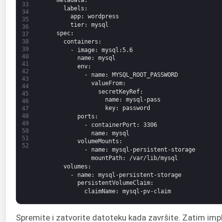
33
labels
:
34
app
: wordpress
35
tier
: mysql
36
spec
:
37
containers
:
38
39
-
image
: mysql
:5.6
40
name
: mysql
41
env
:
42
-
name
: MYSQL_ROOT_PASSWORD
43
valueFrom
:
44
secretKeyRef
:
45
name
: mysql-pass
46
key
: password
47
48
ports
:
49
-
containerPort
: 3306
50
name
: mysql
51
volumeMounts
:
52
-
name
: mysql-persistent-storage
mountPath
: /var/lib/mysql
volumes
:
-
name
: mysql-persistent-storage
persistentVolumeClaim
:
claimName
: mysql-pv-claim
Spremite i zatvorite datoteku kada završite. Zatim impl