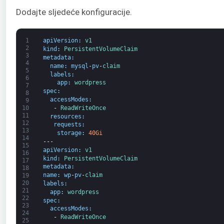
Dodajte sljedeće konfiguracije.
1
apiVersion
:
v1
2
kind
:
PersistentVolumeClaim
3
metadata
:
4
name
:
mysql
-
pv
-
claim
5
labels
:
6
app
:
wordpress
7
spec
:
8
accessModes
:
9
-
ReadWriteOnce
10
11
resources
:
12
requests
:
13
storage
:
40Gi
14
---
15
apiVersion
:
v1
16
kind
:
PersistentVolumeClaim
17
metadata
:
18
name
:
wp
-
pv
-
claim
19
20
labels
:
21
app
:
wordpress
22
spec
:
23
accessModes
:
24
-
ReadWriteOnce
25