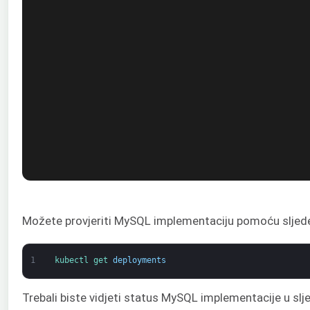
Možete provjeriti MySQL implementaciju pomoću sljed
1
kubectl 
get 
deployments
Trebali biste vidjeti status MySQL implementacije u slj