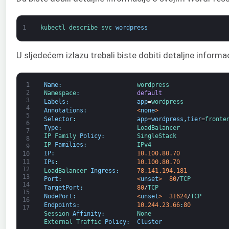
1
kubectl 
describe 
svc 
wordpress
U sljedećem izlazu trebali biste dobiti detaljne inform
1
Name
:
wordpress
2
Namespace
:
default
3
Labels
:
app
=
wordpress
4
Annotations
:
<
none
>
5
Selector
:
app
=
wordpress
,
tier
=
fronte
6
Type
:
LoadBalancer
7
IP 
Family 
Policy
:
SingleStack
8
IP 
Families
:
IPv4
9
IP
:
10.100.80.70
10
11
IPs
:
10.100.80.70
12
LoadBalancer 
Ingress
:
78.141.194.181
13
Port
:
<
unset
>
80
/
TCP
14
TargetPort
:
80
/
TCP
15
NodePort
:
<
unset
>
31624
/
TCP
16
Endpoints
:
10.244.23.66
:
80
17
Session 
Affinity
:
None
External 
Traffic 
Policy
:
Cluster