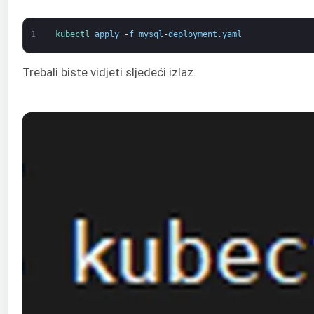
1
kubectl 
apply
-
f
mysql
-
deployment
.
yaml
Trebali biste vidjeti sljedeći izlaz.