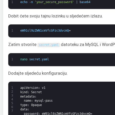
1
echo
-
n
'your_secure_password'
|
base64
Dobit ćete svoju tajnu lozinku u sljedećem izlazu.
1
eW91cl9zZWN1cmVfcGFzc3dvcmQ
=
Zatim stvorite
datoteku za MySQL i WordP
secret
.
yaml
1
nano 
secret
.
yaml
Dodajte sljedeću konfiguraciju.
1
apiVersion
: v1
2
kind
: Secret
3
metadata
:
4
name
: mysql-pass
5
type
: Opaque
6
data
:
7
password
: eW91cl9zZWN1cmVfcGFzc3dvcmQ=