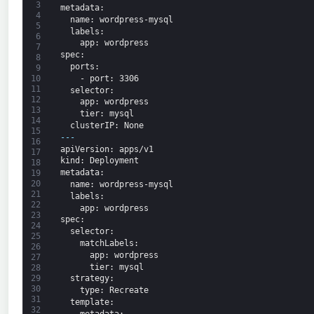
3
metadata
:
4
name
: wordpress-mysql
5
labels
:
6
app
: wordpress
7
spec
:
8
ports
:
9
-
port
: 3306
10
11
selector
:
12
app
: wordpress
13
tier
: mysql
14
clusterIP
: None
15
---
16
apiVersion
: apps/v1
17
kind
: Deployment
18
metadata
:
19
20
name
: wordpress-mysql
21
labels
:
22
app
: wordpress
23
spec
:
24
selector
:
25
matchLabels
:
26
app
: wordpress
27
tier
: mysql
28
strategy
:
29
30
type
: Recreate
31
template
:
32
metadata
: