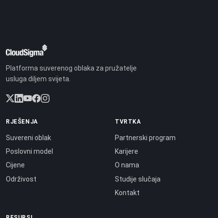
Platforma suverenog oblaka za pružatelje
usluga diljem svijeta.
RJEŠENJA
TVRTKA
Suvereni oblak
Partnerski program
Poslovni model
Karijere
Cijene
O nama
Održivost
Studije slučaja
Kontakt
RESURSI