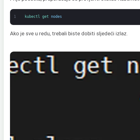
1
kubectl 
get 
nodes
Ako je sve u redu, trebali biste dobiti sljedeći izlaz.