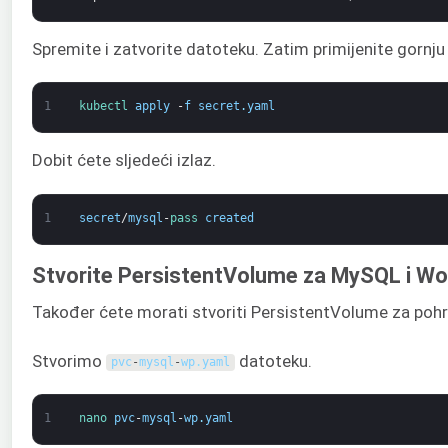
Spremite i zatvorite datoteku. Zatim primijenite gornj
1
kubectl 
apply
-
f
secret
.
yaml
Dobit ćete sljedeći izlaz.
1
secret
/
mysql
-
pass 
created
Stvorite PersistentVolume za MySQL i W
Također ćete morati stvoriti PersistentVolume za po
Stvorimo
datoteku.
pvc
-
mysql
-
wp
.
yaml
1
nano 
pvc
-
mysql
-
wp
.
yaml