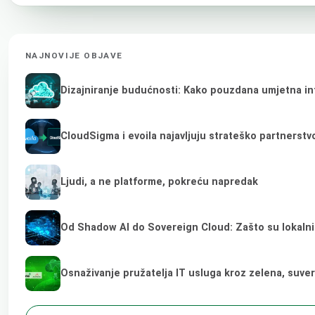
NAJNOVIJE OBJAVE
Dizajniranje budućnosti: Kako pouzdana umjetna inte
CloudSigma i evoila najavljuju strateško partnerst
Ljudi, a ne platforme, pokreću napredak
Od Shadow AI do Sovereign Cloud: Zašto su lokalni
Osnaživanje pružatelja IT usluga kroz zelena, suve