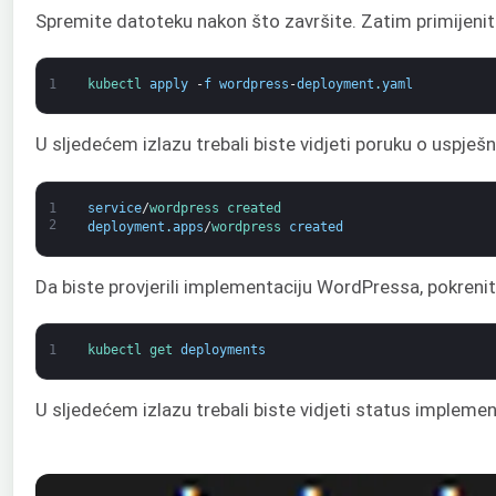
Spremite datoteku nakon što završite. Zatim primijenit
1
kubectl 
apply
-
f
wordpress
-
deployment
.
yaml
U sljedećem izlazu trebali biste vidjeti poruku o uspješ
1
service
/
wordpress 
created
2
deployment
.
apps
/
wordpress 
created
Da biste provjerili implementaciju WordPressa, pokreni
1
kubectl 
get 
deployments
U sljedećem izlazu trebali biste vidjeti status implem