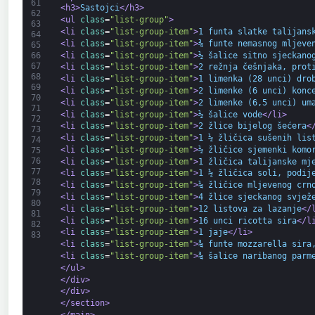
61
<h3>
Sastojci
</h3>
62
<ul 
class
=
"list-group"
>
63
<li 
class
=
"list-group-item"
>
1 funta slatke talijans
64
<li 
class
=
"list-group-item"
>
¾ funte nemasnog mljeve
65
<li 
class
=
"list-group-item"
>
½ šalice sitno sjeckano
66
67
<li 
class
=
"list-group-item"
>
2 režnja češnjaka, prot
68
<li 
class
=
"list-group-item"
>
1 limenka (28 unci) dro
69
<li 
class
=
"list-group-item"
>
2 limenke (6 unci) konc
70
<li 
class
=
"list-group-item"
>
2 limenke (6,5 unci) um
71
<li 
class
=
"list-group-item"
>
½ šalice vode
</li>
72
<li 
class
=
"list-group-item"
>
2 žlice bijelog šećera
<
73
<li 
class
=
"list-group-item"
>
1 ½ žličica sušenih lis
74
<li 
class
=
"list-group-item"
>
½ žličice sjemenki komo
75
76
<li 
class
=
"list-group-item"
>
1 žličica talijanske mj
77
<li 
class
=
"list-group-item"
>
1 ½ žličica soli, podij
78
<li 
class
=
"list-group-item"
>
¼ žličice mljevenog crn
79
<li 
class
=
"list-group-item"
>
4 žlice sjeckanog svjež
80
<li 
class
=
"list-group-item"
>
12 listova za lazanje
</
81
<li 
class
=
"list-group-item"
>
16 unci ricotta sira
</l
82
<li 
class
=
"list-group-item"
>
1 jaje
</li>
83
<li 
class
=
"list-group-item"
>
¾ funte mozzarella sira
<li 
class
=
"list-group-item"
>
¾ šalice naribanog parm
</ul>
</div>
</div>
</section>