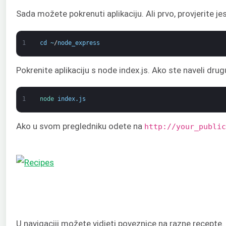
Sada možete pokrenuti aplikaciju. Ali prvo, provjerite j
1
cd
~
/
node_express
Pokrenite aplikaciju s node index.js. Ako ste naveli dr
1
node 
index
.
js
Ako u svom pregledniku odete na
http://your_public
U navigaciji možete vidjeti poveznice na razne recepte