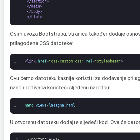
</section>
</main>
</body>
</html>
Osim uvoza Bootstrapa, stranica također dodaje osno
prilagođene CSS datoteke:
1
<link 
href
=
"css/custom.css"
rel
=
"stylesheet"
>
Ovu ćemo datoteku kasnije koristiti za dodavanje prilag
nano uređivača koristeći sljedeću naredbu:
1
nano 
views
/
lasagna
.
html
U otvorenu datoteku dodajte sljedeći kod. Ova će dato