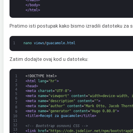
</main>
</body>
</html>
Pratimo isti postupak kako bismo izradili datoteku za 
1
nano 
views
/
guacamole
.
html
Zatim dodajte ovaj kod u datoteku:
1
<!DOCTYPE html>
2
<html 
lang
=
"hr"
>
3
<head>
4
<meta 
charset
=
"UTF-8"
>
5
<meta 
name
=
"viewport"
content
=
"width=device-width, 
6
<meta 
name
=
"description"
content
=
""
>
7
<meta 
name
=
"author"
content
=
"Mark Otto, Jacob Thorn
8
<meta 
name
=
"generator"
content
=
"Hugo 0.80.0"
>
9
<title>
Recept za guacamole
</title>
10
11
12
<!-- Bootstrap osnovni CSS -->
13
<link 
href
=
"https://cdn.jsdelivr.net/npm/bootstrap@