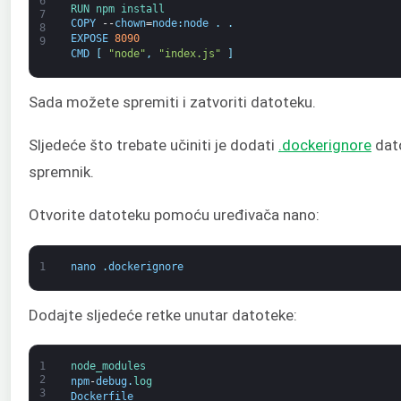
6
RUN 
npm 
install
7
COPY
--
chown
=
node
:
node
.
.
8
EXPOSE
8090
9
CMD
[
"node"
,
"index.js"
]
Sada možete spremiti i zatvoriti datoteku.
Sljedeće što trebate učiniti je dodati
.dockerignore
dato
spremnik.
Otvorite datoteku pomoću uređivača nano:
1
nano
.
dockerignore
Dodajte sljedeće retke unutar datoteke:
1
node_modules
2
npm
-
debug
.
log
3
Dockerfile