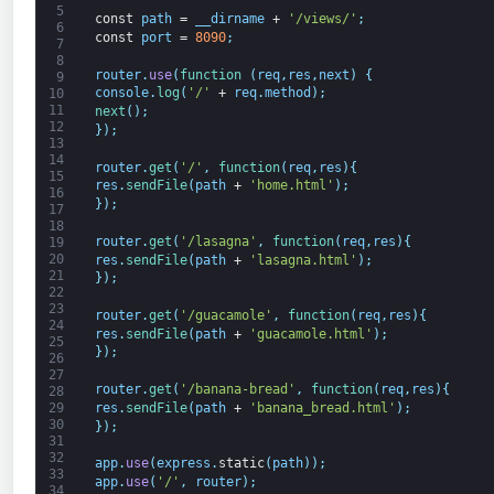
5
const
path
=
__dirname
+
'/views/'
;
6
const
port
=
8090
;
7
8
router
.
use
(
function
(
req
,
res
,
next
)
{
9
console
.
log
(
'/'
+
req
.
method
)
;
10
11
next
(
)
;
12
}
)
;
13
14
router
.
get
(
'/'
,
function
(
req
,
res
)
{
15
res
.
sendFile
(
path
+
'home.html'
)
;
16
}
)
;
17
18
router
.
get
(
'/lasagna'
,
function
(
req
,
res
)
{
19
20
res
.
sendFile
(
path
+
'lasagna.html'
)
;
21
}
)
;
22
23
router
.
get
(
'/guacamole'
,
function
(
req
,
res
)
{
24
res
.
sendFile
(
path
+
'guacamole.html'
)
;
25
}
)
;
26
27
router
.
get
(
'/banana-bread'
,
function
(
req
,
res
)
{
28
res
.
sendFile
(
path
+
'banana_bread.html'
)
;
29
30
}
)
;
31
32
app
.
use
(
express
.
static
(
path
)
)
;
33
app
.
use
(
'/'
,
router
)
;
34