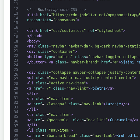
11
12
<!-- Bootstrap core CSS -->
13
<link 
href
=
"https://cdn.jsdelivr.net/npm/bootstrap@
14
crossorigin
=
"anonymous"
>
15
16
<link 
href
=
"css/custom.css"
rel
=
"stylesheet"
>
17
</head>
18
<body>
19
20
<nav 
class
=
"navbar navbar-dark bg-dark navbar-stati
21
<div 
class
=
"container"
>
22
<button 
type
=
"button"
class
=
"navbar-toggler collaps
23
</button>
<a 
class
=
"navbar-brand"
href
=
"#"
>
Sjajni r
24
25
<div 
class
=
"collapse navbar-collapse justify-conten
26
<ul 
class
=
"nav navbar-nav justify-content-center"
>
27
<li 
class
=
"active nav-item"
>
28
<a 
href
=
"/"
class
=
"nav-link"
>
Početna
</a>
29
30
</li>
31
<li 
class
=
"nav-item"
>
32
<a 
href
=
"/lasagna"
class
=
"nav-link"
>
Lazanje
</a>
33
</li>
34
<li 
class
=
"nav-item"
>
35
<a 
href
=
"/guacamole"
class
=
"nav-link"
>
Guacamole
</a>
36
</li>
37
<li 
class
=
"nav-item"
>
38
39
<a 
href
=
"/banana-bread"
class
=
"nav-link"
>
Kruh od ba
40