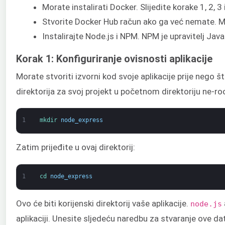
Morate instalirati Docker. Slijedite korake 1, 2,
Stvorite Docker Hub račun ako ga već nemate. M
Instalirajte Node.js i NPM. NPM je upravitelj Jav
Korak 1: Konfiguriranje ovisnosti aplikacije
Morate stvoriti izvorni kod svoje aplikacije prije nego š
direktorija za svoj projekt u početnom direktoriju ne-r
1
mkdir 
node_express
Zatim prijeđite u ovaj direktorij:
1
cd 
node_express
Ovo će biti korijenski direktorij vaše aplikacije.
node.js
aplikaciji. Unesite sljedeću naredbu za stvaranje ove da