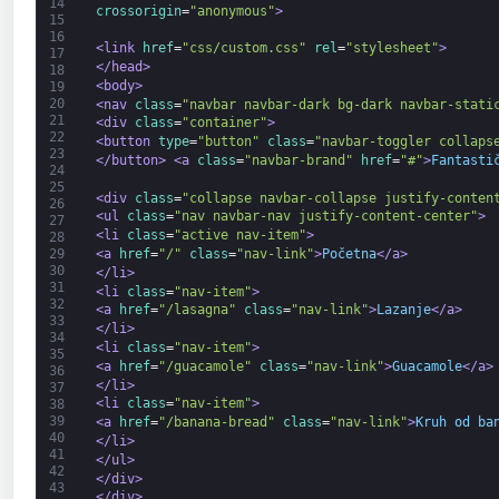
14
crossorigin
=
"anonymous"
>
15
16
<link 
href
=
"css/custom.css"
rel
=
"stylesheet"
>
17
</head>
18
<body>
19
20
<nav 
class
=
"navbar navbar-dark bg-dark navbar-stati
21
<div 
class
=
"container"
>
22
<button 
type
=
"button"
class
=
"navbar-toggler collaps
23
</button>
<a 
class
=
"navbar-brand"
href
=
"#"
>
Fantasti
24
25
<div 
class
=
"collapse navbar-collapse justify-conten
26
<ul 
class
=
"nav navbar-nav justify-content-center"
>
27
<li 
class
=
"active nav-item"
>
28
<a 
href
=
"/"
class
=
"nav-link"
>
Početna
</a>
29
30
</li>
31
<li 
class
=
"nav-item"
>
32
<a 
href
=
"/lasagna"
class
=
"nav-link"
>
Lazanje
</a>
33
</li>
34
<li 
class
=
"nav-item"
>
35
<a 
href
=
"/guacamole"
class
=
"nav-link"
>
Guacamole
</a>
36
</li>
37
<li 
class
=
"nav-item"
>
38
39
<a 
href
=
"/banana-bread"
class
=
"nav-link"
>
Kruh od ba
40
</li>
41
</ul>
42
</div>
43
</div>