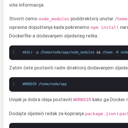
više informacija.
Stvorit ćemo
poddirektorij unutar
node_modules
/home
ispravna dopuštenja kada pokrenemo
nare
npm install
Dockerfile-a dodavanjem sljedećeg retka:
1
mkdir
-
p
/
home
/
node
/
app
/
node_modules
&&
chown
-
R
nod
Zatim ćete postaviti radni direktorij dodavanjem sljede
1
WORKDIR
/
home
/
node
/
app
Uvijek je dobra ideja postaviti
kako ga Docker 
WORKDIR
Dodajte sljedeći redak za kopiranje
i
package.json
pac