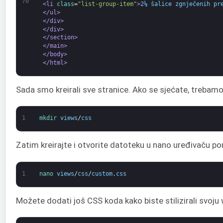
70
<li 
class
=
"list-group-item"
>
2⅓ šalice zgnječenih pr
</ul>
</div>
</div>
</section>
</main>
</body>
</html>
Sada smo kreirali sve stranice. Ako se sjećate, trebam
1
mkdir 
views
/
css
Zatim kreirajte i otvorite datoteku u nano uređivaču 
1
nano 
views
/
css
/
custom
.
css
Možete dodati još CSS koda kako biste stilizirali svoju 