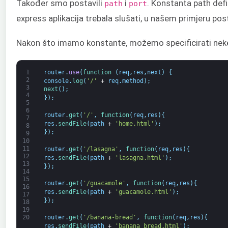
Također smo postavili
i
. Konstanta path defi
path
port
express aplikacija trebala slušati, u našem primjeru po
Nakon što imamo konstante, možemo specificirati neke
1
router
.
use
(
function
(
req
,
res
,
next
)
{
2
console
.
log
(
'/'
+
req
.
method
)
;
3
next
(
)
;
4
}
)
;
5
6
router
.
get
(
'/'
,
function
(
req
,
res
)
{
7
res
.
sendFile
(
path
+
'home.html'
)
;
8
}
)
;
9
10
11
router
.
get
(
'/lasagna'
,
function
(
req
,
res
)
{
12
res
.
sendFile
(
path
+
'lasagna.html'
)
;
13
}
)
;
14
15
router
.
get
(
'/guacamole'
,
function
(
req
,
res
)
{
16
res
.
sendFile
(
path
+
'guacamole.html'
)
;
17
}
)
;
18
19
20
router
.
get
(
'/banana-bread'
,
function
(
req
,
res
)
{
res
.
sendFile
(
path
+
'banana_bread.html'
)
;