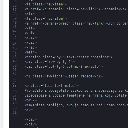
35
<li 
class
=
"nav-item"
>
36
<a 
href
=
"/guacamole"
class
=
"nav-link"
>
Guacamole
</a>
37
</li>
38
39
<li 
class
=
"nav-item"
>
40
<a 
href
=
"/banana-bread"
class
=
"nav-link"
>
Kruh od ba
41
</li>
42
</ul>
43
</div>
44
</div>
45
</nav>
46
<main>
47
48
<section 
class
=
"py-5 text-center container"
>
49
<div 
class
=
"row py-lg-5"
>
50
<div 
class
=
"col-lg-6 col-md-8 mx-auto"
>
51
52
<h1 
class
=
"fw-light"
>
Sjajan recept
</h1>
53
54
<p 
class
=
"lead text-muted"
>
55
Pronađite i podijelite svakodnevnu inspiraciju za k
56
videozapise i vodiče temeljene na hrani koju volite
57
58
<br 
/>
59
<em>
(Ništa ozbiljno, ovo je samo za našu demo node-
60
</p>
61
</div>
</div>