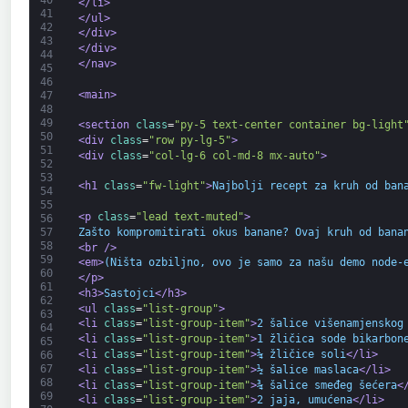
</li>
41
</ul>
42
</div>
43
</div>
44
</nav>
45
46
<main>
47
48
49
<section 
class
=
"py-5 text-center container bg-light
50
<div 
class
=
"row py-lg-5"
>
51
<div 
class
=
"col-lg-6 col-md-8 mx-auto"
>
52
53
<h1 
class
=
"fw-light"
>
Najbolji recept za kruh od ban
54
55
<p 
class
=
"lead text-muted"
>
56
Zašto kompromitirati okus banane? Ovaj kruh od bana
57
58
<br 
/>
59
<em>
(Ništa ozbiljno, ovo je samo za našu demo node-
60
</p>
61
<h3>
Sastojci
</h3>
62
<ul 
class
=
"list-group"
>
63
<li 
class
=
"list-group-item"
>
2 šalice višenamjenskog
64
<li 
class
=
"list-group-item"
>
1 žličica sode bikarbon
65
<li 
class
=
"list-group-item"
>
¼ žličice soli
</li>
66
67
<li 
class
=
"list-group-item"
>
½ šalice maslaca
</li>
68
<li 
class
=
"list-group-item"
>
¾ šalice smeđeg šećera
<
69
<li 
class
=
"list-group-item"
>
2 jaja, umućena
</li>