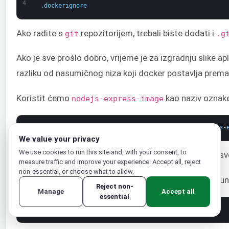
4
.
dockerignore
Ako radite s
repozitorijem, trebali biste dodati i
git
.g
Ako je sve prošlo dobro, vrijeme je za izgradnju slike 
razliku od nasumičnog niza koji docker postavlja prema
Koristit ćemo
kao naziv oznake
nodejs-express-image
1
sudo 
docker 
build
-
t
your_dockerhub_username
/
nodejs
-
We value your privacy
We use cookies to run this site and, with your consent, to
Ne zaboravite zamijeniti your_dockerhub_username svoji
measure traffic and improve your experience. Accept all, reject
non-essential, or choose what to allow.
Postupak izgradnje traje minutu ili dvije. Kada završi, u
Reject non-
Manage
Accept all
essential
1
sudo 
docker 
images