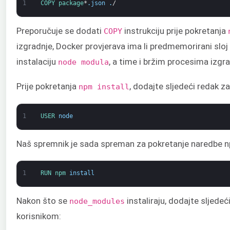
1
COPY 
package
*
.
json
.
/
Preporučuje se dodati
instrukciju prije pokretanja
COPY
izgradnje, Docker provjerava ima li predmemorirani sloj 
instalaciju
, a time i bržim procesima izgra
node modula
Prije pokretanja
, dodajte sljedeći redak z
npm install
1
USER 
node
Naš spremnik je sada spreman za pokretanje naredbe npm
1
RUN 
npm 
install
Nakon što se
instaliraju, dodajte sljedeć
node_modules
korisnikom: