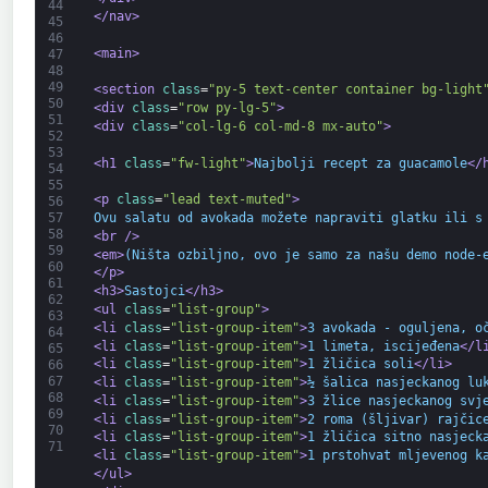
44
</nav>
45
46
<main>
47
48
49
<section 
class
=
"py-5 text-center container bg-light
50
<div 
class
=
"row py-lg-5"
>
51
<div 
class
=
"col-lg-6 col-md-8 mx-auto"
>
52
53
<h1 
class
=
"fw-light"
>
Najbolji recept za guacamole
</
54
55
<p 
class
=
"lead text-muted"
>
56
Ovu salatu od avokada možete napraviti glatku ili s
57
58
<br 
/>
59
<em>
(Ništa ozbiljno, ovo je samo za našu demo node-
60
</p>
61
<h3>
Sastojci
</h3>
62
<ul 
class
=
"list-group"
>
63
<li 
class
=
"list-group-item"
>
3 avokada - oguljena, o
64
<li 
class
=
"list-group-item"
>
1 limeta, iscijeđena
</l
65
<li 
class
=
"list-group-item"
>
1 žličica soli
</li>
66
67
<li 
class
=
"list-group-item"
>
½ šalica nasjeckanog lu
68
<li 
class
=
"list-group-item"
>
3 žlice nasjeckanog svj
69
<li 
class
=
"list-group-item"
>
2 roma (šljivar) rajčic
70
<li 
class
=
"list-group-item"
>
1 žličica sitno nasjeck
71
<li 
class
=
"list-group-item"
>
1 prstohvat mljevenog k
</ul>