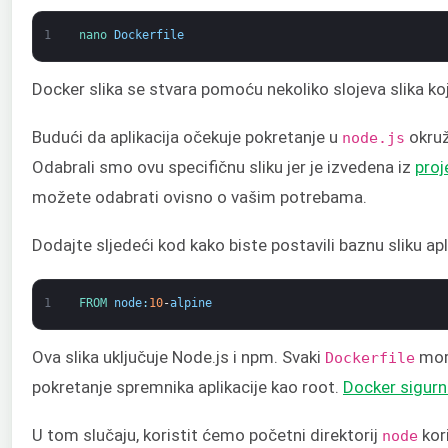
1
nano 
Dockerfile
Docker slika se stvara pomoću nekoliko slojeva slika ko
Budući da aplikacija očekuje pokretanje u
okru
node.js
Odabrali smo ovu specifičnu sliku jer je izvedena iz
proj
možete odabrati ovisno o vašim potrebama.
Dodajte sljedeći kod kako biste postavili baznu sliku a
1
FROM 
node
:
10
-
alpine
Ova slika uključuje Node.js i npm. Svaki
mor
Dockerfile
pokretanje spremnika aplikacije kao root.
Docker sigurn
U tom slučaju, koristit ćemo početni direktorij
kori
node