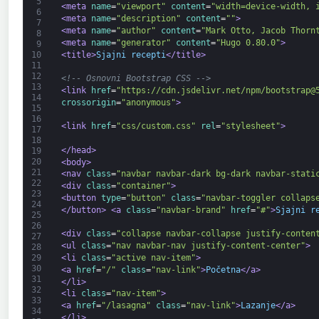
5
<meta 
name
=
"viewport"
content
=
"width=device-width, 
6
<meta 
name
=
"description"
content
=
""
>
7
<meta 
name
=
"author"
content
=
"Mark Otto, Jacob Thorn
8
<meta 
name
=
"generator"
content
=
"Hugo 0.80.0"
>
9
<title>
Sjajni recepti
</title>
10
11
12
<!-- Osnovni Bootstrap CSS -->
13
<link 
href
=
"https://cdn.jsdelivr.net/npm/bootstrap@
14
crossorigin
=
"anonymous"
>
15
16
<link 
href
=
"css/custom.css"
rel
=
"stylesheet"
>
17
18
</head>
19
20
<body>
21
<nav 
class
=
"navbar navbar-dark bg-dark navbar-stati
22
<div 
class
=
"container"
>
23
<button 
type
=
"button"
class
=
"navbar-toggler collaps
24
</button>
<a 
class
=
"navbar-brand"
href
=
"#"
>
Sjajni r
25
26
<div 
class
=
"collapse navbar-collapse justify-conten
27
<ul 
class
=
"nav navbar-nav justify-content-center"
>
28
<li 
class
=
"active nav-item"
>
29
30
<a 
href
=
"/"
class
=
"nav-link"
>
Početna
</a>
31
</li>
32
<li 
class
=
"nav-item"
>
33
<a 
href
=
"/lasagna"
class
=
"nav-link"
>
Lazanje
</a>
34
</li>