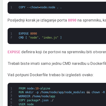
1
COPY
--
chown
=
node
:
node
.
.
Posljednji korak je izlaganje porta
na spremniku, ka
8090
1
EXPOSE
8090
2
CMD
[
"node"
,
"index.js"
]
definira koji će portovi na spremniku biti otvore
EXPOSE
Trebali biste imati samo jednu CMD naredbu u Dockerfi
Vaš potpuni Dockerfile trebao bi izgledati ovako:
1
FROM 
node
:
10
-
alpine
2
RUN 
mkdir
-
p
/
home
/
node
/
app
/
node_modules
&&
chown
-
R
3
WORKDIR
/
home
/
node
/
app
4
COPY 
package
*
.
json
.
/
5
USER 
node