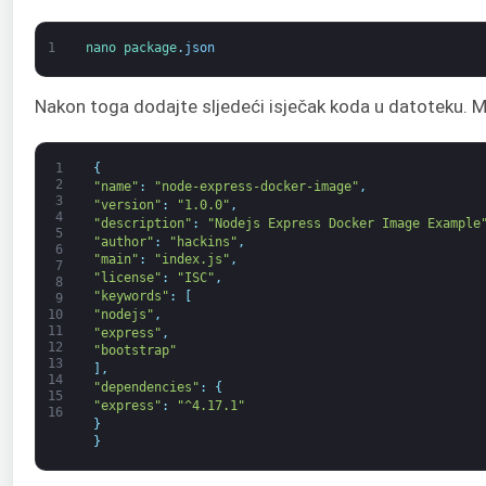
1
nano 
package
.
json
Nakon toga dodajte sljedeći isječak koda u datoteku. Mož
1
{
2
"name"
:
"node-express-docker-image"
,
3
"version"
:
"1.0.0"
,
4
"description"
:
"Nodejs Express Docker Image Example
5
"author"
:
"hackins"
,
6
"main"
:
"index.js"
,
7
"license"
:
"ISC"
,
8
"keywords"
:
[
9
"nodejs"
,
10
11
"express"
,
12
"bootstrap"
13
]
,
14
"dependencies"
:
{
15
"express"
:
"^4.17.1"
16
}
}