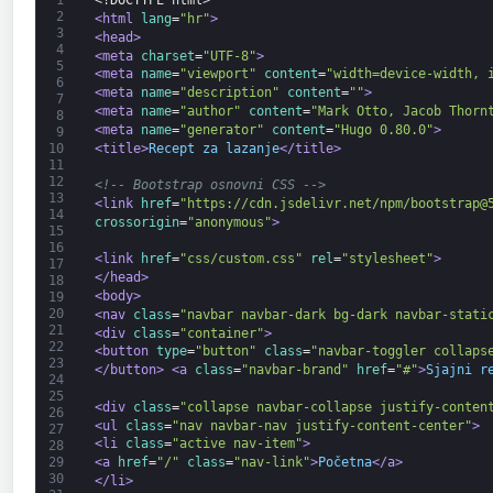
1
<!DOCTYPE html>
2
<html 
lang
=
"hr"
>
3
<head>
4
<meta 
charset
=
"UTF-8"
>
5
<meta 
name
=
"viewport"
content
=
"width=device-width, 
6
<meta 
name
=
"description"
content
=
""
>
7
<meta 
name
=
"author"
content
=
"Mark Otto, Jacob Thorn
8
<meta 
name
=
"generator"
content
=
"Hugo 0.80.0"
>
9
<title>
Recept za lazanje
</title>
10
11
12
<!-- Bootstrap osnovni CSS -->
13
<link 
href
=
"https://cdn.jsdelivr.net/npm/bootstrap@
14
crossorigin
=
"anonymous"
>
15
16
<link 
href
=
"css/custom.css"
rel
=
"stylesheet"
>
17
</head>
18
<body>
19
20
<nav 
class
=
"navbar navbar-dark bg-dark navbar-stati
21
<div 
class
=
"container"
>
22
<button 
type
=
"button"
class
=
"navbar-toggler collaps
23
</button>
<a 
class
=
"navbar-brand"
href
=
"#"
>
Sjajni r
24
25
<div 
class
=
"collapse navbar-collapse justify-conten
26
<ul 
class
=
"nav navbar-nav justify-content-center"
>
27
<li 
class
=
"active nav-item"
>
28
<a 
href
=
"/"
class
=
"nav-link"
>
Početna
</a>
29
30
</li>