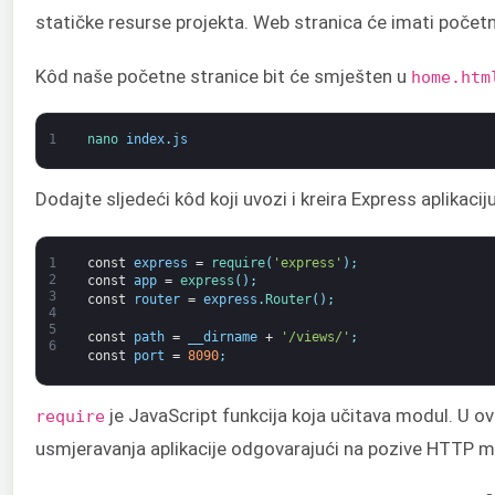
statičke resurse projekta. Web stranica će imati početn
Kôd naše početne stranice bit će smješten u
home.htm
1
nano 
index
.
js
Dodajte sljedeći kôd koji uvozi i kreira Express aplikacij
1
const
express
=
require
(
'express'
)
;
2
const
app
=
express
(
)
;
3
const
router
=
express
.
Router
(
)
;
4
5
const
path
=
__dirname
+
'/views/'
;
6
const
port
=
8090
;
je JavaScript funkcija koja učitava modul. U o
require
usmjeravanja aplikacije odgovarajući na pozive HTTP 