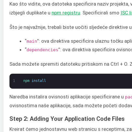
Kao što vidite, ova datoteka specificira naziv projekta, 
izbjegli duplikate u
npm registru
. Specificirali smo
ISC l
Što je najvažnije, trebali biste uočiti sljedeće direktive 
“
”: ova direktiva specificira ulaznu točku ap
main
“
”: ova direktiva specificira ovis
dependencies
Sada možete spremiti datoteku pritiskom na Ctrl + O. Z
1
npm 
install
Naredba instalira ovisnosti aplikacije specificirane u
pa
ovisnostima naše aplikacije, sada možete početi dodava
Step 2: Adding Your Application Code Files
Kreirat ćemo jednostavnu web stranicu s receptima, za