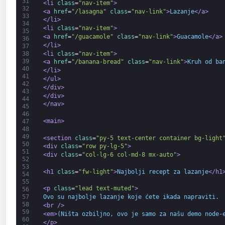
31
<li 
class
=
"nav-item"
>
32
<a 
href
=
"/lasagna"
class
=
"nav-link"
>
Lazanje
</a>
33
</li>
34
<li 
class
=
"nav-item"
>
35
<a 
href
=
"/guacamole"
class
=
"nav-link"
>
Guacamole
</a>
36
</li>
37
<li 
class
=
"nav-item"
>
38
39
<a 
href
=
"/banana-bread"
class
=
"nav-link"
>
Kruh od ba
40
</li>
41
</ul>
42
</div>
43
</div>
44
</nav>
45
46
<main>
47
48
49
<section 
class
=
"py-5 text-center container bg-light
50
<div 
class
=
"row py-lg-5"
>
51
<div 
class
=
"col-lg-6 col-md-8 mx-auto"
>
52
53
<h1 
class
=
"fw-light"
>
Najbolji recept za lazanje
</h1
54
55
<p 
class
=
"lead text-muted"
>
56
Ovo su najbolje lazanje koje ćete ikada napraviti.
57
58
<br 
/>
59
<em>
(Ništa ozbiljno, ovo je samo za našu demo node-
60
</p>