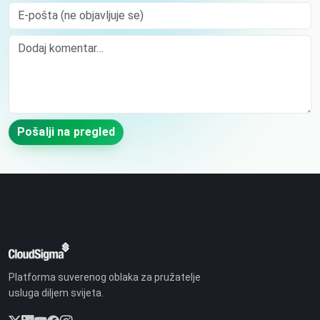
E-pošta (ne objavljuje se)
Comment
Pošalji na pregled
Platforma suverenog oblaka za pružatelje
usluga diljem svijeta.