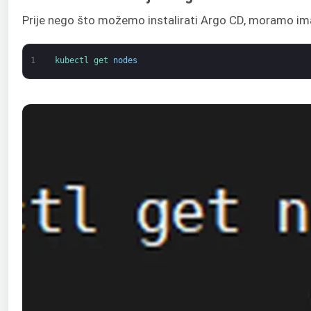
Prije nego što možemo instalirati Argo CD, moramo im
1
kubectl 
get 
nodes