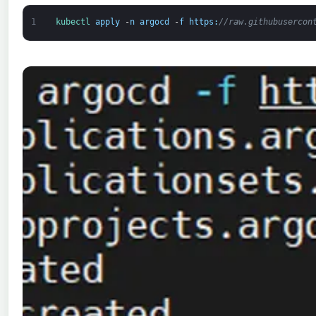
1
kubectl 
apply
-
n
argocd
-
f
https
:
//raw.githubusercon