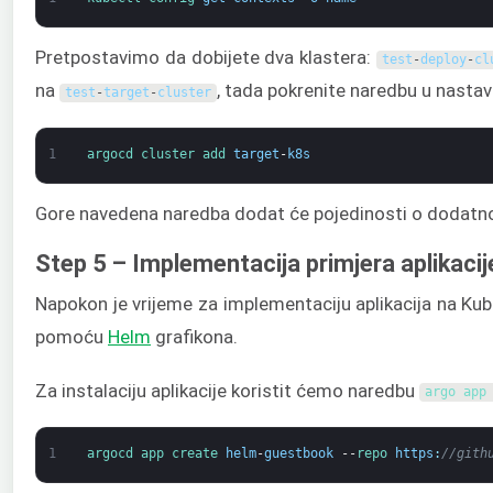
Pretpostavimo da dobijete dva klastera:
test
-
deploy
-
cl
na
, tada pokrenite naredbu u nastav
test
-
target
-
cluster
1
argocd 
cluster 
add 
target
-
k8s
Gore navedena naredba dodat će pojedinosti o dodatno
Step 5 – Implementacija primjera aplikacij
Napokon je vrijeme za implementaciju aplikacija na Kub
pomoću
Helm
grafikona.
Za instalaciju aplikacije koristit ćemo naredbu
argo 
app
1
argocd 
app 
create 
helm
-
guestbook
--
repo 
https
:
//gith