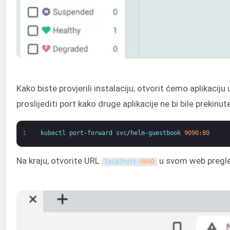
Kako biste provjerili instalaciju, otvorit ćemo aplikaciju
proslijediti port kako druge aplikacije ne bi bile prekinut
1
kubectl 
port
-
forward 
svc
/
helm
-
guestbook
9090
:
80
Na kraju, otvorite URL
u svom web pregledn
localhost
:
9090