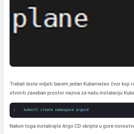
Trebali biste vidjeti barem jedan Kubernetes čvor koji r
stvoriti zaseban prostor naziva za našu instalaciju K
1
kubectl 
create 
namespace
argocd
Nakon toga instalirajte Argo CD skripte u gore novostv