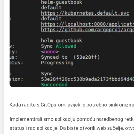
Kada radite s GitOps-om, uvijek je potrebno sinkronizira
Implementirali smo aplikaciju pomoću naredbenog retka 
status i rad aplikacije. Da biste otvorili web sučelje, otv