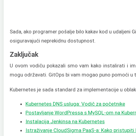
Sada, ako programer pošalje bilo kakav kod u udaljeni Gi
osiguravajući neprekidnu dostupnost.
Zaključak
U ovom vodiču pokazali smo vam kako instalirati i i
mogu održavati. GitOps bi vam mogao puno pomoći u 
Kubernetes je sada standard za implementacije u obla
Kubernetes DNS usluga: Vodič za početnike
Postavljanje WordPressa s MySQL-om na Kube
Instalacija Jenkinsa na Kubernetes
Istraživanje CloudSigma PaaS-a: Kako pristupiti 