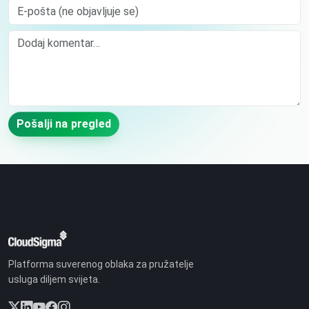
E-pošta (ne objavljuje se)
Comment
Pošalji na pregled
Platforma suverenog oblaka za pružatelje
usluga diljem svijeta.