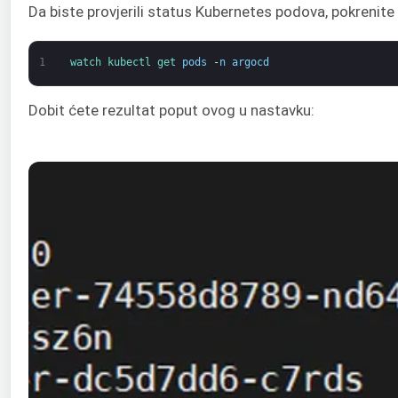
Da biste provjerili status Kubernetes podova, pokrenite
1
watch 
kubectl 
get 
pods
-
n
argocd
Dobit ćete rezultat poput ovog u nastavku: