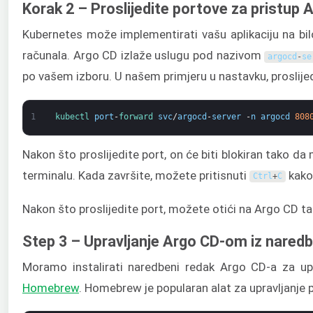
Korak 2 – Proslijedite portove za pristup 
Kubernetes može implementirati vašu aplikaciju na bilo
računala. Argo CD izlaže uslugu pod nazivom
argocd
-
se
po vašem izboru. U našem primjeru u nastavku, proslije
1
kubectl 
port
-
forward 
svc
/
argocd
-
server
-
n
argocd
808
Nakon što proslijedite port, on će biti blokiran tako 
terminalu. Kada završite, možete pritisnuti
kako 
Ctrl
+
C
Nakon što proslijedite port, možete otići na Argo CD t
Step 3 – Upravljanje Argo CD-om iz nared
Moramo instalirati naredbeni redak Argo CD-a za upra
Homebrew
. Homebrew je popularan alat za upravljanje