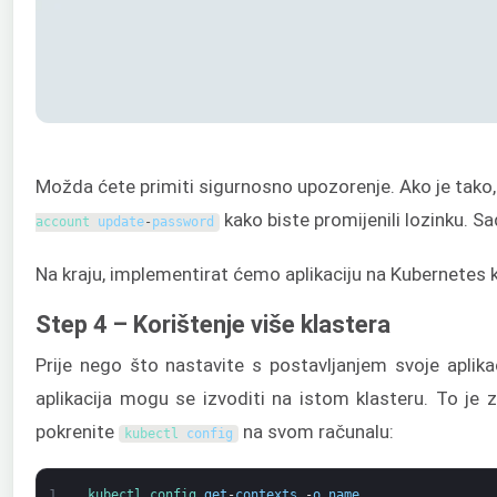
Možda ćete primiti sigurnosno upozorenje. Ako je tako, 
kako biste promijenili lozinku. 
account 
update
-
password
Na kraju, implementirat ćemo aplikaciju na Kubernetes
Step 4 – Korištenje više klastera
Prije nego što nastavite s postavljanjem svoje aplika
aplikacija mogu se izvoditi na istom klasteru. To je z
pokrenite
na svom računalu:
kubectl 
config
1
kubectl 
config 
get
-
contexts
-
o
name