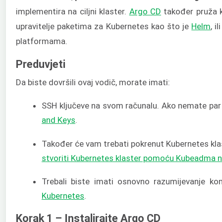
implementira na ciljni klaster.
Argo CD
također pruža ko
upravitelje paketima za Kubernetes kao što je
Helm
, i
platformama.
Preduvjeti
Da biste dovršili ovaj vodič, morate imati:
SSH ključeve na svom računalu. Ako nemate par 
and Keys
.
Također će vam trebati pokrenut Kubernetes klas
stvoriti Kubernetes klaster pomoću Kubeadma 
Trebali biste imati osnovno razumijevanje k
Kubernetes
.
Korak 1 – Instalirajte Argo CD