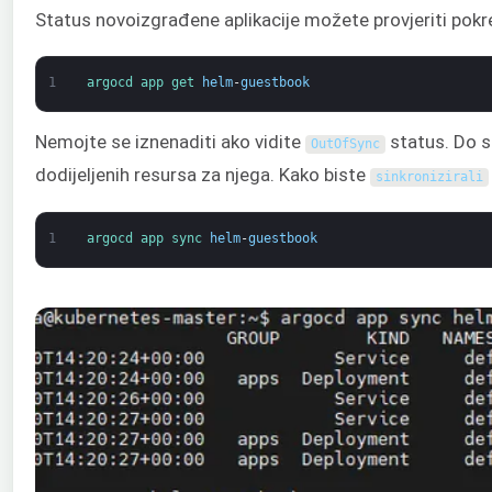
Status novoizgrađene aplikacije možete provjeriti pok
1
argocd 
app 
get 
helm
-
guestbook
Nemojte se iznenaditi ako vidite
status. Do s
OutOfSync
dodijeljenih resursa za njega. Kako biste
sinkronizirali
1
argocd 
app 
sync 
helm
-
guestbook