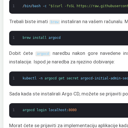
1
/
bin
/
bash
-
c
"$(curl -fsSL https://raw.githubusercon
Trebali biste imati
instaliran na vašem računalu. M
brew
1
brew 
install 
argocd
Dobit ćete
naredbu nakon gore navedene ins
argocd
instalacije. Ispod je naredba za njezino dobivanje:
1
kubectl
-
n
argocd 
get 
secret 
argocd
-
initial
-
admin
-
se
Sada kada ste instalirali Argo CD, možete se prijaviti
1
argocd 
login 
localhost
:
8080
Morat ćete se prijaviti za implementaciju aplikacije kad